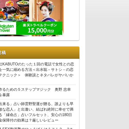
投稿
社KABUTOのたった１回の電話で女性との恋
を一気に縮める方法＜出水聡－サトシ－の恋
テクニック＞ 体験談とネタバレがヤバいか
作るための５ステップマジック 奥野 忠幸
を暴露
出来る」占い師雲野聖運が贈る、誰よりも早
敵な恋人」と出逢い、結ばれ絶対に幸せで満
る「縁命占」占いフルセット、安心の180日
金保障付の効果は？厳しいレビュー