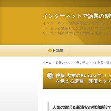
インターネットで話題の副
インターネットや某掲示板で噂のホット
い、もっと勉強して知識を身につけたい
身に付く知識等の様々な情報を紹介して
HOME
ホーム
最新のホットで熱い噂のネット副業・稼
佐藤 大祐のEclipse
を覚える講習 評価とク
人気の舞浜＆新浦安の宿泊施設