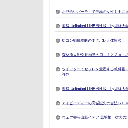
お見合いパーティで最高の女性を手に入れる方法
復縁 Unlimited LINE男性版 by
街コン徹底攻略のネタバレと体験談
森林原人SEX動画塾の口コミと２ｃｈ
ツイッターでセフレを量産する教科書 
評判
復縁 Unlimited LINE男性版 by
アイピーディーの高城誠史の合法ＳＥ
ウェブ書籍出版イデア 黒羽根 雄大の地