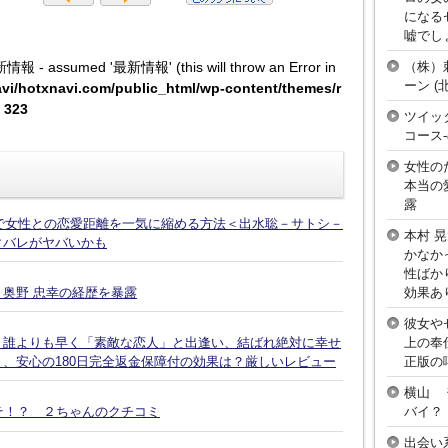
になる
嘘でし
（株）
新情報 - assumed '最新情報' (this will throw an Error in
ーン 
vi/hotxnavi.com/public_html/wp-content/themes/r
e
323
ツイッ
コース
女性の
本当の
露
話で女性との恋愛距離を一気に縮める方法＜出水聡－サトシ－
本村 
タバレがヤバいかも
かなか
性ばか
効果あ
奥野 忠幸の経歴を暴露
彼女や
上の奉
、誰よりも早く「素敵な恋人」と出逢い、結ばれ絶対に幸せ
正版の
、安心の180日完全返金保障付の効果は？厳しいレビュー
横山 
バイ？
そ！？ ２ちゃんのクチコミ
出会い