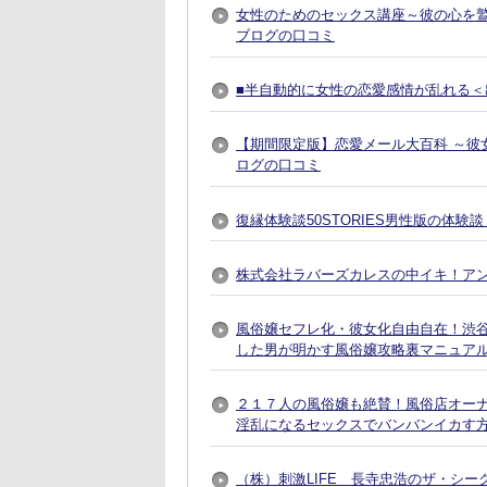
女性のためのセックス講座～彼の心を
ブログの口コミ
■半自動的に女性の恋愛感情が乱れる＜出
【期間限定版】恋愛メール大百科 ～彼
ログの口コミ
復縁体験談50STORIES男性版の体験
株式会社ラバーズカレスの中イキ！ア
風俗嬢セフレ化・彼女化自由自在！渋谷で
した男が明かす風俗嬢攻略裏マニュア
２１７人の風俗嬢も絶賛！風俗店オー
淫乱になるセックスでバンバンイカす
（株）刺激LIFE 長寺忠浩のザ・シー