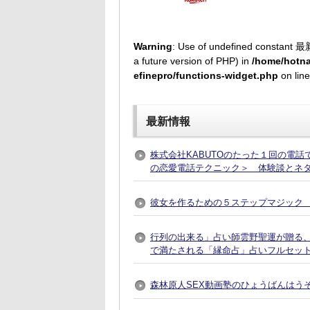
Warning
: Use of undefined constant 最
a future version of PHP) in
/home/hotna
efinepro/functions-widget.php
on lin
最新情報
株式会社KABUTOのたった１回の電
の恋愛電話テクニック＞ 体験談とネ
彼女を作るための５ステップマジック 
行列の出来る」占い師雲野聖運が贈る
で満たされる「縁命占」占いフルセット
森林原人SEX動画塾のひょうばんはう