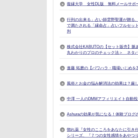
復縁大学 女性DL版 無料メールサポ
行列の出来る」占い師雲野聖運が贈る
で満たされる「縁命占」占いフルセット
判
株式会社KABUTOの【セット販売】
丸わかりのプロのチェック法＞ ネタ
進藤 拓磨の【パワハラ・職場いじめを
風俗とお金の悩み解消法の効果は？厳
中澤 一人のDMMアフィリエイト自動
Ashuraの効果が気になる！体験ブログ
惚れ薬『女性のこころをあなたに引き付
シリーズ、『７つの女性感情をあやつり