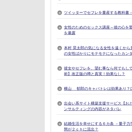
ツイッターでセフレを量産する教科書 
女性のためのセックス講座～彼の心を
を暴露
本村 晃太郎の気になる女性を遠くから
の女性ばかりにモテモテになったカン
彼女やセフレを、望む事なら何でもし
術】改正版の噂と真実！効果なし？
横山 郁郎のキャバトレは効果あり？
出会い系サイト構築支援サービス【おとなプレ
ンサルティングの内容がネタバレ
結婚生活を幸せにする６カ条 －量子力
態が２ｃｈに流出？