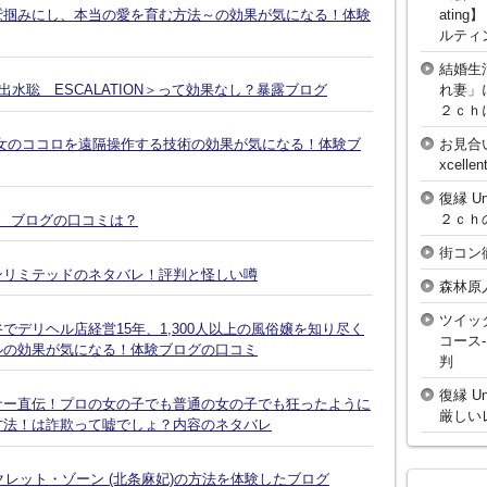
atin
鷲掴みにし、本当の愛を育む方法～の効果が気になる！体験
ルティ
結婚生
れ妻」
水聡 ESCALATION＞って効果なし？暴露ブログ
２ｃｈ
お見合
女のココロを遠隔操作する技術の効果が気になる！体験ブ
xcell
復縁 U
２ｃｈ
談 ブログの口コミは？
街コン
ンリミテッドのネタバレ！評判と怪しい噂
森林原
ツイッ
デリヘル店経営15年、1,300人以上の風俗嬢を知り尽く
コース
ルの効果が気になる！体験ブログの口コミ
判
復縁 U
ナー直伝！プロの女の子でも普通の女の子でも狂ったように
厳しい
方法！は詐欺って嘘でしょ？内容のネタバレ
クレット・ゾーン (北条麻妃)の方法を体験したブログ