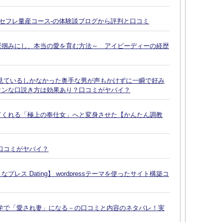
-セフレ量産コース-の体験談ブログから評判と口コミ
鷲掴みにし、本当の愛を育む方法～ アイピーディーの経歴
見ているしかなかった奥手な男が声もかけずに一瞬で好み
タンな口説き方は効果あり？口コミがヤバイ？
てくれる「極上の奉仕女」へと変身させた【かんたん調教
口コミがヤバイ？
ス Dating】 wordpressテーマを使ったサイト構築コ
学で「愛され妻」になる－の口コミと内容のネタバレ！実