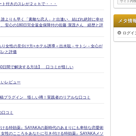
ート付きのスレが２ｃｈで・・・
ブ
、誰よりも早く「素敵な恋人」と出逢い、結ばれ絶対に幸せ
メタ情
、安心の180日完全返金保障付の佐藤 潔茂さん 経歴と評
ログイ
脈あり女性の見分け方+ホテル誘導＜出水聡－サトシ－女心が
バレと評価
30日間で解決する方法】 口コミが怪しい
しいレビュー
投稿プラグイン 怪しい噂！実践者のリアルな口コミ
の口コミ
ける特効薬』SAYAKAの新時代のあまりにも卑怯な恋愛術
女性のこころをあなたに引き付ける特効薬』SAYAKAメソ