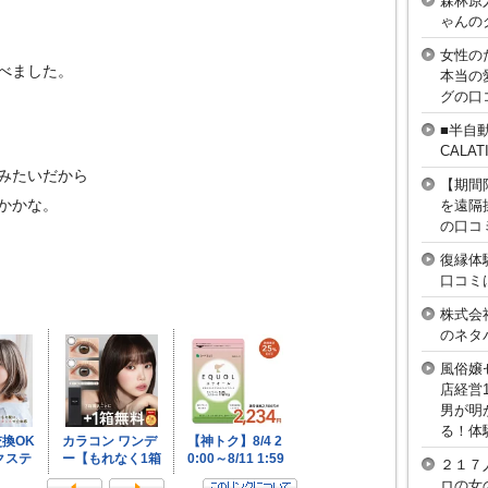
森林原
ゃんの
女性の
べました。
本当の
グの口
■半自
CAL
みたいだから
【期間
かかな。
を遠隔
の口コ
復縁体
口コミ
株式会
のネタ
風俗嬢
店経営
男が明
る！体
２１７
ロの女