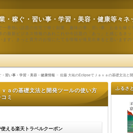
業・稼ぐ・習い事・学習・美容・健康等々ネ
で一番熱い話題の在宅で稼ぐ副業、趣味の事、習い事、お金を稼ぐ
等の最新ビジネス情報のあれこれや今話題の「あっ」と感じるネッ
います。きっと貴方のお役にたてる情報が発見出来ると思いますの
ぐ・習い事・学習・美容・健康情報
佐藤 大祐のEclipseでＪａｖａの基礎文
ふるさ
でＪａｖａの基礎文法と開発ツールの使い方
チコミ
で使える楽天トラベルクーポン