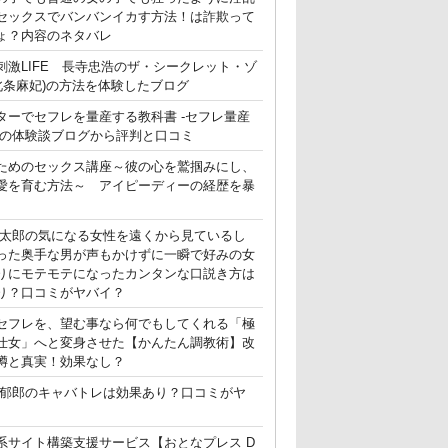
セックスでバンバンイカす方法！は詐欺って
ょ？内容のネタバレ
刺激LIFE 長寺忠浩のザ・シークレット・ゾ
(北条麻妃)の方法を体験したブログ
ターでセフレを量産する教科書 -セフレ量産
-の体験談ブログから評判と口コミ
ためのセックス講座～彼の心を鷲掴みにし、
愛を育む方法～ アイピーディーの経歴を暴
晃太郎の気になる女性を遠くから見ているし
った奥手な男が声もかけずに一瞬で好みの女
りにモテモテになったカンタンな口説き方は
り？口コミがヤバイ？
セフレを、望む事なら何でもしてくれる「極
仕女」へと変身させた【かんたん調教術】改
噂と真実！効果なし？
郁郎のキャバトレは効果あり？口コミがヤ
系サイト構築支援サービス【おとなプレス D