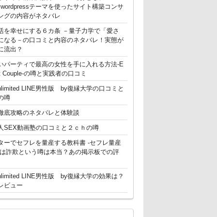
g】 wordpressテーマを使ったサイト構築コンサ
ングの内容がネタバレ
活を幸せにする６カ条 －量子力学で「愛さ
になる－の口コミと内容のネタバレ！実態が
に流出？
いパーティで最高の女性を手に入れる方法-E
ent Couple-の噂と実践者の口コミ
nlimited LINE男性版 by復縁大学の口コミと
の噂
徹底攻略のネタバレと体験談
人SEX動画塾の口コミと２ｃｈの噂
ターでセフレを量産する教科書 -セフレ量産
-は詐欺という噂は本当？あの掲示板での評
nlimited LINE男性版 by復縁大学の効果は？
レビュー