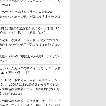
人SEX動画塾のひょうばんはうそ！？ ２ち
クチコミ
ためのセックス講座～彼の心を鷲掴みにし、
愛を育む方法～の効果が気になる！体験ブロ
コミ
動的に女性の恋愛感情が乱れる＜出水聡 ES
ATION＞って効果なし？暴露ブログ
限定版】恋愛メール大百科 ～彼女のココロ
操作する技術の効果が気になる！体験ブログ
ミ
験談50STORIES男性版の体験談 ブログの
は？
社ラバーズカレスの中イキ！アンリミテッド
バレ！評判と怪しい噂
セフレ化・彼女化自由自在！渋谷でデリヘル
15年、1,300人以上の風俗嬢を知り尽くした
かす風俗嬢攻略裏マニュアルの効果が気にな
験ブログの口コミ
人の風俗嬢も絶賛！風俗店オーナー直伝！プ
の子でも普通の女の子でも狂ったように淫乱