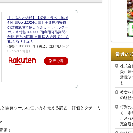
【ふるさと納税】【楽天トラベル地域
創生賞Gold2024受賞】千葉県浦安市
の対象施設で使える楽天トラベルクー
ポン 寄付額100,000円|利用可能期間3
年間 観光地応援 支援 国内旅行 返礼 返
礼品 泊り お泊り
価格：100,000円（税込、送料無料)
(2
026/4/16時点)
最近の
楽天で購
株式会
入
愛距離
愛電話
も
彼女を
の経歴
行列の
礎文法と開発ツールの使い方を覚える講習 評価とクチコミ
く「素
たされ
ど、
完全返
問題！