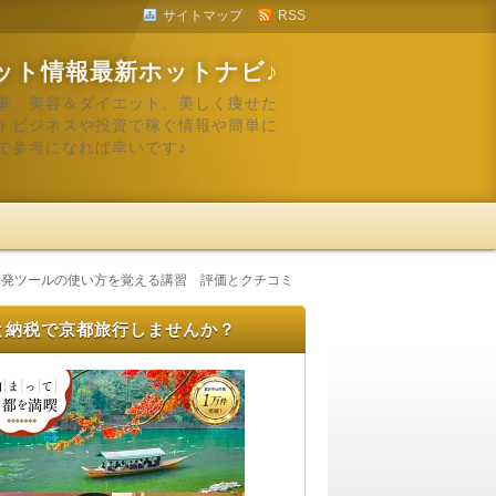
サイトマップ
RSS
ット情報最新ホットナビ♪
事、美容＆ダイエット、美しく痩せた
トビジネスや投資で稼ぐ情報や簡単に
で参考になれば幸いです♪
法と開発ツールの使い方を覚える講習 評価とクチコミ
と納税で京都旅行しませんか？