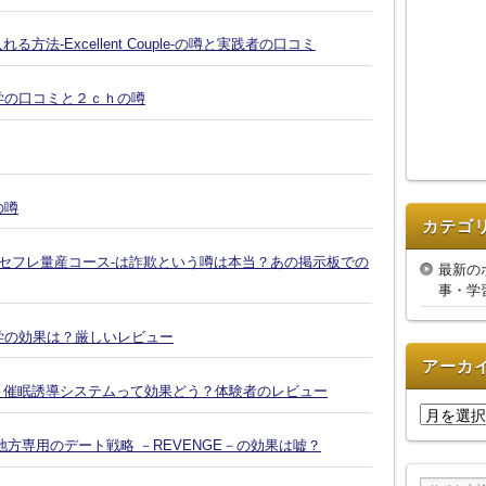
-Excellent Couple-の噂と実践者の口コミ
復縁大学の口コミと２ｃｈの噂
の噂
カテゴ
-セフレ量産コース-は詐欺という噂は本当？あの掲示板での
最新の
事・学
復縁大学の効果は？厳しいレビュー
アーカ
Ｘ催眠誘導システムって効果どう？体験者のレビュー
ア
ー
方専用のデート戦略 －REVENGE－の効果は嘘？
カ
イ