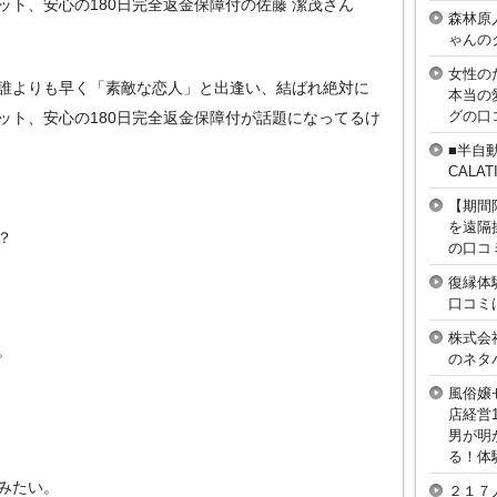
ット、安心の180日完全返金保障付の佐藤 潔茂さん
森林原
ゃんの
女性の
誰よりも早く「素敵な恋人」と出逢い、結ばれ絶対に
本当の
グの口
ット、安心の180日完全返金保障付が話題になってるけ
■半自
CAL
【期間
を遠隔
？
の口コ
復縁体
口コミ
株式会
。
のネタ
風俗嬢
店経営
男が明
る！体
みたい。
２１７