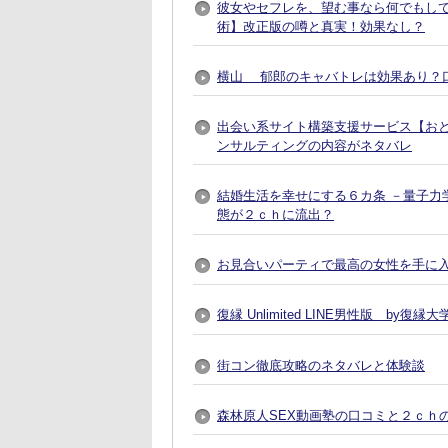
彼女やセフレを、望む事なら何でもし
術】改正版の噂と真実！効果なし？
横山 郁郎のキャバトレは効果あり？
出会い系サイト構築支援サービス【おとなプレ
ンサルティングの内容がネタバレ
結婚生活を幸せにする６カ条 －量子力
態が２ｃｈに流出？
お見合いパーティで最高の女性を手に入れる方法
復縁 Unlimited LINE男性版 by
街コン徹底攻略のネタバレと体験談
森林原人SEX動画塾の口コミと２ｃｈ