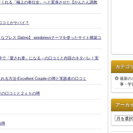
てくれる「極上の奉仕女」へと変身させた【かんたん調教
口コミがヤバイ？
ス Dating】 wordpressテーマを使ったサイト構築コ
学で「愛され妻」になる－の口コミと内容のネタバレ！実
カテゴ
最新の
-Excellent Couple-の噂と実践者の口コミ
事・学
復縁大学の口コミと２ｃｈの噂
アーカ
ア
の噂
ー
カ