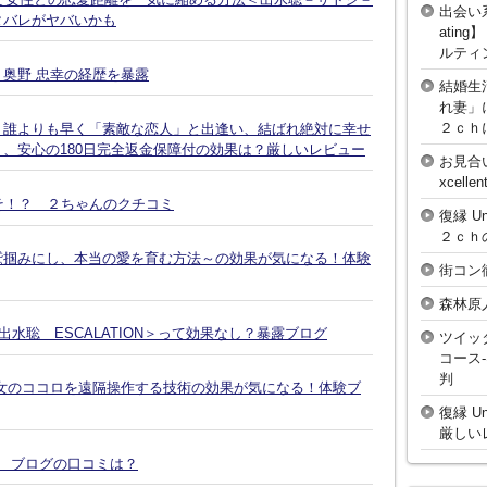
出会い
タバレがヤバいかも
atin
ルティ
奥野 忠幸の経歴を暴露
結婚生
れ妻」
２ｃｈ
、誰よりも早く「素敵な恋人」と出逢い、結ばれ絶対に幸せ
、安心の180日完全返金保障付の効果は？厳しいレビュー
お見合
xcell
そ！？ ２ちゃんのクチコミ
復縁 U
２ｃｈ
鷲掴みにし、本当の愛を育む方法～の効果が気になる！体験
街コン
森林原
水聡 ESCALATION＞って効果なし？暴露ブログ
ツイッ
コース
判
女のココロを遠隔操作する技術の効果が気になる！体験ブ
復縁 U
厳しい
談 ブログの口コミは？