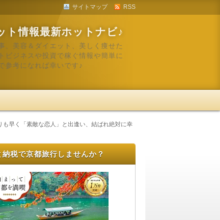
サイトマップ
RSS
ット情報最新ホットナビ♪
事、美容＆ダイエット、美しく痩せた
トビジネスや投資で稼ぐ情報や簡単に
で参考になれば幸いです♪
りも早く「素敵な恋人」と出逢い、結ばれ絶対に幸
と納税で京都旅行しませんか？