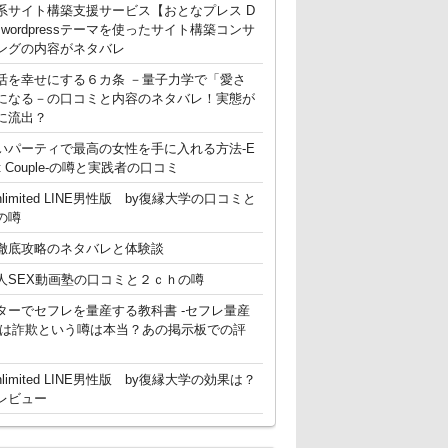
系サイト構築支援サービス【おとなプレス D
g】 wordpressテーマを使ったサイト構築コンサ
ングの内容がネタバレ
活を幸せにする６カ条 －量子力学で「愛さ
になる－の口コミと内容のネタバレ！実態が
に流出？
いパーティで最高の女性を手に入れる方法-E
ent Couple-の噂と実践者の口コミ
nlimited LINE男性版 by復縁大学の口コミと
の噂
徹底攻略のネタバレと体験談
人SEX動画塾の口コミと２ｃｈの噂
ターでセフレを量産する教科書 -セフレ量産
-は詐欺という噂は本当？あの掲示板での評
nlimited LINE男性版 by復縁大学の効果は？
レビュー