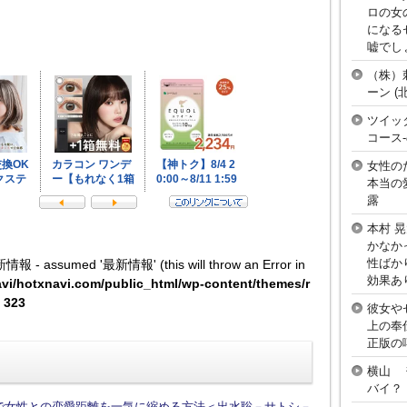
ロの女
になる
嘘でし
（株）
ーン 
ツイッ
コース
女性の
本当の
露
本村 
かなか
性ばか
新情報 - assumed '最新情報' (this will throw an Error in
効果あ
vi/hotxnavi.com/public_html/wp-content/themes/r
e
323
彼女や
上の奉
正版の
横山 
バイ？
話で女性との恋愛距離を一気に縮める方法＜出水聡－サトシ－