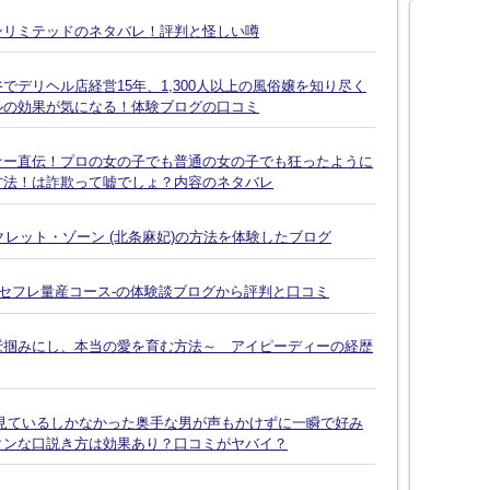
ンリミテッドのネタバレ！評判と怪しい噂
デリヘル店経営15年、1,300人以上の風俗嬢を知り尽く
ルの効果が気になる！体験ブログの口コミ
ナー直伝！プロの女の子でも普通の女の子でも狂ったように
方法！は詐欺って嘘でしょ？内容のネタバレ
クレット・ゾーン (北条麻妃)の方法を体験したブログ
-セフレ量産コース-の体験談ブログから評判と口コミ
鷲掴みにし、本当の愛を育む方法～ アイピーディーの経歴
見ているしかなかった奥手な男が声もかけずに一瞬で好み
タンな口説き方は効果あり？口コミがヤバイ？