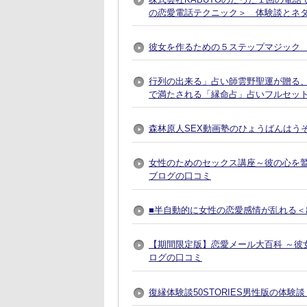
の恋愛電話テクニック＞ 体験談とネ
彼女を作るための５ステップマジック 
行列の出来る」占い師雲野聖運が贈る
で満たされる「縁命占」占いフルセット
森林原人SEX動画塾のひょうばんはう
女性のためのセックス講座～彼の心を
ブログの口コミ
■半自動的に女性の恋愛感情が乱れる＜出
【期間限定版】恋愛メール大百科 ～彼
ログの口コミ
復縁体験談50STORIES男性版の体験