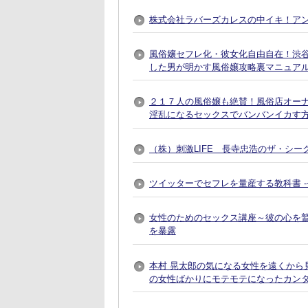
株式会社ラバーズカレスの中イキ！ア
風俗嬢セフレ化・彼女化自由自在！渋谷で
した男が明かす風俗嬢攻略裏マニュア
２１７人の風俗嬢も絶賛！風俗店オー
淫乱になるセックスでバンバンイカす
（株）刺激LIFE 長寺忠浩のザ・シー
ツイッターでセフレを量産する教科書 
女性のためのセックス講座～彼の心を
を暴露
本村 晃太郎の気になる女性を遠くから
の女性ばかりにモテモテになったカン