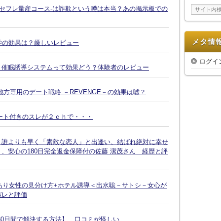
イ
-セフレ量産コース-は詐欺という噂は本当？あの掲示板での
ブ
メタ情
復縁大学の効果は？厳しいレビュー
ログイ
Ｘ催眠誘導システムって効果どう？体験者のレビュー
方専用のデート戦略 －REVENGE－の効果は嘘？
ート付きのスレが２ｃｈで・・・
、誰よりも早く「素敵な恋人」と出逢い、結ばれ絶対に幸せ
、安心の180日完全返金保障付の佐藤 潔茂さん 経歴と評
脈あり女性の見分け方+ホテル誘導＜出水聡－サトシ－女心が
バレと評価
30日間で解決する方法】 口コミが怪しい