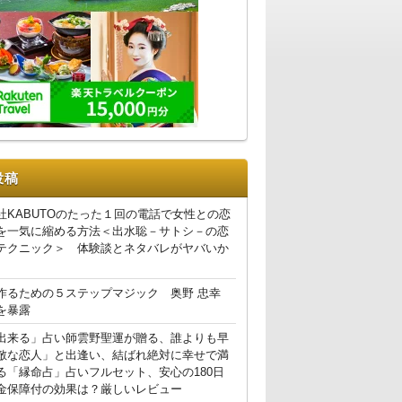
投稿
社KABUTOのたった１回の電話で女性との恋
を一気に縮める方法＜出水聡－サトシ－の恋
テクニック＞ 体験談とネタバレがヤバいか
作るための５ステップマジック 奥野 忠幸
を暴露
出来る」占い師雲野聖運が贈る、誰よりも早
敵な恋人」と出逢い、結ばれ絶対に幸せで満
る「縁命占」占いフルセット、安心の180日
金保障付の効果は？厳しいレビュー