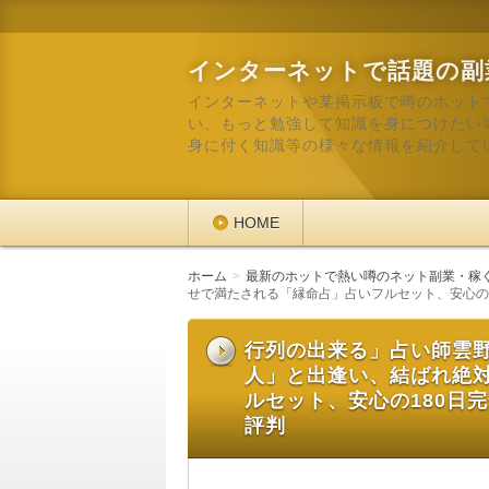
インターネットで話題の副
インターネットや某掲示板で噂のホット
い、もっと勉強して知識を身につけたい
身に付く知識等の様々な情報を紹介して
HOME
ホーム
最新のホットで熱い噂のネット副業・稼
せで満たされる「縁命占」占いフルセット、安心の1
行列の出来る」占い師雲
人」と出逢い、結ばれ絶
ルセット、安心の180日
評判