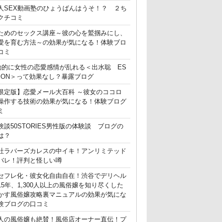
人SEX動画塾のひょうばんはうそ！？ ２ち
クチコミ
ためのセックス講座～彼の心を鷲掴みにし、
愛を育む方法～の効果が気になる！体験ブロ
コミ
動的に女性の恋愛感情が乱れる＜出水聡 ES
ATION＞って効果なし？暴露ブログ
限定版】恋愛メール大百科 ～彼女のココロ
操作する技術の効果が気になる！体験ブログ
ミ
験談50STORIES男性版の体験談 ブログの
は？
社ラバーズカレスの中イキ！アンリミテッド
バレ！評判と怪しい噂
セフレ化・彼女化自由自在！渋谷でデリヘル
15年、1,300人以上の風俗嬢を知り尽くした
かす風俗嬢攻略裏マニュアルの効果が気にな
験ブログの口コミ
人の風俗嬢も絶賛！風俗店オーナー直伝！プ