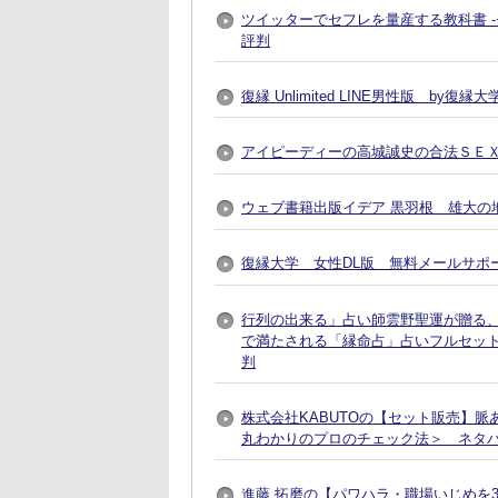
ツイッターでセフレを量産する教科書 
評判
復縁 Unlimited LINE男性版 by
アイピーディーの高城誠史の合法ＳＥ
ウェブ書籍出版イデア 黒羽根 雄大の地
復縁大学 女性DL版 無料メールサポ
行列の出来る」占い師雲野聖運が贈る
で満たされる「縁命占」占いフルセット
判
株式会社KABUTOの【セット販売】
丸わかりのプロのチェック法＞ ネタ
進藤 拓磨の【パワハラ・職場いじめを