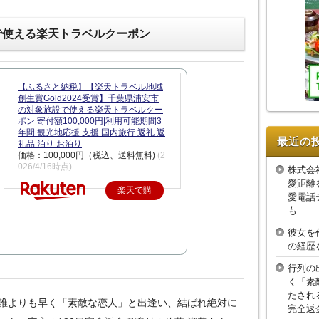
で使える楽天トラベルクーポン
【ふるさと納税】【楽天トラベル地域
創生賞Gold2024受賞】千葉県浦安市
の対象施設で使える楽天トラベルクー
ポン 寄付額100,000円|利用可能期間3
年間 観光地応援 支援 国内旅行 返礼 返
最近の
礼品 泊り お泊り
価格：100,000円（税込、送料無料)
(2
026/4/16時点)
株式会
愛距離
楽天で購
愛電話
入
も
彼女を
の経歴
行列の
く「素
たされ
誰よりも早く「素敵な恋人」と出逢い、結ばれ絶対に
完全返