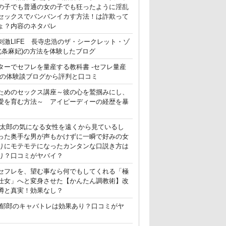
の子でも普通の女の子でも狂ったように淫乱
セックスでバンバンイカす方法！は詐欺って
ょ？内容のネタバレ
刺激LIFE 長寺忠浩のザ・シークレット・ゾ
(北条麻妃)の方法を体験したブログ
ターでセフレを量産する教科書 -セフレ量産
-の体験談ブログから評判と口コミ
ためのセックス講座～彼の心を鷲掴みにし、
愛を育む方法～ アイピーディーの経歴を暴
晃太郎の気になる女性を遠くから見ているし
った奥手な男が声もかけずに一瞬で好みの女
りにモテモテになったカンタンな口説き方は
り？口コミがヤバイ？
セフレを、望む事なら何でもしてくれる「極
仕女」へと変身させた【かんたん調教術】改
噂と真実！効果なし？
郁郎のキャバトレは効果あり？口コミがヤ