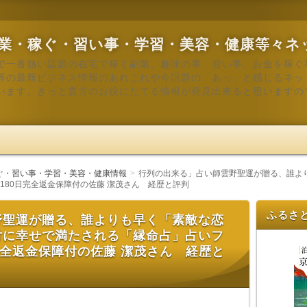
業・稼ぐ・習い事・学習・美容・健康等々ネ
で一番熱い話題の在宅で稼ぐ副業、趣味の事、習い事、お金を稼ぐ
等の最新ビジネス情報のあれこれや今話題の「あっ」と感じるネッ
います。きっと貴方のお役にたてる情報が発見出来ると思いますの
ぐ・習い事・学習・美容・健康情報
行列の出来る」占い師雲野聖運が贈る、誰よ
80日完全返金保障付の佐藤 潔茂さん 経歴と評判
ふるさ
野聖運が贈る、誰よりも早く「素敵な恋
対に幸せで満たされる「縁命占」占いフ
完全返金保障付の佐藤 潔茂さん 経歴と