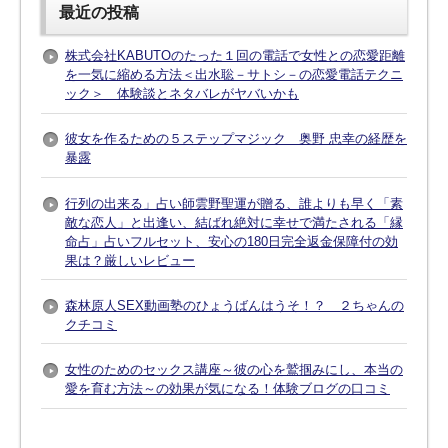
最近の投稿
株式会社KABUTOのたった１回の電話で女性との恋愛距離
を一気に縮める方法＜出水聡－サトシ－の恋愛電話テクニ
ック＞ 体験談とネタバレがヤバいかも
彼女を作るための５ステップマジック 奥野 忠幸の経歴を
暴露
行列の出来る」占い師雲野聖運が贈る、誰よりも早く「素
敵な恋人」と出逢い、結ばれ絶対に幸せで満たされる「縁
命占」占いフルセット、安心の180日完全返金保障付の効
果は？厳しいレビュー
森林原人SEX動画塾のひょうばんはうそ！？ ２ちゃんの
クチコミ
女性のためのセックス講座～彼の心を鷲掴みにし、本当の
愛を育む方法～の効果が気になる！体験ブログの口コミ