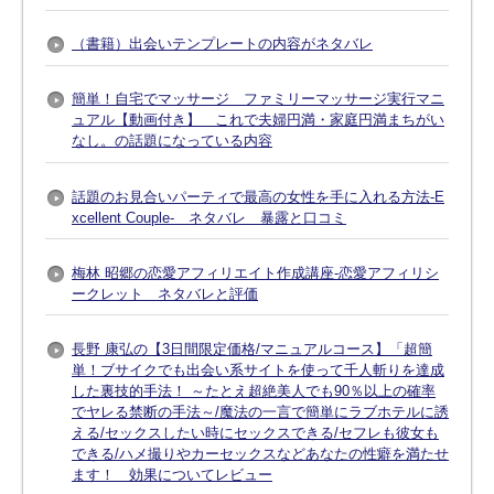
（書籍）出会いテンプレートの内容がネタバレ
簡単！自宅でマッサージ ファミリーマッサージ実行マニ
ュアル【動画付き】 これで夫婦円満・家庭円満まちがい
なし。の話題になっている内容
話題のお見合いパーティで最高の女性を手に入れる方法-E
xcellent Couple- ネタバレ 暴露と口コミ
梅林 昭郷の恋愛アフィリエイト作成講座-恋愛アフィリシ
ークレット ネタバレと評価
長野 康弘の【3日間限定価格/マニュアルコース】「超簡
単！ブサイクでも出会い系サイトを使って千人斬りを達成
した裏技的手法！ ～たとえ超絶美人でも90％以上の確率
でヤレる禁断の手法～/魔法の一言で簡単にラブホテルに誘
える/セックスしたい時にセックスできる/セフレも彼女も
できる/ハメ撮りやカーセックスなどあなたの性癖を満たせ
ます！ 効果についてレビュー