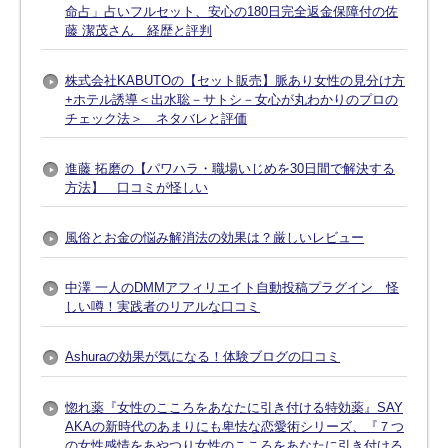
命占」占いフルセット、安心の180日完全返金保障付の佐
藤 潔茂さん 経歴と評判
株式会社KABUTOの【セット販売】脈あり女性の見分け方
+ホテル誘導＜出水聡－サトシ－女心が丸わかりのプロの
チェック法＞ ネタバレと評価
進藤 拓磨の【パワハラ・職場いじめを30日間で解決する
方法】 口コミが怪しい
風俗とお金の悩み解消法の効果は？厳しいレビュー
中澤 一人のDMMアフィリエイト自動投稿プラグイン 怪
しい噂！実践者のリアルな口コミ
Ashuraの効果が気になる！体験ブログの口コミ
惚れ薬『女性のこころをあなたに引き付ける特効薬』SAY
AKAの新時代のあまりにも卑怯な恋愛術シリーズ、『７つ
の女性感情をあやつり女性のこころをあなたに引き付ける