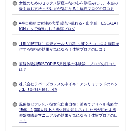
女性のためのセックス講座～彼の心を鷲掴みにし、本当の
愛を育む方法～の効果が気になる！体験ブログの口コミ
■半自動的に女性の恋愛感情が乱れる＜出水聡 ESCALAT
ION＞って効果なし？暴露ブログ
【期間限定版】恋愛メール大百科 ～彼女のココロを遠隔操
作する技術の効果が気になる！体験ブログの口コミ
復縁体験談50STORIES男性版の体験談 ブログの口コミ
は？
株式会社ラバーズカレスの中イキ！アンリミテッドのネタ
バレ！評判と怪しい噂
風俗嬢セフレ化・彼女化自由自在！渋谷でデリヘル店経営
15年、1,300人以上の風俗嬢を知り尽くした男が明かす風
俗嬢攻略裏マニュアルの効果が気になる！体験ブログの口
コミ