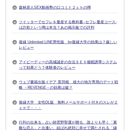
森林原人SEX動画塾の口コミと２ｃｈの噂
ツイッターでセフレを量産する教科書 -セフレ量産コース-
は詐欺という噂は本当？あの掲示板での評判
復縁 Unlimited LINE男性版 by復縁大学の効果は？厳しい
レビュー
アイピーディーの高城誠史の合法ＳＥＸ催眠誘導システム
って効果どう？体験者のレビュー
ウェブ書籍出版イデア 黒羽根 雄大の地方専用のデート戦
略 －REVENGE－の効果は嘘？
復縁大学 女性DL版 無料メールサポート付きのスレが２
ｃｈで・・・
行列の出来る」占い師雲野聖運が贈る、誰よりも早く「素
敵な恋人」と出逢い、結ばれ絶対に幸せで満たされる「縁