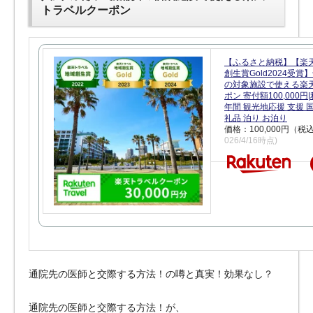
トラベルクーポン
【ふるさと納税】【楽
創生賞Gold2024受
の対象施設で使える楽
ポン 寄付額100,000
年間 観光地応援 支援 
礼品 泊り お泊り
価格：100,000円（税
026/4/16時点)
通院先の医師と交際する方法！の噂と真実！効果なし？
通院先の医師と交際する方法！が、