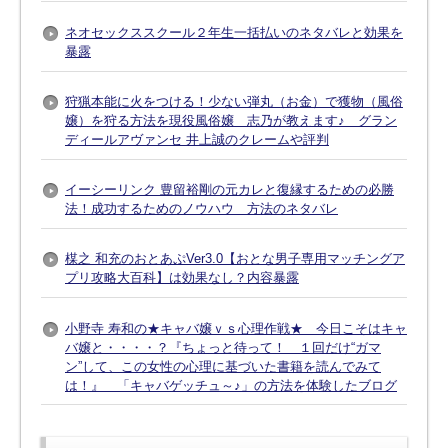
ネオセックススクール２年生一括払いのネタバレと効果を
暴露
狩猟本能に火をつける！少ない弾丸（お金）で獲物（風俗
嬢）を狩る方法を現役風俗嬢 志乃が教えます♪ グラン
ディールアヴァンセ 井上誠のクレームや評判
イーシーリンク 豊留裕剛の元カレと復縁するための必勝
法！成功するためのノウハウ 方法のネタバレ
楳之 和充のおとあぷVer3.0【おとな男子専用マッチングア
プリ攻略大百科】は効果なし？内容暴露
小野寺 寿和の★キャバ嬢ｖｓ心理作戦★ 今日こそはキャ
バ嬢と・・・・？『ちょっと待って！ １回だけ“ガマ
ン”して、この女性の心理に基づいた書籍を読んでみて
は！』 「キャバゲッチュ～♪」の方法を体験したブログ