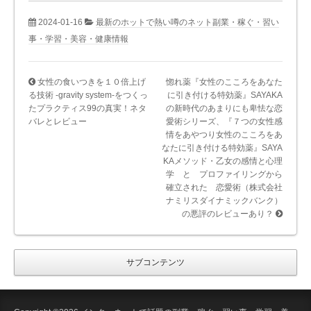
2024-01-16
最新のホットで熱い噂のネット副業・稼ぐ・習い
事・学習・美容・健康情報
女性の食いつきを１０倍上げ
惚れ薬『女性のこころをあなた
る技術 -gravity system-をつくっ
に引き付ける特効薬』SAYAKA
たプラクティス99の真実！ネタ
の新時代のあまりにも卑怯な恋
バレとレビュー
愛術シリーズ、『７つの女性感
情をあやつり女性のこころをあ
なたに引き付ける特効薬』SAYA
KAメソッド・乙女の感情と心理
学 と プロファイリングから
確立された 恋愛術（株式会社
ナミリスダイナミックバンク）
の悪評のレビューあり？
サブコンテンツ