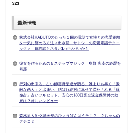
323
最新情報
株式会社KABUTOのたった１回の電話で女性との恋愛距離
を一気に縮める方法＜出水聡－サトシ－の恋愛電話テクニ
ック＞ 体験談とネタバレがヤバいかも
彼女を作るための５ステップマジック 奥野 忠幸の経歴を
暴露
行列の出来る」占い師雲野聖運が贈る、誰よりも早く「素
敵な恋人」と出逢い、結ばれ絶対に幸せで満たされる「縁
命占」占いフルセット、安心の180日完全返金保障付の効
果は？厳しいレビュー
森林原人SEX動画塾のひょうばんはうそ！？ ２ちゃんの
クチコミ