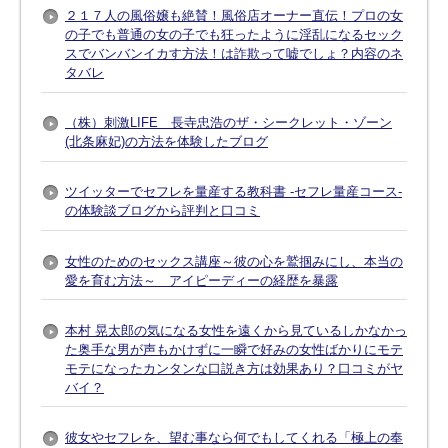
２１７人の風俗嬢も絶賛！風俗店オーナー直伝！プロの女
の子でも普通の女の子でも狂ったように淫乱になるセック
スでバンバンイカす方法！は詐欺って嘘でしょ？内容のネ
タバレ
（株）刺激LIFE 長寺忠浩のザ・シークレット・ゾーン
(北条麻妃)の方法を体験したブログ
ツイッターでセフレを量産する教科書 -セフレ量産コース-
の体験談ブログから評判と口コミ
女性のためのセックス講座～彼の心を鷲掴みにし、本当の
愛を育む方法～ アイピーディーの経歴を暴露
本村 晃太郎の気になる女性を遠くから見ているしかなかっ
た奥手な男が声もかけずに一瞬で好みの女性ばかりにモテ
モテになったカンタンな口説き方は効果あり？口コミがヤ
バイ？
彼女やセフレを、望む事なら何でもしてくれる「極上の奉