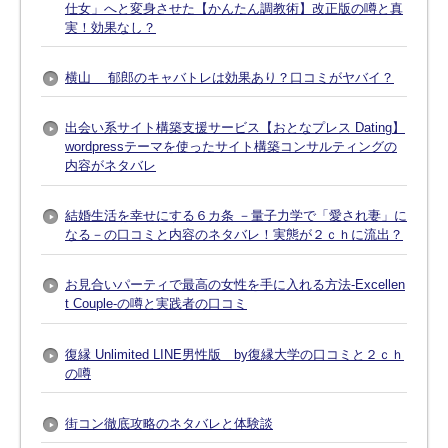
仕女」へと変身させた【かんたん調教術】改正版の噂と真
実！効果なし？
横山 郁郎のキャバトレは効果あり？口コミがヤバイ？
出会い系サイト構築支援サービス【おとなプレス Dating】
wordpressテーマを使ったサイト構築コンサルティングの
内容がネタバレ
結婚生活を幸せにする６カ条 －量子力学で「愛され妻」に
なる－の口コミと内容のネタバレ！実態が２ｃｈに流出？
お見合いパーティで最高の女性を手に入れる方法-Excellen
t Couple-の噂と実践者の口コミ
復縁 Unlimited LINE男性版 by復縁大学の口コミと２ｃｈ
の噂
街コン徹底攻略のネタバレと体験談