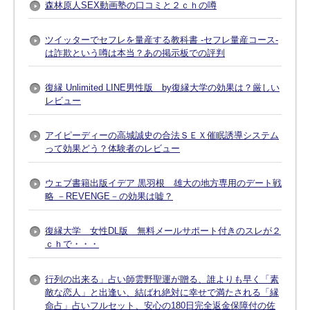
森林原人SEX動画塾の口コミと２ｃｈの噂
ツイッターでセフレを量産する教科書 -セフレ量産コース-
は詐欺という噂は本当？あの掲示板での評判
復縁 Unlimited LINE男性版 by復縁大学の効果は？厳しい
レビュー
アイピーディーの高城誠史の合法ＳＥＸ催眠誘導システム
って効果どう？体験者のレビュー
ウェブ書籍出版イデア 黒羽根 雄大の地方専用のデート戦
略 －REVENGE－の効果は嘘？
復縁大学 女性DL版 無料メールサポート付きのスレが２
ｃｈで・・・
行列の出来る」占い師雲野聖運が贈る、誰よりも早く「素
敵な恋人」と出逢い、結ばれ絶対に幸せで満たされる「縁
命占」占いフルセット、安心の180日完全返金保障付の佐