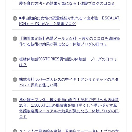
愛を育む方法～の効果が気になる！体験ブログの口コミ
■半自動的に女性の恋愛感情が乱れる＜出水聡 ESCALAT
ION＞って効果なし？暴露ブログ
【期間限定版】恋愛メール大百科 ～彼女のココロを遠隔操
作する技術の効果が気になる！体験ブログの口コミ
復縁体験談50STORIES男性版の体験談 ブログの口コミ
は？
株式会社ラバーズカレスの中イキ！アンリミテッドのネタ
バレ！評判と怪しい噂
風俗嬢セフレ化・彼女化自由自在！渋谷でデリヘル店経営
15年、1,300人以上の風俗嬢を知り尽くした男が明かす風
俗嬢攻略裏マニュアルの効果が気になる！体験ブログの口
コミ
２１７人の風俗嬢も絶賛！風俗店オーナー直伝！プロの女