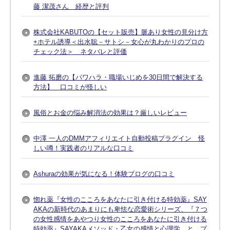
藤 潔茂さん 経歴と評判
株式会社KABUTOの【セット販売】脈あり女性の見分け方
+ホテル誘導＜出水聡－サトシ－女心が丸わかりのプロの
チェック法＞ ネタバレと評価
進藤 拓磨の【パワハラ・職場いじめを30日間で解決する
方法】 口コミが怪しい
風俗とお金の悩み解消法の効果は？厳しいレビュー
中澤 一人のDMMアフィリエイト自動投稿プラグイン 怪
しい噂！実践者のリアルな口コミ
Ashuraの効果が気になる！体験ブログの口コミ
惚れ薬『女性のこころをあなたに引き付ける特効薬』SAY
AKAの新時代のあまりにも卑怯な恋愛術シリーズ、『７つ
の女性感情をあやつり女性のこころをあなたに引き付ける
特効薬』SAYAKAメソッド・乙女の感情と心理学 と プ