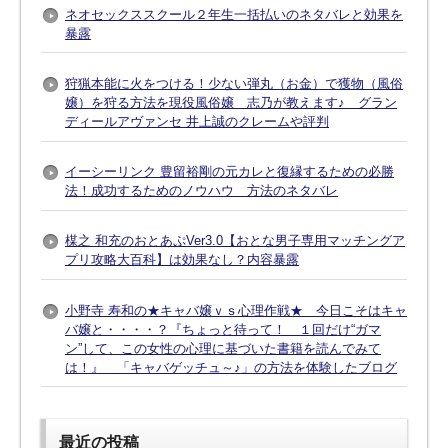
ネオセックススクール２年生一括払いのネタバレと効果を
暴露
狩猟本能に火をつける！少ない弾丸（お金）で獲物（風俗
嬢）を狩る方法を現役風俗嬢 志乃が教えます♪ グラン
ディールアヴァンセ 井上誠のクレームや評判
イーシーリンク 豊留裕剛の元カレと復縁するための必勝
法！成功するためのノウハウ 方法のネタバレ
楳之 和充のおとあぷVer3.0【おとな男子専用マッチングア
プリ攻略大百科】は効果なし？内容暴露
小野寺 寿和の★キャバ嬢ｖｓ心理作戦★ 今日こそはキャ
バ嬢と・・・・？『ちょっと待って！ １回だけ“ガマ
ン”して、この女性の心理に基づいた書籍を読んでみて
は！』 「キャバゲッチュ～♪」の方法を体験したブログ
最近の投稿