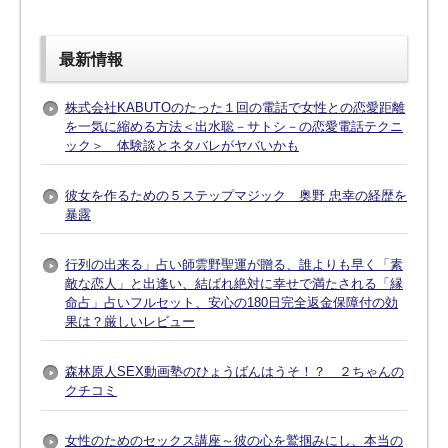
最新情報
株式会社KABUTOのたった１回の電話で女性との恋愛距離
を一気に縮める方法＜出水聡－サトシ－の恋愛電話テクニ
ック＞ 体験談とネタバレがヤバいかも
彼女を作るための５ステップマジック 奥野 忠幸の経歴を
暴露
行列の出来る」占い師雲野聖運が贈る、誰よりも早く「素
敵な恋人」と出逢い、結ばれ絶対に幸せで満たされる「縁
命占」占いフルセット、安心の180日完全返金保障付の効
果は？厳しいレビュー
森林原人SEX動画塾のひょうばんはうそ！？ ２ちゃんの
クチコミ
女性のためのセックス講座～彼の心を鷲掴みにし、本当の