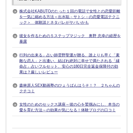
株式会社KABUTOのたった１回の電話で女性との恋愛距離
を一気に縮める方法＜出水聡－サトシ－の恋愛電話テクニ
ック＞ 体験談とネタバレがヤバいかも
彼女を作るための５ステップマジック 奥野 忠幸の経歴を
暴露
行列の出来る」占い師雲野聖運が贈る、誰よりも早く「素
敵な恋人」と出逢い、結ばれ絶対に幸せで満たされる「縁
命占」占いフルセット、安心の180日完全返金保障付の効
果は？厳しいレビュー
森林原人SEX動画塾のひょうばんはうそ！？ ２ちゃんの
クチコミ
女性のためのセックス講座～彼の心を鷲掴みにし、本当の
愛を育む方法～の効果が気になる！体験ブログの口コミ