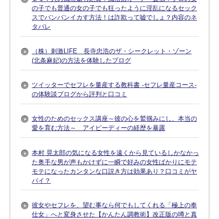
の子でも普通の女の子でも狂ったように淫乱になるセック
スでバンバンイカす方法！は詐欺って嘘でしょ？内容のネ
タバレ
（株）刺激LIFE 長寺忠浩のザ・シークレット・ゾーン
(北条麻妃)の方法を体験したブログ
ツイッターでセフレを量産する教科書 -セフレ量産コース-
の体験談ブログから評判と口コミ
女性のためのセックス講座～彼の心を鷲掴みにし、本当の
愛を育む方法～ アイピーディーの経歴を暴露
本村 晃太郎の気になる女性を遠くから見ているしかなかっ
た奥手な男が声もかけずに一瞬で好みの女性ばかりにモテ
モテになったカンタンな口説き方は効果あり？口コミがヤ
バイ？
彼女やセフレを、望む事なら何でもしてくれる「極上の奉
仕女」へと変身させた【かんたん調教術】改正版の噂と真