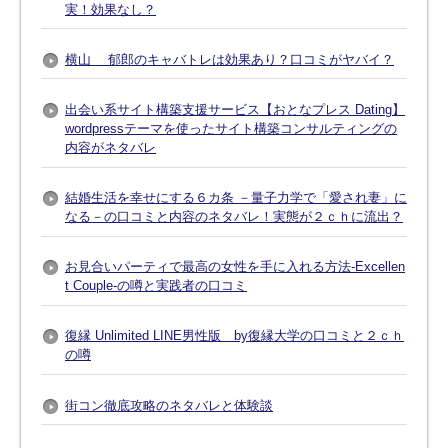
実！効果なし？
横山 郁郎のキャバトレは効果あり？口コミがヤバイ？
出会い系サイト構築支援サービス【おとなプレス Dating】
wordpressテーマを使ったサイト構築コンサルティングの
内容がネタバレ
結婚生活を幸せにする６カ条 －量子力学で「愛され妻」に
なる－の口コミと内容のネタバレ！実態が２ｃｈに流出？
お見合いパーティで最高の女性を手に入れる方法-Excellen
t Couple-の噂と実践者の口コミ
復縁 Unlimited LINE男性版 by復縁大学の口コミと２ｃｈ
の噂
街コン徹底攻略のネタバレと体験談