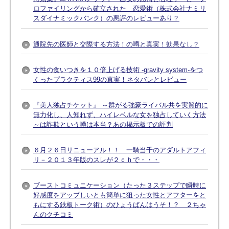
ロファイリングから確立された 恋愛術（株式会社ナミリ
スダイナミックバンク）の悪評のレビューあり？
通院先の医師と交際する方法！の噂と真実！効果なし？
女性の食いつきを１０倍上げる技術 -gravity system-をつ
くったプラクティス99の真実！ネタバレとレビュー
『美人独占チケット』 ～群がる強豪ライバル共を実質的に
無力化し、人知れず、ハイレベルな女を独占していく方法
～は詐欺という噂は本当？あの掲示板での評判
６月２６日リニューアル！！ 一騎当千のアダルトアフィ
リ－２０１３年版のスレが２ｃｈで・・・
ブーストコミュニケーション（たった３ステップで瞬時に
好感度をアップしいとも簡単に狙った女性とアフターをと
もにする鉄板トーク術）のひょうばんはうそ！？ ２ちゃ
んのクチコミ