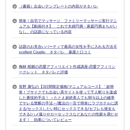
（書籍）出会いテンプレートの内容がネタバレ
簡単！自宅でマッサージ ファミリーマッサージ実行マニ
ュアル【動画付き】 これで夫婦円満・家庭円満まちがい
なし。の話題になっている内容
話題のお見合いパーティで最高の女性を手に入れる方法-E
xcellent Couple- ネタバレ 暴露と口コミ
梅林 昭郷の恋愛アフィリエイト作成講座-恋愛アフィリシ
ークレット ネタバレと評価
長野 康弘の【3日間限定価格/マニュアルコース】「超簡
単！ブサイクでも出会い系サイトを使って千人斬りを達成
した裏技的手法！ ～たとえ超絶美人でも90％以上の確率
でヤレる禁断の手法～/魔法の一言で簡単にラブホテルに誘
える/セックスしたい時にセックスできる/セフレも彼女も
できる/ハメ撮りやカーセックスなどあなたの性癖を満たせ
ます！ 効果についてレビュー