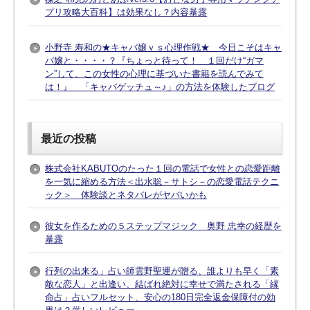
プリ攻略大百科】は効果なし？内容暴露
小野寺 寿和の★キャバ嬢ｖｓ心理作戦★ 今日こそはキャ
バ嬢と・・・・？『ちょっと待って！ １回だけ“ガマ
ン”して、この女性の心理に基づいた書籍を読んでみて
は！』 「キャバゲッチュ～♪」の方法を体験したブログ
最近の投稿
株式会社KABUTOのたった１回の電話で女性との恋愛距離
を一気に縮める方法＜出水聡－サトシ－の恋愛電話テクニ
ック＞ 体験談とネタバレがヤバいかも
彼女を作るための５ステップマジック 奥野 忠幸の経歴を
暴露
行列の出来る」占い師雲野聖運が贈る、誰よりも早く「素
敵な恋人」と出逢い、結ばれ絶対に幸せで満たされる「縁
命占」占いフルセット、安心の180日完全返金保障付の効