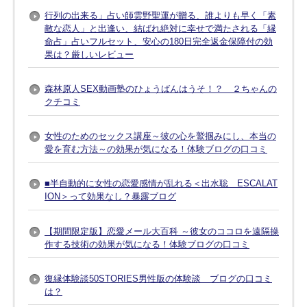
行列の出来る」占い師雲野聖運が贈る、誰よりも早く「素
敵な恋人」と出逢い、結ばれ絶対に幸せで満たされる「縁
命占」占いフルセット、安心の180日完全返金保障付の効
果は？厳しいレビュー
森林原人SEX動画塾のひょうばんはうそ！？ ２ちゃんの
クチコミ
女性のためのセックス講座～彼の心を鷲掴みにし、本当の
愛を育む方法～の効果が気になる！体験ブログの口コミ
■半自動的に女性の恋愛感情が乱れる＜出水聡 ESCALAT
ION＞って効果なし？暴露ブログ
【期間限定版】恋愛メール大百科 ～彼女のココロを遠隔操
作する技術の効果が気になる！体験ブログの口コミ
復縁体験談50STORIES男性版の体験談 ブログの口コミ
は？