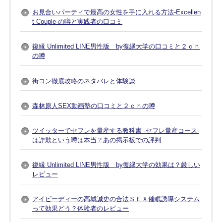
お見合いパーティで最高の女性を手に入れる方法-Excellen
t Couple-の噂と実践者の口コミ
復縁 Unlimited LINE男性版 by復縁大学の口コミと２ｃｈ
の噂
街コン徹底攻略のネタバレと体験談
森林原人SEX動画塾の口コミと２ｃｈの噂
ツイッターでセフレを量産する教科書 -セフレ量産コース-
は詐欺という噂は本当？あの掲示板での評判
復縁 Unlimited LINE男性版 by復縁大学の効果は？厳しい
レビュー
アイピーディーの高城誠史の合法ＳＥＸ催眠誘導システム
って効果どう？体験者のレビュー