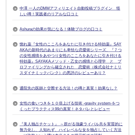
中澤 一人のDMMアフィリエイト自動投稿プラグイン 怪
しい噂！実践者のリアルな口コミ
Ashuraの効果が気になる！体験ブログの口コミ
惚れ薬『女性のこころをあなたに引き付ける特効薬』SAY
AKAの新時代のあまりにも卑怯な恋愛術シリーズ、『７つ
の女性感情をあやつり女性のこころをあなたに引き付ける
特効薬』SAYAKAメソッド・乙女の感情と心理学 と プ
ロファイリングから確立された 恋愛術（株式会社ナミリ
スダイナミックバンク）の悪評のレビューあり？
通院先の医師と交際する方法！の噂と真実！効果なし？
女性の食いつきを１０倍上げる技術 -gravity system-をつ
くったプラクティス99の真実！ネタバレとレビュー
『美人独占チケット』 ～群がる強豪ライバル共を実質的に
無力化し、人知れず、ハイレベルな女を独占していく方法