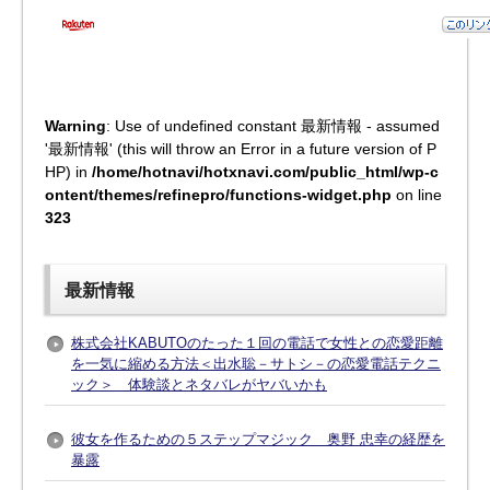
Warning
: Use of undefined constant 最新情報 - assumed
'最新情報' (this will throw an Error in a future version of P
HP) in
/home/hotnavi/hotxnavi.com/public_html/wp-c
ontent/themes/refinepro/functions-widget.php
on line
323
最新情報
株式会社KABUTOのたった１回の電話で女性との恋愛距離
を一気に縮める方法＜出水聡－サトシ－の恋愛電話テクニ
ック＞ 体験談とネタバレがヤバいかも
彼女を作るための５ステップマジック 奥野 忠幸の経歴を
暴露