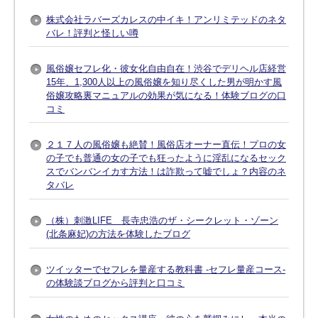
株式会社ラバーズカレスの中イキ！アンリミテッドのネタ
バレ！評判と怪しい噂
風俗嬢セフレ化・彼女化自由自在！渋谷でデリヘル店経営
15年、1,300人以上の風俗嬢を知り尽くした男が明かす風
俗嬢攻略裏マニュアルの効果が気になる！体験ブログの口
コミ
２１７人の風俗嬢も絶賛！風俗店オーナー直伝！プロの女
の子でも普通の女の子でも狂ったように淫乱になるセック
スでバンバンイカす方法！は詐欺って嘘でしょ？内容のネ
タバレ
（株）刺激LIFE 長寺忠浩のザ・シークレット・ゾーン
(北条麻妃)の方法を体験したブログ
ツイッターでセフレを量産する教科書 -セフレ量産コース-
の体験談ブログから評判と口コミ