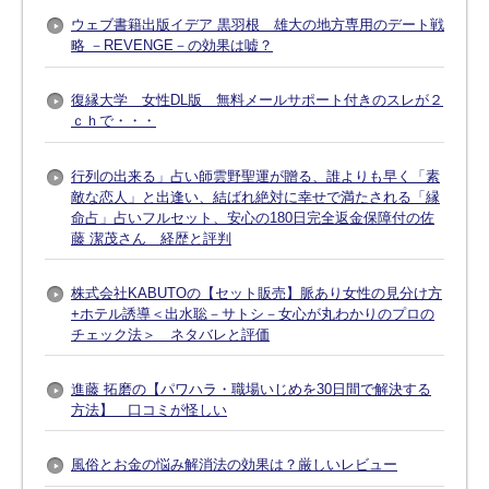
ウェブ書籍出版イデア 黒羽根 雄大の地方専用のデート戦
略 －REVENGE－の効果は嘘？
復縁大学 女性DL版 無料メールサポート付きのスレが２
ｃｈで・・・
行列の出来る」占い師雲野聖運が贈る、誰よりも早く「素
敵な恋人」と出逢い、結ばれ絶対に幸せで満たされる「縁
命占」占いフルセット、安心の180日完全返金保障付の佐
藤 潔茂さん 経歴と評判
株式会社KABUTOの【セット販売】脈あり女性の見分け方
+ホテル誘導＜出水聡－サトシ－女心が丸わかりのプロの
チェック法＞ ネタバレと評価
進藤 拓磨の【パワハラ・職場いじめを30日間で解決する
方法】 口コミが怪しい
風俗とお金の悩み解消法の効果は？厳しいレビュー