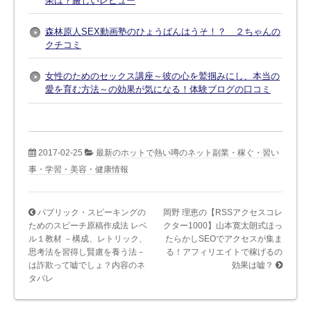
果は？厳しいレビュー
森林原人SEX動画塾のひょうばんはうそ！？ ２ちゃんの
クチコミ
女性のためのセックス講座～彼の心を鷲掴みにし、本当の
愛を育む方法～の効果が気になる！体験ブログの口コミ
2017-02-25
最新のホットで熱い噂のネット副業・稼ぐ・習い
事・学習・美容・健康情報
パブリック・スピーキングの
岡野 理恵の【RSSアクセスコレ
ためのスピーチ原稿作成法 レベ
クター1000】山本寛太朗式ほっ
ル１教材 －構成、レトリック、
たらかしSEOでアクセスが集ま
思考法を習得し賢慮を養う法－
る！アフィリエイトで稼げるの
は詐欺って嘘でしょ？内容のネ
効果は嘘？
タバレ