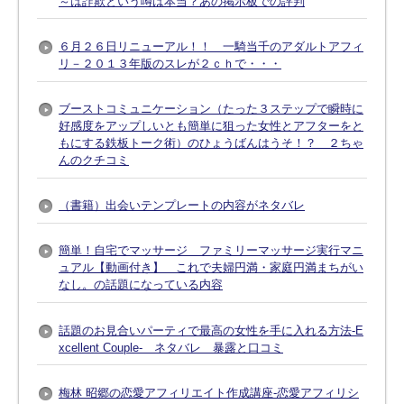
～は詐欺という噂は本当？あの掲示板での評判
６月２６日リニューアル！！ 一騎当千のアダルトアフィ
リ－２０１３年版のスレが２ｃｈで・・・
ブーストコミュニケーション（たった３ステップで瞬時に
好感度をアップしいとも簡単に狙った女性とアフターをと
もにする鉄板トーク術）のひょうばんはうそ！？ ２ちゃ
んのクチコミ
（書籍）出会いテンプレートの内容がネタバレ
簡単！自宅でマッサージ ファミリーマッサージ実行マニ
ュアル【動画付き】 これで夫婦円満・家庭円満まちがい
なし。の話題になっている内容
話題のお見合いパーティで最高の女性を手に入れる方法-E
xcellent Couple- ネタバレ 暴露と口コミ
梅林 昭郷の恋愛アフィリエイト作成講座-恋愛アフィリシ