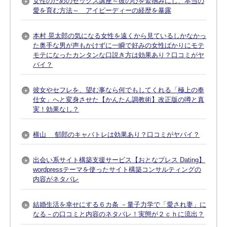
女性のためのセックス講座～彼の心を鷲掴みにし、本当の
愛を育む方法～ アイピーディーの経歴を暴露
本村 晃太郎の気になる女性を遠くから見ているしかなかっ
た奥手な男が声もかけずに一瞬で好みの女性ばかりにモテ
モテになったカンタンな口説き方は効果あり？口コミがヤ
バイ？
彼女やセフレを、望む事なら何でもしてくれる「極上の奉
仕女」へと変身させた【かんたん調教術】改正版の噂と真
実！効果なし？
横山 郁郎のキャバトレは効果あり？口コミがヤバイ？
出会い系サイト構築支援サービス【おとなプレス Dating】
wordpressテーマを使ったサイト構築コンサルティングの
内容がネタバレ
結婚生活を幸せにする６カ条 －量子力学で「愛され妻」に
なる－の口コミと内容のネタバレ！実態が２ｃｈに流出？