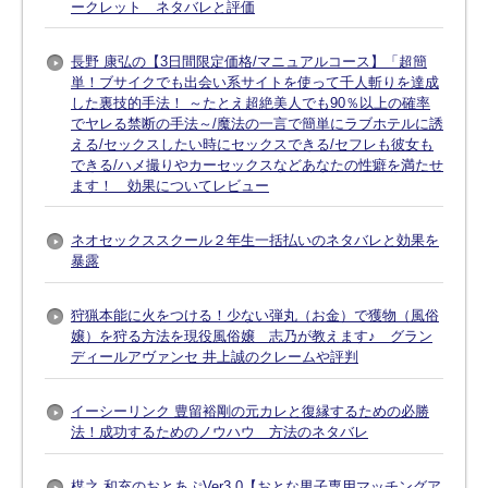
ークレット ネタバレと評価
長野 康弘の【3日間限定価格/マニュアルコース】「超簡
単！ブサイクでも出会い系サイトを使って千人斬りを達成
した裏技的手法！ ～たとえ超絶美人でも90％以上の確率
でヤレる禁断の手法～/魔法の一言で簡単にラブホテルに誘
える/セックスしたい時にセックスできる/セフレも彼女も
できる/ハメ撮りやカーセックスなどあなたの性癖を満たせ
ます！ 効果についてレビュー
ネオセックススクール２年生一括払いのネタバレと効果を
暴露
狩猟本能に火をつける！少ない弾丸（お金）で獲物（風俗
嬢）を狩る方法を現役風俗嬢 志乃が教えます♪ グラン
ディールアヴァンセ 井上誠のクレームや評判
イーシーリンク 豊留裕剛の元カレと復縁するための必勝
法！成功するためのノウハウ 方法のネタバレ
楳之 和充のおとあぷVer3.0【おとな男子専用マッチングア