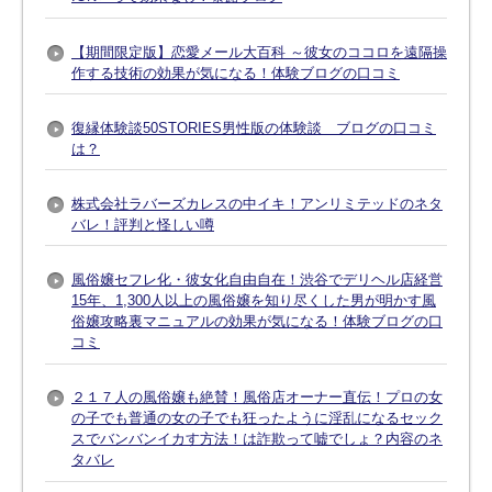
【期間限定版】恋愛メール大百科 ～彼女のココロを遠隔操
作する技術の効果が気になる！体験ブログの口コミ
復縁体験談50STORIES男性版の体験談 ブログの口コミ
は？
株式会社ラバーズカレスの中イキ！アンリミテッドのネタ
バレ！評判と怪しい噂
風俗嬢セフレ化・彼女化自由自在！渋谷でデリヘル店経営
15年、1,300人以上の風俗嬢を知り尽くした男が明かす風
俗嬢攻略裏マニュアルの効果が気になる！体験ブログの口
コミ
２１７人の風俗嬢も絶賛！風俗店オーナー直伝！プロの女
の子でも普通の女の子でも狂ったように淫乱になるセック
スでバンバンイカす方法！は詐欺って嘘でしょ？内容のネ
タバレ