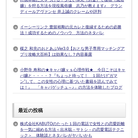
嬢）を狩る方法を現役風俗嬢 志乃が教えます♪ グラン
ディールアヴァンセ 井上誠のクレームや評判
イーシーリンク 豊留裕剛の元カレと復縁するための必勝
法！成功するためのノウハウ 方法のネタバレ
楳之 和充のおとあぷVer3.0【おとな男子専用マッチングア
プリ攻略大百科】は効果なし？内容暴露
小野寺 寿和の★キャバ嬢ｖｓ心理作戦★ 今日こそはキャ
バ嬢と・・・・？『ちょっと待って！ １回だけ“ガマ
ン”して、この女性の心理に基づいた書籍を読んでみて
は！』 「キャバゲッチュ～♪」の方法を体験したブログ
最近の投稿
株式会社KABUTOのたった１回の電話で女性との恋愛距離
を一気に縮める方法＜出水聡－サトシ－の恋愛電話テクニ
ック＞ 体験談とネタバレがヤバいかも