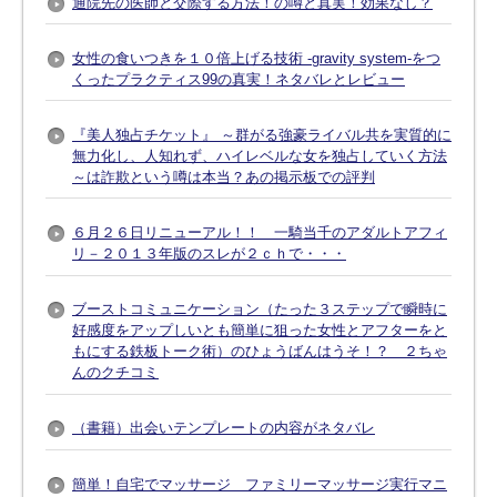
通院先の医師と交際する方法！の噂と真実！効果なし？
女性の食いつきを１０倍上げる技術 -gravity system-をつ
くったプラクティス99の真実！ネタバレとレビュー
『美人独占チケット』 ～群がる強豪ライバル共を実質的に
無力化し、人知れず、ハイレベルな女を独占していく方法
～は詐欺という噂は本当？あの掲示板での評判
６月２６日リニューアル！！ 一騎当千のアダルトアフィ
リ－２０１３年版のスレが２ｃｈで・・・
ブーストコミュニケーション（たった３ステップで瞬時に
好感度をアップしいとも簡単に狙った女性とアフターをと
もにする鉄板トーク術）のひょうばんはうそ！？ ２ちゃ
んのクチコミ
（書籍）出会いテンプレートの内容がネタバレ
簡単！自宅でマッサージ ファミリーマッサージ実行マニ