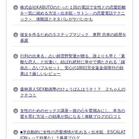
株式会社KABUTOのたった１回の電話で女性との恋愛距離
を一気に縮める方法＜出水聡－サトシ－の恋愛電話テクニ
ック＞ 体験談とネタバレがヤバいかも
彼女を作るための５ステップマジック 奥野 忠幸の経歴を
暴露
行列の出来る」占い師雲野聖運が贈る、誰よりも早く「素
敵な恋人」と出逢い、結ばれ絶対に幸せで満たされる「縁
命占」占いフルセット、安心の180日完全返金保障付の効
果は？厳しいレビュー
森林原人SEX動画塾のひょうばんはうそ！？ ２ちゃんの
クチコミ
女性のためのセックス講座～彼の心を鷲掴みにし、本当の
愛を育む方法～の効果が気になる！体験ブログの口コミ
■半自動的に女性の恋愛感情が乱れる＜出水聡 ESCALAT
ION＞って効果なし？暴露ブログ