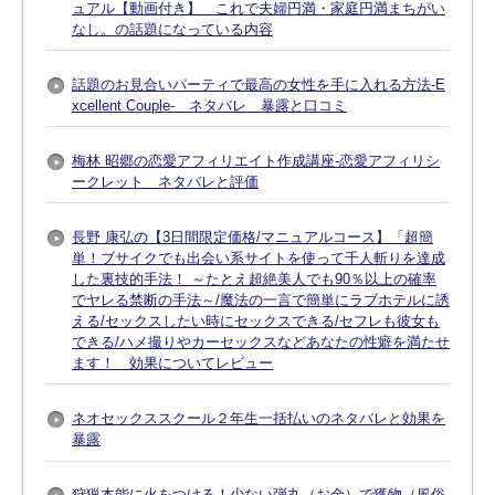
ュアル【動画付き】 これで夫婦円満・家庭円満まちがい
なし。の話題になっている内容
話題のお見合いパーティで最高の女性を手に入れる方法-E
xcellent Couple- ネタバレ 暴露と口コミ
梅林 昭郷の恋愛アフィリエイト作成講座-恋愛アフィリシ
ークレット ネタバレと評価
長野 康弘の【3日間限定価格/マニュアルコース】「超簡
単！ブサイクでも出会い系サイトを使って千人斬りを達成
した裏技的手法！ ～たとえ超絶美人でも90％以上の確率
でヤレる禁断の手法～/魔法の一言で簡単にラブホテルに誘
える/セックスしたい時にセックスできる/セフレも彼女も
できる/ハメ撮りやカーセックスなどあなたの性癖を満たせ
ます！ 効果についてレビュー
ネオセックススクール２年生一括払いのネタバレと効果を
暴露
狩猟本能に火をつける！少ない弾丸（お金）で獲物（風俗