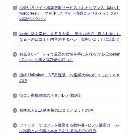
出会い系サイト構築支援サービス【おとなプレス Dating】
wordpressテーマを使ったサイト構築コンサルティングの
内容がネタバレ
結婚生活を幸せにする６カ条 －量子力学で「愛され妻」に
なる－の口コミと内容のネタバレ！実態が２ｃｈに流出？
お見合いパーティで最高の女性を手に入れる方法-Excellen
t Couple-の噂と実践者の口コミ
復縁 Unlimited LINE男性版 by復縁大学の口コミと２ｃｈ
の噂
街コン徹底攻略のネタバレと体験談
森林原人SEX動画塾の口コミと２ｃｈの噂
ツイッターでセフレを量産する教科書 -セフレ量産コース-
は詐欺という噂は本当？あの掲示板での評判