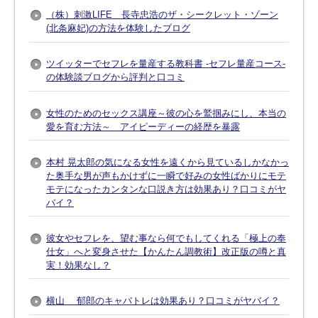
（株）刺激LIFE 長寺忠浩のザ・シークレット・ゾーン
(北条麻妃)の方法を体験したブログ
ツイッターでセフレを量産する教科書 -セフレ量産コース-
の体験談ブログから評判と口コミ
女性のためのセックス講座～彼の心を鷲掴みにし、本当の
愛を育む方法～ アイピーディーの経歴を暴露
本村 晃太郎の気になる女性を遠くから見ているしかなかっ
た奥手な男が声もかけずに一瞬で好みの女性ばかりにモテ
モテになったカンタンな口説き方は効果あり？口コミがヤ
バイ？
彼女やセフレを、望む事なら何でもしてくれる「極上の奉
仕女」へと変身させた【かんたん調教術】改正版の噂と真
実！効果なし？
横山 郁郎のキャバトレは効果あり？口コミがヤバイ？