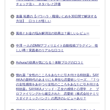
チェック法＞ ネタバレと評価
進藤 拓磨の【パワハラ・職場いじめを30日間で解決する
方法】 口コミが怪しい
風俗とお金の悩み解消法の効果は？厳しいレビュー
中澤 一人のDMMアフィリエイト自動投稿プラグイン 怪
しい噂！実践者のリアルな口コミ
Ashuraの効果が気になる！体験ブログの口コミ
惚れ薬『女性のこころをあなたに引き付ける特効薬』SAY
AKAの新時代のあまりにも卑怯な恋愛術シリーズ、『７つ
の女性感情をあやつり女性のこころをあなたに引き付ける
特効薬』SAYAKAメソッド・乙女の感情と心理学 と プ
ロファイリングから確立された 恋愛術（株式会社ナミリ
スダイナミックバンク）の悪評のレビューあり？