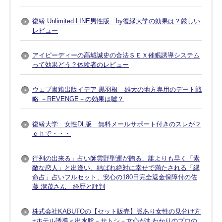
復縁 Unlimited LINE男性版 by復縁大学の効果は？厳しい
レビュー
アイピーディーの高城誠史の合法ＳＥＸ催眠誘導システム
って効果どう？体験者のレビュー
ウェブ書籍出版イデア 黒羽根 雄大の地方専用のデート戦
略 －REVENGE－の効果は嘘？
復縁大学 女性DL版 無料メールサポート付きのスレが２
ｃｈで・・・
行列の出来る」占い師雲野聖運が贈る、誰よりも早く「素
敵な恋人」と出逢い、結ばれ絶対に幸せで満たされる「縁
命占」占いフルセット、安心の180日完全返金保障付の佐
藤 潔茂さん 経歴と評判
株式会社KABUTOの【セット販売】脈あり女性の見分け方
+ホテル誘導＜出水聡－サトシ－女心が丸わかりのプロの