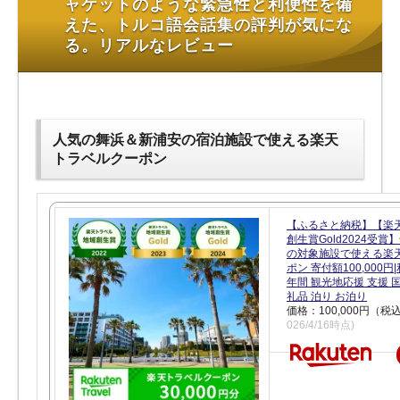
ャケットのような緊急性と利便性を備
えた、トルコ語会話集の評判が気にな
る。リアルなレビュー
人気の舞浜＆新浦安の宿泊施設で使える楽天
トラベルクーポン
【ふるさと納税】【楽
創生賞Gold2024受
の対象施設で使える楽
ポン 寄付額100,000
年間 観光地応援 支援 
礼品 泊り お泊り
価格：100,000円（税
026/4/16時点)