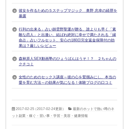
彼女を作るための５ステップマジック 奥野 忠幸の経歴を
暴露
行列の出来る」占い師雲野聖運が贈る、誰よりも早く「素
敵な恋人」と出逢い、結ばれ絶対に幸せで満たされる「縁
命占」占いフルセット、安心の180日完全返金保障付の効
果は？厳しいレビュー
森林原人SEX動画塾のひょうばんはうそ！？ ２ちゃんの
クチコミ
女性のためのセックス講座～彼の心を鷲掴みにし、本当の
愛を育む方法～の効果が気になる！体験ブログの口コミ
2017-02-25
（2017-02-24更新）
最新のホットで熱い噂のネ
ット副業・稼ぐ・習い事・学習・美容・健康情報