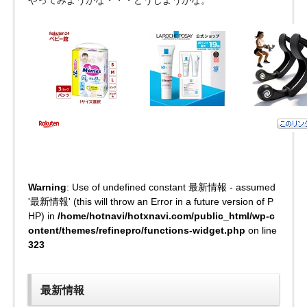
Warning
: Use of undefined constant 最新情報 - assumed
'最新情報' (this will throw an Error in a future version of P
HP) in
/home/hotnavi/hotxnavi.com/public_html/wp-c
ontent/themes/refinepro/functions-widget.php
on line
323
最新情報