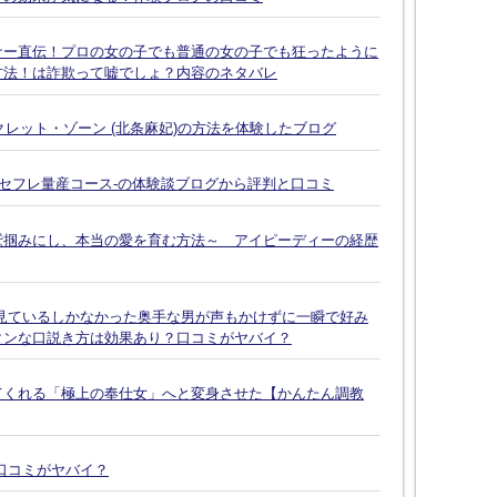
ナー直伝！プロの女の子でも普通の女の子でも狂ったように
方法！は詐欺って嘘でしょ？内容のネタバレ
クレット・ゾーン (北条麻妃)の方法を体験したブログ
-セフレ量産コース-の体験談ブログから評判と口コミ
鷲掴みにし、本当の愛を育む方法～ アイピーディーの経歴
見ているしかなかった奥手な男が声もかけずに一瞬で好み
タンな口説き方は効果あり？口コミがヤバイ？
てくれる「極上の奉仕女」へと変身させた【かんたん調教
口コミがヤバイ？