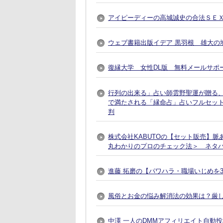
アイピーディーの高城誠史の合法ＳＥ
ウェブ書籍出版イデア 黒羽根 雄大の地
復縁大学 女性DL版 無料メールサポ
行列の出来る」占い師雲野聖運が贈る
で満たされる「縁命占」占いフルセット
判
株式会社KABUTOの【セット販売】
丸わかりのプロのチェック法＞ ネタ
進藤 拓磨の【パワハラ・職場いじめを
風俗とお金の悩み解消法の効果は？厳
中澤 一人のDMMアフィリエイト自動