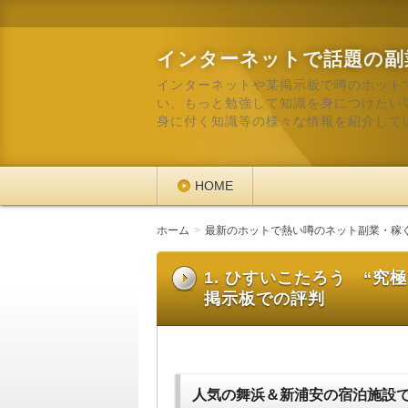
インターネットで話題の副
インターネットや某掲示板で噂のホット
い、もっと勉強して知識を身につけたい
身に付く知識等の様々な情報を紹介して
HOME
ホーム
最新のホットで熱い噂のネット副業・稼
1. ひすいこたろう “
掲示板での評判
人気の舞浜＆新浦安の宿泊施設