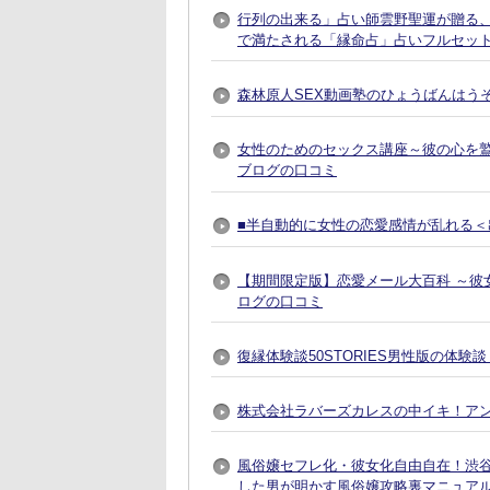
行列の出来る」占い師雲野聖運が贈る
で満たされる「縁命占」占いフルセット
森林原人SEX動画塾のひょうばんはう
女性のためのセックス講座～彼の心を
ブログの口コミ
■半自動的に女性の恋愛感情が乱れる＜出
【期間限定版】恋愛メール大百科 ～彼
ログの口コミ
復縁体験談50STORIES男性版の体験
株式会社ラバーズカレスの中イキ！ア
風俗嬢セフレ化・彼女化自由自在！渋谷で
した男が明かす風俗嬢攻略裏マニュア