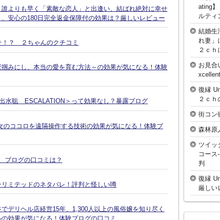
atin
、誰よりも早く「素敵な恋人」と出逢い、結ばれ絶対に幸せ
ルティ
、安心の180日完全返金保障付の効果は？厳しいレビュー
結婚生
れ妻」
そ！？ ２ちゃんのクチコミ
２ｃｈ
お見合
鷲掴みにし、本当の愛を育む方法～の効果が気になる！体験
xcell
復縁 U
２ｃｈ
水聡 ESCALATION＞って効果なし？暴露ブログ
街コン
女のココロを遠隔操作する技術の効果が気になる！体験ブ
森林原
ツイッ
コース
談 ブログの口コミは？
判
復縁 U
ンリミテッドのネタバレ！評判と怪しい噂
厳しい
デリヘル店経営15年、1,300人以上の風俗嬢を知り尽く
ルの効果が気になる！体験ブログの口コミ