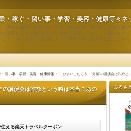
業・稼ぐ・習い事・学習・美容・健康等々ネ
で一番熱い話題の在宅で稼ぐ副業、趣味の事、習い事、お金を稼ぐ
等の最新ビジネス情報のあれこれや今話題の「あっ」と感じるネッ
います。きっと貴方のお役にたてる情報が発見出来ると思いますの
ぐ・習い事・学習・美容・健康情報
1. ひすいこたろう “究極”の講演会は詐欺
ふるさ
究極”の講演会は詐欺という噂は本当？あの
で使える楽天トラベルクーポン