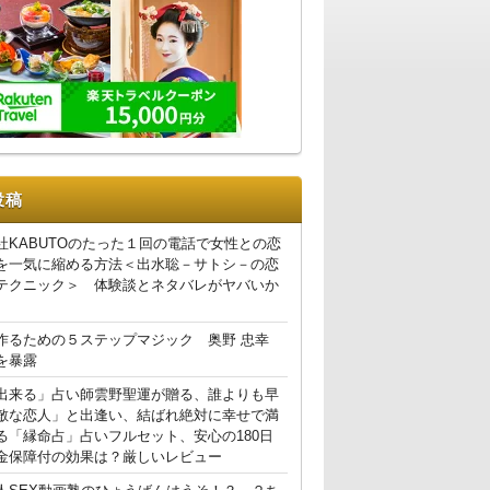
投稿
社KABUTOのたった１回の電話で女性との恋
を一気に縮める方法＜出水聡－サトシ－の恋
テクニック＞ 体験談とネタバレがヤバいか
作るための５ステップマジック 奥野 忠幸
を暴露
出来る」占い師雲野聖運が贈る、誰よりも早
敵な恋人」と出逢い、結ばれ絶対に幸せで満
る「縁命占」占いフルセット、安心の180日
金保障付の効果は？厳しいレビュー