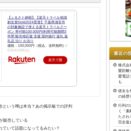
【ふるさと納税】【楽天トラベル地域
創生賞Gold2024受賞】千葉県浦安市
の対象施設で使える楽天トラベルクー
ポン 寄付額100,000円|利用可能期間3
年間 観光地応援 支援 国内旅行 返礼 返
礼品 泊り お泊り
価格：100,000円（税込、送料無料)
(2
026/4/16時点)
最近の
楽天で購
株式会
入
愛距離
愛電話
も
彼女を
の経歴
行列の
は詐欺という噂は本当？あの掲示板での評判
く「素
たされ
が販売している
完全返
が売れていて話題になってるみたい？