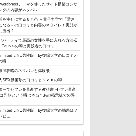
g】 wordpressテーマを使ったサイト構築コンサ
ングの内容がネタバレ
活を幸せにする６カ条 －量子力学で「愛さ
になる－の口コミと内容のネタバレ！実態が
に流出？
いパーティで最高の女性を手に入れる方法-E
ent Couple-の噂と実践者の口コミ
nlimited LINE男性版 by復縁大学の口コミと
の噂
徹底攻略のネタバレと体験談
人SEX動画塾の口コミと２ｃｈの噂
ターでセフレを量産する教科書 -セフレ量産
-は詐欺という噂は本当？あの掲示板での評
nlimited LINE男性版 by復縁大学の効果は？
レビュー