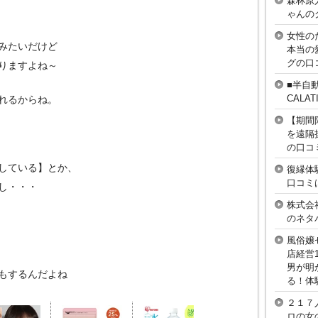
森林原
ゃんの
女性の
みたいだけど
本当の
グの口
りますよね～
■半自
CAL
れるからね。
【期間
を遠隔
の口コ
している】とか、
復縁体
口コミ
し・・・
株式会
のネタ
風俗嬢
店経営
男が明
もするんだよね
る！体
２１７
ロの女