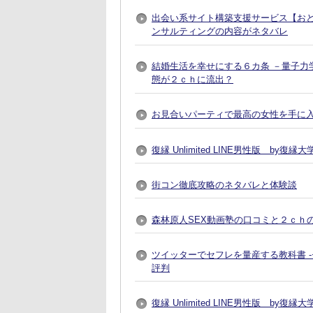
出会い系サイト構築支援サービス【おとなプレ
ンサルティングの内容がネタバレ
結婚生活を幸せにする６カ条 －量子力
態が２ｃｈに流出？
お見合いパーティで最高の女性を手に入れる方法
復縁 Unlimited LINE男性版 by
街コン徹底攻略のネタバレと体験談
森林原人SEX動画塾の口コミと２ｃｈ
ツイッターでセフレを量産する教科書 
評判
復縁 Unlimited LINE男性版 by