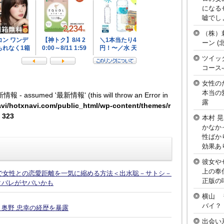
になる
嘘でし
（株）
ーン 
ツイッ
コース
女性の
本当の
新情報 - assumed '最新情報' (this will throw an Error in
露
vi/hotxnavi.com/public_html/wp-content/themes/r
e
323
本村 
かなか
性ばか
効果あ
彼女や
上の奉
話で女性との恋愛距離を一気に縮める方法＜出水聡－サトシ－
正版の
タバレがヤバいかも
横山 
バイ？
奥野 忠幸の経歴を暴露
出会い