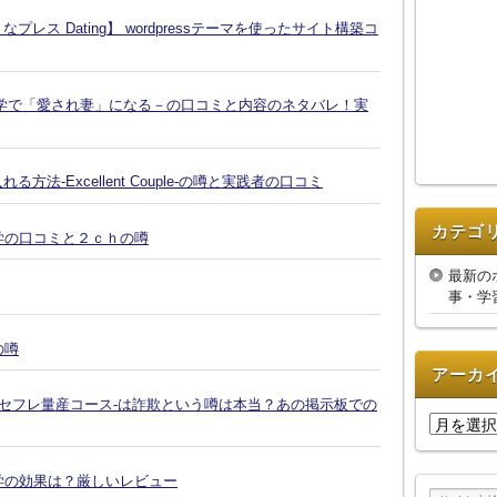
ス Dating】 wordpressテーマを使ったサイト構築コ
学で「愛され妻」になる－の口コミと内容のネタバレ！実
-Excellent Couple-の噂と実践者の口コミ
カテゴ
復縁大学の口コミと２ｃｈの噂
最新の
事・学
の噂
アーカ
-セフレ量産コース-は詐欺という噂は本当？あの掲示板での
ア
ー
カ
復縁大学の効果は？厳しいレビュー
イ