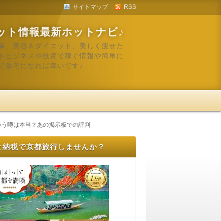
サイトマップ
RSS
ット情報最新ホットナビ♪
事、美容＆ダイエット、美しく痩せた
トビジネスや投資で稼ぐ情報や簡単に
で参考になれば幸いです♪
という噂は本当？あの掲示板での評判
と納税で京都旅行しませんか？