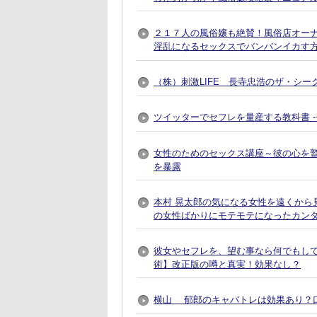
２１７人の風俗嬢も絶賛！風俗店オー
淫乱になるセックスでバンバンイカす
（株）刺激LIFE 長寺忠浩のザ・シー
ツイッターでセフレを量産する教科書 
女性のためのセックス講座～彼の心を
を暴露
本村 晃太郎の気になる女性を遠くから
の女性ばかりにモテモテになったカン
彼女やセフレを、望む事なら何でもし
術】改正版の噂と真実！効果なし？
横山 郁郎のキャバトレは効果あり？