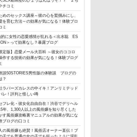
人SEX動画塾のひょうばんはうそ！？ ２ち
クチコミ
ためのセックス講座～彼の心を鷲掴みにし、
愛を育む方法～の効果が気になる！体験ブロ
コミ
動的に女性の恋愛感情が乱れる＜出水聡 ES
ATION＞って効果なし？暴露ブログ
限定版】恋愛メール大百科 ～彼女のココロ
操作する技術の効果が気になる！体験ブログ
ミ
験談50STORIES男性版の体験談 ブログの
は？
社ラバーズカレスの中イキ！アンリミテッド
バレ！評判と怪しい噂
セフレ化・彼女化自由自在！渋谷でデリヘル
15年、1,300人以上の風俗嬢を知り尽くした
かす風俗嬢攻略裏マニュアルの効果が気にな
験ブログの口コミ
人の風俗嬢も絶賛！風俗店オーナー直伝！プ
の子でも普通の女の子でも狂ったように淫乱