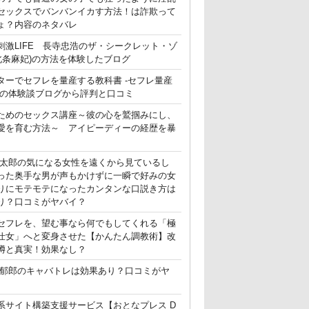
セックスでバンバンイカす方法！は詐欺って
ょ？内容のネタバレ
刺激LIFE 長寺忠浩のザ・シークレット・ゾ
(北条麻妃)の方法を体験したブログ
ターでセフレを量産する教科書 -セフレ量産
-の体験談ブログから評判と口コミ
ためのセックス講座～彼の心を鷲掴みにし、
愛を育む方法～ アイピーディーの経歴を暴
晃太郎の気になる女性を遠くから見ているし
った奥手な男が声もかけずに一瞬で好みの女
りにモテモテになったカンタンな口説き方は
り？口コミがヤバイ？
セフレを、望む事なら何でもしてくれる「極
仕女」へと変身させた【かんたん調教術】改
噂と真実！効果なし？
郁郎のキャバトレは効果あり？口コミがヤ
系サイト構築支援サービス【おとなプレス D