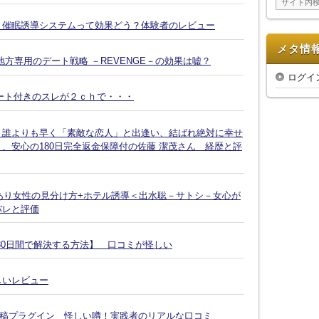
ブ
Ｘ催眠誘導システムって効果どう？体験者のレビュー
メタ情
方専用のデート戦略 －REVENGE－の効果は嘘？
ログイ
ート付きのスレが２ｃｈで・・・
、誰よりも早く「素敵な恋人」と出逢い、結ばれ絶対に幸せ
、安心の180日完全返金保障付の佐藤 潔茂さん 経歴と評
脈あり女性の見分け方+ホテル誘導＜出水聡－サトシ－女心が
バレと評価
30日間で解決する方法】 口コミが怪しい
しいレビュー
投稿プラグイン 怪しい噂！実践者のリアルな口コミ