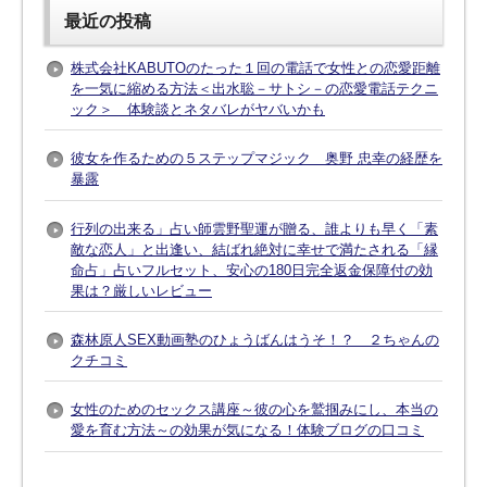
最近の投稿
株式会社KABUTOのたった１回の電話で女性との恋愛距離
を一気に縮める方法＜出水聡－サトシ－の恋愛電話テクニ
ック＞ 体験談とネタバレがヤバいかも
彼女を作るための５ステップマジック 奥野 忠幸の経歴を
暴露
行列の出来る」占い師雲野聖運が贈る、誰よりも早く「素
敵な恋人」と出逢い、結ばれ絶対に幸せで満たされる「縁
命占」占いフルセット、安心の180日完全返金保障付の効
果は？厳しいレビュー
森林原人SEX動画塾のひょうばんはうそ！？ ２ちゃんの
クチコミ
女性のためのセックス講座～彼の心を鷲掴みにし、本当の
愛を育む方法～の効果が気になる！体験ブログの口コミ