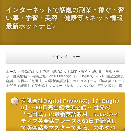
インターネットで話題の副業・稼ぐ・習
い事・学習・美容・健康等々ネット情報
最新ホットナビ♪
メインメニュー
ホーム
最新のホットで熱い噂のネット副業・稼ぐ・習い事・学習・美
容・健康情報
有限会社Digital Fusionの;【7+English】～60日完全記憶英
会話～ 世界の「七田式」の最新英語教材。600のネイティブ英会話フレーズ
を60日で記憶して英会話をマスターできる。のネタバレ！評判と怪しい噂
有限会社Digital Fusionの;【7+Englis
h】～60日完全記憶英会話～ 世界の
「七田式」の最新英語教材。600のネイ
ティブ英会話フレーズを60日で記憶し
て英会話をマスターできる。のネタバ