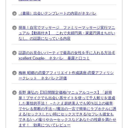
（書籍）出会いテンプレートの内容がネタバレ
簡単！自宅でマッサージ ファミリーマッサージ実行マニ
ュアル【動画付き】 これで夫婦円満・家庭円満まちがい
なし。の話題になっている内容
話題のお見合いパーティで最高の女性を手に入れる方法-E
xcellent Couple- ネタバレ 暴露と口コミ
梅林 昭郷の恋愛アフィリエイト作成講座-恋愛アフィリシ
ークレット ネタバレと評価
長野 康弘の【3日間限定価格/マニュアルコース】「超簡
単！ブサイクでも出会い系サイトを使って千人斬りを達成
した裏技的手法！ ～たとえ超絶美人でも90％以上の確率
でヤレる禁断の手法～/魔法の一言で簡単にラブホテルに誘
える/セックスしたい時にセックスできる/セフレも彼女も
できる/ハメ撮りやカーセックスなどあなたの性癖を満たせ
ます！ 効果についてレビュー