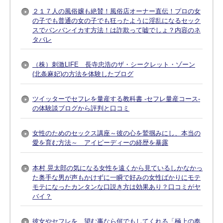
２１７人の風俗嬢も絶賛！風俗店オーナー直伝！プロの女
の子でも普通の女の子でも狂ったように淫乱になるセック
スでバンバンイカす方法！は詐欺って嘘でしょ？内容のネ
タバレ
（株）刺激LIFE 長寺忠浩のザ・シークレット・ゾーン
(北条麻妃)の方法を体験したブログ
ツイッターでセフレを量産する教科書 -セフレ量産コース-
の体験談ブログから評判と口コミ
女性のためのセックス講座～彼の心を鷲掴みにし、本当の
愛を育む方法～ アイピーディーの経歴を暴露
本村 晃太郎の気になる女性を遠くから見ているしかなかっ
た奥手な男が声もかけずに一瞬で好みの女性ばかりにモテ
モテになったカンタンな口説き方は効果あり？口コミがヤ
バイ？
彼女やセフレを、望む事なら何でもしてくれる「極上の奉