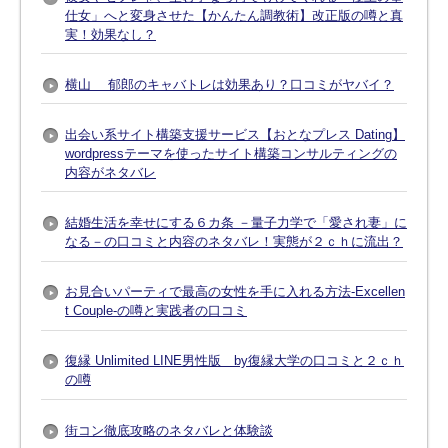
仕女」へと変身させた【かんたん調教術】改正版の噂と真
実！効果なし？
横山 郁郎のキャバトレは効果あり？口コミがヤバイ？
出会い系サイト構築支援サービス【おとなプレス Dating】
wordpressテーマを使ったサイト構築コンサルティングの
内容がネタバレ
結婚生活を幸せにする６カ条 －量子力学で「愛され妻」に
なる－の口コミと内容のネタバレ！実態が２ｃｈに流出？
お見合いパーティで最高の女性を手に入れる方法-Excellen
t Couple-の噂と実践者の口コミ
復縁 Unlimited LINE男性版 by復縁大学の口コミと２ｃｈ
の噂
街コン徹底攻略のネタバレと体験談