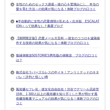
女性のためのセックス講座～彼の心を鷲掴みにし、本当の
愛を育む方法～の効果が気になる！体験ブログの口コミ
■半自動的に女性の恋愛感情が乱れる＜出水聡 ESCALAT
ION＞って効果なし？暴露ブログ
【期間限定版】恋愛メール大百科 ～彼女のココロを遠隔操
作する技術の効果が気になる！体験ブログの口コミ
復縁体験談50STORIES男性版の体験談 ブログの口コミ
は？
株式会社ラバーズカレスの中イキ！アンリミテッドのネタ
バレ！評判と怪しい噂
風俗嬢セフレ化・彼女化自由自在！渋谷でデリヘル店経営
15年、1,300人以上の風俗嬢を知り尽くした男が明かす風
俗嬢攻略裏マニュアルの効果が気になる！体験ブログの口
コミ