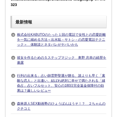
323
最新情報
株式会社KABUTOのたった１回の電話で女性との恋愛距離
を一気に縮める方法＜出水聡－サトシ－の恋愛電話テクニ
ック＞ 体験談とネタバレがヤバいかも
彼女を作るための５ステップマジック 奥野 忠幸の経歴を
暴露
行列の出来る」占い師雲野聖運が贈る、誰よりも早く「素
敵な恋人」と出逢い、結ばれ絶対に幸せで満たされる「縁
命占」占いフルセット、安心の180日完全返金保障付の効
果は？厳しいレビュー
森林原人SEX動画塾のひょうばんはうそ！？ ２ちゃんの
クチコミ