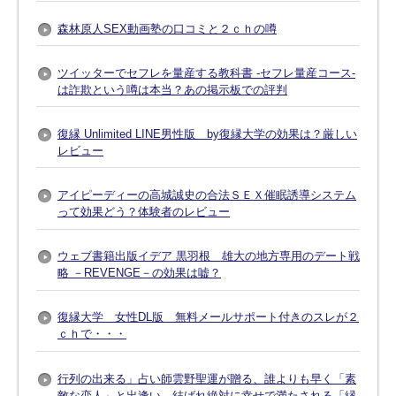
森林原人SEX動画塾の口コミと２ｃｈの噂
ツイッターでセフレを量産する教科書 -セフレ量産コース-
は詐欺という噂は本当？あの掲示板での評判
復縁 Unlimited LINE男性版 by復縁大学の効果は？厳しい
レビュー
アイピーディーの高城誠史の合法ＳＥＸ催眠誘導システム
って効果どう？体験者のレビュー
ウェブ書籍出版イデア 黒羽根 雄大の地方専用のデート戦
略 －REVENGE－の効果は嘘？
復縁大学 女性DL版 無料メールサポート付きのスレが２
ｃｈで・・・
行列の出来る」占い師雲野聖運が贈る、誰よりも早く「素
敵な恋人」と出逢い、結ばれ絶対に幸せで満たされる「縁