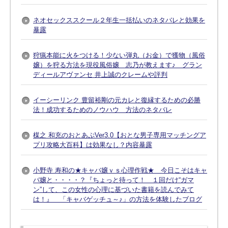
ネオセックススクール２年生一括払いのネタバレと効果を
暴露
狩猟本能に火をつける！少ない弾丸（お金）で獲物（風俗
嬢）を狩る方法を現役風俗嬢 志乃が教えます♪ グラン
ディールアヴァンセ 井上誠のクレームや評判
イーシーリンク 豊留裕剛の元カレと復縁するための必勝
法！成功するためのノウハウ 方法のネタバレ
楳之 和充のおとあぷVer3.0【おとな男子専用マッチングア
プリ攻略大百科】は効果なし？内容暴露
小野寺 寿和の★キャバ嬢ｖｓ心理作戦★ 今日こそはキャ
バ嬢と・・・・？『ちょっと待って！ １回だけ“ガマ
ン”して、この女性の心理に基づいた書籍を読んでみて
は！』 「キャバゲッチュ～♪」の方法を体験したブログ