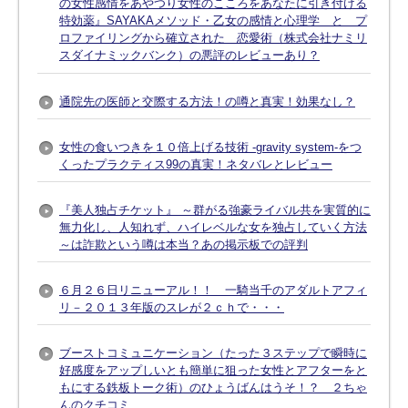
の女性感情をあやつり女性のこころをあなたに引き付ける
特効薬』SAYAKAメソッド・乙女の感情と心理学 と プ
ロファイリングから確立された 恋愛術（株式会社ナミリ
スダイナミックバンク）の悪評のレビューあり？
通院先の医師と交際する方法！の噂と真実！効果なし？
女性の食いつきを１０倍上げる技術 -gravity system-をつ
くったプラクティス99の真実！ネタバレとレビュー
『美人独占チケット』 ～群がる強豪ライバル共を実質的に
無力化し、人知れず、ハイレベルな女を独占していく方法
～は詐欺という噂は本当？あの掲示板での評判
６月２６日リニューアル！！ 一騎当千のアダルトアフィ
リ－２０１３年版のスレが２ｃｈで・・・
ブーストコミュニケーション（たった３ステップで瞬時に
好感度をアップしいとも簡単に狙った女性とアフターをと
もにする鉄板トーク術）のひょうばんはうそ！？ ２ちゃ
んのクチコミ