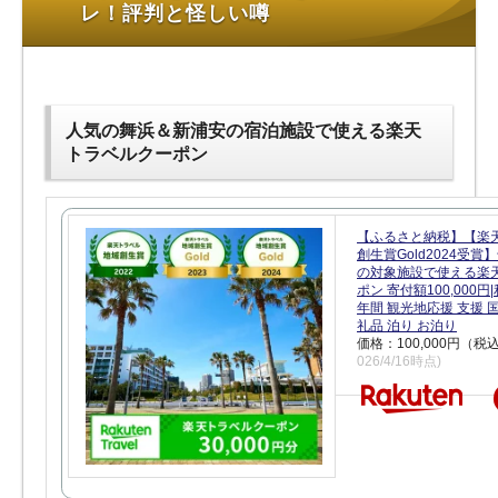
レ！評判と怪しい噂
人気の舞浜＆新浦安の宿泊施設で使える楽天
トラベルクーポン
【ふるさと納税】【楽
創生賞Gold2024受
の対象施設で使える楽
ポン 寄付額100,000
年間 観光地応援 支援 
礼品 泊り お泊り
価格：100,000円（税
026/4/16時点)