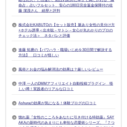
命占」占いフルセット、安心の180日完全返金保障付の佐
藤 潔茂さん 経歴と評判
株式会社KABUTOの【セット販売】脈あり女性の見分け方
+ホテル誘導＜出水聡－サトシ－女心が丸わかりのプロの
チェック法＞ ネタバレと評価
進藤 拓磨の【パワハラ・職場いじめを30日間で解決する
方法】 口コミが怪しい
風俗とお金の悩み解消法の効果は？厳しいレビュー
中澤 一人のDMMアフィリエイト自動投稿プラグイン 怪
しい噂！実践者のリアルな口コミ
Ashuraの効果が気になる！体験ブログの口コミ
惚れ薬『女性のこころをあなたに引き付ける特効薬』SAY
AKAの新時代のあまりにも卑怯な恋愛術シリーズ、『７つ