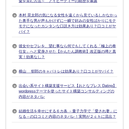
愛を育む方法～ アイピーディーの経歴を暴露
本村 晃太郎の気になる女性を遠くから見ているしかなかっ
た奥手な男が声もかけずに一瞬で好みの女性ばかりにモテ
モテになったカンタンな口説き方は効果あり？口コミがヤ
バイ？
彼女やセフレを、望む事なら何でもしてくれる「極上の奉
仕女」へと変身させた【かんたん調教術】改正版の噂と真
実！効果なし？
横山 郁郎のキャバトレは効果あり？口コミがヤバイ？
出会い系サイト構築支援サービス【おとなプレス Dating】
wordpressテーマを使ったサイト構築コンサルティングの
内容がネタバレ
結婚生活を幸せにする６カ条 －量子力学で「愛され妻」に
なる－の口コミと内容のネタバレ！実態が２ｃｈに流出？