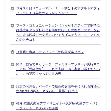
６月２６日リニューアル！！ 一騎当千のアダルトアフィ
リ－２０１３年版のスレが２ｃｈで・・・
ブーストコミュニケーション（たった３ステップで瞬時に
好感度をアップしいとも簡単に狙った女性とアフターをと
もにする鉄板トーク術）のひょうばんはうそ！？ ２ちゃ
んのクチコミ
（書籍）出会いテンプレートの内容がネタバレ
簡単！自宅でマッサージ ファミリーマッサージ実行マニ
ュアル【動画付き】 これで夫婦円満・家庭円満まちがい
なし。の話題になっている内容
話題のお見合いパーティで最高の女性を手に入れる方法-E
xcellent Couple- ネタバレ 暴露と口コミ
梅林 昭郷の恋愛アフィリエイト作成講座-恋愛アフィリシ
ークレット ネタバレと評価