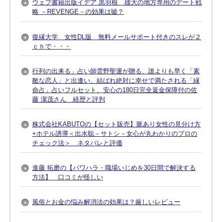
ウェブ書籍出版イデア 黒羽根 雄大の地方専用のデート戦
略 －REVENGE－の効果は嘘？
復縁大学 女性DL版 無料メールサポート付きのスレが２
ｃｈで・・・
行列の出来る」占い師雲野聖運が贈る、誰よりも早く「素
敵な恋人」と出逢い、結ばれ絶対に幸せで満たされる「縁
命占」占いフルセット、安心の180日完全返金保障付の佐
藤 潔茂さん 経歴と評判
株式会社KABUTOの【セット販売】脈あり女性の見分け方
+ホテル誘導＜出水聡－サトシ－女心が丸わかりのプロの
チェック法＞ ネタバレと評価
進藤 拓磨の【パワハラ・職場いじめを30日間で解決する
方法】 口コミが怪しい
風俗とお金の悩み解消法の効果は？厳しいレビュー