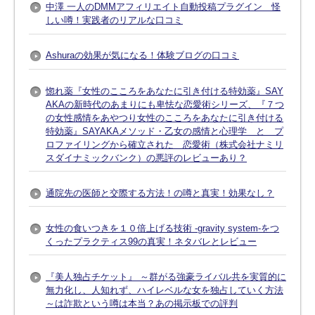
中澤 一人のDMMアフィリエイト自動投稿プラグイン 怪
しい噂！実践者のリアルな口コミ
Ashuraの効果が気になる！体験ブログの口コミ
惚れ薬『女性のこころをあなたに引き付ける特効薬』SAY
AKAの新時代のあまりにも卑怯な恋愛術シリーズ、『７つ
の女性感情をあやつり女性のこころをあなたに引き付ける
特効薬』SAYAKAメソッド・乙女の感情と心理学 と プ
ロファイリングから確立された 恋愛術（株式会社ナミリ
スダイナミックバンク）の悪評のレビューあり？
通院先の医師と交際する方法！の噂と真実！効果なし？
女性の食いつきを１０倍上げる技術 -gravity system-をつ
くったプラクティス99の真実！ネタバレとレビュー
『美人独占チケット』 ～群がる強豪ライバル共を実質的に
無力化し、人知れず、ハイレベルな女を独占していく方法
～は詐欺という噂は本当？あの掲示板での評判