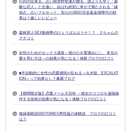
行列の出来る」占い師雲野聖運が贈る、誰よりも早く「素
敵な恋人」と出逢い、結ばれ絶対に幸せで満たされる「縁
命占」占いフルセット、安心の180日完全返金保障付の効
果は？厳しいレビュー
森林原人SEX動画塾のひょうばんはうそ！？ ２ちゃんの
クチコミ
女性のためのセックス講座～彼の心を鷲掴みにし、本当の
愛を育む方法～の効果が気になる！体験ブログの口コミ
■半自動的に女性の恋愛感情が乱れる＜出水聡 ESCALAT
ION＞って効果なし？暴露ブログ
【期間限定版】恋愛メール大百科 ～彼女のココロを遠隔操
作する技術の効果が気になる！体験ブログの口コミ
復縁体験談50STORIES男性版の体験談 ブログの口コミ
は？