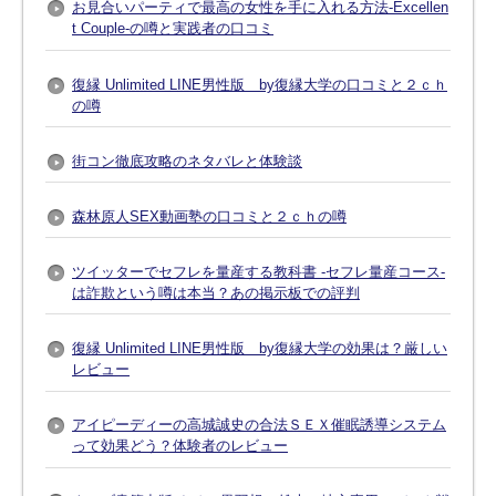
お見合いパーティで最高の女性を手に入れる方法-Excellen
t Couple-の噂と実践者の口コミ
復縁 Unlimited LINE男性版 by復縁大学の口コミと２ｃｈ
の噂
街コン徹底攻略のネタバレと体験談
森林原人SEX動画塾の口コミと２ｃｈの噂
ツイッターでセフレを量産する教科書 -セフレ量産コース-
は詐欺という噂は本当？あの掲示板での評判
復縁 Unlimited LINE男性版 by復縁大学の効果は？厳しい
レビュー
アイピーディーの高城誠史の合法ＳＥＸ催眠誘導システム
って効果どう？体験者のレビュー