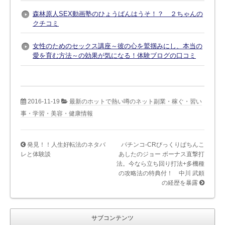
森林原人SEX動画塾のひょうばんはうそ！？ ２ちゃんの
クチコミ
女性のためのセックス講座～彼の心を鷲掴みにし、本当の
愛を育む方法～の効果が気になる！体験ブログの口コミ
2016-11-19
最新のホットで熱い噂のネット副業・稼ぐ・習い
事・学習・美容・健康情報
発見！！人生好転法のネタバ
パチンコ-CRびっくりぱちんこ
レと体験談
あしたのジョー ボーナス直撃打
法。今なら立ち回り打法+多機種
の攻略法の特典付！ 中川 武頼
の経歴を暴露
サブコンテンツ