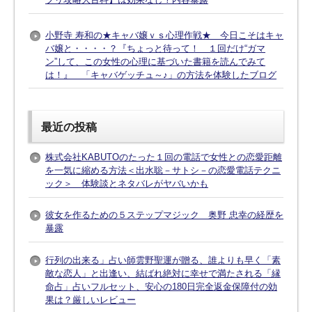
小野寺 寿和の★キャバ嬢ｖｓ心理作戦★ 今日こそはキャ
バ嬢と・・・・？『ちょっと待って！ １回だけ“ガマ
ン”して、この女性の心理に基づいた書籍を読んでみて
は！』 「キャバゲッチュ～♪」の方法を体験したブログ
最近の投稿
株式会社KABUTOのたった１回の電話で女性との恋愛距離
を一気に縮める方法＜出水聡－サトシ－の恋愛電話テクニ
ック＞ 体験談とネタバレがヤバいかも
彼女を作るための５ステップマジック 奥野 忠幸の経歴を
暴露
行列の出来る」占い師雲野聖運が贈る、誰よりも早く「素
敵な恋人」と出逢い、結ばれ絶対に幸せで満たされる「縁
命占」占いフルセット、安心の180日完全返金保障付の効
果は？厳しいレビュー