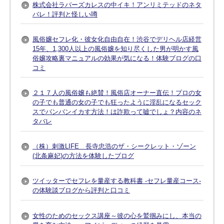
株式会社ラバーズカレスの中イキ！アンリミテッドのネタ
バレ！評判と怪しい噂
風俗嬢セフレ化・彼女化自由自在！渋谷でデリヘル店経営
15年、1,300人以上の風俗嬢を知り尽くした男が明かす風
俗嬢攻略裏マニュアルの効果が気になる！体験ブログの口
コミ
２１７人の風俗嬢も絶賛！風俗店オーナー直伝！プロの女
の子でも普通の女の子でも狂ったように淫乱になるセック
スでバンバンイカす方法！は詐欺って嘘でしょ？内容のネ
タバレ
（株）刺激LIFE 長寺忠浩のザ・シークレット・ゾーン
(北条麻妃)の方法を体験したブログ
ツイッターでセフレを量産する教科書 -セフレ量産コース-
の体験談ブログから評判と口コミ
女性のためのセックス講座～彼の心を鷲掴みにし、本当の