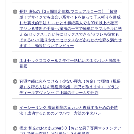
長野 康弘の【3日間限定価格/マニュアルコース】「超簡
単！ブサイクでも出会い系サイトを使って千人斬りを達成
した裏技的手法！ ～たとえ超絶美人でも90％以上の確率
でヤレる禁断の手法～/魔法の一言で簡単にラブホテルに誘
える/セックスしたい時にセックスできる/セフレも彼女も
できる/ハメ撮りやカーセックスなどあなたの性癖を満たせ
ます！ 効果についてレビュー
ネオセックススクール２年生一括払いのネタバレと効果を
暴露
狩猟本能に火をつける！少ない弾丸（お金）で獲物（風俗
嬢）を狩る方法を現役風俗嬢 志乃が教えます♪ グラン
ディールアヴァンセ 井上誠のクレームや評判
イーシーリンク 豊留裕剛の元カレと復縁するための必勝
法！成功するためのノウハウ 方法のネタバレ
楳之 和充のおとあぷVer3.0【おとな男子専用マッチングア
プリ攻略大百科】は効果なし？内容暴露