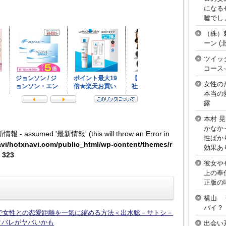
になる
嘘でし
（株）
ーン 
ツイッ
コース
女性の
本当の
露
本村 
かなか
新情報 - assumed '最新情報' (this will throw an Error in
性ばか
vi/hotxnavi.com/public_html/wp-content/themes/r
効果あ
e
323
彼女や
上の奉
正版の
横山 
バイ？
話で女性との恋愛距離を一気に縮める方法＜出水聡－サトシ－
タバレがヤバいかも
出会い