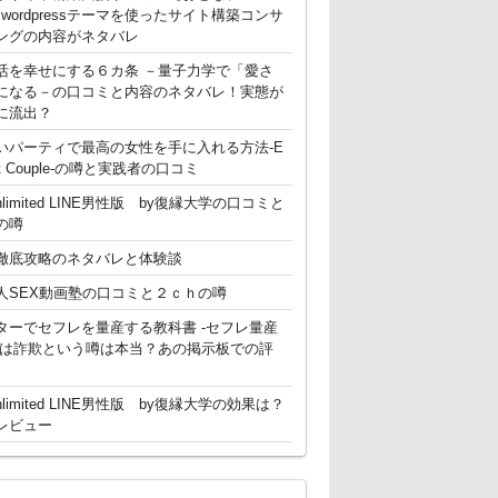
g】 wordpressテーマを使ったサイト構築コンサ
ングの内容がネタバレ
活を幸せにする６カ条 －量子力学で「愛さ
になる－の口コミと内容のネタバレ！実態が
に流出？
いパーティで最高の女性を手に入れる方法-E
ent Couple-の噂と実践者の口コミ
nlimited LINE男性版 by復縁大学の口コミと
の噂
徹底攻略のネタバレと体験談
人SEX動画塾の口コミと２ｃｈの噂
ターでセフレを量産する教科書 -セフレ量産
-は詐欺という噂は本当？あの掲示板での評
nlimited LINE男性版 by復縁大学の効果は？
レビュー