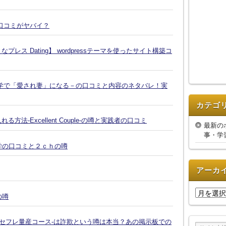
口コミがヤバイ？
ス Dating】 wordpressテーマを使ったサイト構築コ
学で「愛され妻」になる－の口コミと内容のネタバレ！実
カテゴ
-Excellent Couple-の噂と実践者の口コミ
最新の
事・学
復縁大学の口コミと２ｃｈの噂
アーカ
ア
の噂
ー
カ
-セフレ量産コース-は詐欺という噂は本当？あの掲示板での
イ