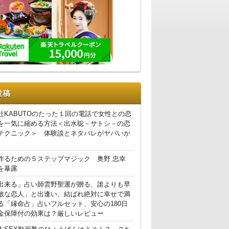
投稿
社KABUTOのたった１回の電話で女性との恋
を一気に縮める方法＜出水聡－サトシ－の恋
テクニック＞ 体験談とネタバレがヤバいか
作るための５ステップマジック 奥野 忠幸
を暴露
出来る」占い師雲野聖運が贈る、誰よりも早
敵な恋人」と出逢い、結ばれ絶対に幸せで満
る「縁命占」占いフルセット、安心の180日
金保障付の効果は？厳しいレビュー