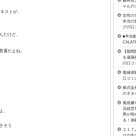
森林原
ゃんの
テキストが、
女性の
本当の
グの口
んだけど、
■半自
CAL
普通だよね。
【期間
を遠隔
の口コ
復縁体
口コミ
株式会
のネタ
風俗嬢
店経営
よ。
男が明
る！体
さそう
２１７
ロの女