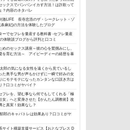
セックスでバンバンイカす方法！は詐欺って
ょ？内容のネタバレ
刺激LIFE 長寺忠浩のザ・シークレット・ゾ
(北条麻妃)の方法を体験したブログ
ターでセフレを量産する教科書 -セフレ量産
-の体験談ブログから評判と口コミ
ためのセックス講座～彼の心を鷲掴みにし、
愛を育む方法～ アイピーディーの経歴を暴
晃太郎の気になる女性を遠くから見ているし
った奥手な男が声もかけずに一瞬で好みの女
りにモテモテになったカンタンな口説き方は
り？口コミがヤバイ？
セフレを、望む事なら何でもしてくれる「極
仕女」へと変身させた【かんたん調教術】改
噂と真実！効果なし？
郁郎のキャバトレは効果あり？口コミがヤ
系サイト構築支援サービス【おとなプレス D