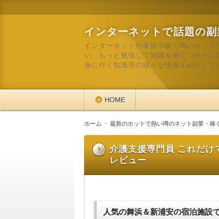
インターネットで話題の副
インターネットや某掲示板で噂のホット
い、もっと勉強して知識を身につけたい
身に付く知識等の様々な情報を紹介して
HOME
ホーム
最新のホットで熱い噂のネット副業・稼
介護支援専門員 これだけ
レビュー
人気の舞浜＆新浦安の宿泊施設