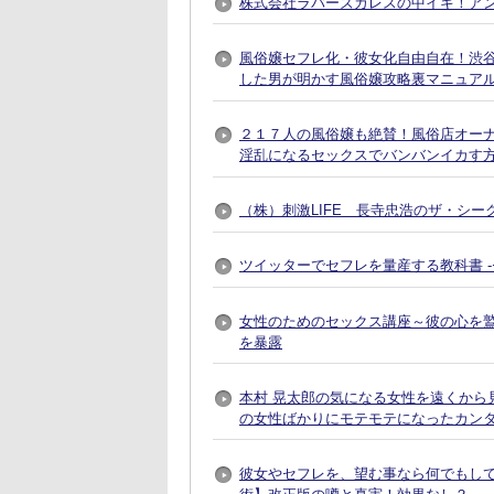
株式会社ラバーズカレスの中イキ！ア
風俗嬢セフレ化・彼女化自由自在！渋谷で
した男が明かす風俗嬢攻略裏マニュア
２１７人の風俗嬢も絶賛！風俗店オー
淫乱になるセックスでバンバンイカす
（株）刺激LIFE 長寺忠浩のザ・シー
ツイッターでセフレを量産する教科書 
女性のためのセックス講座～彼の心を
を暴露
本村 晃太郎の気になる女性を遠くから
の女性ばかりにモテモテになったカン
彼女やセフレを、望む事なら何でもし