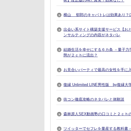
術】改正版の噂と真実！効果なし？
横山 郁郎のキャバトレは効果あり？
出会い系サイト構築支援サービス【おとなプレ
ンサルティングの内容がネタバレ
結婚生活を幸せにする６カ条 －量子力
態が２ｃｈに流出？
お見合いパーティで最高の女性を手に入れる方法
復縁 Unlimited LINE男性版 by
街コン徹底攻略のネタバレと体験談
森林原人SEX動画塾の口コミと２ｃｈ
ツイッターでセフレを量産する教科書 