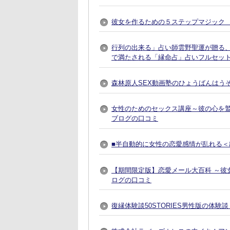
彼女を作るための５ステップマジック 
行列の出来る」占い師雲野聖運が贈る
で満たされる「縁命占」占いフルセット
森林原人SEX動画塾のひょうばんはう
女性のためのセックス講座～彼の心を
ブログの口コミ
■半自動的に女性の恋愛感情が乱れる＜出
【期間限定版】恋愛メール大百科 ～彼
ログの口コミ
復縁体験談50STORIES男性版の体験