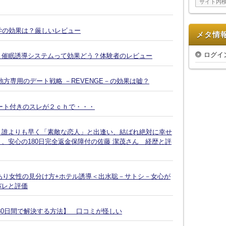
ブ
復縁大学の効果は？厳しいレビュー
メタ情
ログイ
Ｘ催眠誘導システムって効果どう？体験者のレビュー
方専用のデート戦略 －REVENGE－の効果は嘘？
ート付きのスレが２ｃｈで・・・
、誰よりも早く「素敵な恋人」と出逢い、結ばれ絶対に幸せ
、安心の180日完全返金保障付の佐藤 潔茂さん 経歴と評
脈あり女性の見分け方+ホテル誘導＜出水聡－サトシ－女心が
バレと評価
30日間で解決する方法】 口コミが怪しい