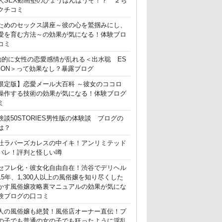
人SEX動画塾のひょうばんはうそ！？ ２ち
クチコミ
ためのセックス講座～彼の心を鷲掴みにし、
愛を育む方法～の効果が気になる！体験ブロ
コミ
動的に女性の恋愛感情が乱れる＜出水聡 ES
ATION＞って効果なし？暴露ブログ
限定版】恋愛メール大百科 ～彼女のココロ
操作する技術の効果が気になる！体験ブログ
ミ
験談50STORIES男性版の体験談 ブログの
は？
社ラバーズカレスの中イキ！アンリミテッド
バレ！評判と怪しい噂
セフレ化・彼女化自由自在！渋谷でデリヘル
15年、1,300人以上の風俗嬢を知り尽くした
かす風俗嬢攻略裏マニュアルの効果が気にな
験ブログの口コミ
人の風俗嬢も絶賛！風俗店オーナー直伝！プ
の子でも普通の女の子でも狂ったように淫乱