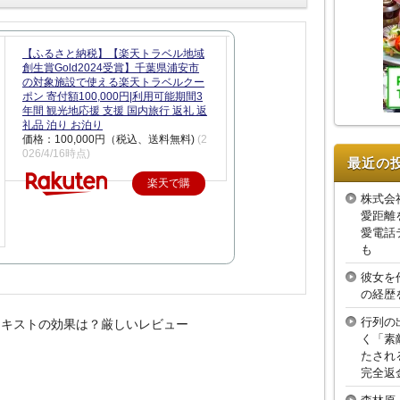
【ふるさと納税】【楽天トラベル地域
創生賞Gold2024受賞】千葉県浦安市
の対象施設で使える楽天トラベルクー
ポン 寄付額100,000円|利用可能期間3
年間 観光地応援 支援 国内旅行 返礼 返
礼品 泊り お泊り
価格：100,000円（税込、送料無料)
(2
026/4/16時点)
最近の
楽天で購
株式会
入
愛距離
愛電話
も
彼女を
の経歴
行列の
テキストの効果は？厳しいレビュー
く「素
たされ
完全返