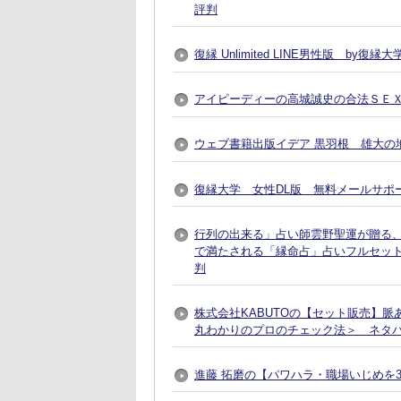
評判
復縁 Unlimited LINE男性版 by
アイピーディーの高城誠史の合法ＳＥ
ウェブ書籍出版イデア 黒羽根 雄大の地
復縁大学 女性DL版 無料メールサポ
行列の出来る」占い師雲野聖運が贈る
で満たされる「縁命占」占いフルセット
判
株式会社KABUTOの【セット販売】
丸わかりのプロのチェック法＞ ネタ
進藤 拓磨の【パワハラ・職場いじめを