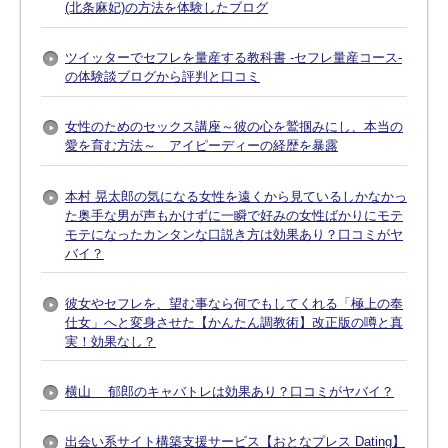
(北条麻妃)の方法を体験したブログ
ツイッターでセフレを量産する教科書 -セフレ量産コース-
の体験談ブログから評判と口コミ
女性のためのセックス講座～彼の心を鷲掴みにし、本当の
愛を育む方法～ アイピーディーの経歴を暴露
本村 晃太郎の気になる女性を遠くから見ているしかなかっ
た奥手な男が声もかけずに一瞬で好みの女性ばかりにモテ
モテになったカンタンな口説き方は効果あり？口コミがヤ
バイ？
彼女やセフレを、望む事なら何でもしてくれる「極上の奉
仕女」へと変身させた【かんたん調教術】改正版の噂と真
実！効果なし？
横山 郁郎のキャバトレは効果あり？口コミがヤバイ？
出会い系サイト構築支援サービス【おとなプレス Dating】