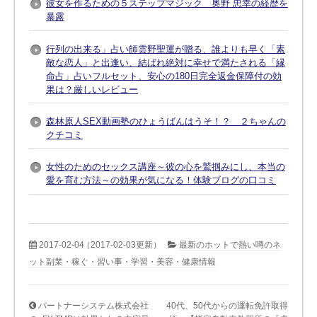
彼女を作るための５ステップマジック 奥野 忠幸の経歴を
暴露
行列の出来る」占い師雲野聖運が贈る、誰よりも早く「素
敵な恋人」と出逢い、結ばれ絶対に幸せで満たされる「縁
命占」占いフルセット、安心の180日完全返金保障付の効
果は？厳しいレビュー
森林原人SEX動画塾のひょうばんはうそ！？ ２ちゃんの
クチコミ
女性のためのセックス講座～彼の心を鷲掴みにし、本当の
愛を育む方法～の効果が気になる！体験ブログの口コミ
2017-02-04
（2017-02-03更新）
最新のホットで熱い噂のネ
ット副業・稼ぐ・習い事・学習・美容・健康情報
パートナーシステム株式会社
40代、50代からの運転免許取得