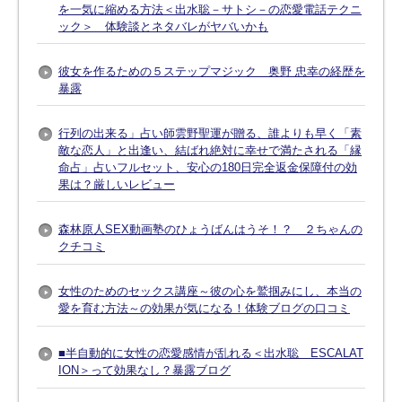
を一気に縮める方法＜出水聡－サトシ－の恋愛電話テクニ
ック＞ 体験談とネタバレがヤバいかも
彼女を作るための５ステップマジック 奥野 忠幸の経歴を
暴露
行列の出来る」占い師雲野聖運が贈る、誰よりも早く「素
敵な恋人」と出逢い、結ばれ絶対に幸せで満たされる「縁
命占」占いフルセット、安心の180日完全返金保障付の効
果は？厳しいレビュー
森林原人SEX動画塾のひょうばんはうそ！？ ２ちゃんの
クチコミ
女性のためのセックス講座～彼の心を鷲掴みにし、本当の
愛を育む方法～の効果が気になる！体験ブログの口コミ
■半自動的に女性の恋愛感情が乱れる＜出水聡 ESCALAT
ION＞って効果なし？暴露ブログ