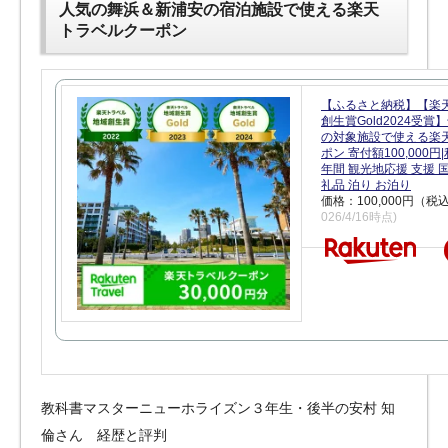
人気の舞浜＆新浦安の宿泊施設で使える楽天
トラベルクーポン
【ふるさと納税】【楽
創生賞Gold2024受
の対象施設で使える楽
ポン 寄付額100,000
年間 観光地応援 支援 
礼品 泊り お泊り
価格：100,000円（税
026/4/16時点)
教科書マスターニューホライズン３年生・後半の安村 知
倫さん 経歴と評判