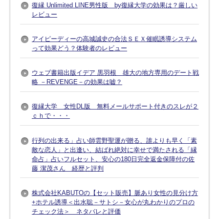
復縁 Unlimited LINE男性版 by復縁大学の効果は？厳しい
レビュー
アイピーディーの高城誠史の合法ＳＥＸ催眠誘導システム
って効果どう？体験者のレビュー
ウェブ書籍出版イデア 黒羽根 雄大の地方専用のデート戦
略 －REVENGE－の効果は嘘？
復縁大学 女性DL版 無料メールサポート付きのスレが２
ｃｈで・・・
行列の出来る」占い師雲野聖運が贈る、誰よりも早く「素
敵な恋人」と出逢い、結ばれ絶対に幸せで満たされる「縁
命占」占いフルセット、安心の180日完全返金保障付の佐
藤 潔茂さん 経歴と評判
株式会社KABUTOの【セット販売】脈あり女性の見分け方
+ホテル誘導＜出水聡－サトシ－女心が丸わかりのプロの
チェック法＞ ネタバレと評価