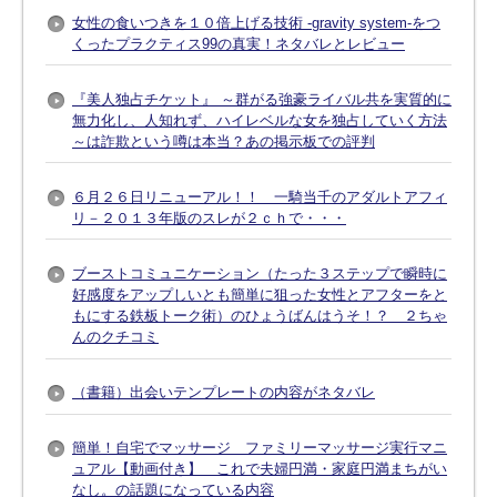
女性の食いつきを１０倍上げる技術 -gravity system-をつ
くったプラクティス99の真実！ネタバレとレビュー
『美人独占チケット』 ～群がる強豪ライバル共を実質的に
無力化し、人知れず、ハイレベルな女を独占していく方法
～は詐欺という噂は本当？あの掲示板での評判
６月２６日リニューアル！！ 一騎当千のアダルトアフィ
リ－２０１３年版のスレが２ｃｈで・・・
ブーストコミュニケーション（たった３ステップで瞬時に
好感度をアップしいとも簡単に狙った女性とアフターをと
もにする鉄板トーク術）のひょうばんはうそ！？ ２ちゃ
んのクチコミ
（書籍）出会いテンプレートの内容がネタバレ
簡単！自宅でマッサージ ファミリーマッサージ実行マニ
ュアル【動画付き】 これで夫婦円満・家庭円満まちがい
なし。の話題になっている内容