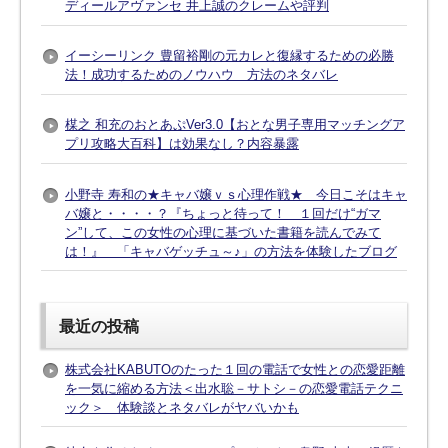
ディールアヴァンセ 井上誠のクレームや評判
イーシーリンク 豊留裕剛の元カレと復縁するための必勝
法！成功するためのノウハウ 方法のネタバレ
楳之 和充のおとあぷVer3.0【おとな男子専用マッチングア
プリ攻略大百科】は効果なし？内容暴露
小野寺 寿和の★キャバ嬢ｖｓ心理作戦★ 今日こそはキャ
バ嬢と・・・・？『ちょっと待って！ １回だけ“ガマ
ン”して、この女性の心理に基づいた書籍を読んでみて
は！』 「キャバゲッチュ～♪」の方法を体験したブログ
最近の投稿
株式会社KABUTOのたった１回の電話で女性との恋愛距離
を一気に縮める方法＜出水聡－サトシ－の恋愛電話テクニ
ック＞ 体験談とネタバレがヤバいかも