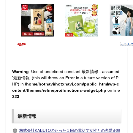
Warning
: Use of undefined constant 最新情報 - assumed
'最新情報' (this will throw an Error in a future version of P
HP) in
/home/hotnavi/hotxnavi.com/public_html/wp-c
ontent/themes/refinepro/functions-widget.php
on line
323
最新情報
株式会社KABUTOのたった１回の電話で女性との恋愛距離