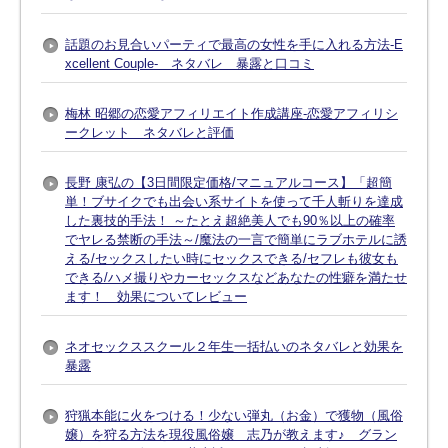
話題のお見合いパーティで最高の女性を手に入れる方法-E
xcellent Couple- ネタバレ 暴露と口コミ
梅林 昭郷の恋愛アフィリエイト作成講座-恋愛アフィリシ
ークレット ネタバレと評価
長野 康弘の【3日間限定価格/マニュアルコース】「超簡
単！ブサイクでも出会い系サイトを使って千人斬りを達成
した裏技的手法！ ～たとえ超絶美人でも90％以上の確率
でヤレる禁断の手法～/魔法の一言で簡単にラブホテルに誘
える/セックスしたい時にセックスできる/セフレも彼女も
できる/ハメ撮りやカーセックスなどあなたの性癖を満たせ
ます！ 効果についてレビュー
ネオセックススクール２年生一括払いのネタバレと効果を
暴露
狩猟本能に火をつける！少ない弾丸（お金）で獲物（風俗
嬢）を狩る方法を現役風俗嬢 志乃が教えます♪ グラン