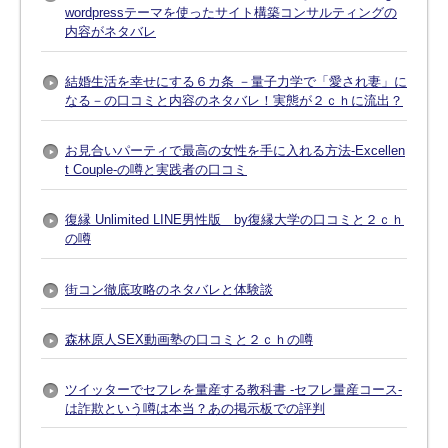
wordpressテーマを使ったサイト構築コンサルティングの
内容がネタバレ
結婚生活を幸せにする６カ条 －量子力学で「愛され妻」に
なる－の口コミと内容のネタバレ！実態が２ｃｈに流出？
お見合いパーティで最高の女性を手に入れる方法-Excellen
t Couple-の噂と実践者の口コミ
復縁 Unlimited LINE男性版 by復縁大学の口コミと２ｃｈ
の噂
街コン徹底攻略のネタバレと体験談
森林原人SEX動画塾の口コミと２ｃｈの噂
ツイッターでセフレを量産する教科書 -セフレ量産コース-
は詐欺という噂は本当？あの掲示板での評判