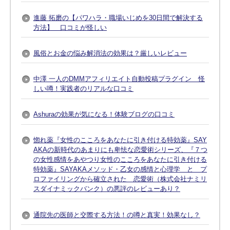
進藤 拓磨の【パワハラ・職場いじめを30日間で解決する
方法】 口コミが怪しい
風俗とお金の悩み解消法の効果は？厳しいレビュー
中澤 一人のDMMアフィリエイト自動投稿プラグイン 怪
しい噂！実践者のリアルな口コミ
Ashuraの効果が気になる！体験ブログの口コミ
惚れ薬『女性のこころをあなたに引き付ける特効薬』SAY
AKAの新時代のあまりにも卑怯な恋愛術シリーズ、『７つ
の女性感情をあやつり女性のこころをあなたに引き付ける
特効薬』SAYAKAメソッド・乙女の感情と心理学 と プ
ロファイリングから確立された 恋愛術（株式会社ナミリ
スダイナミックバンク）の悪評のレビューあり？
通院先の医師と交際する方法！の噂と真実！効果なし？