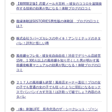
【期間限定版】恋愛メール大百科 ～彼女のココロを遠隔操
作する技術の効果が気になる！体験ブログの口コミ
復縁体験談50STORIES男性版の体験談 ブログの口コミ
は？
株式会社ラバーズカレスの中イキ！アンリミテッドのネタ
バレ！評判と怪しい噂
風俗嬢セフレ化・彼女化自由自在！渋谷でデリヘル店経営
15年、1,300人以上の風俗嬢を知り尽くした男が明かす風
俗嬢攻略裏マニュアルの効果が気になる！体験ブログの口
コミ
２１７人の風俗嬢も絶賛！風俗店オーナー直伝！プロの女
の子でも普通の女の子でも狂ったように淫乱になるセック
スでバンバンイカす方法！は詐欺って嘘でしょ？内容のネ
タバレ
（株）刺激LIFE 長寺忠浩のザ・シークレット・ゾーン