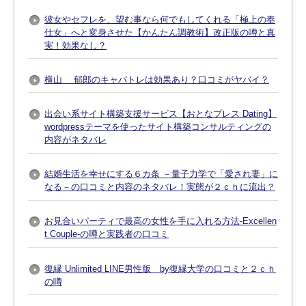
彼女やセフレを、望む事なら何でもしてくれる「極上の奉
仕女」へと変身させた【かんたん調教術】改正版の噂と真
実！効果なし？
横山 郁郎のキャバトレは効果あり？口コミがヤバイ？
出会い系サイト構築支援サービス【おとなプレス Dating】
wordpressテーマを使ったサイト構築コンサルティングの
内容がネタバレ
結婚生活を幸せにする６カ条 －量子力学で「愛され妻」に
なる－の口コミと内容のネタバレ！実態が２ｃｈに流出？
お見合いパーティで最高の女性を手に入れる方法-Excellen
t Couple-の噂と実践者の口コミ
復縁 Unlimited LINE男性版 by復縁大学の口コミと２ｃｈ
の噂