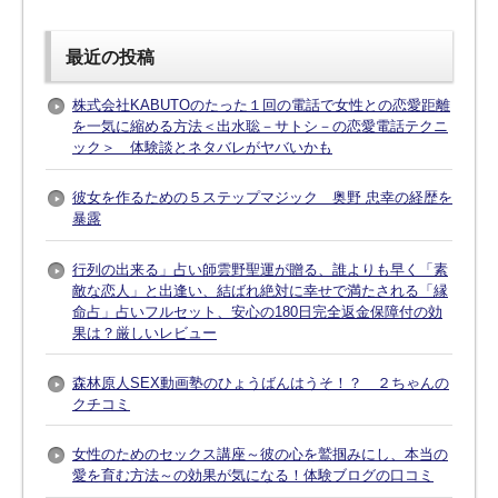
最近の投稿
株式会社KABUTOのたった１回の電話で女性との恋愛距離
を一気に縮める方法＜出水聡－サトシ－の恋愛電話テクニ
ック＞ 体験談とネタバレがヤバいかも
彼女を作るための５ステップマジック 奥野 忠幸の経歴を
暴露
行列の出来る」占い師雲野聖運が贈る、誰よりも早く「素
敵な恋人」と出逢い、結ばれ絶対に幸せで満たされる「縁
命占」占いフルセット、安心の180日完全返金保障付の効
果は？厳しいレビュー
森林原人SEX動画塾のひょうばんはうそ！？ ２ちゃんの
クチコミ
女性のためのセックス講座～彼の心を鷲掴みにし、本当の
愛を育む方法～の効果が気になる！体験ブログの口コミ