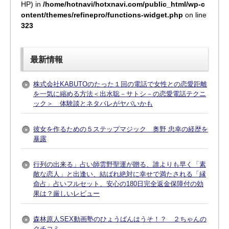
HP) in
/home/hotnavi/hotxnavi.com/public_html/wp-c
ontent/themes/refinepro/functions-widget.php
on line
323
最新情報
株式会社KABUTOのたった１回の電話で女性との恋愛距離
を一気に縮める方法＜出水聡－サトシ－の恋愛電話テクニ
ック＞ 体験談とネタバレがヤバいかも
彼女を作るための５ステップマジック 奥野 忠幸の経歴を
暴露
行列の出来る」占い師雲野聖運が贈る、誰よりも早く「素
敵な恋人」と出逢い、結ばれ絶対に幸せで満たされる「縁
命占」占いフルセット、安心の180日完全返金保障付の効
果は？厳しいレビュー
森林原人SEX動画塾のひょうばんはうそ！？ ２ちゃんの
クチコミ