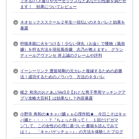
できる/ハメ撮りやカーセックスなどあなたの性癖を満たせ
ます！ 効果についてレビュー
ネオセックススクール２年生一括払いのネタバレと効果を
暴露
狩猟本能に火をつける！少ない弾丸（お金）で獲物（風俗
嬢）を狩る方法を現役風俗嬢 志乃が教えます♪ グラン
ディールアヴァンセ 井上誠のクレームや評判
イーシーリンク 豊留裕剛の元カレと復縁するための必勝
法！成功するためのノウハウ 方法のネタバレ
楳之 和充のおとあぷVer3.0【おとな男子専用マッチングア
プリ攻略大百科】は効果なし？内容暴露
小野寺 寿和の★キャバ嬢ｖｓ心理作戦★ 今日こそはキャ
バ嬢と・・・・？『ちょっと待って！ １回だけ“ガマ
ン”して、この女性の心理に基づいた書籍を読んでみて
は！』 「キャバゲッチュ～♪」の方法を体験したブログ