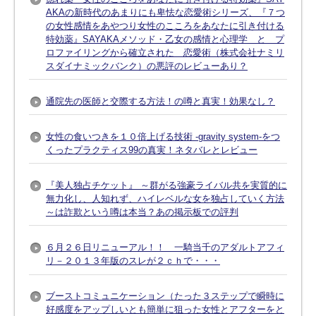
AKAの新時代のあまりにも卑怯な恋愛術シリーズ、『７つ
の女性感情をあやつり女性のこころをあなたに引き付ける
特効薬』SAYAKAメソッド・乙女の感情と心理学 と プ
ロファイリングから確立された 恋愛術（株式会社ナミリ
スダイナミックバンク）の悪評のレビューあり？
通院先の医師と交際する方法！の噂と真実！効果なし？
女性の食いつきを１０倍上げる技術 -gravity system-をつ
くったプラクティス99の真実！ネタバレとレビュー
『美人独占チケット』 ～群がる強豪ライバル共を実質的に
無力化し、人知れず、ハイレベルな女を独占していく方法
～は詐欺という噂は本当？あの掲示板での評判
６月２６日リニューアル！！ 一騎当千のアダルトアフィ
リ－２０１３年版のスレが２ｃｈで・・・
ブーストコミュニケーション（たった３ステップで瞬時に
好感度をアップしいとも簡単に狙った女性とアフターをと