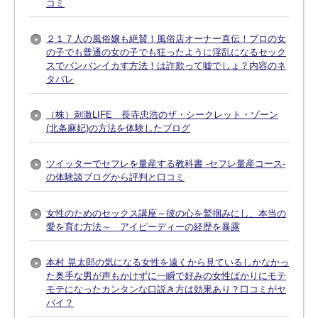
コミ
２１７人の風俗嬢も絶賛！風俗店オーナー直伝！プロの女
の子でも普通の女の子でも狂ったように淫乱になるセック
スでバンバンイカす方法！は詐欺って嘘でしょ？内容のネ
タバレ
（株）刺激LIFE 長寺忠浩のザ・シークレット・ゾーン
(北条麻妃)の方法を体験したブログ
ツイッターでセフレを量産する教科書 -セフレ量産コース-
の体験談ブログから評判と口コミ
女性のためのセックス講座～彼の心を鷲掴みにし、本当の
愛を育む方法～ アイピーディーの経歴を暴露
本村 晃太郎の気になる女性を遠くから見ているしかなかっ
た奥手な男が声もかけずに一瞬で好みの女性ばかりにモテ
モテになったカンタンな口説き方は効果あり？口コミがヤ
バイ？