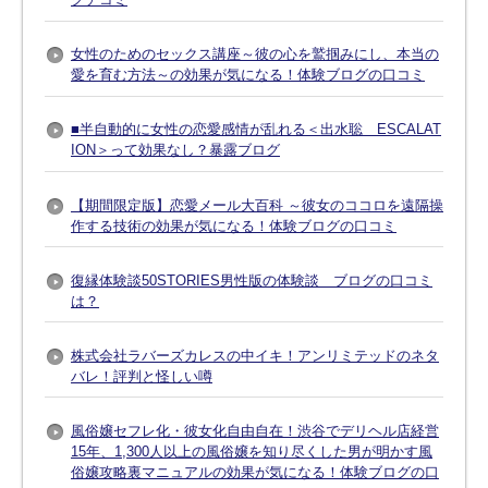
女性のためのセックス講座～彼の心を鷲掴みにし、本当の
愛を育む方法～の効果が気になる！体験ブログの口コミ
■半自動的に女性の恋愛感情が乱れる＜出水聡 ESCALAT
ION＞って効果なし？暴露ブログ
【期間限定版】恋愛メール大百科 ～彼女のココロを遠隔操
作する技術の効果が気になる！体験ブログの口コミ
復縁体験談50STORIES男性版の体験談 ブログの口コミ
は？
株式会社ラバーズカレスの中イキ！アンリミテッドのネタ
バレ！評判と怪しい噂
風俗嬢セフレ化・彼女化自由自在！渋谷でデリヘル店経営
15年、1,300人以上の風俗嬢を知り尽くした男が明かす風
俗嬢攻略裏マニュアルの効果が気になる！体験ブログの口