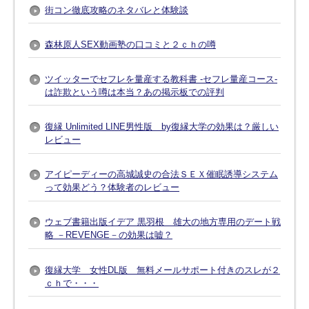
街コン徹底攻略のネタバレと体験談
森林原人SEX動画塾の口コミと２ｃｈの噂
ツイッターでセフレを量産する教科書 -セフレ量産コース-
は詐欺という噂は本当？あの掲示板での評判
復縁 Unlimited LINE男性版 by復縁大学の効果は？厳しい
レビュー
アイピーディーの高城誠史の合法ＳＥＸ催眠誘導システム
って効果どう？体験者のレビュー
ウェブ書籍出版イデア 黒羽根 雄大の地方専用のデート戦
略 －REVENGE－の効果は嘘？
復縁大学 女性DL版 無料メールサポート付きのスレが２
ｃｈで・・・