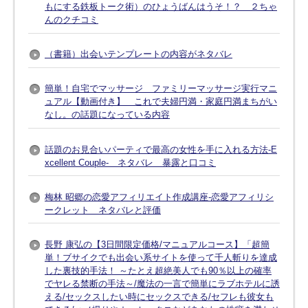
もにする鉄板トーク術）のひょうばんはうそ！？ ２ちゃ
んのクチコミ
（書籍）出会いテンプレートの内容がネタバレ
簡単！自宅でマッサージ ファミリーマッサージ実行マニ
ュアル【動画付き】 これで夫婦円満・家庭円満まちがい
なし。の話題になっている内容
話題のお見合いパーティで最高の女性を手に入れる方法-E
xcellent Couple- ネタバレ 暴露と口コミ
梅林 昭郷の恋愛アフィリエイト作成講座-恋愛アフィリシ
ークレット ネタバレと評価
長野 康弘の【3日間限定価格/マニュアルコース】「超簡
単！ブサイクでも出会い系サイトを使って千人斬りを達成
した裏技的手法！ ～たとえ超絶美人でも90％以上の確率
でヤレる禁断の手法～/魔法の一言で簡単にラブホテルに誘
える/セックスしたい時にセックスできる/セフレも彼女も