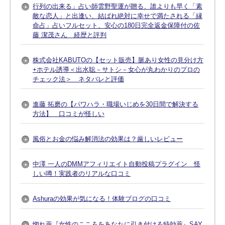
行列の出来る」占い師雲野聖運が贈る、誰よりも早く「素
敵な恋人」と出逢い、結ばれ絶対に幸せで満たされる「縁
命占」占いフルセット、安心の180日完全返金保障付の佐
藤 潔茂さん 経歴と評判
株式会社KABUTOの【セット販売】脈あり女性の見分け方
+ホテル誘導＜出水聡－サトシ－女心が丸わかりのプロの
チェック法＞ ネタバレと評価
進藤 拓磨の【パワハラ・職場いじめを30日間で解決する
方法】 口コミが怪しい
風俗とお金の悩み解消法の効果は？厳しいレビュー
中澤 一人のDMMアフィリエイト自動投稿プラグイン 怪
しい噂！実践者のリアルな口コミ
Ashuraの効果が気になる！体験ブログの口コミ
惚れ薬『女性のこころをあなたに引き付ける特効薬』SAY