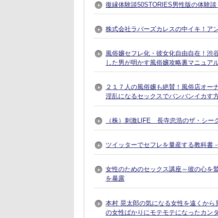
復縁体験談50STORIES男性版の体験
株式会社ラバーズカレスの中イキ！ア
風俗嬢セフレ化・彼女化自由自在！渋谷で
した男が明かす風俗嬢攻略裏マニュア
２１７人の風俗嬢も絶賛！風俗店オー
淫乱になるセックスでバンバンイカす
（株）刺激LIFE 長寺忠浩のザ・シー
ツイッターでセフレを量産する教科書 
女性のためのセックス講座～彼の心を
を暴露
本村 晃太郎の気になる女性を遠くから
の女性ばかりにモテモテになったカン