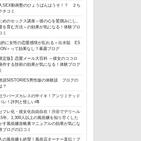
人SEX動画塾のひょうばんはうそ！？ ２ち
クチコミ
ためのセックス講座～彼の心を鷲掴みにし、
愛を育む方法～の効果が気になる！体験ブロ
コミ
動的に女性の恋愛感情が乱れる＜出水聡 ES
ATION＞って効果なし？暴露ブログ
限定版】恋愛メール大百科 ～彼女のココロ
操作する技術の効果が気になる！体験ブログ
ミ
験談50STORIES男性版の体験談 ブログの
は？
社ラバーズカレスの中イキ！アンリミテッド
バレ！評判と怪しい噂
セフレ化・彼女化自由自在！渋谷でデリヘル
15年、1,300人以上の風俗嬢を知り尽くした
かす風俗嬢攻略裏マニュアルの効果が気にな
験ブログの口コミ
人の風俗嬢も絶賛！風俗店オーナー直伝！プ