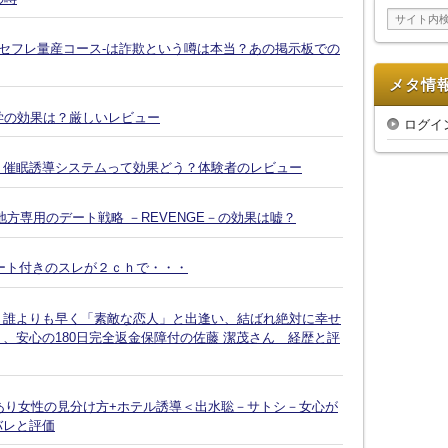
イ
ブ
-セフレ量産コース-は詐欺という噂は本当？あの掲示板での
メタ情
復縁大学の効果は？厳しいレビュー
ログイ
Ｘ催眠誘導システムって効果どう？体験者のレビュー
方専用のデート戦略 －REVENGE－の効果は嘘？
ート付きのスレが２ｃｈで・・・
、誰よりも早く「素敵な恋人」と出逢い、結ばれ絶対に幸せ
、安心の180日完全返金保障付の佐藤 潔茂さん 経歴と評
脈あり女性の見分け方+ホテル誘導＜出水聡－サトシ－女心が
バレと評価