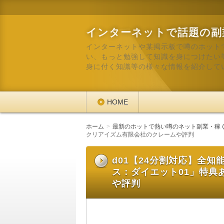
インターネットで話題の副
インターネットや某掲示板で噂のホット
い、もっと勉強して知識を身につけたい
身に付く知識等の様々な情報を紹介して
HOME
ホーム
最新のホットで熱い噂のネット副業・稼
クリアイズム有限会社のクレームや評判
d01【24分割対応】全知
ス：ダイエット01」特典
や評判