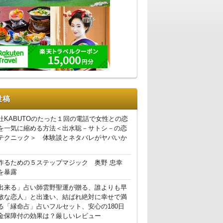
投稿
社KABUTOのたった１回の電話で女性との恋
を一気に縮める方法＜出水聡－サトシ－の恋
テクニック＞ 体験談とネタバレがヤバいか
作るための５ステップマジック 奥野 忠幸
を暴露
出来る」占い師雲野聖運が贈る、誰よりも早
敵な恋人」と出逢い、結ばれ絶対に幸せで満
る「縁命占」占いフルセット、安心の180日
金保障付の効果は？厳しいレビュー