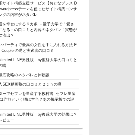
系サイト構築支援サービス【おとなプレス D
g】 wordpressテーマを使ったサイト構築コンサ
ングの内容がネタバレ
活を幸せにする６カ条 －量子力学で「愛さ
になる－の口コミと内容のネタバレ！実態が
に流出？
いパーティで最高の女性を手に入れる方法-E
ent Couple-の噂と実践者の口コミ
nlimited LINE男性版 by復縁大学の口コミと
の噂
徹底攻略のネタバレと体験談
人SEX動画塾の口コミと２ｃｈの噂
ターでセフレを量産する教科書 -セフレ量産
-は詐欺という噂は本当？あの掲示板での評
nlimited LINE男性版 by復縁大学の効果は？
レビュー