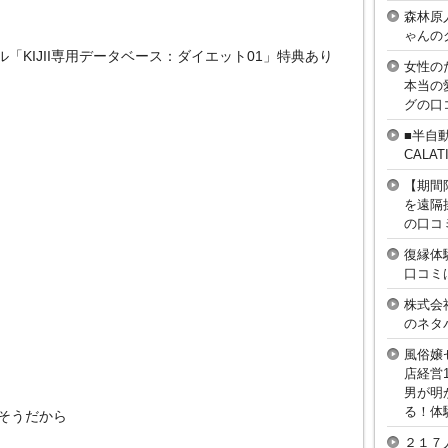
森林原
ゃんの
ル「KIJII専用データベース：ダイエット01」特典あり
女性の
本当の
グの口
■半自
CAL
【期間
を遠隔
の口コ
復縁体
口コミ
株式会
のネタ
風俗嬢
店経営
男が明
る！体
そうだから
２１７