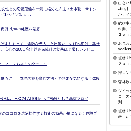
出会い
atin
話で女性との恋愛距離を一気に縮める方法＜出水聡－サトシ－
ルティ
タバレがヤバいかも
結婚生
れ妻」
奥野 忠幸の経歴を暴露
２ｃｈ
お見合
、誰よりも早く「素敵な恋人」と出逢い、結ばれ絶対に幸せ
xcell
、安心の180日完全返金保障付の効果は？厳しいレビュー
復縁 U
２ｃｈ
そ！？ ２ちゃんのクチコミ
街コン
鷲掴みにし、本当の愛を育む方法～の効果が気になる！体験
森林原
ツイッ
コース
水聡 ESCALATION＞って効果なし？暴露ブログ
判
復縁 U
女のココロを遠隔操作する技術の効果が気になる！体験ブ
厳しい