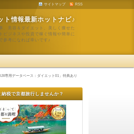
サイトマップ
RSS
ット情報最新ホットナビ♪
事、美容＆ダイエット、美しく痩せた
トビジネスや投資で稼ぐ情報や簡単に
で参考になれば幸いです♪
KIJII専用データベース：ダイエット01」特典あり
と納税で京都旅行しませんか？