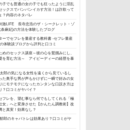
の子でも普通の女の子でも狂ったように淫乱
セックスでバンバンイカす方法！は詐欺って
ょ？内容のネタバレ
刺激LIFE 長寺忠浩のザ・シークレット・ゾ
(北条麻妃)の方法を体験したブログ
ターでセフレを量産する教科書 -セフレ量産
-の体験談ブログから評判と口コミ
ためのセックス講座～彼の心を鷲掴みにし、
愛を育む方法～ アイピーディーの経歴を暴
晃太郎の気になる女性を遠くから見ているし
った奥手な男が声もかけずに一瞬で好みの女
りにモテモテになったカンタンな口説き方は
り？口コミがヤバイ？
セフレを、望む事なら何でもしてくれる「極
仕女」へと変身させた【かんたん調教術】改
噂と真実！効果なし？
郁郎のキャバトレは効果あり？口コミがヤ