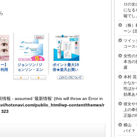
ロの女
になる
ら
嘘でし
（株）
ーン 
ツイッ
コース
女性の
本当の
露
本村 
かなか
性ばか
効果あ
新情報 - assumed '最新情報' (this will throw an Error in
彼女や
vi/hotxnavi.com/public_html/wp-content/themes/r
上の奉
e
323
正版の
横山 
バイ？