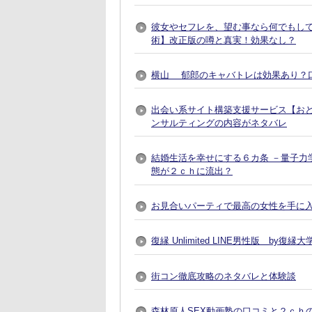
彼女やセフレを、望む事なら何でもし
術】改正版の噂と真実！効果なし？
横山 郁郎のキャバトレは効果あり？
出会い系サイト構築支援サービス【おとなプレ
ンサルティングの内容がネタバレ
結婚生活を幸せにする６カ条 －量子力
態が２ｃｈに流出？
お見合いパーティで最高の女性を手に入れる方法
復縁 Unlimited LINE男性版 by
街コン徹底攻略のネタバレと体験談
森林原人SEX動画塾の口コミと２ｃｈ