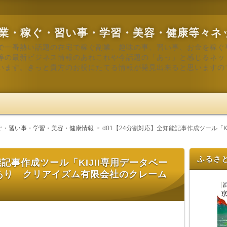
業・稼ぐ・習い事・学習・美容・健康等々ネ
で一番熱い話題の在宅で稼ぐ副業、趣味の事、習い事、お金を稼ぐ
等の最新ビジネス情報のあれこれや今話題の「あっ」と感じるネッ
います。きっと貴方のお役にたてる情報が発見出来ると思いますの
ぐ・習い事・学習・美容・健康情報
d01【24分割対応】全知能記事作成ツール「
ふるさ
能記事作成ツール「KIJII専用データベー
あり クリアイズム有限会社のクレーム