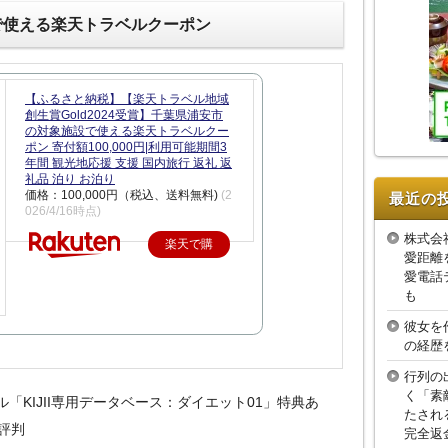
で使える楽天トラベルクーポン
【ふるさと納税】【楽天トラベル地域
創生賞Gold2024受賞】千葉県浦安市
の対象施設で使える楽天トラベルクー
ポン 寄付額100,000円|利用可能期間3
年間 観光地応援 支援 国内旅行 返礼 返
礼品 泊り お泊り
価格：100,000円（税込、送料無料)
(2
最近の
026/4/16時点)
株式会
楽天で購
愛距離
入
愛電話
も
彼女を
の経歴
行列の
く「素
ル「KIJII専用データベース：ダイエット01」特典あ
たされ
評判
完全返