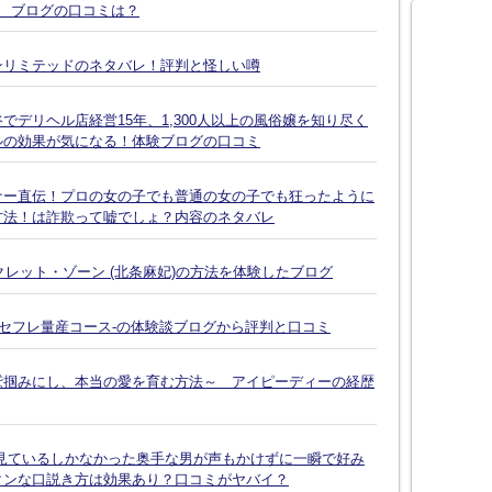
談 ブログの口コミは？
ンリミテッドのネタバレ！評判と怪しい噂
デリヘル店経営15年、1,300人以上の風俗嬢を知り尽く
ルの効果が気になる！体験ブログの口コミ
ナー直伝！プロの女の子でも普通の女の子でも狂ったように
方法！は詐欺って嘘でしょ？内容のネタバレ
クレット・ゾーン (北条麻妃)の方法を体験したブログ
-セフレ量産コース-の体験談ブログから評判と口コミ
鷲掴みにし、本当の愛を育む方法～ アイピーディーの経歴
見ているしかなかった奥手な男が声もかけずに一瞬で好み
タンな口説き方は効果あり？口コミがヤバイ？