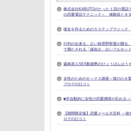
株式会社KABUTOのたった１回の電
の恋愛電話テクニック＞ 体験談とネ
彼女を作るための５ステップマジック 
行列の出来る」占い師雲野聖運が贈る
で満たされる「縁命占」占いフルセット
森林原人SEX動画塾のひょうばんはう
女性のためのセックス講座～彼の心を
ブログの口コミ
■半自動的に女性の恋愛感情が乱れる＜出
【期間限定版】恋愛メール大百科 ～彼
ログの口コミ