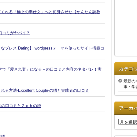
てくれる「極上の奉仕女」へと変身させた【かんたん調教
口コミがヤバイ？
ス Dating】 wordpressテーマを使ったサイト構築コ
カテゴ
学で「愛され妻」になる－の口コミと内容のネタバレ！実
最新の
事・学
-Excellent Couple-の噂と実践者の口コミ
復縁大学の口コミと２ｃｈの噂
アーカ
ア
ー
カ
の噂