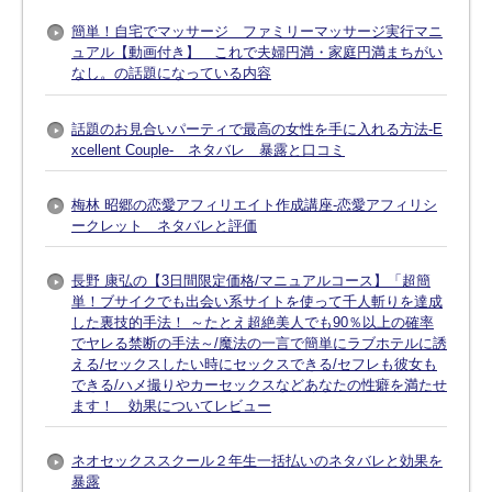
簡単！自宅でマッサージ ファミリーマッサージ実行マニ
ュアル【動画付き】 これで夫婦円満・家庭円満まちがい
なし。の話題になっている内容
話題のお見合いパーティで最高の女性を手に入れる方法-E
xcellent Couple- ネタバレ 暴露と口コミ
梅林 昭郷の恋愛アフィリエイト作成講座-恋愛アフィリシ
ークレット ネタバレと評価
長野 康弘の【3日間限定価格/マニュアルコース】「超簡
単！ブサイクでも出会い系サイトを使って千人斬りを達成
した裏技的手法！ ～たとえ超絶美人でも90％以上の確率
でヤレる禁断の手法～/魔法の一言で簡単にラブホテルに誘
える/セックスしたい時にセックスできる/セフレも彼女も
できる/ハメ撮りやカーセックスなどあなたの性癖を満たせ
ます！ 効果についてレビュー
ネオセックススクール２年生一括払いのネタバレと効果を
暴露