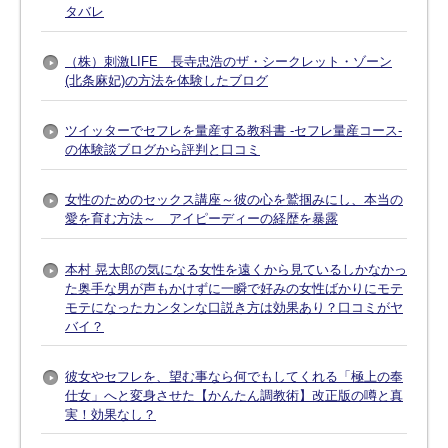
タバレ
（株）刺激LIFE 長寺忠浩のザ・シークレット・ゾーン
(北条麻妃)の方法を体験したブログ
ツイッターでセフレを量産する教科書 -セフレ量産コース-
の体験談ブログから評判と口コミ
女性のためのセックス講座～彼の心を鷲掴みにし、本当の
愛を育む方法～ アイピーディーの経歴を暴露
本村 晃太郎の気になる女性を遠くから見ているしかなかっ
た奥手な男が声もかけずに一瞬で好みの女性ばかりにモテ
モテになったカンタンな口説き方は効果あり？口コミがヤ
バイ？
彼女やセフレを、望む事なら何でもしてくれる「極上の奉
仕女」へと変身させた【かんたん調教術】改正版の噂と真
実！効果なし？