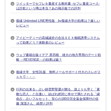
ツイッターでセフレを量産する教科書 -セフレ量産コース-
は詐欺という噂は本当？あの掲示板での評判
復縁 Unlimited LINE男性版 by復縁大学の効果は？厳しい
レビュー
アイピーディーの高城誠史の合法ＳＥＸ催眠誘導システム
って効果どう？体験者のレビュー
ウェブ書籍出版イデア 黒羽根 雄大の地方専用のデート戦
略 －REVENGE－の効果は嘘？
復縁大学 女性DL版 無料メールサポート付きのスレが２
ｃｈで・・・
行列の出来る」占い師雲野聖運が贈る、誰よりも早く「素
敵な恋人」と出逢い、結ばれ絶対に幸せで満たされる「縁
命占」占いフルセット、安心の180日完全返金保障付の佐
藤 潔茂さん 経歴と評判