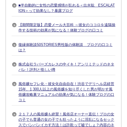
■半自動的に女性の恋愛感情が乱れる＜出水聡 ESCALAT
ION＞って効果なし？暴露ブログ
【期間限定版】恋愛メール大百科 ～彼女のココロを遠隔操
作する技術の効果が気になる！体験ブログの口コミ
復縁体験談50STORIES男性版の体験談 ブログの口コミ
は？
株式会社ラバーズカレスの中イキ！アンリミテッドのネタ
バレ！評判と怪しい噂
風俗嬢セフレ化・彼女化自由自在！渋谷でデリヘル店経営
15年、1,300人以上の風俗嬢を知り尽くした男が明かす風
俗嬢攻略裏マニュアルの効果が気になる！体験ブログの口
コミ
２１７人の風俗嬢も絶賛！風俗店オーナー直伝！プロの女
の子でも普通の女の子でも狂ったように淫乱になるセック
スでバンバンイカす方法！は詐欺って嘘でしょ？内容のネ