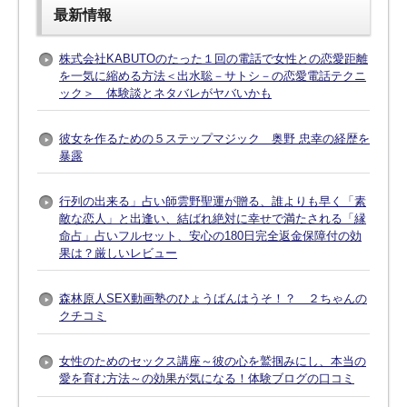
最新情報
株式会社KABUTOのたった１回の電話で女性との恋愛距離
を一気に縮める方法＜出水聡－サトシ－の恋愛電話テクニ
ック＞ 体験談とネタバレがヤバいかも
彼女を作るための５ステップマジック 奥野 忠幸の経歴を
暴露
行列の出来る」占い師雲野聖運が贈る、誰よりも早く「素
敵な恋人」と出逢い、結ばれ絶対に幸せで満たされる「縁
命占」占いフルセット、安心の180日完全返金保障付の効
果は？厳しいレビュー
森林原人SEX動画塾のひょうばんはうそ！？ ２ちゃんの
クチコミ
女性のためのセックス講座～彼の心を鷲掴みにし、本当の
愛を育む方法～の効果が気になる！体験ブログの口コミ