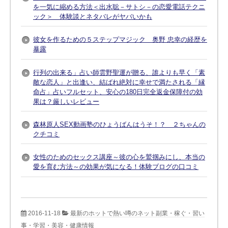
を一気に縮める方法＜出水聡－サトシ－の恋愛電話テクニ
ック＞ 体験談とネタバレがヤバいかも
彼女を作るための５ステップマジック 奥野 忠幸の経歴を
暴露
行列の出来る」占い師雲野聖運が贈る、誰よりも早く「素
敵な恋人」と出逢い、結ばれ絶対に幸せで満たされる「縁
命占」占いフルセット、安心の180日完全返金保障付の効
果は？厳しいレビュー
森林原人SEX動画塾のひょうばんはうそ！？ ２ちゃんの
クチコミ
女性のためのセックス講座～彼の心を鷲掴みにし、本当の
愛を育む方法～の効果が気になる！体験ブログの口コミ
2016-11-18
最新のホットで熱い噂のネット副業・稼ぐ・習い
事・学習・美容・健康情報