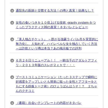
通院先の医師と交際する方法！の噂と真実！効果なし？
女性の食いつきを１０倍上げる技術 -gravity system-をつ
くったプラクティス99の真実！ネタバレとレビュー
『美人独占チケット』 ～群がる強豪ライバル共を実質的に
無力化し、人知れず、ハイレベルな女を独占していく方法
～は詐欺という噂は本当？あの掲示板での評判
６月２６日リニューアル！！ 一騎当千のアダルトアフィ
リ－２０１３年版のスレが２ｃｈで・・・
ブーストコミュニケーション（たった３ステップで瞬時に
好感度をアップしいとも簡単に狙った女性とアフターをと
もにする鉄板トーク術）のひょうばんはうそ！？ ２ちゃ
んのクチコミ
（書籍）出会いテンプレートの内容がネタバレ