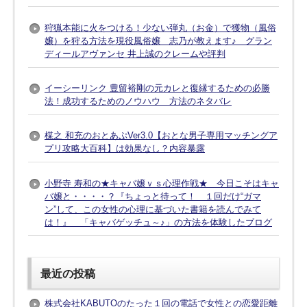
狩猟本能に火をつける！少ない弾丸（お金）で獲物（風俗
嬢）を狩る方法を現役風俗嬢 志乃が教えます♪ グラン
ディールアヴァンセ 井上誠のクレームや評判
イーシーリンク 豊留裕剛の元カレと復縁するための必勝
法！成功するためのノウハウ 方法のネタバレ
楳之 和充のおとあぷVer3.0【おとな男子専用マッチングア
プリ攻略大百科】は効果なし？内容暴露
小野寺 寿和の★キャバ嬢ｖｓ心理作戦★ 今日こそはキャ
バ嬢と・・・・？『ちょっと待って！ １回だけ“ガマ
ン”して、この女性の心理に基づいた書籍を読んでみて
は！』 「キャバゲッチュ～♪」の方法を体験したブログ
最近の投稿
株式会社KABUTOのたった１回の電話で女性との恋愛距離