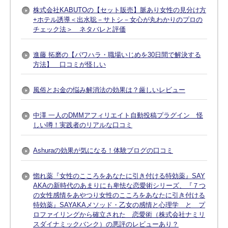
株式会社KABUTOの【セット販売】脈あり女性の見分け方
+ホテル誘導＜出水聡－サトシ－女心が丸わかりのプロの
チェック法＞ ネタバレと評価
進藤 拓磨の【パワハラ・職場いじめを30日間で解決する
方法】 口コミが怪しい
風俗とお金の悩み解消法の効果は？厳しいレビュー
中澤 一人のDMMアフィリエイト自動投稿プラグイン 怪
しい噂！実践者のリアルな口コミ
Ashuraの効果が気になる！体験ブログの口コミ
惚れ薬『女性のこころをあなたに引き付ける特効薬』SAY
AKAの新時代のあまりにも卑怯な恋愛術シリーズ、『７つ
の女性感情をあやつり女性のこころをあなたに引き付ける
特効薬』SAYAKAメソッド・乙女の感情と心理学 と プ
ロファイリングから確立された 恋愛術（株式会社ナミリ
スダイナミックバンク）の悪評のレビューあり？