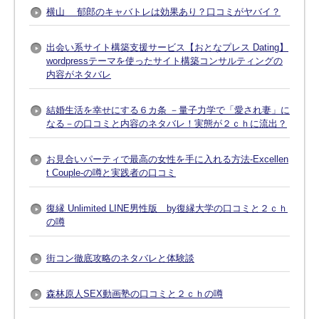
横山 郁郎のキャバトレは効果あり？口コミがヤバイ？
出会い系サイト構築支援サービス【おとなプレス Dating】
wordpressテーマを使ったサイト構築コンサルティングの
内容がネタバレ
結婚生活を幸せにする６カ条 －量子力学で「愛され妻」に
なる－の口コミと内容のネタバレ！実態が２ｃｈに流出？
お見合いパーティで最高の女性を手に入れる方法-Excellen
t Couple-の噂と実践者の口コミ
復縁 Unlimited LINE男性版 by復縁大学の口コミと２ｃｈ
の噂
街コン徹底攻略のネタバレと体験談
森林原人SEX動画塾の口コミと２ｃｈの噂