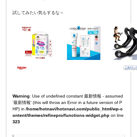
試してみたい気もするな～
Warning
: Use of undefined constant 最新情報 - assumed
'最新情報' (this will throw an Error in a future version of P
HP) in
/home/hotnavi/hotxnavi.com/public_html/wp-c
ontent/themes/refinepro/functions-widget.php
on line
323