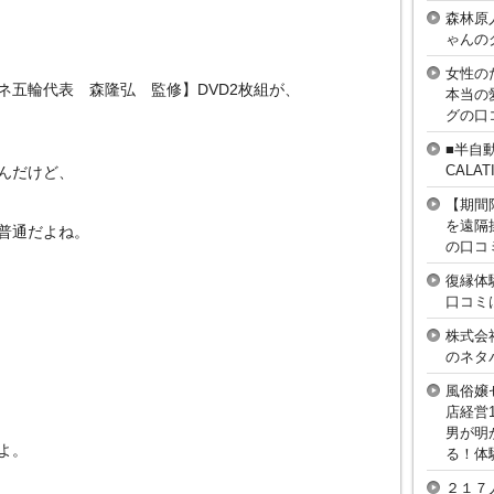
森林原
ゃんの
女性の
ネ五輪代表 森隆弘 監修】DVD2枚組が、
本当の
グの口
■半自
CAL
んだけど、
【期間
を遠隔
普通だよね。
の口コ
復縁体
口コミ
株式会
のネタ
風俗嬢
店経営
男が明
よ。
る！体
２１７