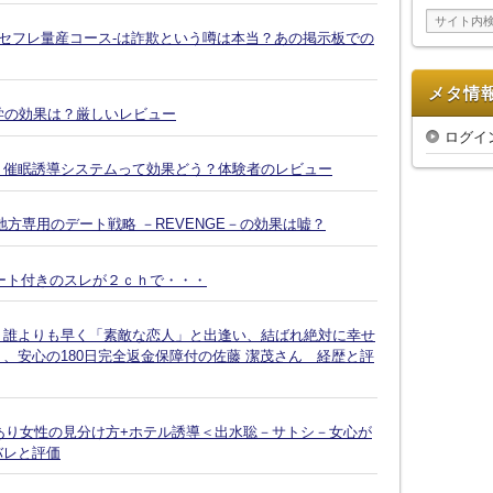
イ
ブ
-セフレ量産コース-は詐欺という噂は本当？あの掲示板での
メタ情
復縁大学の効果は？厳しいレビュー
ログイ
Ｘ催眠誘導システムって効果どう？体験者のレビュー
方専用のデート戦略 －REVENGE－の効果は嘘？
ート付きのスレが２ｃｈで・・・
、誰よりも早く「素敵な恋人」と出逢い、結ばれ絶対に幸せ
、安心の180日完全返金保障付の佐藤 潔茂さん 経歴と評
脈あり女性の見分け方+ホテル誘導＜出水聡－サトシ－女心が
バレと評価