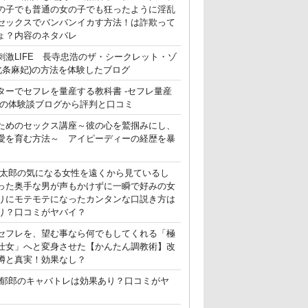
の子でも普通の女の子でも狂ったように淫乱
セックスでバンバンイカす方法！は詐欺って
ょ？内容のネタバレ
刺激LIFE 長寺忠浩のザ・シークレット・ゾ
(北条麻妃)の方法を体験したブログ
ターでセフレを量産する教科書 -セフレ量産
-の体験談ブログから評判と口コミ
ためのセックス講座～彼の心を鷲掴みにし、
愛を育む方法～ アイピーディーの経歴を暴
晃太郎の気になる女性を遠くから見ているし
った奥手な男が声もかけずに一瞬で好みの女
りにモテモテになったカンタンな口説き方は
り？口コミがヤバイ？
セフレを、望む事なら何でもしてくれる「極
仕女」へと変身させた【かんたん調教術】改
噂と真実！効果なし？
郁郎のキャバトレは効果あり？口コミがヤ