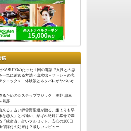
投稿
社KABUTOのたった１回の電話で女性との恋
を一気に縮める方法＜出水聡－サトシ－の恋
テクニック＞ 体験談とネタバレがヤバいか
作るための５ステップマジック 奥野 忠幸
を暴露
出来る」占い師雲野聖運が贈る、誰よりも早
敵な恋人」と出逢い、結ばれ絶対に幸せで満
る「縁命占」占いフルセット、安心の180日
金保障付の効果は？厳しいレビュー