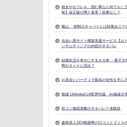
彼女やセフレを、望む事なら何でもし
術】改正版の噂と真実！効果なし？
横山 郁郎のキャバトレは効果あり？
出会い系サイト構築支援サービス【おとなプレ
ンサルティングの内容がネタバレ
結婚生活を幸せにする６カ条 －量子力
態が２ｃｈに流出？
お見合いパーティで最高の女性を手に入れる方法
復縁 Unlimited LINE男性版 by
街コン徹底攻略のネタバレと体験談
森林原人SEX動画塾の口コミと２ｃｈ