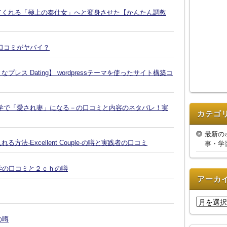
てくれる「極上の奉仕女」へと変身させた【かんたん調教
口コミがヤバイ？
ス Dating】 wordpressテーマを使ったサイト構築コ
学で「愛され妻」になる－の口コミと内容のネタバレ！実
カテゴ
最新の
-Excellent Couple-の噂と実践者の口コミ
事・学
復縁大学の口コミと２ｃｈの噂
アーカ
ア
ー
の噂
カ