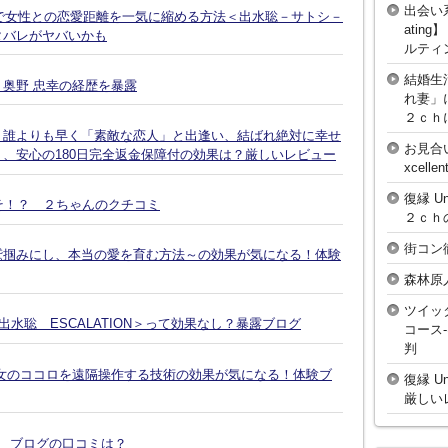
出会い
話で女性との恋愛距離を一気に縮める方法＜出水聡－サトシ－
atin
タバレがヤバいかも
ルティ
結婚生
奥野 忠幸の経歴を暴露
れ妻」
２ｃｈ
、誰よりも早く「素敵な恋人」と出逢い、結ばれ絶対に幸せ
お見合
、安心の180日完全返金保障付の効果は？厳しいレビュー
xcell
復縁 U
そ！？ ２ちゃんのクチコミ
２ｃｈ
街コン
鷲掴みにし、本当の愛を育む方法～の効果が気になる！体験
森林原
ツイッ
水聡 ESCALATION＞って効果なし？暴露ブログ
コース
判
女のココロを遠隔操作する技術の効果が気になる！体験ブ
復縁 U
厳しい
談 ブログの口コミは？