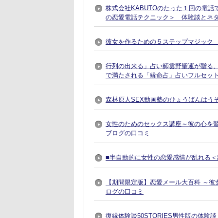
株式会社KABUTOのたった１回の電
の恋愛電話テクニック＞ 体験談とネ
彼女を作るための５ステップマジック 
行列の出来る」占い師雲野聖運が贈る
で満たされる「縁命占」占いフルセット
森林原人SEX動画塾のひょうばんはう
女性のためのセックス講座～彼の心を
ブログの口コミ
■半自動的に女性の恋愛感情が乱れる＜出
【期間限定版】恋愛メール大百科 ～彼
ログの口コミ
復縁体験談50STORIES男性版の体験