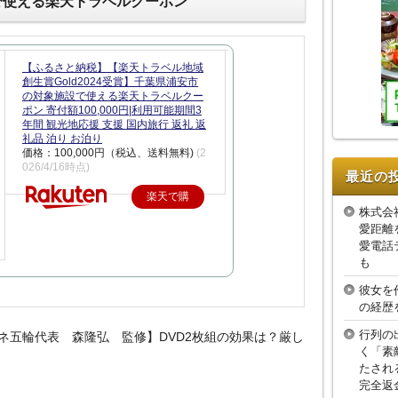
で使える楽天トラベルクーポン
【ふるさと納税】【楽天トラベル地域
創生賞Gold2024受賞】千葉県浦安市
の対象施設で使える楽天トラベルクー
ポン 寄付額100,000円|利用可能期間3
年間 観光地応援 支援 国内旅行 返礼 返
礼品 泊り お泊り
価格：100,000円（税込、送料無料)
(2
026/4/16時点)
最近の
楽天で購
株式会
入
愛距離
愛電話
も
彼女を
の経歴
行列の
ネ五輪代表 森隆弘 監修】DVD2枚組の効果は？厳し
く「素
たされ
完全返