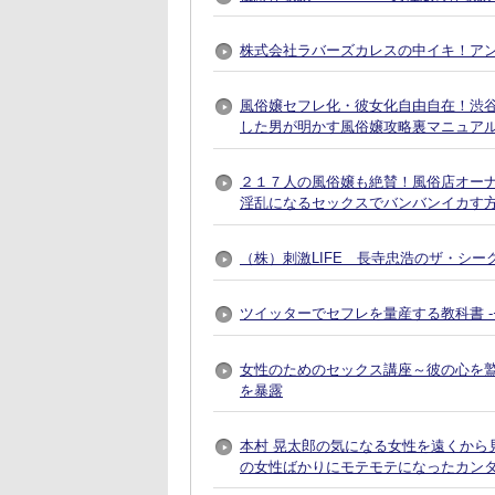
株式会社ラバーズカレスの中イキ！ア
風俗嬢セフレ化・彼女化自由自在！渋谷で
した男が明かす風俗嬢攻略裏マニュア
２１７人の風俗嬢も絶賛！風俗店オー
淫乱になるセックスでバンバンイカす
（株）刺激LIFE 長寺忠浩のザ・シー
ツイッターでセフレを量産する教科書 
女性のためのセックス講座～彼の心を
を暴露
本村 晃太郎の気になる女性を遠くから
の女性ばかりにモテモテになったカン