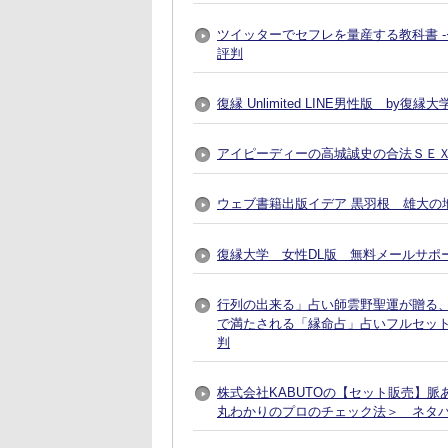
ツイッターでセフレを量産する教科書 
評判
復縁 Unlimited LINE男性版 by
アイピーディーの高城誠史の合法ＳＥ
ウェブ書籍出版イデア 黒羽根 雄大の地
復縁大学 女性DL版 無料メールサポ
行列の出来る」占い師雲野聖運が贈る
で満たされる「縁命占」占いフルセット
判
株式会社KABUTOの【セット販売】
丸わかりのプロのチェック法＞ ネタ