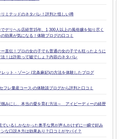
ンリミテッドのネタバレ！評判と怪しい噂
デリヘル店経営15年、1,300人以上の風俗嬢を知り尽く
ルの効果が気になる！体験ブログの口コミ
ナー直伝！プロの女の子でも普通の女の子でも狂ったように
方法！は詐欺って嘘でしょ？内容のネタバレ
クレット・ゾーン (北条麻妃)の方法を体験したブログ
-セフレ量産コース-の体験談ブログから評判と口コミ
鷲掴みにし、本当の愛を育む方法～ アイピーディーの経歴
見ているしかなかった奥手な男が声もかけずに一瞬で好み
タンな口説き方は効果あり？口コミがヤバイ？