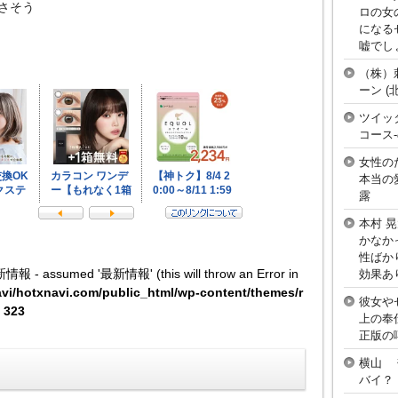
さそう
ロの女
になる
嘘でし
（株）
ーン 
ツイッ
コース
女性の
本当の
露
本村 
かなか
性ばか
新情報 - assumed '最新情報' (this will throw an Error in
効果あ
vi/hotxnavi.com/public_html/wp-content/themes/r
彼女や
e
323
上の奉
正版の
横山 
バイ？