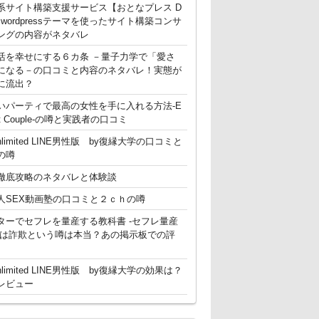
系サイト構築支援サービス【おとなプレス D
g】 wordpressテーマを使ったサイト構築コンサ
ングの内容がネタバレ
活を幸せにする６カ条 －量子力学で「愛さ
になる－の口コミと内容のネタバレ！実態が
に流出？
いパーティで最高の女性を手に入れる方法-E
ent Couple-の噂と実践者の口コミ
nlimited LINE男性版 by復縁大学の口コミと
の噂
徹底攻略のネタバレと体験談
人SEX動画塾の口コミと２ｃｈの噂
ターでセフレを量産する教科書 -セフレ量産
-は詐欺という噂は本当？あの掲示板での評
nlimited LINE男性版 by復縁大学の効果は？
レビュー