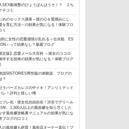
人SEX動画塾のひょうばんはうそ！？ ２ち
クチコミ
ためのセックス講座～彼の心を鷲掴みにし、
愛を育む方法～の効果が気になる！体験ブロ
コミ
動的に女性の恋愛感情が乱れる＜出水聡 ES
ATION＞って効果なし？暴露ブログ
限定版】恋愛メール大百科 ～彼女のココロ
操作する技術の効果が気になる！体験ブログ
ミ
験談50STORIES男性版の体験談 ブログの
は？
社ラバーズカレスの中イキ！アンリミテッド
バレ！評判と怪しい噂
セフレ化・彼女化自由自在！渋谷でデリヘル
15年、1,300人以上の風俗嬢を知り尽くした
かす風俗嬢攻略裏マニュアルの効果が気にな
験ブログの口コミ
人の風俗嬢も絶賛！風俗店オーナー直伝！プ