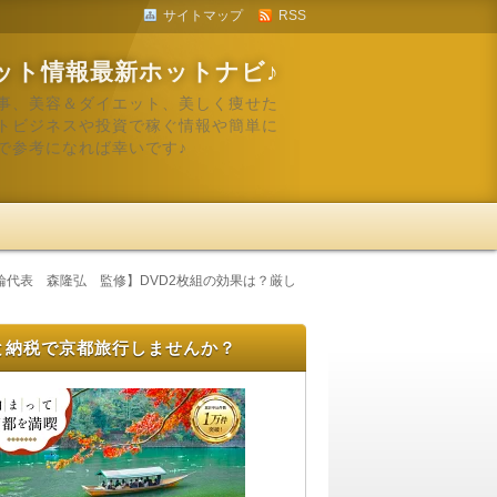
サイトマップ
RSS
ット情報最新ホットナビ♪
事、美容＆ダイエット、美しく痩せた
トビジネスや投資で稼ぐ情報や簡単に
で参考になれば幸いです♪
代表 森隆弘 監修】DVD2枚組の効果は？厳し
と納税で京都旅行しませんか？