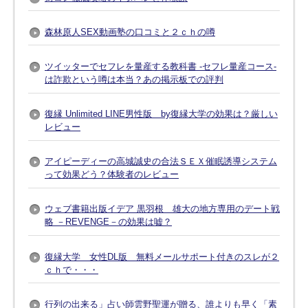
森林原人SEX動画塾の口コミと２ｃｈの噂
ツイッターでセフレを量産する教科書 -セフレ量産コース-
は詐欺という噂は本当？あの掲示板での評判
復縁 Unlimited LINE男性版 by復縁大学の効果は？厳しい
レビュー
アイピーディーの高城誠史の合法ＳＥＸ催眠誘導システム
って効果どう？体験者のレビュー
ウェブ書籍出版イデア 黒羽根 雄大の地方専用のデート戦
略 －REVENGE－の効果は嘘？
復縁大学 女性DL版 無料メールサポート付きのスレが２
ｃｈで・・・
行列の出来る」占い師雲野聖運が贈る、誰よりも早く「素