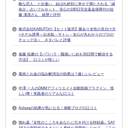
敵な恋人」と出逢い、結ばれ絶対に幸せで満たされる「縁
命占」占いフルセット、安心の180日完全返金保障付の佐
藤 潔茂さん 経歴と評判
株式会社KABUTOの【セット販売】脈あり女性の見分け方
+ホテル誘導＜出水聡－サトシ－女心が丸わかりのプロの
チェック法＞ ネタバレと評価
進藤 拓磨の【パワハラ・職場いじめを30日間で解決する
方法】 口コミが怪しい
風俗とお金の悩み解消法の効果は？厳しいレビュー
中澤 一人のDMMアフィリエイト自動投稿プラグイン 怪
しい噂！実践者のリアルな口コミ
Ashuraの効果が気になる！体験ブログの口コミ
惚れ薬『女性のこころをあなたに引き付ける特効薬』SAY
AKAの新時代のあまりにも卑怯な恋愛術シリーズ、『７つ