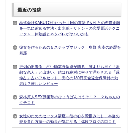
最近の投稿
株式会社KABUTOのたった１回の電話で女性との恋愛距離
を一気に縮める方法＜出水聡－サトシ－の恋愛電話テクニ
ック＞ 体験談とネタバレがヤバいかも
彼女を作るための５ステップマジック 奥野 忠幸の経歴を
暴露
行列の出来る」占い師雲野聖運が贈る、誰よりも早く「素
敵な恋人」と出逢い、結ばれ絶対に幸せで満たされる「縁
命占」占いフルセット、安心の180日完全返金保障付の効
果は？厳しいレビュー
森林原人SEX動画塾のひょうばんはうそ！？ ２ちゃんの
クチコミ
女性のためのセックス講座～彼の心を鷲掴みにし、本当の
愛を育む方法～の効果が気になる！体験ブログの口コミ