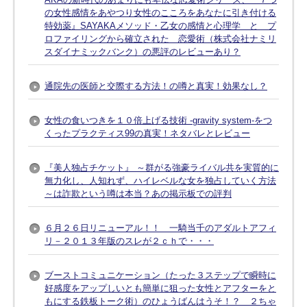
の女性感情をあやつり女性のこころをあなたに引き付ける
特効薬』SAYAKAメソッド・乙女の感情と心理学 と プ
ロファイリングから確立された 恋愛術（株式会社ナミリ
スダイナミックバンク）の悪評のレビューあり？
通院先の医師と交際する方法！の噂と真実！効果なし？
女性の食いつきを１０倍上げる技術 -gravity system-をつ
くったプラクティス99の真実！ネタバレとレビュー
『美人独占チケット』 ～群がる強豪ライバル共を実質的に
無力化し、人知れず、ハイレベルな女を独占していく方法
～は詐欺という噂は本当？あの掲示板での評判
６月２６日リニューアル！！ 一騎当千のアダルトアフィ
リ－２０１３年版のスレが２ｃｈで・・・
ブーストコミュニケーション（たった３ステップで瞬時に
好感度をアップしいとも簡単に狙った女性とアフターをと
もにする鉄板トーク術）のひょうばんはうそ！？ ２ちゃ