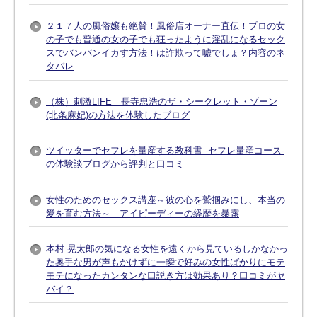
２１７人の風俗嬢も絶賛！風俗店オーナー直伝！プロの女
の子でも普通の女の子でも狂ったように淫乱になるセック
スでバンバンイカす方法！は詐欺って嘘でしょ？内容のネ
タバレ
（株）刺激LIFE 長寺忠浩のザ・シークレット・ゾーン
(北条麻妃)の方法を体験したブログ
ツイッターでセフレを量産する教科書 -セフレ量産コース-
の体験談ブログから評判と口コミ
女性のためのセックス講座～彼の心を鷲掴みにし、本当の
愛を育む方法～ アイピーディーの経歴を暴露
本村 晃太郎の気になる女性を遠くから見ているしかなかっ
た奥手な男が声もかけずに一瞬で好みの女性ばかりにモテ
モテになったカンタンな口説き方は効果あり？口コミがヤ
バイ？