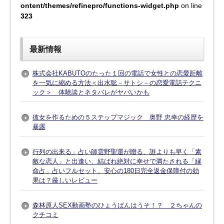
ontent/themes/refinepro/functions-widget.php
on line
323
最新情報
株式会社KABUTOのたった１回の電話で女性との恋愛距離
を一気に縮める方法＜出水聡－サトシ－の恋愛電話テクニ
ック＞ 体験談とネタバレがヤバいかも
彼女を作るための５ステップマジック 奥野 忠幸の経歴を
暴露
行列の出来る」占い師雲野聖運が贈る、誰よりも早く「素
敵な恋人」と出逢い、結ばれ絶対に幸せで満たされる「縁
命占」占いフルセット、安心の180日完全返金保障付の効
果は？厳しいレビュー
森林原人SEX動画塾のひょうばんはうそ！？ ２ちゃんの
クチコミ