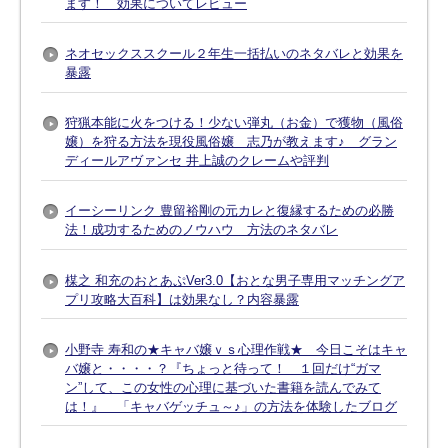
ます！ 効果についてレビュー
ネオセックススクール２年生一括払いのネタバレと効果を
暴露
狩猟本能に火をつける！少ない弾丸（お金）で獲物（風俗
嬢）を狩る方法を現役風俗嬢 志乃が教えます♪ グラン
ディールアヴァンセ 井上誠のクレームや評判
イーシーリンク 豊留裕剛の元カレと復縁するための必勝
法！成功するためのノウハウ 方法のネタバレ
楳之 和充のおとあぷVer3.0【おとな男子専用マッチングア
プリ攻略大百科】は効果なし？内容暴露
小野寺 寿和の★キャバ嬢ｖｓ心理作戦★ 今日こそはキャ
バ嬢と・・・・？『ちょっと待って！ １回だけ“ガマ
ン”して、この女性の心理に基づいた書籍を読んでみて
は！』 「キャバゲッチュ～♪」の方法を体験したブログ