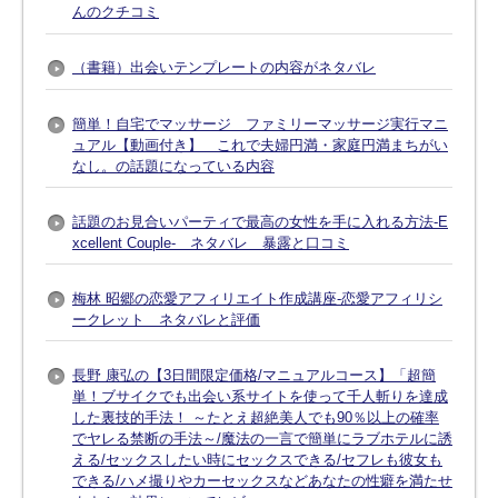
んのクチコミ
（書籍）出会いテンプレートの内容がネタバレ
簡単！自宅でマッサージ ファミリーマッサージ実行マニ
ュアル【動画付き】 これで夫婦円満・家庭円満まちがい
なし。の話題になっている内容
話題のお見合いパーティで最高の女性を手に入れる方法-E
xcellent Couple- ネタバレ 暴露と口コミ
梅林 昭郷の恋愛アフィリエイト作成講座-恋愛アフィリシ
ークレット ネタバレと評価
長野 康弘の【3日間限定価格/マニュアルコース】「超簡
単！ブサイクでも出会い系サイトを使って千人斬りを達成
した裏技的手法！ ～たとえ超絶美人でも90％以上の確率
でヤレる禁断の手法～/魔法の一言で簡単にラブホテルに誘
える/セックスしたい時にセックスできる/セフレも彼女も
できる/ハメ撮りやカーセックスなどあなたの性癖を満たせ