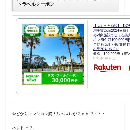
トラベルクーポン
【ふるさと納税】【楽
創生賞Gold2024受
の対象施設で使える楽
ポン 寄付額100,000
年間 観光地応援 支援 
礼品 泊り お泊り
価格：100,000円（税
026/4/16時点)
やどかりマンション購入法のスレが２ｃｈで・・・
ネット上で、