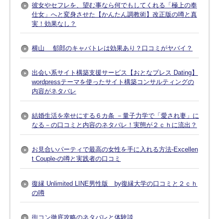
彼女やセフレを、望む事なら何でもしてくれる「極上の奉
仕女」へと変身させた【かんたん調教術】改正版の噂と真
実！効果なし？
横山 郁郎のキャバトレは効果あり？口コミがヤバイ？
出会い系サイト構築支援サービス【おとなプレス Dating】
wordpressテーマを使ったサイト構築コンサルティングの
内容がネタバレ
結婚生活を幸せにする６カ条 －量子力学で「愛され妻」に
なる－の口コミと内容のネタバレ！実態が２ｃｈに流出？
お見合いパーティで最高の女性を手に入れる方法-Excellen
t Couple-の噂と実践者の口コミ
復縁 Unlimited LINE男性版 by復縁大学の口コミと２ｃｈ
の噂
街コン徹底攻略のネタバレと体験談