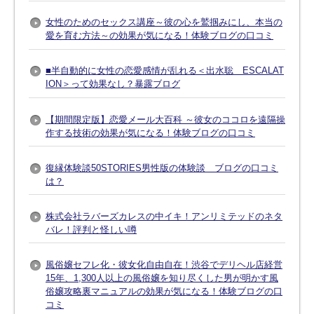
女性のためのセックス講座～彼の心を鷲掴みにし、本当の
愛を育む方法～の効果が気になる！体験ブログの口コミ
■半自動的に女性の恋愛感情が乱れる＜出水聡 ESCALAT
ION＞って効果なし？暴露ブログ
【期間限定版】恋愛メール大百科 ～彼女のココロを遠隔操
作する技術の効果が気になる！体験ブログの口コミ
復縁体験談50STORIES男性版の体験談 ブログの口コミ
は？
株式会社ラバーズカレスの中イキ！アンリミテッドのネタ
バレ！評判と怪しい噂
風俗嬢セフレ化・彼女化自由自在！渋谷でデリヘル店経営
15年、1,300人以上の風俗嬢を知り尽くした男が明かす風
俗嬢攻略裏マニュアルの効果が気になる！体験ブログの口
コミ