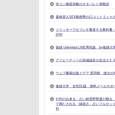
街コン徹底攻略のネタバレと体験談
森林原人SEX動画塾の口コミと２ｃｈ
ツイッターでセフレを量産する教科書 
評判
復縁 Unlimited LINE男性版 by
アイピーディーの高城誠史の合法ＳＥ
ウェブ書籍出版イデア 黒羽根 雄大の地
復縁大学 女性DL版 無料メールサポ
行列の出来る」占い師雲野聖運が贈る
で満たされる「縁命占」占いフルセット
判