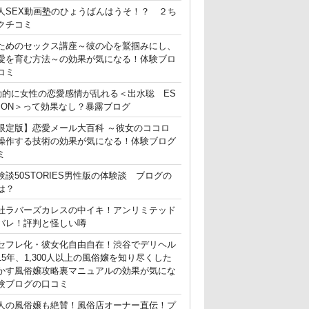
人SEX動画塾のひょうばんはうそ！？ ２ち
クチコミ
ためのセックス講座～彼の心を鷲掴みにし、
愛を育む方法～の効果が気になる！体験ブロ
コミ
動的に女性の恋愛感情が乱れる＜出水聡 ES
ATION＞って効果なし？暴露ブログ
限定版】恋愛メール大百科 ～彼女のココロ
操作する技術の効果が気になる！体験ブログ
ミ
験談50STORIES男性版の体験談 ブログの
は？
社ラバーズカレスの中イキ！アンリミテッド
バレ！評判と怪しい噂
セフレ化・彼女化自由自在！渋谷でデリヘル
15年、1,300人以上の風俗嬢を知り尽くした
かす風俗嬢攻略裏マニュアルの効果が気にな
験ブログの口コミ
人の風俗嬢も絶賛！風俗店オーナー直伝！プ