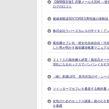
【期間限定版】恋愛メール大百科 ～彼
ログの口コミ
復縁体験談50STORIES男性版の体験
株式会社ラバーズカレスの中イキ！ア
風俗嬢セフレ化・彼女化自由自在！渋谷で
した男が明かす風俗嬢攻略裏マニュア
２１７人の風俗嬢も絶賛！風俗店オー
淫乱になるセックスでバンバンイカす
（株）刺激LIFE 長寺忠浩のザ・シー
ツイッターでセフレを量産する教科書 
女性のためのセックス講座～彼の心を
を暴露