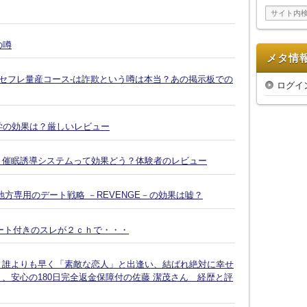
イ
ブ
の噂
メタ情
-セフレ量産コース-は詐欺という噂は本当？あの掲示板での
ログイ
復縁大学の効果は？厳しいレビュー
Ｘ催眠誘導システムって効果どう？体験者のレビュー
方専用のデート戦略 －REVENGE－の効果は嘘？
ート付きのスレが２ｃｈで・・・
、誰よりも早く「素敵な恋人」と出逢い、結ばれ絶対に幸せ
、安心の180日完全返金保障付の佐藤 潔茂さん 経歴と評