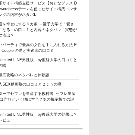
系サイト構築支援サービス【おとなプレス D
g】 wordpressテーマを使ったサイト構築コンサ
ングの内容がネタバレ
活を幸せにする６カ条 －量子力学で「愛さ
になる－の口コミと内容のネタバレ！実態が
に流出？
いパーティで最高の女性を手に入れる方法-E
ent Couple-の噂と実践者の口コミ
nlimited LINE男性版 by復縁大学の口コミと
の噂
徹底攻略のネタバレと体験談
人SEX動画塾の口コミと２ｃｈの噂
ターでセフレを量産する教科書 -セフレ量産
-は詐欺という噂は本当？あの掲示板での評
nlimited LINE男性版 by復縁大学の効果は？
レビュー