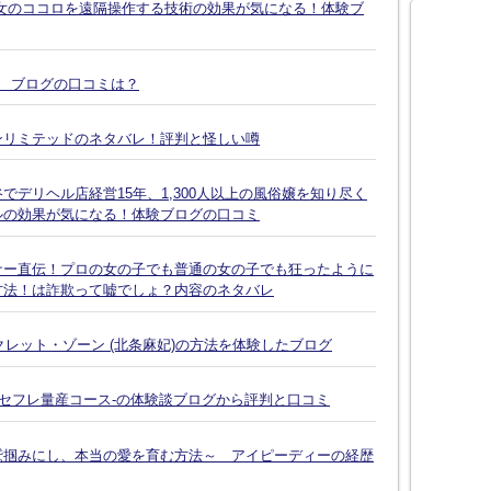
女のココロを遠隔操作する技術の効果が気になる！体験ブ
談 ブログの口コミは？
ンリミテッドのネタバレ！評判と怪しい噂
デリヘル店経営15年、1,300人以上の風俗嬢を知り尽く
ルの効果が気になる！体験ブログの口コミ
ナー直伝！プロの女の子でも普通の女の子でも狂ったように
方法！は詐欺って嘘でしょ？内容のネタバレ
クレット・ゾーン (北条麻妃)の方法を体験したブログ
-セフレ量産コース-の体験談ブログから評判と口コミ
鷲掴みにし、本当の愛を育む方法～ アイピーディーの経歴