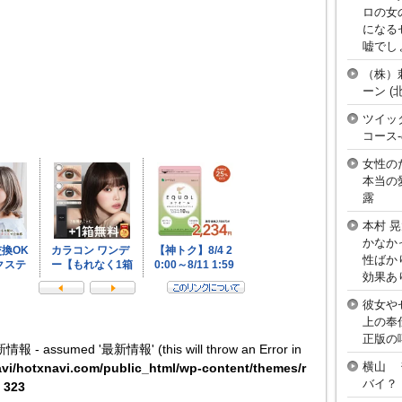
ロの女
になる
嘘でし
（株）
ーン 
ツイッ
コース
女性の
本当の
露
本村 
かなか
性ばか
効果あ
彼女や
上の奉
正版の
新情報 - assumed '最新情報' (this will throw an Error in
横山 
vi/hotxnavi.com/public_html/wp-content/themes/r
バイ？
e
323