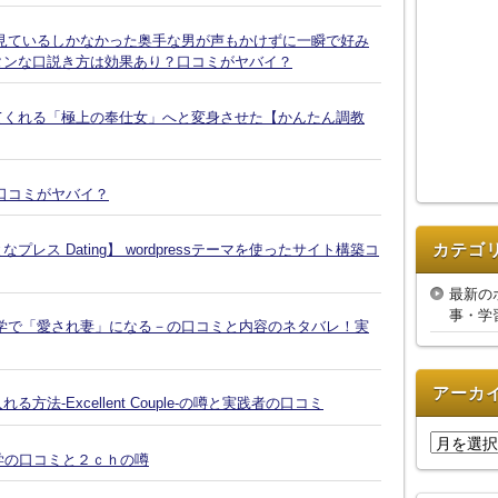
見ているしかなかった奥手な男が声もかけずに一瞬で好み
タンな口説き方は効果あり？口コミがヤバイ？
てくれる「極上の奉仕女」へと変身させた【かんたん調教
口コミがヤバイ？
カテゴ
ス Dating】 wordpressテーマを使ったサイト構築コ
最新の
事・学
学で「愛され妻」になる－の口コミと内容のネタバレ！実
アーカ
-Excellent Couple-の噂と実践者の口コミ
ア
復縁大学の口コミと２ｃｈの噂
ー
カ