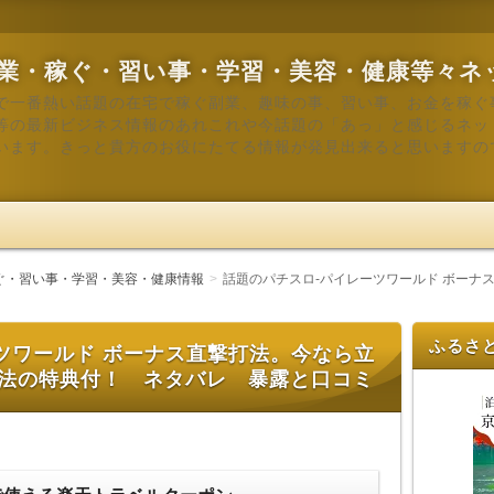
業・稼ぐ・習い事・学習・美容・健康等々ネ
で一番熱い話題の在宅で稼ぐ副業、趣味の事、習い事、お金を稼ぐ
等の最新ビジネス情報のあれこれや今話題の「あっ」と感じるネッ
います。きっと貴方のお役にたてる情報が発見出来ると思いますの
ぐ・習い事・学習・美容・健康情報
話題のパチスロ-パイレーツワールド ボーナ
ふるさ
ツワールド ボーナス直撃打法。今なら立
略法の特典付！ ネタバレ 暴露と口コミ