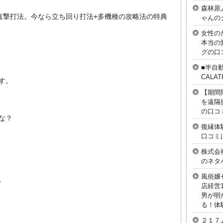
森林原
ス直撃打法。今なら立ち回り打法+多機種の攻略法の特典
ゃんの
女性の
本当の
グの口
■半自
CAL
す。
【期間
を遠隔
の口コ
な？
復縁体
口コミ
株式会
のネタ
風俗嬢
。
店経営
男が明
る！体
２１７