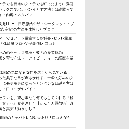
の子でも普通の女の子でも狂ったように淫乱
セックスでバンバンイカす方法！は詐欺って
ょ？内容のネタバレ
刺激LIFE 長寺忠浩のザ・シークレット・ゾ
(北条麻妃)の方法を体験したブログ
ターでセフレを量産する教科書 -セフレ量産
-の体験談ブログから評判と口コミ
ためのセックス講座～彼の心を鷲掴みにし、
愛を育む方法～ アイピーディーの経歴を暴
晃太郎の気になる女性を遠くから見ているし
った奥手な男が声もかけずに一瞬で好みの女
りにモテモテになったカンタンな口説き方は
り？口コミがヤバイ？
セフレを、望む事なら何でもしてくれる「極
仕女」へと変身させた【かんたん調教術】改
噂と真実！効果なし？
郁郎のキャバトレは効果あり？口コミがヤ