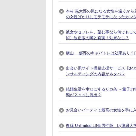
本村 晃太郎の気になる女性を遠くから
の女性ばかりにモテモテになったカン
彼女やセフレを、望む事なら何でもし
術】改正版の噂と真実！効果なし？
横山 郁郎のキャバトレは効果あり？
出会い系サイト構築支援サービス【おとなプレ
ンサルティングの内容がネタバレ
結婚生活を幸せにする６カ条 －量子力
態が２ｃｈに流出？
お見合いパーティで最高の女性を手に入れる方法
復縁 Unlimited LINE男性版 by