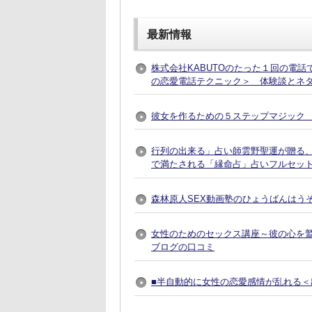
最新情報
株式会社KABUTOのたった１回の電
の恋愛電話テクニック＞ 体験談とネ
彼女を作るための５ステップマジック 
行列の出来る」占い師雲野聖運が贈る
で満たされる「縁命占」占いフルセット
森林原人SEX動画塾のひょうばんはう
女性のためのセックス講座～彼の心を
ブログの口コミ
■半自動的に女性の恋愛感情が乱れる＜出