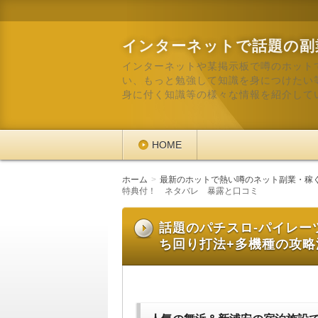
インターネットで話題の副
インターネットや某掲示板で噂のホット
い、もっと勉強して知識を身につけたい
身に付く知識等の様々な情報を紹介して
HOME
ホーム
最新のホットで熱い噂のネット副業・稼
特典付！ ネタバレ 暴露と口コミ
話題のパチスロ-パイレー
ち回り打法+多機種の攻