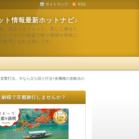
サイトマップ
RSS
ット情報最新ホットナビ♪
事、美容＆ダイエット、美しく痩せた
トビジネスや投資で稼ぐ情報や簡単に
で参考になれば幸いです♪
ス直撃打法。今なら立ち回り打法+多機種の攻略法の
と納税で京都旅行しませんか？