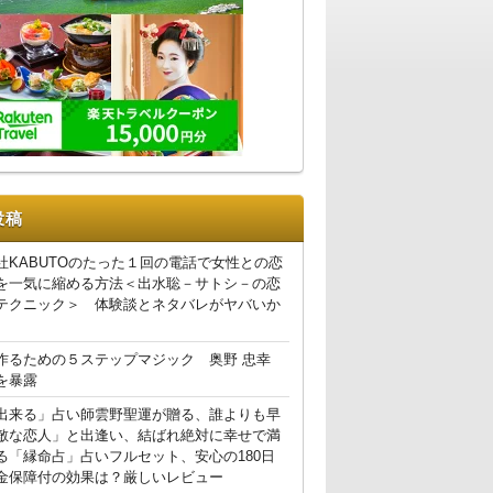
投稿
社KABUTOのたった１回の電話で女性との恋
を一気に縮める方法＜出水聡－サトシ－の恋
テクニック＞ 体験談とネタバレがヤバいか
作るための５ステップマジック 奥野 忠幸
を暴露
出来る」占い師雲野聖運が贈る、誰よりも早
敵な恋人」と出逢い、結ばれ絶対に幸せで満
る「縁命占」占いフルセット、安心の180日
金保障付の効果は？厳しいレビュー