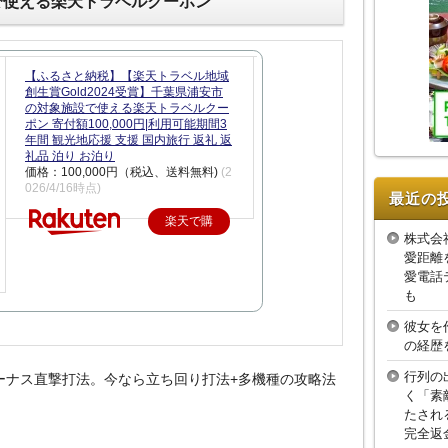
で使える楽天トラベルクーポン
【ふるさと納税】【楽天トラベル地域
創生賞Gold2024受賞】千葉県浦安市
の対象施設で使える楽天トラベルクー
ポン 寄付額100,000円|利用可能期間3
年間 観光地応援 支援 国内旅行 返礼 返
礼品 泊り お泊り
価格：100,000円（税込、送料無料)
(2
026/4/16時点)
最近の
楽天で購
株式会
入
愛距離
愛電話
も
彼女を
の経歴
行列の
ボーナス直撃打法。今なら立ち回り打法+多機種の攻略法
く「素
たされ
完全返