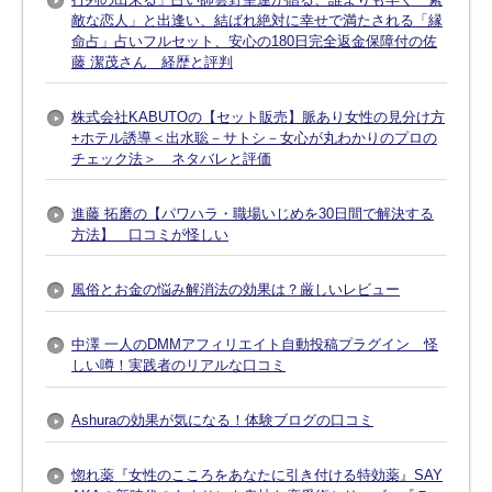
敵な恋人」と出逢い、結ばれ絶対に幸せで満たされる「縁
命占」占いフルセット、安心の180日完全返金保障付の佐
藤 潔茂さん 経歴と評判
株式会社KABUTOの【セット販売】脈あり女性の見分け方
+ホテル誘導＜出水聡－サトシ－女心が丸わかりのプロの
チェック法＞ ネタバレと評価
進藤 拓磨の【パワハラ・職場いじめを30日間で解決する
方法】 口コミが怪しい
風俗とお金の悩み解消法の効果は？厳しいレビュー
中澤 一人のDMMアフィリエイト自動投稿プラグイン 怪
しい噂！実践者のリアルな口コミ
Ashuraの効果が気になる！体験ブログの口コミ
惚れ薬『女性のこころをあなたに引き付ける特効薬』SAY