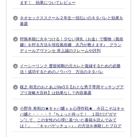
ます！ 効果についてレビュー
ネオセックススクール２年生一括払いのネタバレと効果を
暴露
狩猟本能に火をつける！少ない弾丸（お金）で獲物（風俗
嬢）を狩る方法を現役風俗嬢 志乃が教えます♪ グラン
ディールアヴァンセ 井上誠のクレームや評判
イーシーリンク 豊留裕剛の元カレと復縁するための必勝
法！成功するためのノウハウ 方法のネタバレ
楳之 和充のおとあぷVer3.0【おとな男子専用マッチングア
プリ攻略大百科】は効果なし？内容暴露
小野寺 寿和の★キャバ嬢ｖｓ心理作戦★ 今日こそはキャ
バ嬢と・・・・？『ちょっと待って！ １回だけ“ガマ
ン”して、この女性の心理に基づいた書籍を読んでみて
は！』 「キャバゲッチュ～♪」の方法を体験したブログ