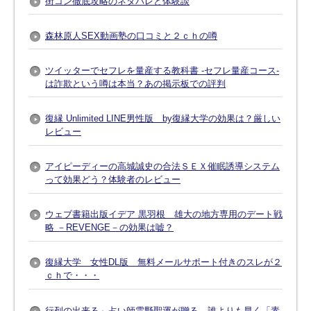
街コン徹底攻略のネタバレと体験談
森林原人SEX動画塾の口コミと２ｃｈの噂
ツイッターでセフレを量産する教科書 -セフレ量産コース-
は詐欺という噂は本当？あの掲示板での評判
復縁 Unlimited LINE男性版 by復縁大学の効果は？厳しい
レビュー
アイピーディーの高城誠史の合法ＳＥＸ催眠誘導システム
って効果どう？体験者のレビュー
ウェブ書籍出版イデア 黒羽根 雄大の地方専用のデート戦
略 －REVENGE－の効果は嘘？
復縁大学 女性DL版 無料メールサポート付きのスレが２
ｃｈで・・・
行列の出来る」占い師雲野聖運が贈る、誰よりも早く「素