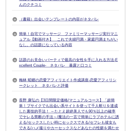
んのクチコミ
（書籍）出会いテンプレートの内容がネタバレ
簡単！自宅でマッサージ ファミリーマッサージ実行マニ
ュアル【動画付き】 これで夫婦円満・家庭円満まちがい
なし。の話題になっている内容
話題のお見合いパーティで最高の女性を手に入れる方法-E
xcellent Couple- ネタバレ 暴露と口コミ
梅林 昭郷の恋愛アフィリエイト作成講座-恋愛アフィリシ
ークレット ネタバレと評価
長野 康弘の【3日間限定価格/マニュアルコース】「超簡
単！ブサイクでも出会い系サイトを使って千人斬りを達成
した裏技的手法！ ～たとえ超絶美人でも90％以上の確率
でヤレる禁断の手法～/魔法の一言で簡単にラブホテルに誘
える/セックスしたい時にセックスできる/セフレも彼女も
できる/ハメ撮りやカーセックスなどあなたの性癖を満たせ