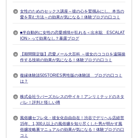
女性のためのセックス講座～彼の心を鷲掴みにし、本当の
愛を育む方法～の効果が気になる！体験ブログの口コミ
■半自動的に女性の恋愛感情が乱れる＜出水聡 ESCALAT
ION＞って効果なし？暴露ブログ
【期間限定版】恋愛メール大百科 ～彼女のココロを遠隔操
作する技術の効果が気になる！体験ブログの口コミ
復縁体験談50STORIES男性版の体験談 ブログの口コミ
は？
株式会社ラバーズカレスの中イキ！アンリミテッドのネタ
バレ！評判と怪しい噂
風俗嬢セフレ化・彼女化自由自在！渋谷でデリヘル店経営
15年、1,300人以上の風俗嬢を知り尽くした男が明かす風
俗嬢攻略裏マニュアルの効果が気になる！体験ブログの口
コミ