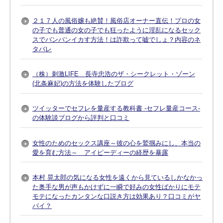
２１７人の風俗嬢も絶賛！風俗店オーナー直伝！プロの女
の子でも普通の女の子でも狂ったように淫乱になるセック
スでバンバンイカす方法！は詐欺って嘘でしょ？内容のネ
タバレ
（株）刺激LIFE 長寺忠浩のザ・シークレット・ゾーン
(北条麻妃)の方法を体験したブログ
ツイッターでセフレを量産する教科書 -セフレ量産コース-
の体験談ブログから評判と口コミ
女性のためのセックス講座～彼の心を鷲掴みにし、本当の
愛を育む方法～ アイピーディーの経歴を暴露
本村 晃太郎の気になる女性を遠くから見ているしかなかっ
た奥手な男が声もかけずに一瞬で好みの女性ばかりにモテ
モテになったカンタンな口説き方は効果あり？口コミがヤ
バイ？