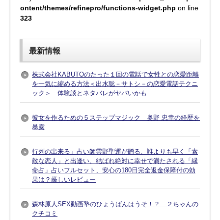
ontent/themes/refinepro/functions-widget.php
on line
323
最新情報
株式会社KABUTOのたった１回の電話で女性との恋愛距離
を一気に縮める方法＜出水聡－サトシ－の恋愛電話テクニ
ック＞ 体験談とネタバレがヤバいかも
彼女を作るための５ステップマジック 奥野 忠幸の経歴を
暴露
行列の出来る」占い師雲野聖運が贈る、誰よりも早く「素
敵な恋人」と出逢い、結ばれ絶対に幸せで満たされる「縁
命占」占いフルセット、安心の180日完全返金保障付の効
果は？厳しいレビュー
森林原人SEX動画塾のひょうばんはうそ！？ ２ちゃんの
クチコミ