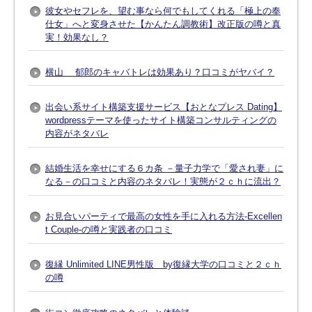
彼女やセフレを、望む事なら何でもしてくれる「極上の奉
仕女」へと変身させた【かんたん調教術】改正版の噂と真
実！効果なし？
横山 郁郎のキャバトレは効果あり？口コミがヤバイ？
出会い系サイト構築支援サービス【おとなプレス Dating】
wordpressテーマを使ったサイト構築コンサルティングの
内容がネタバレ
結婚生活を幸せにする６カ条 －量子力学で「愛され妻」に
なる－の口コミと内容のネタバレ！実態が２ｃｈに流出？
お見合いパーティで最高の女性を手に入れる方法-Excellen
t Couple-の噂と実践者の口コミ
復縁 Unlimited LINE男性版 by復縁大学の口コミと２ｃｈ
の噂