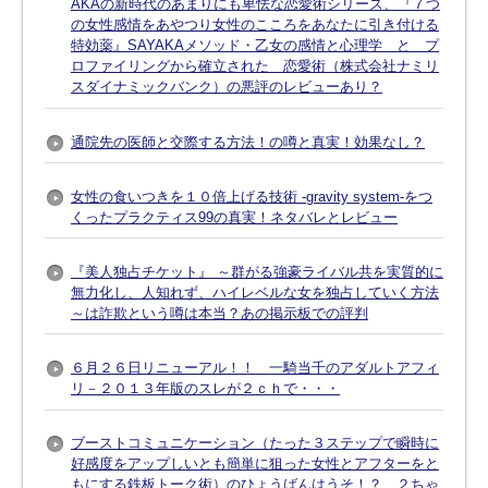
AKAの新時代のあまりにも卑怯な恋愛術シリーズ、『７つ
の女性感情をあやつり女性のこころをあなたに引き付ける
特効薬』SAYAKAメソッド・乙女の感情と心理学 と プ
ロファイリングから確立された 恋愛術（株式会社ナミリ
スダイナミックバンク）の悪評のレビューあり？
通院先の医師と交際する方法！の噂と真実！効果なし？
女性の食いつきを１０倍上げる技術 -gravity system-をつ
くったプラクティス99の真実！ネタバレとレビュー
『美人独占チケット』 ～群がる強豪ライバル共を実質的に
無力化し、人知れず、ハイレベルな女を独占していく方法
～は詐欺という噂は本当？あの掲示板での評判
６月２６日リニューアル！！ 一騎当千のアダルトアフィ
リ－２０１３年版のスレが２ｃｈで・・・
ブーストコミュニケーション（たった３ステップで瞬時に
好感度をアップしいとも簡単に狙った女性とアフターをと
もにする鉄板トーク術）のひょうばんはうそ！？ ２ちゃ