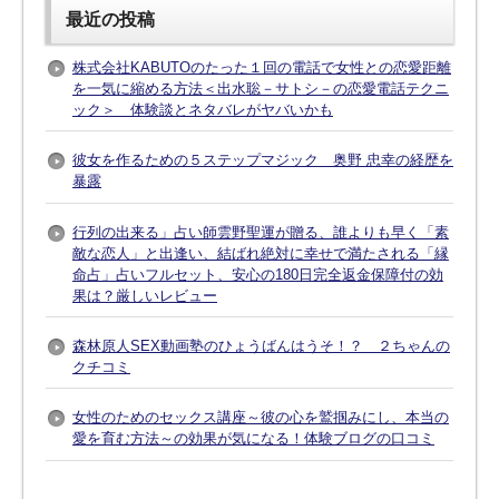
最近の投稿
株式会社KABUTOのたった１回の電話で女性との恋愛距離
を一気に縮める方法＜出水聡－サトシ－の恋愛電話テクニ
ック＞ 体験談とネタバレがヤバいかも
彼女を作るための５ステップマジック 奥野 忠幸の経歴を
暴露
行列の出来る」占い師雲野聖運が贈る、誰よりも早く「素
敵な恋人」と出逢い、結ばれ絶対に幸せで満たされる「縁
命占」占いフルセット、安心の180日完全返金保障付の効
果は？厳しいレビュー
森林原人SEX動画塾のひょうばんはうそ！？ ２ちゃんの
クチコミ
女性のためのセックス講座～彼の心を鷲掴みにし、本当の
愛を育む方法～の効果が気になる！体験ブログの口コミ