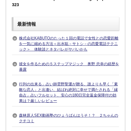
323
最新情報
株式会社KABUTOのたった１回の電話で女性との恋愛距離
を一気に縮める方法＜出水聡－サトシ－の恋愛電話テクニ
ック＞ 体験談とネタバレがヤバいかも
彼女を作るための５ステップマジック 奥野 忠幸の経歴を
暴露
行列の出来る」占い師雲野聖運が贈る、誰よりも早く「素
敵な恋人」と出逢い、結ばれ絶対に幸せで満たされる「縁
命占」占いフルセット、安心の180日完全返金保障付の効
果は？厳しいレビュー
森林原人SEX動画塾のひょうばんはうそ！？ ２ちゃんの
クチコミ