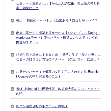
仕女」へと変身させた【かんたん調教術】改正版の噂と真
実！効果なし？
横山 郁郎のキャバトレは効果あり？口コミがヤバイ？
出会い系サイト構築支援サービス【おとなプレス Dating】
wordpressテーマを使ったサイト構築コンサルティングの
内容がネタバレ
結婚生活を幸せにする６カ条 －量子力学で「愛され妻」に
なる－の口コミと内容のネタバレ！実態が２ｃｈに流出？
お見合いパーティで最高の女性を手に入れる方法-Excellen
t Couple-の噂と実践者の口コミ
復縁 Unlimited LINE男性版 by復縁大学の口コミと２ｃｈ
の噂
街コン徹底攻略のネタバレと体験談