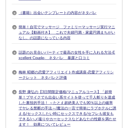
（書籍）出会いテンプレートの内容がネタバレ
簡単！自宅でマッサージ ファミリーマッサージ実行マニ
ュアル【動画付き】 これで夫婦円満・家庭円満まちがい
なし。の話題になっている内容
話題のお見合いパーティで最高の女性を手に入れる方法-E
xcellent Couple- ネタバレ 暴露と口コミ
梅林 昭郷の恋愛アフィリエイト作成講座-恋愛アフィリシ
ークレット ネタバレと評価
長野 康弘の【3日間限定価格/マニュアルコース】「超簡
単！ブサイクでも出会い系サイトを使って千人斬りを達成
した裏技的手法！ ～たとえ超絶美人でも90％以上の確率
でヤレる禁断の手法～/魔法の一言で簡単にラブホテルに誘
える/セックスしたい時にセックスできる/セフレも彼女も
できる/ハメ撮りやカーセックスなどあなたの性癖を満たせ
ます！ 効果についてレビュー