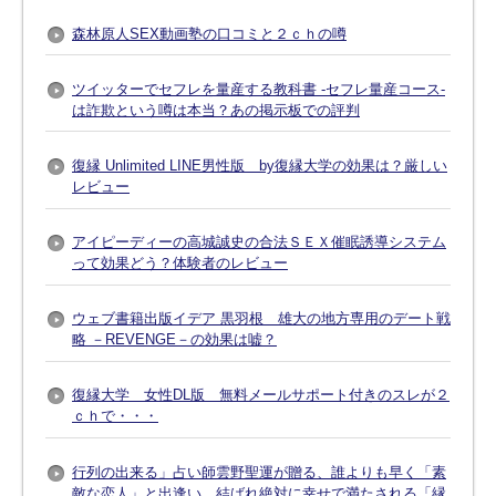
森林原人SEX動画塾の口コミと２ｃｈの噂
ツイッターでセフレを量産する教科書 -セフレ量産コース-
は詐欺という噂は本当？あの掲示板での評判
復縁 Unlimited LINE男性版 by復縁大学の効果は？厳しい
レビュー
アイピーディーの高城誠史の合法ＳＥＸ催眠誘導システム
って効果どう？体験者のレビュー
ウェブ書籍出版イデア 黒羽根 雄大の地方専用のデート戦
略 －REVENGE－の効果は嘘？
復縁大学 女性DL版 無料メールサポート付きのスレが２
ｃｈで・・・
行列の出来る」占い師雲野聖運が贈る、誰よりも早く「素
敵な恋人」と出逢い、結ばれ絶対に幸せで満たされる「縁