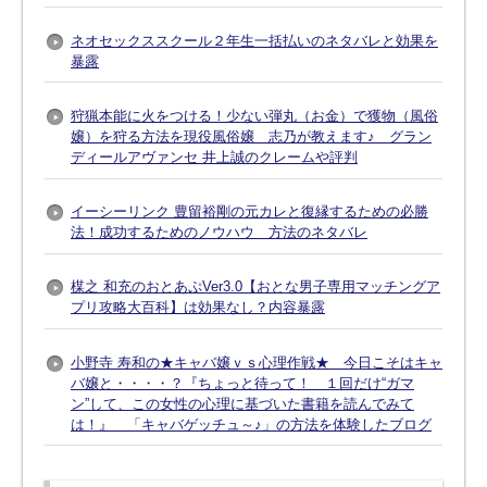
ネオセックススクール２年生一括払いのネタバレと効果を
暴露
狩猟本能に火をつける！少ない弾丸（お金）で獲物（風俗
嬢）を狩る方法を現役風俗嬢 志乃が教えます♪ グラン
ディールアヴァンセ 井上誠のクレームや評判
イーシーリンク 豊留裕剛の元カレと復縁するための必勝
法！成功するためのノウハウ 方法のネタバレ
楳之 和充のおとあぷVer3.0【おとな男子専用マッチングア
プリ攻略大百科】は効果なし？内容暴露
小野寺 寿和の★キャバ嬢ｖｓ心理作戦★ 今日こそはキャ
バ嬢と・・・・？『ちょっと待って！ １回だけ“ガマ
ン”して、この女性の心理に基づいた書籍を読んでみて
は！』 「キャバゲッチュ～♪」の方法を体験したブログ