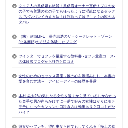
２１７人の風俗嬢も絶賛！風俗店オーナー直伝！プロの女
の子でも普通の女の子でも狂ったように淫乱になるセック
スでバンバンイカす方法！は詐欺って嘘でしょ？内容のネ
タバレ
（株）刺激LIFE 長寺忠浩のザ・シークレット・ゾーン
(北条麻妃)の方法を体験したブログ
ツイッターでセフレを量産する教科書 -セフレ量産コース-
の体験談ブログから評判と口コミ
女性のためのセックス講座～彼の心を鷲掴みにし、本当の
愛を育む方法～ アイピーディーの経歴を暴露
本村 晃太郎の気になる女性を遠くから見ているしかなかっ
た奥手な男が声もかけずに一瞬で好みの女性ばかりにモテ
モテになったカンタンな口説き方は効果あり？口コミがヤ
バイ？
彼女やセフレを、望む事なら何でもしてくれる「極上の奉