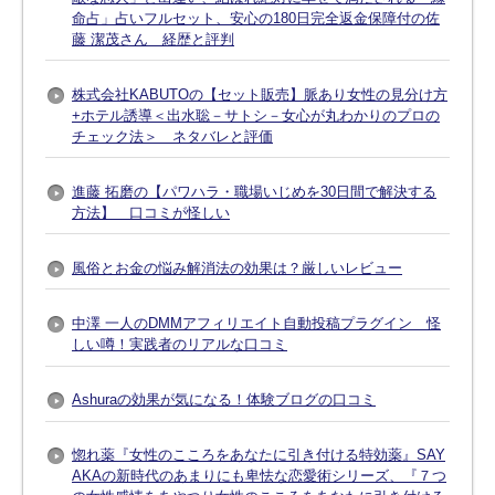
命占」占いフルセット、安心の180日完全返金保障付の佐
藤 潔茂さん 経歴と評判
株式会社KABUTOの【セット販売】脈あり女性の見分け方
+ホテル誘導＜出水聡－サトシ－女心が丸わかりのプロの
チェック法＞ ネタバレと評価
進藤 拓磨の【パワハラ・職場いじめを30日間で解決する
方法】 口コミが怪しい
風俗とお金の悩み解消法の効果は？厳しいレビュー
中澤 一人のDMMアフィリエイト自動投稿プラグイン 怪
しい噂！実践者のリアルな口コミ
Ashuraの効果が気になる！体験ブログの口コミ
惚れ薬『女性のこころをあなたに引き付ける特効薬』SAY
AKAの新時代のあまりにも卑怯な恋愛術シリーズ、『７つ