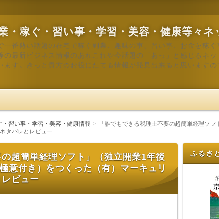
業・稼ぐ・習い事・学習・美容・健康等々ネ
で一番熱い話題の在宅で稼ぐ副業、趣味の事、習い事、お金を稼ぐ
等の最新ビジネス情報のあれこれや今話題の「あっ」と感じるネッ
います。きっと貴方のお役にたてる情報が発見出来ると思いますの
ぐ・習い事・学習・美容・健康情報
「誰でもできる税理士不要の超簡単経理ソフト
ネタバレとレビュー
ふるさ
要の超簡単経理ソフト」（独立開業1年後
る極意付き）をつくった（有）マーキュリ
とレビュー