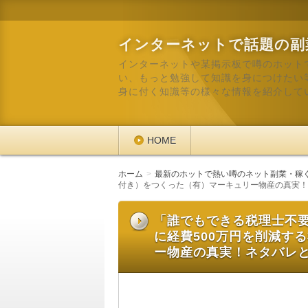
インターネットで話題の副
インターネットや某掲示板で噂のホット
い、もっと勉強して知識を身につけたい
身に付く知識等の様々な情報を紹介して
HOME
ホーム
最新のホットで熱い噂のネット副業・稼
付き）をつくった（有）マーキュリー物産の真実！
「誰でもできる税理士不
に経費500万円を削減す
ー物産の真実！ネタバレ