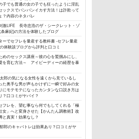
の子でも普通の女の子でも狂ったように淫乱
セックスでバンバンイカす方法！は詐欺って
ょ？内容のネタバレ
刺激LIFE 長寺忠浩のザ・シークレット・ゾ
(北条麻妃)の方法を体験したブログ
ターでセフレを量産する教科書 -セフレ量産
-の体験談ブログから評判と口コミ
ためのセックス講座～彼の心を鷲掴みにし、
愛を育む方法～ アイピーディーの経歴を暴
晃太郎の気になる女性を遠くから見ているし
った奥手な男が声もかけずに一瞬で好みの女
りにモテモテになったカンタンな口説き方は
り？口コミがヤバイ？
セフレを、望む事なら何でもしてくれる「極
仕女」へと変身させた【かんたん調教術】改
噂と真実！効果なし？
郁郎のキャバトレは効果あり？口コミがヤ