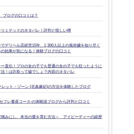
談 ブログの口コミは？
ンリミテッドのネタバレ！評判と怪しい噂
デリヘル店経営15年、1,300人以上の風俗嬢を知り尽く
ルの効果が気になる！体験ブログの口コミ
ナー直伝！プロの女の子でも普通の女の子でも狂ったように
方法！は詐欺って嘘でしょ？内容のネタバレ
クレット・ゾーン (北条麻妃)の方法を体験したブログ
-セフレ量産コース-の体験談ブログから評判と口コミ
鷲掴みにし、本当の愛を育む方法～ アイピーディーの経歴