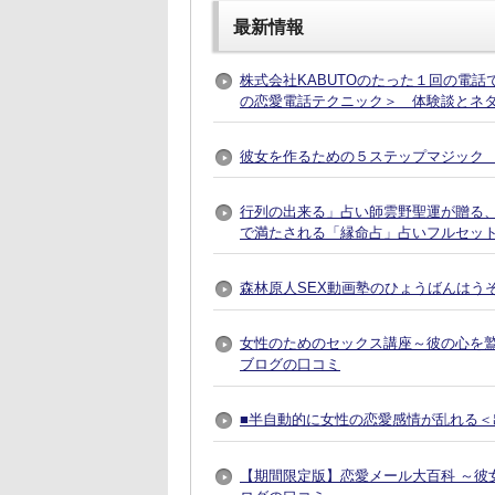
最新情報
株式会社KABUTOのたった１回の電
の恋愛電話テクニック＞ 体験談とネ
彼女を作るための５ステップマジック 
行列の出来る」占い師雲野聖運が贈る
で満たされる「縁命占」占いフルセット
森林原人SEX動画塾のひょうばんはう
女性のためのセックス講座～彼の心を
ブログの口コミ
■半自動的に女性の恋愛感情が乱れる＜出
【期間限定版】恋愛メール大百科 ～彼