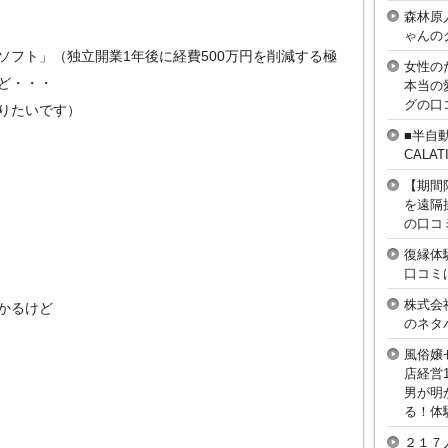
森林原
ゃんの
ソフト」（独立開業1年後に経費500万円を削減する極
女性の
ど・・・
本当の
グの口
りたいです）
■半自
CAL
【期間
を遠隔
の口コ
復縁体
口コミ
株式会
かるけど
のネタ
風俗嬢
店経営
男が明
る！体
２１７