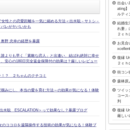
出会い
atin
ルティ
話で女性との恋愛距離を一気に縮める方法＜出水聡－サトシ－
結婚生
タバレがヤバいかも
れ妻」
２ｃｈ
奥野 忠幸の経歴を暴露
お見合
xcell
、誰よりも早く「素敵な恋人」と出逢い、結ばれ絶対に幸せ
復縁 U
、安心の180日完全返金保障付の効果は？厳しいレビュー
２ｃｈ
街コン
そ！？ ２ちゃんのクチコミ
森林原
ツイッ
鷲掴みにし、本当の愛を育む方法～の効果が気になる！体験
コース
判
復縁 U
水聡 ESCALATION＞って効果なし？暴露ブログ
厳しい
女のココロを遠隔操作する技術の効果が気になる！体験ブ