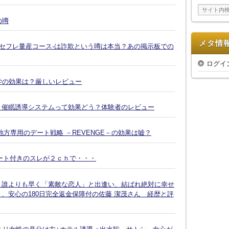
イ
ブ
の噂
メタ情
-セフレ量産コース-は詐欺という噂は本当？あの掲示板での
ログイ
復縁大学の効果は？厳しいレビュー
Ｘ催眠誘導システムって効果どう？体験者のレビュー
方専用のデート戦略 －REVENGE－の効果は嘘？
ート付きのスレが２ｃｈで・・・
、誰よりも早く「素敵な恋人」と出逢い、結ばれ絶対に幸せ
、安心の180日完全返金保障付の佐藤 潔茂さん 経歴と評