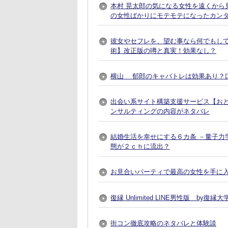
本村 晃太郎の気になる女性を遠くから
の女性ばかりにモテモテになったカン
彼女やセフレを、望む事なら何でもし
術】改正版の噂と真実！効果なし？
横山 郁郎のキャバトレは効果あり？
出会い系サイト構築支援サービス【おとなプレ
ンサルティングの内容がネタバレ
結婚生活を幸せにする６カ条 －量子力
態が２ｃｈに流出？
お見合いパーティで最高の女性を手に入れる方法
復縁 Unlimited LINE男性版 by
街コン徹底攻略のネタバレと体験談