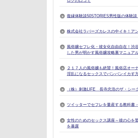
ログの口コミ
復縁体験談50STORIES男性版の体験
株式会社ラバーズカレスの中イキ！ア
風俗嬢セフレ化・彼女化自由自在！渋谷で
した男が明かす風俗嬢攻略裏マニュア
２１７人の風俗嬢も絶賛！風俗店オー
淫乱になるセックスでバンバンイカす
（株）刺激LIFE 長寺忠浩のザ・シー
ツイッターでセフレを量産する教科書 
女性のためのセックス講座～彼の心を
を暴露