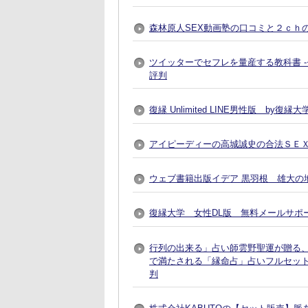
森林原人SEX動画塾の口コミと２ｃｈ
ツイッターでセフレを量産する教科書 
評判
復縁 Unlimited LINE男性版 by
アイピーディーの高城誠史の合法ＳＥ
ウェブ書籍出版イデア 黒羽根 雄大の地
復縁大学 女性DL版 無料メールサポ
行列の出来る」占い師雲野聖運が贈る
で満たされる「縁命占」占いフルセット
判