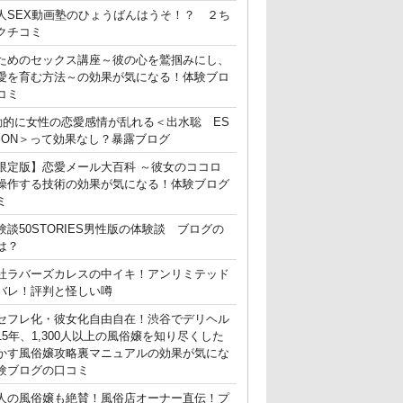
人SEX動画塾のひょうばんはうそ！？ ２ち
クチコミ
ためのセックス講座～彼の心を鷲掴みにし、
愛を育む方法～の効果が気になる！体験ブロ
コミ
動的に女性の恋愛感情が乱れる＜出水聡 ES
ATION＞って効果なし？暴露ブログ
限定版】恋愛メール大百科 ～彼女のココロ
操作する技術の効果が気になる！体験ブログ
ミ
験談50STORIES男性版の体験談 ブログの
は？
社ラバーズカレスの中イキ！アンリミテッド
バレ！評判と怪しい噂
セフレ化・彼女化自由自在！渋谷でデリヘル
15年、1,300人以上の風俗嬢を知り尽くした
かす風俗嬢攻略裏マニュアルの効果が気にな
験ブログの口コミ
人の風俗嬢も絶賛！風俗店オーナー直伝！プ