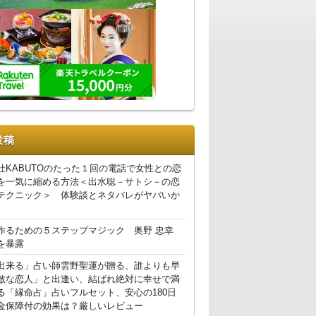
投稿
社KABUTOのたった１回の電話で女性との恋
を一気に縮める方法＜出水聡－サトシ－の恋
テクニック＞ 体験談とネタバレがヤバいか
作るための５ステップマジック 奥野 忠幸
を暴露
出来る」占い師雲野聖運が贈る、誰よりも早
敵な恋人」と出逢い、結ばれ絶対に幸せで満
る「縁命占」占いフルセット、安心の180日
金保障付の効果は？厳しいレビュー