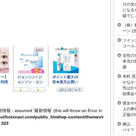
ロの女
になる
嘘でし
（株）
ーン 
ツイッ
コース
女性の
本当の
露
本村 
かなか
性ばか
効果あ
彼女や
上の奉
新情報 - assumed '最新情報' (this will throw an Error in
正版の
vi/hotxnavi.com/public_html/wp-content/themes/r
e
323
横山 
バイ？