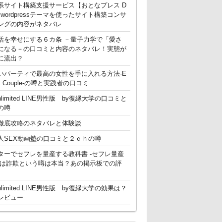
系サイト構築支援サービス【おとなプレス D
g】 wordpressテーマを使ったサイト構築コンサ
ングの内容がネタバレ
活を幸せにする６カ条 －量子力学で「愛さ
になる－の口コミと内容のネタバレ！実態が
に流出？
いパーティで最高の女性を手に入れる方法-E
ent Couple-の噂と実践者の口コミ
nlimited LINE男性版 by復縁大学の口コミと
の噂
徹底攻略のネタバレと体験談
人SEX動画塾の口コミと２ｃｈの噂
ターでセフレを量産する教科書 -セフレ量産
-は詐欺という噂は本当？あの掲示板での評
nlimited LINE男性版 by復縁大学の効果は？
レビュー