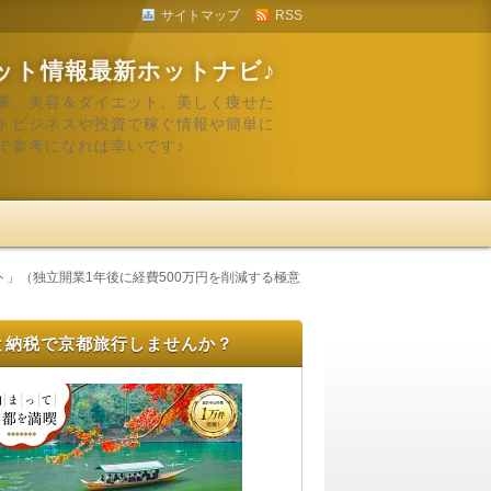
サイトマップ
RSS
ット情報最新ホットナビ♪
事、美容＆ダイエット、美しく痩せた
トビジネスや投資で稼ぐ情報や簡単に
で参考になれば幸いです♪
」（独立開業1年後に経費500万円を削減する極意
と納税で京都旅行しませんか？