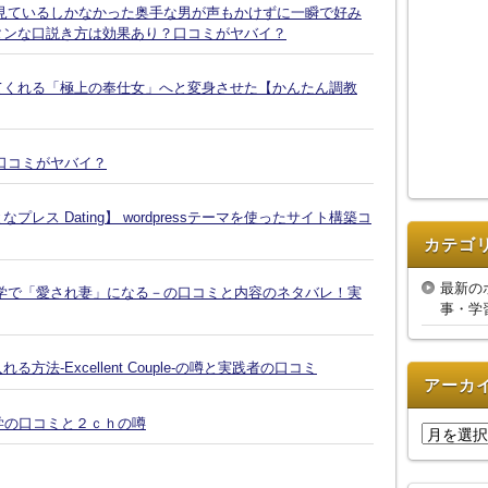
見ているしかなかった奥手な男が声もかけずに一瞬で好み
タンな口説き方は効果あり？口コミがヤバイ？
てくれる「極上の奉仕女」へと変身させた【かんたん調教
口コミがヤバイ？
ス Dating】 wordpressテーマを使ったサイト構築コ
カテゴ
最新の
学で「愛され妻」になる－の口コミと内容のネタバレ！実
事・学
-Excellent Couple-の噂と実践者の口コミ
アーカ
復縁大学の口コミと２ｃｈの噂
ア
ー
カ