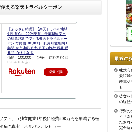
で使える楽天トラベルクーポン
【ふるさと納税】【楽天トラベル地域
創生賞Gold2024受賞】千葉県浦安市
の対象施設で使える楽天トラベルクー
ポン 寄付額100,000円|利用可能期間3
年間 観光地応援 支援 国内旅行 返礼 返
礼品 泊り お泊り
価格：100,000円（税込、送料無料)
(2
最近の
026/4/16時点)
株式会
楽天で購
愛距離
入
愛電話
も
彼女を
の経歴
行列の
く「素
ソフト」（独立開業1年後に経費500万円を削減する極
たされ
物産の真実！ネタバレとレビュー
完全返