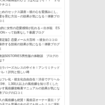
人SEX動画塾のひょうばんはうそ！？ ２ち
クチコミ
ためのセックス講座～彼の心を鷲掴みにし、
愛を育む方法～の効果が気になる！体験ブロ
コミ
動的に女性の恋愛感情が乱れる＜出水聡 ES
ATION＞って効果なし？暴露ブログ
限定版】恋愛メール大百科 ～彼女のココロ
操作する技術の効果が気になる！体験ブログ
ミ
験談50STORIES男性版の体験談 ブログの
は？
社ラバーズカレスの中イキ！アンリミテッド
バレ！評判と怪しい噂
セフレ化・彼女化自由自在！渋谷でデリヘル
15年、1,300人以上の風俗嬢を知り尽くした
かす風俗嬢攻略裏マニュアルの効果が気にな
験ブログの口コミ
人の風俗嬢も絶賛！風俗店オーナー直伝！プ
の子でも普通の女の子でも狂ったように淫乱