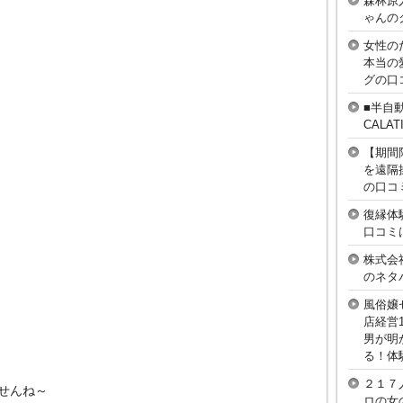
森林原
ゃんの
女性の
本当の
グの口
■半自
CAL
【期間
を遠隔
の口コ
復縁体
口コミ
株式会
のネタ
風俗嬢
店経営
男が明
る！体
２１７
せんね～
ロの女