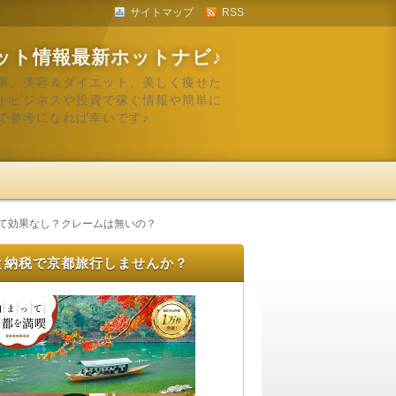
サイトマップ
RSS
ット情報最新ホットナビ♪
事、美容＆ダイエット、美しく痩せた
トビジネスや投資で稼ぐ情報や簡単に
で参考になれば幸いです♪
って効果なし？クレームは無いの？
と納税で京都旅行しませんか？