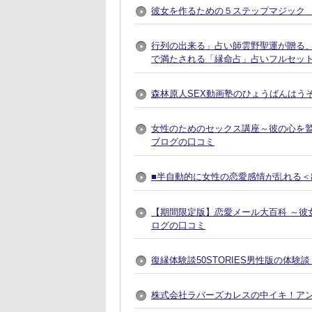
彼女を作るための５ステップマジック 
行列の出来る」占い師雲野聖運が贈る
で満たされる「縁命占」占いフルセット
森林原人SEX動画塾のひょうばんはう
女性のためのセックス講座～彼の心を
ブログの口コミ
■半自動的に女性の恋愛感情が乱れる＜出
【期間限定版】恋愛メール大百科 ～彼
ログの口コミ
復縁体験談50STORIES男性版の体験
株式会社ラバーズカレスの中イキ！ア