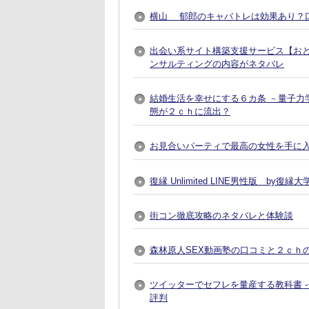
横山 郁郎のキャバトレは効果あり？
出会い系サイト構築支援サービス【おとなプレ
ンサルティングの内容がネタバレ
結婚生活を幸せにする６カ条 －量子力
態が２ｃｈに流出？
お見合いパーティで最高の女性を手に入れる方法
復縁 Unlimited LINE男性版 by
街コン徹底攻略のネタバレと体験談
森林原人SEX動画塾の口コミと２ｃｈ
ツイッターでセフレを量産する教科書 
評判