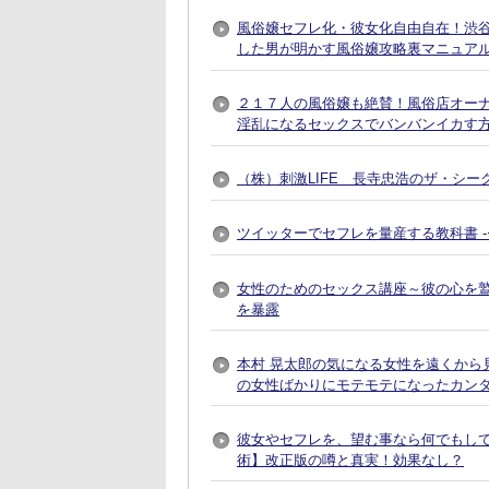
風俗嬢セフレ化・彼女化自由自在！渋谷で
した男が明かす風俗嬢攻略裏マニュア
２１７人の風俗嬢も絶賛！風俗店オー
淫乱になるセックスでバンバンイカす
（株）刺激LIFE 長寺忠浩のザ・シー
ツイッターでセフレを量産する教科書 
女性のためのセックス講座～彼の心を
を暴露
本村 晃太郎の気になる女性を遠くから
の女性ばかりにモテモテになったカン
彼女やセフレを、望む事なら何でもし
術】改正版の噂と真実！効果なし？