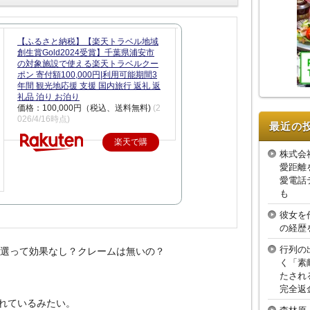
【ふるさと納税】【楽天トラベル地域
創生賞Gold2024受賞】千葉県浦安市
の対象施設で使える楽天トラベルクー
ポン 寄付額100,000円|利用可能期間3
年間 観光地応援 支援 国内旅行 返礼 返
礼品 泊り お泊り
価格：100,000円（税込、送料無料)
(2
026/4/16時点)
最近の
楽天で購
株式会
入
愛距離
愛電話
も
彼女を
の経歴
行列の
０選って効果なし？クレームは無いの？
く「素
たされ
完全返
れているみたい。