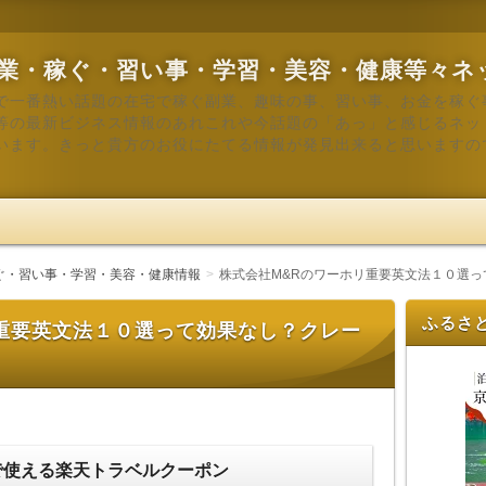
業・稼ぐ・習い事・学習・美容・健康等々ネ
で一番熱い話題の在宅で稼ぐ副業、趣味の事、習い事、お金を稼ぐ
等の最新ビジネス情報のあれこれや今話題の「あっ」と感じるネッ
います。きっと貴方のお役にたてる情報が発見出来ると思いますの
ぐ・習い事・学習・美容・健康情報
株式会社M&Rのワーホリ重要英文法１０選
ふるさ
重要英文法１０選って効果なし？クレー
で使える楽天トラベルクーポン