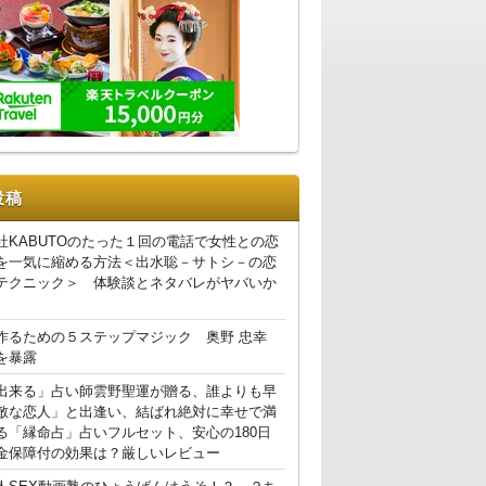
投稿
社KABUTOのたった１回の電話で女性との恋
を一気に縮める方法＜出水聡－サトシ－の恋
テクニック＞ 体験談とネタバレがヤバいか
作るための５ステップマジック 奥野 忠幸
を暴露
出来る」占い師雲野聖運が贈る、誰よりも早
敵な恋人」と出逢い、結ばれ絶対に幸せで満
る「縁命占」占いフルセット、安心の180日
金保障付の効果は？厳しいレビュー