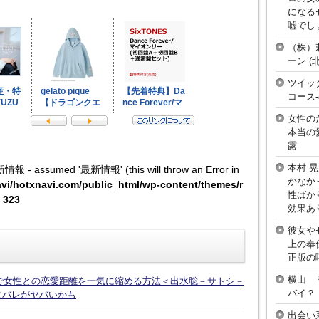
になる
嘘でし
（株）
ーン 
ツイッ
コース
女性の
本当の
露
本村 
新情報 - assumed '最新情報' (this will throw an Error in
かなか
vi/hotxnavi.com/public_html/wp-content/themes/r
性ばか
e
323
効果あ
彼女や
上の奉
正版の
横山 
話で女性との恋愛距離を一気に縮める方法＜出水聡－サトシ－
バイ？
タバレがヤバいかも
出会い