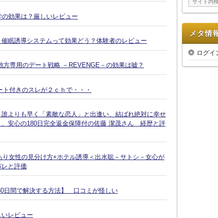
ブ
復縁大学の効果は？厳しいレビュー
メタ情
Ｘ催眠誘導システムって効果どう？体験者のレビュー
ログイ
方専用のデート戦略 －REVENGE－の効果は嘘？
ート付きのスレが２ｃｈで・・・
、誰よりも早く「素敵な恋人」と出逢い、結ばれ絶対に幸せ
、安心の180日完全返金保障付の佐藤 潔茂さん 経歴と評
脈あり女性の見分け方+ホテル誘導＜出水聡－サトシ－女心が
バレと評価
30日間で解決する方法】 口コミが怪しい
しいレビュー