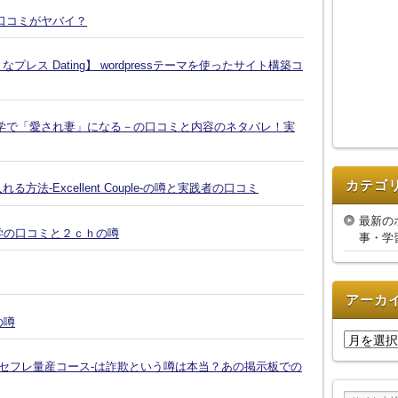
口コミがヤバイ？
ス Dating】 wordpressテーマを使ったサイト構築コ
学で「愛され妻」になる－の口コミと内容のネタバレ！実
カテゴ
-Excellent Couple-の噂と実践者の口コミ
最新の
復縁大学の口コミと２ｃｈの噂
事・学
アーカ
の噂
ア
ー
-セフレ量産コース-は詐欺という噂は本当？あの掲示板での
カ
イ