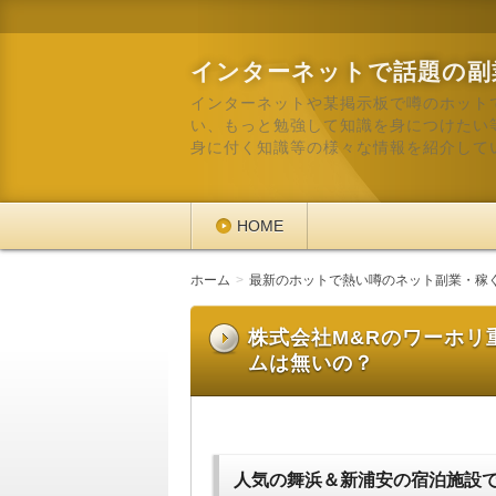
インターネットで話題の副
インターネットや某掲示板で噂のホット
い、もっと勉強して知識を身につけたい
身に付く知識等の様々な情報を紹介して
HOME
ホーム
最新のホットで熱い噂のネット副業・稼
株式会社M&Rのワーホリ
ムは無いの？
人気の舞浜＆新浦安の宿泊施設