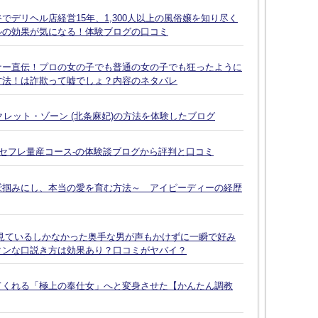
デリヘル店経営15年、1,300人以上の風俗嬢を知り尽く
ルの効果が気になる！体験ブログの口コミ
ナー直伝！プロの女の子でも普通の女の子でも狂ったように
方法！は詐欺って嘘でしょ？内容のネタバレ
クレット・ゾーン (北条麻妃)の方法を体験したブログ
-セフレ量産コース-の体験談ブログから評判と口コミ
鷲掴みにし、本当の愛を育む方法～ アイピーディーの経歴
見ているしかなかった奥手な男が声もかけずに一瞬で好み
タンな口説き方は効果あり？口コミがヤバイ？
てくれる「極上の奉仕女」へと変身させた【かんたん調教