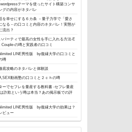
g】 wordpressテーマを使ったサイト構築コンサ
ングの内容がネタバレ
活を幸せにする６カ条 －量子力学で「愛さ
になる－の口コミと内容のネタバレ！実態が
に流出？
いパーティで最高の女性を手に入れる方法-E
ent Couple-の噂と実践者の口コミ
nlimited LINE男性版 by復縁大学の口コミと
の噂
徹底攻略のネタバレと体験談
人SEX動画塾の口コミと２ｃｈの噂
ターでセフレを量産する教科書 -セフレ量産
-は詐欺という噂は本当？あの掲示板での評
nlimited LINE男性版 by復縁大学の効果は？
レビュー