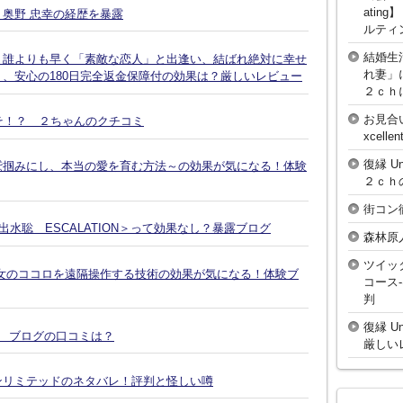
atin
奥野 忠幸の経歴を暴露
ルティ
結婚生
、誰よりも早く「素敵な恋人」と出逢い、結ばれ絶対に幸せ
れ妻」
、安心の180日完全返金保障付の効果は？厳しいレビュー
２ｃｈ
お見合
そ！？ ２ちゃんのクチコミ
xcell
復縁 U
鷲掴みにし、本当の愛を育む方法～の効果が気になる！体験
２ｃｈ
街コン
水聡 ESCALATION＞って効果なし？暴露ブログ
森林原
ツイッ
女のココロを遠隔操作する技術の効果が気になる！体験ブ
コース
判
復縁 U
談 ブログの口コミは？
厳しい
ンリミテッドのネタバレ！評判と怪しい噂