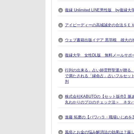
復縁 Unlimited LINE男性版 by
アイピーディーの高城誠史の合法ＳＥ
ウェブ書籍出版イデア 黒羽根 雄大の地
復縁大学 女性DL版 無料メールサポ
行列の出来る」占い師雲野聖運が贈る
で満たされる「縁命占」占いフルセット
判
株式会社KABUTOの【セット販売】
丸わかりのプロのチェック法＞ ネタ
進藤 拓磨の【パワハラ・職場いじめを
風俗とお金の悩み解消法の効果は？厳