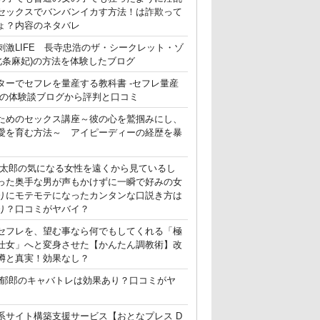
セックスでバンバンイカす方法！は詐欺って
ょ？内容のネタバレ
刺激LIFE 長寺忠浩のザ・シークレット・ゾ
(北条麻妃)の方法を体験したブログ
ターでセフレを量産する教科書 -セフレ量産
-の体験談ブログから評判と口コミ
ためのセックス講座～彼の心を鷲掴みにし、
愛を育む方法～ アイピーディーの経歴を暴
晃太郎の気になる女性を遠くから見ているし
った奥手な男が声もかけずに一瞬で好みの女
りにモテモテになったカンタンな口説き方は
り？口コミがヤバイ？
セフレを、望む事なら何でもしてくれる「極
仕女」へと変身させた【かんたん調教術】改
噂と真実！効果なし？
郁郎のキャバトレは効果あり？口コミがヤ
系サイト構築支援サービス【おとなプレス D