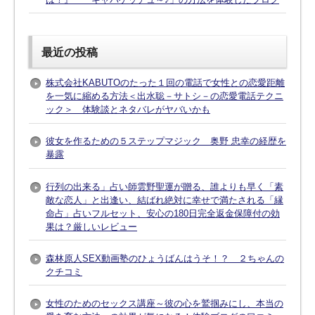
最近の投稿
株式会社KABUTOのたった１回の電話で女性との恋愛距離
を一気に縮める方法＜出水聡－サトシ－の恋愛電話テクニ
ック＞ 体験談とネタバレがヤバいかも
彼女を作るための５ステップマジック 奥野 忠幸の経歴を
暴露
行列の出来る」占い師雲野聖運が贈る、誰よりも早く「素
敵な恋人」と出逢い、結ばれ絶対に幸せで満たされる「縁
命占」占いフルセット、安心の180日完全返金保障付の効
果は？厳しいレビュー
森林原人SEX動画塾のひょうばんはうそ！？ ２ちゃんの
クチコミ
女性のためのセックス講座～彼の心を鷲掴みにし、本当の