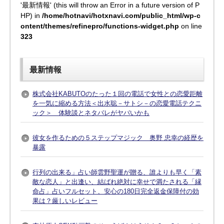
'最新情報' (this will throw an Error in a future version of P
HP) in
/home/hotnavi/hotxnavi.com/public_html/wp-c
ontent/themes/refinepro/functions-widget.php
on line
323
最新情報
株式会社KABUTOのたった１回の電話で女性との恋愛距離
を一気に縮める方法＜出水聡－サトシ－の恋愛電話テクニ
ック＞ 体験談とネタバレがヤバいかも
彼女を作るための５ステップマジック 奥野 忠幸の経歴を
暴露
行列の出来る」占い師雲野聖運が贈る、誰よりも早く「素
敵な恋人」と出逢い、結ばれ絶対に幸せで満たされる「縁
命占」占いフルセット、安心の180日完全返金保障付の効
果は？厳しいレビュー