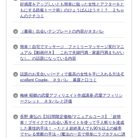
好感度をアップしいとも簡単に狙った女性とアフターをと
もにする鉄板トーク術）のひょうばんはうそ！？ ２ちゃ
んのクチコミ
（書籍）出会いテンプレートの内容がネタバレ
簡単！自宅でマッサージ ファミリーマッサージ実行マニ
ュアル【動画付き】 これで夫婦円満・家庭円満まちがい
なし。の話題になっている内容
話題のお見合いパーティで最高の女性を手に入れる方法-E
xcellent Couple- ネタバレ 暴露と口コミ
梅林 昭郷の恋愛アフィリエイト作成講座-恋愛アフィリシ
ークレット ネタバレと評価
長野 康弘の【3日間限定価格/マニュアルコース】「超簡
単！ブサイクでも出会い系サイトを使って千人斬りを達成
した裏技的手法！ ～たとえ超絶美人でも90％以上の確率
でヤレる禁断の手法～/魔法の一言で簡単にラブホテルに誘