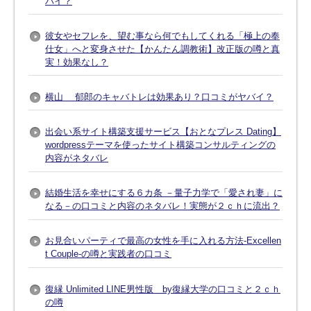
バイ？
彼女やセフレを、望む事なら何でもしてくれる「極上の奉
仕女」へと変身させた【かんたん調教術】改正版の噂と真
実！効果なし？
横山 郁郎のキャバトレは効果あり？口コミがヤバイ？
出会い系サイト構築支援サービス【おとなプレス Dating】
wordpressテーマを使ったサイト構築コンサルティングの
内容がネタバレ
結婚生活を幸せにする６カ条 －量子力学で「愛され妻」に
なる－の口コミと内容のネタバレ！実態が２ｃｈに流出？
お見合いパーティで最高の女性を手に入れる方法-Excellen
t Couple-の噂と実践者の口コミ
復縁 Unlimited LINE男性版 by復縁大学の口コミと２ｃｈ
の噂