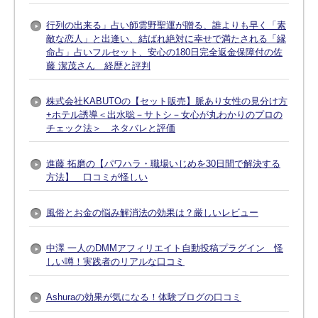
行列の出来る」占い師雲野聖運が贈る、誰よりも早く「素
敵な恋人」と出逢い、結ばれ絶対に幸せで満たされる「縁
命占」占いフルセット、安心の180日完全返金保障付の佐
藤 潔茂さん 経歴と評判
株式会社KABUTOの【セット販売】脈あり女性の見分け方
+ホテル誘導＜出水聡－サトシ－女心が丸わかりのプロの
チェック法＞ ネタバレと評価
進藤 拓磨の【パワハラ・職場いじめを30日間で解決する
方法】 口コミが怪しい
風俗とお金の悩み解消法の効果は？厳しいレビュー
中澤 一人のDMMアフィリエイト自動投稿プラグイン 怪
しい噂！実践者のリアルな口コミ
Ashuraの効果が気になる！体験ブログの口コミ