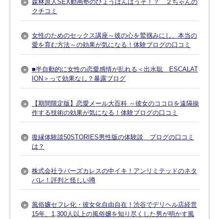
森林原人SEX動画塾のひょうばんはうそ！？ ２ちゃんの
クチコミ
女性のためのセックス講座～彼の心を鷲掴みにし、本当の
愛を育む方法～の効果が気になる！体験ブログの口コミ
■半自動的に女性の恋愛感情が乱れる＜出水聡 ESCALAT
ION＞って効果なし？暴露ブログ
【期間限定版】恋愛メール大百科 ～彼女のココロを遠隔操
作する技術の効果が気になる！体験ブログの口コミ
復縁体験談50STORIES男性版の体験談 ブログの口コミ
は？
株式会社ラバーズカレスの中イキ！アンリミテッドのネタ
バレ！評判と怪しい噂
風俗嬢セフレ化・彼女化自由自在！渋谷でデリヘル店経営
15年、1,300人以上の風俗嬢を知り尽くした男が明かす風