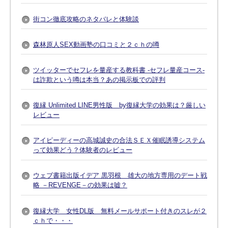
街コン徹底攻略のネタバレと体験談
森林原人SEX動画塾の口コミと２ｃｈの噂
ツイッターでセフレを量産する教科書 -セフレ量産コース-
は詐欺という噂は本当？あの掲示板での評判
復縁 Unlimited LINE男性版 by復縁大学の効果は？厳しい
レビュー
アイピーディーの高城誠史の合法ＳＥＸ催眠誘導システム
って効果どう？体験者のレビュー
ウェブ書籍出版イデア 黒羽根 雄大の地方専用のデート戦
略 －REVENGE－の効果は嘘？
復縁大学 女性DL版 無料メールサポート付きのスレが２
ｃｈで・・・