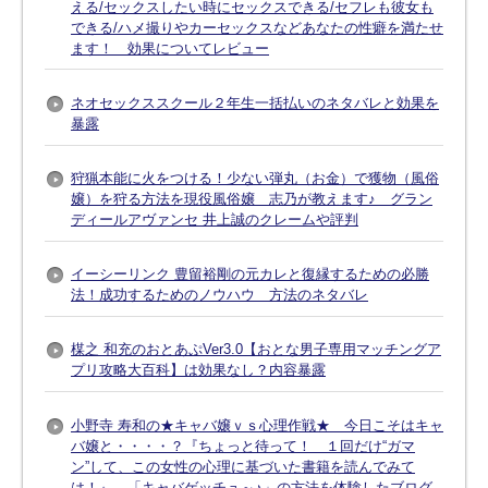
える/セックスしたい時にセックスできる/セフレも彼女も
できる/ハメ撮りやカーセックスなどあなたの性癖を満たせ
ます！ 効果についてレビュー
ネオセックススクール２年生一括払いのネタバレと効果を
暴露
狩猟本能に火をつける！少ない弾丸（お金）で獲物（風俗
嬢）を狩る方法を現役風俗嬢 志乃が教えます♪ グラン
ディールアヴァンセ 井上誠のクレームや評判
イーシーリンク 豊留裕剛の元カレと復縁するための必勝
法！成功するためのノウハウ 方法のネタバレ
楳之 和充のおとあぷVer3.0【おとな男子専用マッチングア
プリ攻略大百科】は効果なし？内容暴露
小野寺 寿和の★キャバ嬢ｖｓ心理作戦★ 今日こそはキャ
バ嬢と・・・・？『ちょっと待って！ １回だけ“ガマ
ン”して、この女性の心理に基づいた書籍を読んでみて
は！』 「キャバゲッチュ～♪」の方法を体験したブログ