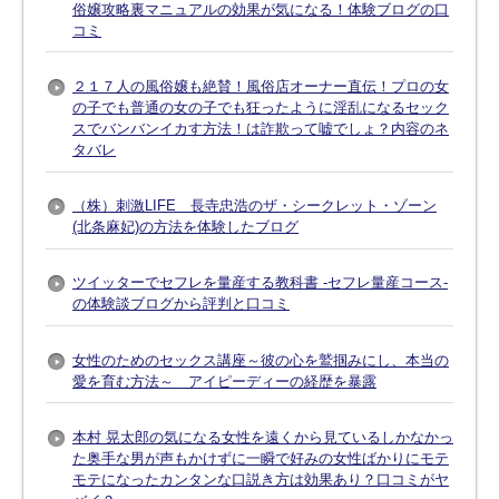
俗嬢攻略裏マニュアルの効果が気になる！体験ブログの口
コミ
２１７人の風俗嬢も絶賛！風俗店オーナー直伝！プロの女
の子でも普通の女の子でも狂ったように淫乱になるセック
スでバンバンイカす方法！は詐欺って嘘でしょ？内容のネ
タバレ
（株）刺激LIFE 長寺忠浩のザ・シークレット・ゾーン
(北条麻妃)の方法を体験したブログ
ツイッターでセフレを量産する教科書 -セフレ量産コース-
の体験談ブログから評判と口コミ
女性のためのセックス講座～彼の心を鷲掴みにし、本当の
愛を育む方法～ アイピーディーの経歴を暴露
本村 晃太郎の気になる女性を遠くから見ているしかなかっ
た奥手な男が声もかけずに一瞬で好みの女性ばかりにモテ
モテになったカンタンな口説き方は効果あり？口コミがヤ