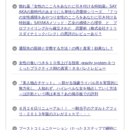
惚れ薬『女性のこころをあなたに引き付ける特効薬』SAY
AKAの新時代のあまりにも卑怯な恋愛術シリーズ、『７つ
の女性感情をあやつり女性のこころをあなたに引き付ける
特効薬』SAYAKAメソッド・乙女の感情と心理学 と プ
ロファイリングから確立された 恋愛術（株式会社ナミリ
スダイナミックバンク）の悪評のレビューあり？
通院先の医師と交際する方法！の噂と真実！効果なし？
女性の食いつきを１０倍上げる技術 -gravity system-をつ
くったプラクティス99の真実！ネタバレとレビュー
『美人独占チケット』 ～群がる強豪ライバル共を実質的に
無力化し、人知れず、ハイレベルな女を独占していく方法
～は詐欺という噂は本当？あの掲示板での評判
６月２６日リニューアル！！ 一騎当千のアダルトアフィ
リ－２０１３年版のスレが２ｃｈで・・・
ブーストコミュニケーション（たった３ステップで瞬時に