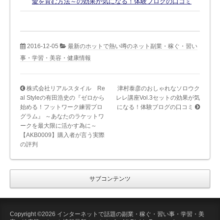
愛を育む方法～の効果が気になる！体験ブログの口コミ
2016-12-05
最新のホットで熱い噂のネット副業・稼ぐ・習い
事・学習・美容・健康情報
株式会社リアルスタイル Re
津村泰彦のおしゃれなソロウク
al Styleの有田浩史の『ゼロから
レレ講座Vol.3セットの効果が気
始める！フットワーク練習プロ
になる！体験ブログの口コミ
グラム』 ～あなたのラケットワ
ークを最大限に活かす為に～
【AKB0009】購入者が言う実際
の評判
サブコンテンツ
Copyright ©2026 インターネットで話題の副業・稼ぐ・習い事・学習・美