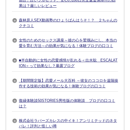
命占」占いフルセット、安心の180日完全返金保障付の効
果は？厳しいレビュー
森林原人SEX動画塾のひょうばんはうそ！？ ２ちゃんの
クチコミ
女性のためのセックス講座～彼の心を鷲掴みにし、本当の
愛を育む方法～の効果が気になる！体験ブログの口コミ
■半自動的に女性の恋愛感情が乱れる＜出水聡 ESCALAT
ION＞って効果なし？暴露ブログ
【期間限定版】恋愛メール大百科 ～彼女のココロを遠隔操
作する技術の効果が気になる！体験ブログの口コミ
復縁体験談50STORIES男性版の体験談 ブログの口コミ
は？
株式会社ラバーズカレスの中イキ！アンリミテッドのネタ
バレ！評判と怪しい噂