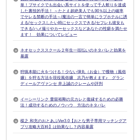
単！ブサイクでも出会い系サイトを使って千人斬りを達成
した裏技的手法！ ～たとえ超絶美人でも90％以上の確率
でヤレる禁断の手法～/魔法の一言で簡単にラブホテルに誘
える/セックスしたい時にセックスできる/セフレも彼女も
できる/ハメ撮りやカーセックスなどあなたの性癖を満たせ
ます！ 効果についてレビュー
ネオセックススクール２年生一括払いのネタバレと効果を
暴露
狩猟本能に火をつける！少ない弾丸（お金）で獲物（風俗
嬢）を狩る方法を現役風俗嬢 志乃が教えます♪ グラン
ディールアヴァンセ 井上誠のクレームや評判
イーシーリンク 豊留裕剛の元カレと復縁するための必勝
法！成功するためのノウハウ 方法のネタバレ
楳之 和充のおとあぷVer3.0【おとな男子専用マッチングア
プリ攻略大百科】は効果なし？内容暴露