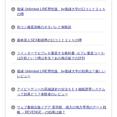
復縁 Unlimited LINE男性版 by復縁大学の口コミと２ｃｈ
の噂
街コン徹底攻略のネタバレと体験談
森林原人SEX動画塾の口コミと２ｃｈの噂
ツイッターでセフレを量産する教科書 -セフレ量産コース-
は詐欺という噂は本当？あの掲示板での評判
復縁 Unlimited LINE男性版 by復縁大学の効果は？厳しい
レビュー
アイピーディーの高城誠史の合法ＳＥＸ催眠誘導システム
って効果どう？体験者のレビュー
ウェブ書籍出版イデア 黒羽根 雄大の地方専用のデート戦
略 －REVENGE－の効果は嘘？