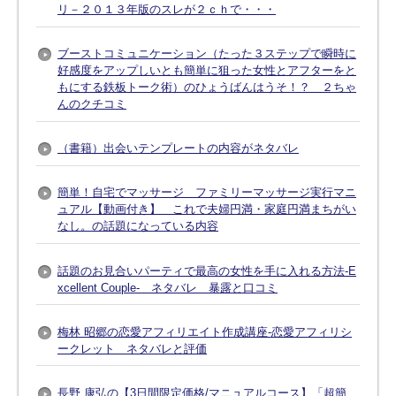
リ－２０１３年版のスレが２ｃｈで・・・
ブーストコミュニケーション（たった３ステップで瞬時に
好感度をアップしいとも簡単に狙った女性とアフターをと
もにする鉄板トーク術）のひょうばんはうそ！？ ２ちゃ
んのクチコミ
（書籍）出会いテンプレートの内容がネタバレ
簡単！自宅でマッサージ ファミリーマッサージ実行マニ
ュアル【動画付き】 これで夫婦円満・家庭円満まちがい
なし。の話題になっている内容
話題のお見合いパーティで最高の女性を手に入れる方法-E
xcellent Couple- ネタバレ 暴露と口コミ
梅林 昭郷の恋愛アフィリエイト作成講座-恋愛アフィリシ
ークレット ネタバレと評価
長野 康弘の【3日間限定価格/マニュアルコース】「超簡