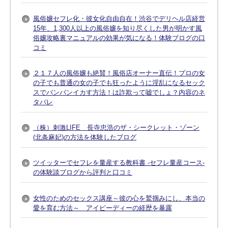
風俗嬢セフレ化・彼女化自由自在！渋谷でデリヘル店経営
15年、1,300人以上の風俗嬢を知り尽くした男が明かす風
俗嬢攻略裏マニュアルの効果が気になる！体験ブログの口
コミ
２１７人の風俗嬢も絶賛！風俗店オーナー直伝！プロの女
の子でも普通の女の子でも狂ったように淫乱になるセック
スでバンバンイカす方法！は詐欺って嘘でしょ？内容のネ
タバレ
（株）刺激LIFE 長寺忠浩のザ・シークレット・ゾーン
(北条麻妃)の方法を体験したブログ
ツイッターでセフレを量産する教科書 -セフレ量産コース-
の体験談ブログから評判と口コミ
女性のためのセックス講座～彼の心を鷲掴みにし、本当の
愛を育む方法～ アイピーディーの経歴を暴露