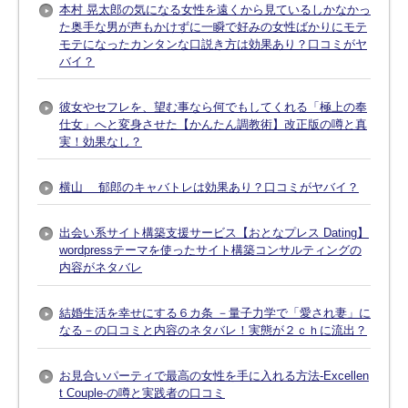
本村 晃太郎の気になる女性を遠くから見ているしかなかっ
た奥手な男が声もかけずに一瞬で好みの女性ばかりにモテ
モテになったカンタンな口説き方は効果あり？口コミがヤ
バイ？
彼女やセフレを、望む事なら何でもしてくれる「極上の奉
仕女」へと変身させた【かんたん調教術】改正版の噂と真
実！効果なし？
横山 郁郎のキャバトレは効果あり？口コミがヤバイ？
出会い系サイト構築支援サービス【おとなプレス Dating】
wordpressテーマを使ったサイト構築コンサルティングの
内容がネタバレ
結婚生活を幸せにする６カ条 －量子力学で「愛され妻」に
なる－の口コミと内容のネタバレ！実態が２ｃｈに流出？
お見合いパーティで最高の女性を手に入れる方法-Excellen
t Couple-の噂と実践者の口コミ