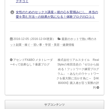
クチコミ
女性のためのセックス講座～彼の心を鷲掴みにし、本当の
愛を育む方法～の効果が気になる！体験ブログの口コミ
2016-12-05
（2016-12-04更新）
最新のホットで熱い噂のネ
ット副業・稼ぐ・習い事・学習・美容・健康情報
アセンドFX&BO メタトレーダ
株式会社リアルスタイル Real
ー4って効果なし？暴露ブログ
Styleの有田浩史の『ゼロから始
める！フットワーク練習プログ
ラム』 ～あなたのラケットワー
クを最大限に活かす為に～ 【AK
B0009】購入者が言う実際の評
判
サブコンテンツ