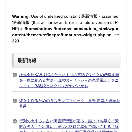
Warning
: Use of undefined constant 最新情報 - assumed
'最新情報' (this will throw an Error in a future version of P
HP) in
/home/hotnavi/hotxnavi.com/public_html/wp-c
ontent/themes/refinepro/functions-widget.php
on line
323
最新情報
株式会社KABUTOのたった１回の電話で女性との恋愛距離
を一気に縮める方法＜出水聡－サトシ－の恋愛電話テクニ
ック＞ 体験談とネタバレがヤバいかも
彼女を作るための５ステップマジック 奥野 忠幸の経歴を
暴露
行列の出来る」占い師雲野聖運が贈る、誰よりも早く「素
敵な恋人」と出逢い、結ばれ絶対に幸せで満たされる「縁