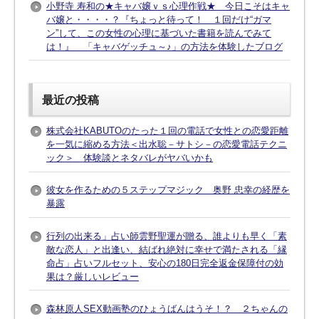
小野寺 寿和の★キャバ嬢ｖｓ心理作戦★ 今日こそはキャ
バ嬢と・・・・？『ちょっと待って！ １回だけ“ガマ
ン”して、この女性の心理に基づいた書籍を読んでみて
は！』 「キャバゲッチュ～♪」の方法を体験したブログ
最近の投稿
株式会社KABUTOのたった１回の電話で女性との恋愛距離
を一気に縮める方法＜出水聡－サトシ－の恋愛電話テクニ
ック＞ 体験談とネタバレがヤバいかも
彼女を作るための５ステップマジック 奥野 忠幸の経歴を
暴露
行列の出来る」占い師雲野聖運が贈る、誰よりも早く「素
敵な恋人」と出逢い、結ばれ絶対に幸せで満たされる「縁
命占」占いフルセット、安心の180日完全返金保障付の効
果は？厳しいレビュー
森林原人SEX動画塾のひょうばんはうそ！？ ２ちゃんの