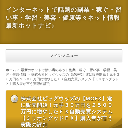
インターネットで話題の副業・稼ぐ・習
い事・学習・美容・健康等々ネット情報
最新ホットナビ♪
メインメニュー
ホーム
最新のホットで熱い噂のネット副業・稼ぐ・習い事・学習・美
容・健康情報
株式会社ビッグウッズの【MGFX】遂に販売開始！元手３
０万円を２５００万円に増やしたＦＸ自動売買システム【ミリオングッドＦ
Ｘ】購入者が言う実際の評判
株式会社ビッグウッズの【MGFX】遂
に販売開始！元手３０万円を２５００
万円に増やしたＦＸ自動売買システム
【ミリオングッドＦＸ】購入者が言う
実際の評判