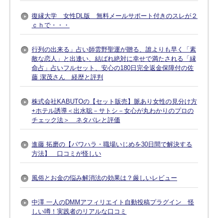
復縁大学 女性DL版 無料メールサポート付きのスレが２
ｃｈで・・・
行列の出来る」占い師雲野聖運が贈る、誰よりも早く「素
敵な恋人」と出逢い、結ばれ絶対に幸せで満たされる「縁
命占」占いフルセット、安心の180日完全返金保障付の佐
藤 潔茂さん 経歴と評判
株式会社KABUTOの【セット販売】脈あり女性の見分け方
+ホテル誘導＜出水聡－サトシ－女心が丸わかりのプロの
チェック法＞ ネタバレと評価
進藤 拓磨の【パワハラ・職場いじめを30日間で解決する
方法】 口コミが怪しい
風俗とお金の悩み解消法の効果は？厳しいレビュー
中澤 一人のDMMアフィリエイト自動投稿プラグイン 怪
しい噂！実践者のリアルな口コミ