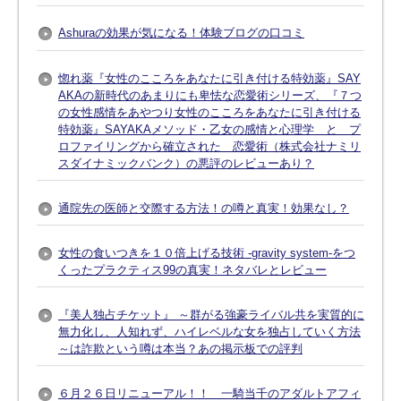
Ashuraの効果が気になる！体験ブログの口コミ
惚れ薬『女性のこころをあなたに引き付ける特効薬』SAY
AKAの新時代のあまりにも卑怯な恋愛術シリーズ、『７つ
の女性感情をあやつり女性のこころをあなたに引き付ける
特効薬』SAYAKAメソッド・乙女の感情と心理学 と プ
ロファイリングから確立された 恋愛術（株式会社ナミリ
スダイナミックバンク）の悪評のレビューあり？
通院先の医師と交際する方法！の噂と真実！効果なし？
女性の食いつきを１０倍上げる技術 -gravity system-をつ
くったプラクティス99の真実！ネタバレとレビュー
『美人独占チケット』 ～群がる強豪ライバル共を実質的に
無力化し、人知れず、ハイレベルな女を独占していく方法
～は詐欺という噂は本当？あの掲示板での評判
６月２６日リニューアル！！ 一騎当千のアダルトアフィ