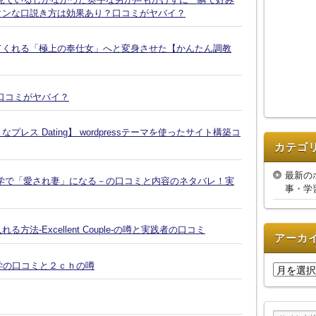
タンな口説き方は効果あり？口コミがヤバイ？
てくれる「極上の奉仕女」へと変身させた【かんたん調教
口コミがヤバイ？
ス Dating】 wordpressテーマを使ったサイト構築コ
カテゴ
最新の
学で「愛され妻」になる－の口コミと内容のネタバレ！実
事・学
-Excellent Couple-の噂と実践者の口コミ
アーカ
復縁大学の口コミと２ｃｈの噂
ア
ー
カ
イ