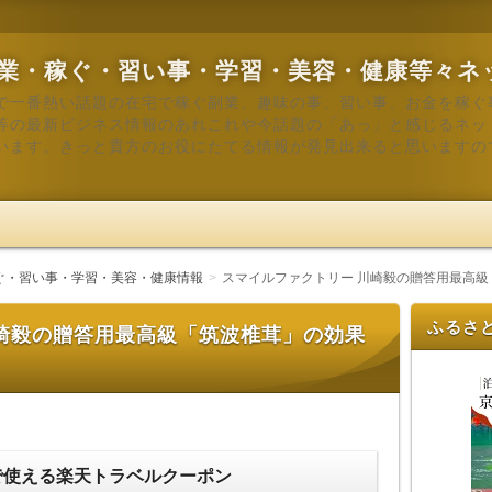
業・稼ぐ・習い事・学習・美容・健康等々ネ
で一番熱い話題の在宅で稼ぐ副業、趣味の事、習い事、お金を稼ぐ
等の最新ビジネス情報のあれこれや今話題の「あっ」と感じるネッ
います。きっと貴方のお役にたてる情報が発見出来ると思いますの
ぐ・習い事・学習・美容・健康情報
スマイルファクトリー 川崎毅の贈答用最高
ふるさ
崎毅の贈答用最高級「筑波椎茸」の効果
で使える楽天トラベルクーポン