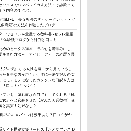
セックスでバンバンイカす方法！は詐欺って
ょ？内容のネタバレ
刺激LIFE 長寺忠浩のザ・シークレット・ゾ
(北条麻妃)の方法を体験したブログ
ターでセフレを量産する教科書 -セフレ量産
-の体験談ブログから評判と口コミ
ためのセックス講座～彼の心を鷲掴みにし、
愛を育む方法～ アイピーディーの経歴を暴
晃太郎の気になる女性を遠くから見ているし
った奥手な男が声もかけずに一瞬で好みの女
りにモテモテになったカンタンな口説き方は
り？口コミがヤバイ？
セフレを、望む事なら何でもしてくれる「極
仕女」へと変身させた【かんたん調教術】改
噂と真実！効果なし？
郁郎のキャバトレは効果あり？口コミがヤ
系サイト構築支援サービス【おとなプレス D