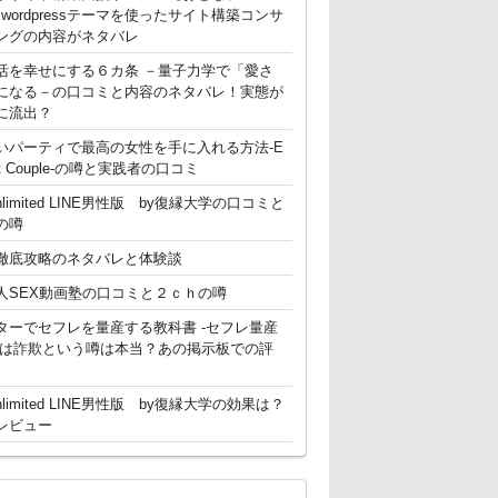
g】 wordpressテーマを使ったサイト構築コンサ
ングの内容がネタバレ
活を幸せにする６カ条 －量子力学で「愛さ
になる－の口コミと内容のネタバレ！実態が
に流出？
いパーティで最高の女性を手に入れる方法-E
ent Couple-の噂と実践者の口コミ
nlimited LINE男性版 by復縁大学の口コミと
の噂
徹底攻略のネタバレと体験談
人SEX動画塾の口コミと２ｃｈの噂
ターでセフレを量産する教科書 -セフレ量産
-は詐欺という噂は本当？あの掲示板での評
nlimited LINE男性版 by復縁大学の効果は？
レビュー