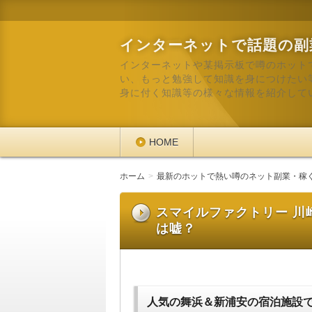
インターネットで話題の副
インターネットや某掲示板で噂のホット
い、もっと勉強して知識を身につけたい
身に付く知識等の様々な情報を紹介して
HOME
ホーム
最新のホットで熱い噂のネット副業・稼
スマイルファクトリー 川
は嘘？
人気の舞浜＆新浦安の宿泊施設