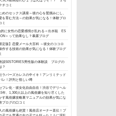
人SEX動画塾のひょうばんはうそ！？ ２ち
クチコミ
ためのセックス講座～彼の心を鷲掴みにし、
愛を育む方法～の効果が気になる！体験ブロ
コミ
動的に女性の恋愛感情が乱れる＜出水聡 ES
ATION＞って効果なし？暴露ブログ
限定版】恋愛メール大百科 ～彼女のココロ
操作する技術の効果が気になる！体験ブログ
ミ
験談50STORIES男性版の体験談 ブログの
は？
社ラバーズカレスの中イキ！アンリミテッド
バレ！評判と怪しい噂
セフレ化・彼女化自由自在！渋谷でデリヘル
15年、1,300人以上の風俗嬢を知り尽くした
かす風俗嬢攻略裏マニュアルの効果が気にな
験ブログの口コミ
人の風俗嬢も絶賛！風俗店オーナー直伝！プ
の子でも普通の女の子でも狂ったように淫乱