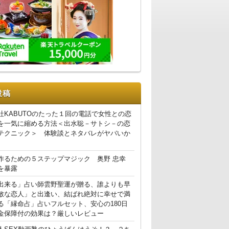
投稿
社KABUTOのたった１回の電話で女性との恋
を一気に縮める方法＜出水聡－サトシ－の恋
テクニック＞ 体験談とネタバレがヤバいか
作るための５ステップマジック 奥野 忠幸
を暴露
出来る」占い師雲野聖運が贈る、誰よりも早
敵な恋人」と出逢い、結ばれ絶対に幸せで満
る「縁命占」占いフルセット、安心の180日
金保障付の効果は？厳しいレビュー