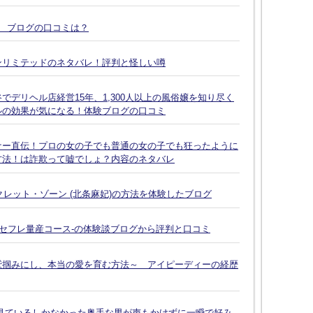
談 ブログの口コミは？
ンリミテッドのネタバレ！評判と怪しい噂
デリヘル店経営15年、1,300人以上の風俗嬢を知り尽く
ルの効果が気になる！体験ブログの口コミ
ナー直伝！プロの女の子でも普通の女の子でも狂ったように
方法！は詐欺って嘘でしょ？内容のネタバレ
クレット・ゾーン (北条麻妃)の方法を体験したブログ
-セフレ量産コース-の体験談ブログから評判と口コミ
鷲掴みにし、本当の愛を育む方法～ アイピーディーの経歴
見ているしかなかった奥手な男が声もかけずに一瞬で好み