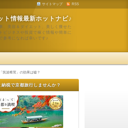
サイトマップ
RSS
ット情報最新ホットナビ♪
事、美容＆ダイエット、美しく痩せた
トビジネスや投資で稼ぐ情報や簡単に
で参考になれば幸いです♪
級「筑波椎茸」の効果は嘘？
と納税で京都旅行しませんか？