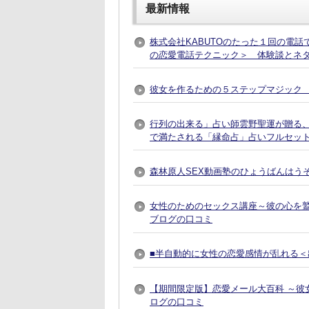
最新情報
株式会社KABUTOのたった１回の電
の恋愛電話テクニック＞ 体験談とネ
彼女を作るための５ステップマジック 
行列の出来る」占い師雲野聖運が贈る
で満たされる「縁命占」占いフルセット
森林原人SEX動画塾のひょうばんはう
女性のためのセックス講座～彼の心を
ブログの口コミ
■半自動的に女性の恋愛感情が乱れる＜出
【期間限定版】恋愛メール大百科 ～彼
ログの口コミ