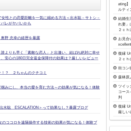
atin
ルティ
話で女性との恋愛距離を一気に縮める方法＜出水聡－サトシ－
結婚生
タバレがヤバいかも
れ妻」
２ｃｈ
奥野 忠幸の経歴を暴露
お見合
xcell
、誰よりも早く「素敵な恋人」と出逢い、結ばれ絶対に幸せ
復縁 U
、安心の180日完全返金保障付の効果は？厳しいレビュー
２ｃｈ
街コン
そ！？ ２ちゃんのクチコミ
森林原
ツイッ
鷲掴みにし、本当の愛を育む方法～の効果が気になる！体験
コース
判
復縁 U
水聡 ESCALATION＞って効果なし？暴露ブログ
厳しい
女のココロを遠隔操作する技術の効果が気になる！体験ブ