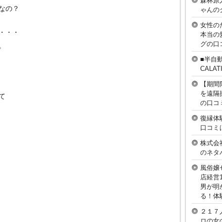
森林原
なの？
ゃんの
女性の
・・・
本当の
グの口
。
■半自
CAL
【期間
を遠隔
て
の口コ
復縁体
口コミ
株式会
のネタ
風俗嬢
店経営
男が明
る！体
２１７
ロの女