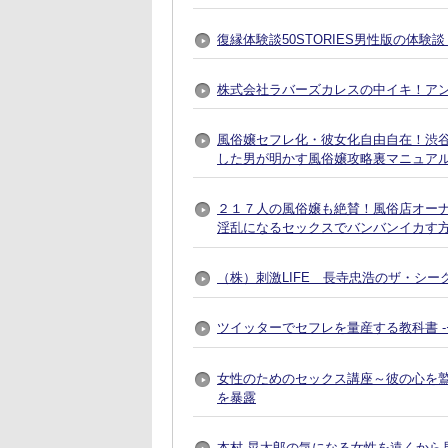
復縁体験談50STORIES男性版の体験
株式会社ラバーズカレスの中イキ！ア
風俗嬢セフレ化・彼女化自由自在！渋谷で
した男が明かす風俗嬢攻略裏マニュア
２１７人の風俗嬢も絶賛！風俗店オー
淫乱になるセックスでバンバンイカす
（株）刺激LIFE 長寺忠浩のザ・シー
ツイッターでセフレを量産する教科書 
女性のためのセックス講座～彼の心を
を暴露
本村 晃太郎の気になる女性を遠くから