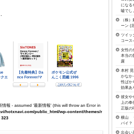
になる
嘘でし
・
（株）
ーン 
ツイッ
コース
女性の
本当の
露
本村 
かなか
性ばか
効果あ
彼女や
上の奉
新情報 - assumed '最新情報' (this will throw an Error in
正版の
vi/hotxnavi.com/public_html/wp-content/themes/r
横山 
e
323
バイ？
出会い