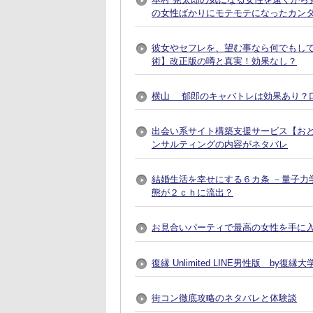
の女性ばかりにモテモテになったカン
彼女やセフレを、望む事なら何でもし
術】改正版の噂と真実！効果なし？
横山 郁郎のキャバトレは効果あり？
出会い系サイト構築支援サービス【おとなプレ
ンサルティングの内容がネタバレ
結婚生活を幸せにする６カ条 －量子力
態が２ｃｈに流出？
お見合いパーティで最高の女性を手に入れる方法
復縁 Unlimited LINE男性版 by
街コン徹底攻略のネタバレと体験談