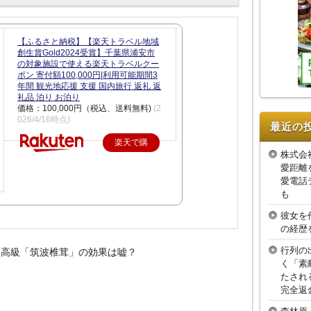
【ふるさと納税】【楽天トラベル地域
創生賞Gold2024受賞】千葉県浦安市
の対象施設で使える楽天トラベルクー
ポン 寄付額100,000円|利用可能期間3
年間 観光地応援 支援 国内旅行 返礼 返
礼品 泊り お泊り
価格：100,000円（税込、送料無料)
(2
026/4/16時点)
最近の
楽天で購
株式会
入
愛距離
愛電話
も
彼女を
の経歴
行列の
最高級「筑波椎茸」の効果は嘘？
く「素
たされ
完全返