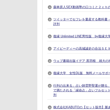
森林原人SEX動画塾の口コミと２ｃｈ
ツイッターでセフレを量産する教科書 
評判
復縁 Unlimited LINE男性版 by
アイピーディーの高城誠史の合法ＳＥ
ウェブ書籍出版イデア 黒羽根 雄大の地
復縁大学 女性DL版 無料メールサポ
行列の出来る」占い師雲野聖運が贈る
で満たされる「縁命占」占いフルセット
判
株式会社KABUTOの【セット販売】