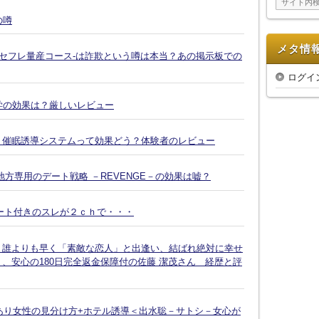
ブ
の噂
メタ情
-セフレ量産コース-は詐欺という噂は本当？あの掲示板での
ログイ
復縁大学の効果は？厳しいレビュー
Ｘ催眠誘導システムって効果どう？体験者のレビュー
方専用のデート戦略 －REVENGE－の効果は嘘？
ート付きのスレが２ｃｈで・・・
、誰よりも早く「素敵な恋人」と出逢い、結ばれ絶対に幸せ
、安心の180日完全返金保障付の佐藤 潔茂さん 経歴と評
脈あり女性の見分け方+ホテル誘導＜出水聡－サトシ－女心が