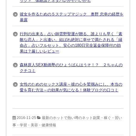
ック＞ 体験談とネタバレがヤバいかも
彼女を作るための５ステップマジック 奥野 忠幸の経歴を
暴露
行列の出来る」占い師雲野聖運が贈る、誰よりも早く「素
敵な恋人」と出逢い、結ばれ絶対に幸せで満たされる「縁
命占」占いフルセット、安心の180日完全返金保障付の効
果は？厳しいレビュー
森林原人SEX動画塾のひょうばんはうそ！？ ２ちゃんの
クチコミ
女性のためのセックス講座～彼の心を鷲掴みにし、本当の
愛を育む方法～の効果が気になる！体験ブログの口コミ
2016-11-25
最新のホットで熱い噂のネット副業・稼ぐ・習い
事・学習・美容・健康情報