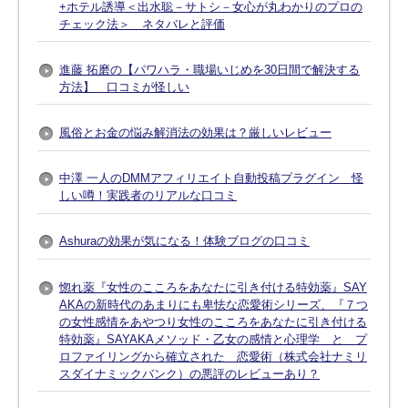
+ホテル誘導＜出水聡－サトシ－女心が丸わかりのプロの
チェック法＞ ネタバレと評価
進藤 拓磨の【パワハラ・職場いじめを30日間で解決する
方法】 口コミが怪しい
風俗とお金の悩み解消法の効果は？厳しいレビュー
中澤 一人のDMMアフィリエイト自動投稿プラグイン 怪
しい噂！実践者のリアルな口コミ
Ashuraの効果が気になる！体験ブログの口コミ
惚れ薬『女性のこころをあなたに引き付ける特効薬』SAY
AKAの新時代のあまりにも卑怯な恋愛術シリーズ、『７つ
の女性感情をあやつり女性のこころをあなたに引き付ける
特効薬』SAYAKAメソッド・乙女の感情と心理学 と プ
ロファイリングから確立された 恋愛術（株式会社ナミリ
スダイナミックバンク）の悪評のレビューあり？