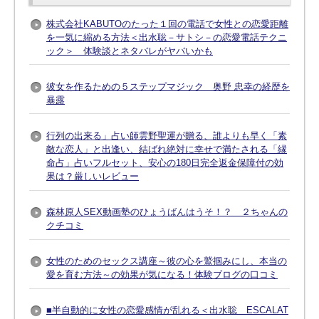
株式会社KABUTOのたった１回の電話で女性との恋愛距離
を一気に縮める方法＜出水聡－サトシ－の恋愛電話テクニ
ック＞ 体験談とネタバレがヤバいかも
彼女を作るための５ステップマジック 奥野 忠幸の経歴を
暴露
行列の出来る」占い師雲野聖運が贈る、誰よりも早く「素
敵な恋人」と出逢い、結ばれ絶対に幸せで満たされる「縁
命占」占いフルセット、安心の180日完全返金保障付の効
果は？厳しいレビュー
森林原人SEX動画塾のひょうばんはうそ！？ ２ちゃんの
クチコミ
女性のためのセックス講座～彼の心を鷲掴みにし、本当の
愛を育む方法～の効果が気になる！体験ブログの口コミ
■半自動的に女性の恋愛感情が乱れる＜出水聡 ESCALAT