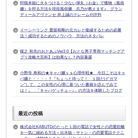
狩猟本能に火をつける！少ない弾丸（お金）で獲物（風俗
嬢）を狩る方法を現役風俗嬢 志乃が教えます♪ グラン
ディールアヴァンセ 井上誠のクレームや評判
イーシーリンク 豊留裕剛の元カレと復縁するための必勝
法！成功するためのノウハウ 方法のネタバレ
楳之 和充のおとあぷVer3.0【おとな男子専用マッチングア
プリ攻略大百科】は効果なし？内容暴露
小野寺 寿和の★キャバ嬢ｖｓ心理作戦★ 今日こそはキャ
バ嬢と・・・・？『ちょっと待って！ １回だけ“ガマ
ン”して、この女性の心理に基づいた書籍を読んでみて
は！』 「キャバゲッチュ～♪」の方法を体験したブログ
最近の投稿
株式会社KABUTOのたった１回の電話で女性との恋愛距離
を一気に縮める方法＜出水聡－サトシ－の恋愛電話テクニ