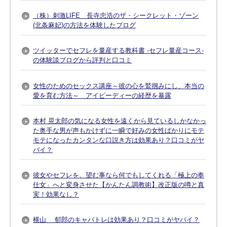
（株）刺激LIFE 長寺忠浩のザ・シークレット・ゾーン
(北条麻妃)の方法を体験したブログ
ツイッターでセフレを量産する教科書 -セフレ量産コース-
の体験談ブログから評判と口コミ
女性のためのセックス講座～彼の心を鷲掴みにし、本当の
愛を育む方法～ アイピーディーの経歴を暴露
本村 晃太郎の気になる女性を遠くから見ているしかなかっ
た奥手な男が声もかけずに一瞬で好みの女性ばかりにモテ
モテになったカンタンな口説き方は効果あり？口コミがヤ
バイ？
彼女やセフレを、望む事なら何でもしてくれる「極上の奉
仕女」へと変身させた【かんたん調教術】改正版の噂と真
実！効果なし？
横山 郁郎のキャバトレは効果あり？口コミがヤバイ？