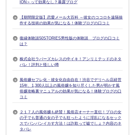
ION＞って効果なし？暴露ブログ
【期間限定版】恋愛メール大百科 ～彼女のココロを遠隔操
作する技術の効果が気になる！体験ブログの口コミ
復縁体験談50STORIES男性版の体験談 ブログの口コミ
は？
株式会社ラバーズカレスの中イキ！アンリミテッドのネタ
バレ！評判と怪しい噂
風俗嬢セフレ化・彼女化自由自在！渋谷でデリヘル店経営
15年、1,300人以上の風俗嬢を知り尽くした男が明かす風
俗嬢攻略裏マニュアルの効果が気になる！体験ブログの口
コミ
２１７人の風俗嬢も絶賛！風俗店オーナー直伝！プロの女
の子でも普通の女の子でも狂ったように淫乱になるセック
スでバンバンイカす方法！は詐欺って嘘でしょ？内容のネ
タバレ