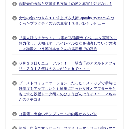
通院先の医師と交際する方法！の噂と真実！効果なし？
女性の食いつきを１０倍上げる技術 -gravity system-をつ
くったプラクティス99の真実！ネタバレとレビュー
『美人独占チケット』 ～群がる強豪ライバル共を実質的に
無力化し、人知れず、ハイレベルな女を独占していく方法
～は詐欺という噂は本当？あの掲示板での評判
６月２６日リニューアル！！ 一騎当千のアダルトアフィ
リ－２０１３年版のスレが２ｃｈで・・・
ブーストコミュニケーション（たった３ステップで瞬時に
好感度をアップしいとも簡単に狙った女性とアフターをと
もにする鉄板トーク術）のひょうばんはうそ！？ ２ちゃ
んのクチコミ
（書籍）出会いテンプレートの内容がネタバレ
簡単！自宅でマッサージ ファミリーマッサージ実行マニ