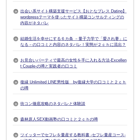
出会い系サイト構築支援サービス【おとなプレス Dating】
wordpressテーマを使ったサイト構築コンサルティングの
内容がネタバレ
結婚生活を幸せにする６カ条 －量子力学で「愛され妻」に
なる－の口コミと内容のネタバレ！実態が２ｃｈに流出？
お見合いパーティで最高の女性を手に入れる方法-Excellen
t Couple-の噂と実践者の口コミ
復縁 Unlimited LINE男性版 by復縁大学の口コミと２ｃｈ
の噂
街コン徹底攻略のネタバレと体験談
森林原人SEX動画塾の口コミと２ｃｈの噂
ツイッターでセフレを量産する教科書 -セフレ量産コース-