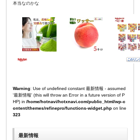
本当なのかな
Warning
: Use of undefined constant 最新情報 - assumed
'最新情報' (this will throw an Error in a future version of P
HP) in
/home/hotnavi/hotxnavi.com/public_html/wp-c
ontent/themes/refinepro/functions-widget.php
on line
323
最新情報