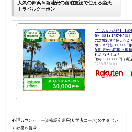
人気の舞浜＆新浦安の宿泊施設で使える楽天
トラベルクーポン
【ふるさと納税】【楽
創生賞Gold2024受
の対象施設で使える楽
ポン 寄付額100,000
年間 観光地応援 支援 
礼品 泊り お泊り
価格：100,000円（税
026/4/16時点)
心理カウンセラー資格認定講座(初学者コース)のネタバレ
と効果を暴露