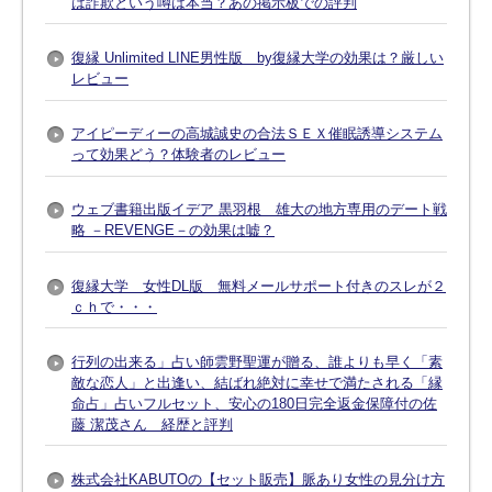
は詐欺という噂は本当？あの掲示板での評判
復縁 Unlimited LINE男性版 by復縁大学の効果は？厳しい
レビュー
アイピーディーの高城誠史の合法ＳＥＸ催眠誘導システム
って効果どう？体験者のレビュー
ウェブ書籍出版イデア 黒羽根 雄大の地方専用のデート戦
略 －REVENGE－の効果は嘘？
復縁大学 女性DL版 無料メールサポート付きのスレが２
ｃｈで・・・
行列の出来る」占い師雲野聖運が贈る、誰よりも早く「素
敵な恋人」と出逢い、結ばれ絶対に幸せで満たされる「縁
命占」占いフルセット、安心の180日完全返金保障付の佐
藤 潔茂さん 経歴と評判
株式会社KABUTOの【セット販売】脈あり女性の見分け方