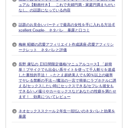
ュアル【動画付き】 これで夫婦円満・家庭円満まちがい
なし。の話題になっている内容
話題のお見合いパーティで最高の女性を手に入れる方法-E
xcellent Couple- ネタバレ 暴露と口コミ
梅林 昭郷の恋愛アフィリエイト作成講座-恋愛アフィリシ
ークレット ネタバレと評価
長野 康弘の【3日間限定価格/マニュアルコース】「超簡
単！ブサイクでも出会い系サイトを使って千人斬りを達成
した裏技的手法！ ～たとえ超絶美人でも90％以上の確率
でヤレる禁断の手法～/魔法の一言で簡単にラブホテルに誘
える/セックスしたい時にセックスできる/セフレも彼女も
できる/ハメ撮りやカーセックスなどあなたの性癖を満たせ
ます！ 効果についてレビュー
ネオセックススクール２年生一括払いのネタバレと効果を
暴露