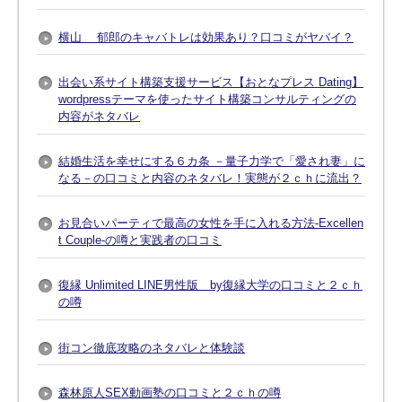
横山 郁郎のキャバトレは効果あり？口コミがヤバイ？
出会い系サイト構築支援サービス【おとなプレス Dating】
wordpressテーマを使ったサイト構築コンサルティングの
内容がネタバレ
結婚生活を幸せにする６カ条 －量子力学で「愛され妻」に
なる－の口コミと内容のネタバレ！実態が２ｃｈに流出？
お見合いパーティで最高の女性を手に入れる方法-Excellen
t Couple-の噂と実践者の口コミ
復縁 Unlimited LINE男性版 by復縁大学の口コミと２ｃｈ
の噂
街コン徹底攻略のネタバレと体験談
森林原人SEX動画塾の口コミと２ｃｈの噂