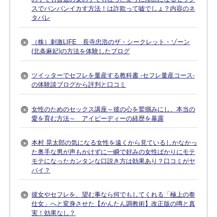
スでバンバンイカす方法！は詐欺って嘘でしょ？内容のネ
タバレ
（株）刺激LIFE 長寺忠浩のザ・シークレット・ゾーン
(北条麻妃)の方法を体験したブログ
ツイッターでセフレを量産する教科書 -セフレ量産コース-
の体験談ブログから評判と口コミ
女性のためのセックス講座～彼の心を鷲掴みにし、本当の
愛を育む方法～ アイピーディーの経歴を暴露
本村 晃太郎の気になる女性を遠くから見ているしかなかっ
た奥手な男が声もかけずに一瞬で好みの女性ばかりにモテ
モテになったカンタンな口説き方は効果あり？口コミがヤ
バイ？
彼女やセフレを、望む事なら何でもしてくれる「極上の奉
仕女」へと変身させた【かんたん調教術】改正版の噂と真
実！効果なし？