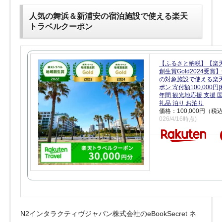
人気の舞浜＆新浦安の宿泊施設で使える楽天
トラベルクーポン
【ふるさと納税】【楽
創生賞Gold2024受
の対象施設で使える楽
ポン 寄付額100,000
年間 観光地応援 支援 
礼品 泊り お泊り
価格：100,000円（税
026/4/16時点)
N2インタラクティヴジャパン株式会社のeBookSecret ネ