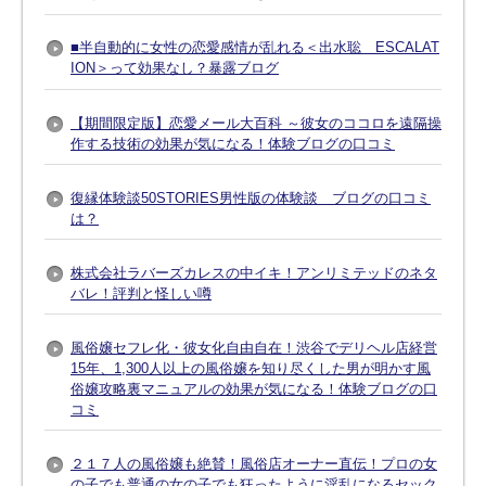
■半自動的に女性の恋愛感情が乱れる＜出水聡 ESCALAT
ION＞って効果なし？暴露ブログ
【期間限定版】恋愛メール大百科 ～彼女のココロを遠隔操
作する技術の効果が気になる！体験ブログの口コミ
復縁体験談50STORIES男性版の体験談 ブログの口コミ
は？
株式会社ラバーズカレスの中イキ！アンリミテッドのネタ
バレ！評判と怪しい噂
風俗嬢セフレ化・彼女化自由自在！渋谷でデリヘル店経営
15年、1,300人以上の風俗嬢を知り尽くした男が明かす風
俗嬢攻略裏マニュアルの効果が気になる！体験ブログの口
コミ
２１７人の風俗嬢も絶賛！風俗店オーナー直伝！プロの女
の子でも普通の女の子でも狂ったように淫乱になるセック