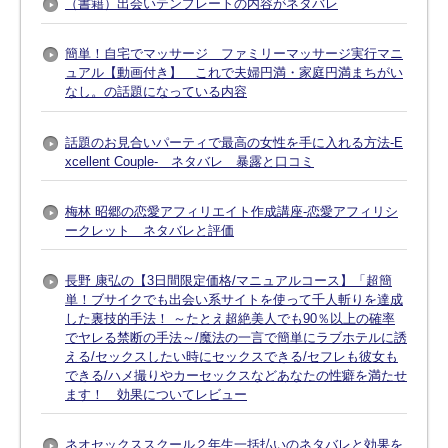
（書籍）出会いテンプレートの内容がネタバレ
簡単！自宅でマッサージ ファミリーマッサージ実行マニ
ュアル【動画付き】 これで夫婦円満・家庭円満まちがい
なし。の話題になっている内容
話題のお見合いパーティで最高の女性を手に入れる方法-E
xcellent Couple- ネタバレ 暴露と口コミ
梅林 昭郷の恋愛アフィリエイト作成講座-恋愛アフィリシ
ークレット ネタバレと評価
長野 康弘の【3日間限定価格/マニュアルコース】「超簡
単！ブサイクでも出会い系サイトを使って千人斬りを達成
した裏技的手法！ ～たとえ超絶美人でも90％以上の確率
でヤレる禁断の手法～/魔法の一言で簡単にラブホテルに誘
える/セックスしたい時にセックスできる/セフレも彼女も
できる/ハメ撮りやカーセックスなどあなたの性癖を満たせ
ます！ 効果についてレビュー
ネオセックススクール２年生一括払いのネタバレと効果を