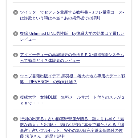
ツイッターでセフレを量産する教科書 -セフレ量産コース-
は詐欺という噂は本当？あの掲示板での評判
復縁 Unlimited LINE男性版 by復縁大学の効果は？厳しい
レビュー
アイピーディーの高城誠史の合法ＳＥＸ催眠誘導システム
って効果どう？体験者のレビュー
ウェブ書籍出版イデア 黒羽根 雄大の地方専用のデート戦
略 －REVENGE－の効果は嘘？
復縁大学 女性DL版 無料メールサポート付きのスレが２
ｃｈで・・・
行列の出来る」占い師雲野聖運が贈る、誰よりも早く「素
敵な恋人」と出逢い、結ばれ絶対に幸せで満たされる「縁
命占」占いフルセット、安心の180日完全返金保障付の佐
藤 潔茂さん 経歴と評判