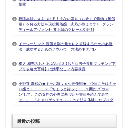
暴露
狩猟本能に火をつける！少ない弾丸（お金）で獲物（風俗
嬢）を狩る方法を現役風俗嬢 志乃が教えます♪ グラン
ディールアヴァンセ 井上誠のクレームや評判
イーシーリンク 豊留裕剛の元カレと復縁するための必勝
法！成功するためのノウハウ 方法のネタバレ
楳之 和充のおとあぷVer3.0【おとな男子専用マッチングア
プリ攻略大百科】は効果なし？内容暴露
小野寺 寿和の★キャバ嬢ｖｓ心理作戦★ 今日こそはキャ
バ嬢と・・・・？『ちょっと待って！ １回だけ“ガマ
ン”して、この女性の心理に基づいた書籍を読んでみて
は！』 「キャバゲッチュ～♪」の方法を体験したブログ
最近の投稿