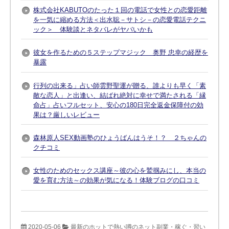
株式会社KABUTOのたった１回の電話で女性との恋愛距離
を一気に縮める方法＜出水聡－サトシ－の恋愛電話テクニ
ック＞ 体験談とネタバレがヤバいかも
彼女を作るための５ステップマジック 奥野 忠幸の経歴を
暴露
行列の出来る」占い師雲野聖運が贈る、誰よりも早く「素
敵な恋人」と出逢い、結ばれ絶対に幸せで満たされる「縁
命占」占いフルセット、安心の180日完全返金保障付の効
果は？厳しいレビュー
森林原人SEX動画塾のひょうばんはうそ！？ ２ちゃんの
クチコミ
女性のためのセックス講座～彼の心を鷲掴みにし、本当の
愛を育む方法～の効果が気になる！体験ブログの口コミ
2020-05-06
最新のホットで熱い噂のネット副業・稼ぐ・習い