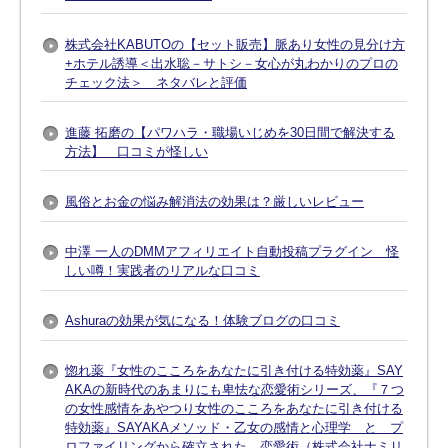
株式会社KABUTOの【セット販売】脈あり女性の見分け方
+ホテル誘導＜出水聡－サトシ－女心が丸わかりのプロの
チェック法＞ ネタバレと評価
進藤 拓磨の【パワハラ・職場いじめを30日間で解決する
方法】 口コミが怪しい
風俗とお金の悩み解消法の効果は？厳しいレビュー
中澤 一人のDMMアフィリエイト自動投稿プラグイン 怪
しい噂！実践者のリアルな口コミ
Ashuraの効果が気になる！体験ブログの口コミ
惚れ薬『女性のこころをあなたに引き付ける特効薬』SAY
AKAの新時代のあまりにも卑怯な恋愛術シリーズ、『７つ
の女性感情をあやつり女性のこころをあなたに引き付ける
特効薬』SAYAKAメソッド・乙女の感情と心理学 と プ
ロファイリングから確立された 恋愛術（株式会社ナミリ