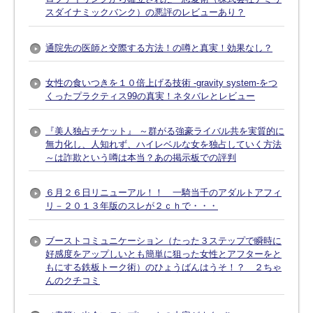
スダイナミックバンク）の悪評のレビューあり？
通院先の医師と交際する方法！の噂と真実！効果なし？
女性の食いつきを１０倍上げる技術 -gravity system-をつ
くったプラクティス99の真実！ネタバレとレビュー
『美人独占チケット』 ～群がる強豪ライバル共を実質的に
無力化し、人知れず、ハイレベルな女を独占していく方法
～は詐欺という噂は本当？あの掲示板での評判
６月２６日リニューアル！！ 一騎当千のアダルトアフィ
リ－２０１３年版のスレが２ｃｈで・・・
ブーストコミュニケーション（たった３ステップで瞬時に
好感度をアップしいとも簡単に狙った女性とアフターをと
もにする鉄板トーク術）のひょうばんはうそ！？ ２ちゃ
んのクチコミ