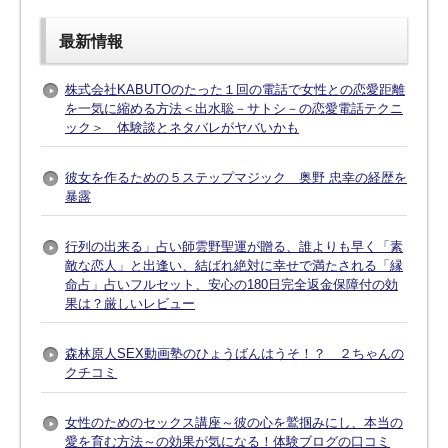
最新情報
株式会社KABUTOのたった１回の電話で女性との恋愛距離
を一気に縮める方法＜出水聡－サトシ－の恋愛電話テクニ
ック＞ 体験談とネタバレがヤバいかも
彼女を作るための５ステップマジック 奥野 忠幸の経歴を
暴露
行列の出来る」占い師雲野聖運が贈る、誰よりも早く「素
敵な恋人」と出逢い、結ばれ絶対に幸せで満たされる「縁
命占」占いフルセット、安心の180日完全返金保障付の効
果は？厳しいレビュー
森林原人SEX動画塾のひょうばんはうそ！？ ２ちゃんの
クチコミ
女性のためのセックス講座～彼の心を鷲掴みにし、本当の
愛を育む方法～の効果が気になる！体験ブログの口コミ