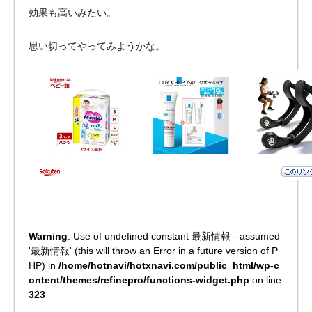
効果も高いみたい。
思い切ってやってみようかな。
Warning
: Use of undefined constant 最新情報 - assumed
'最新情報' (this will throw an Error in a future version of P
HP) in
/home/hotnavi/hotxnavi.com/public_html/wp-c
ontent/themes/refinepro/functions-widget.php
on line
323