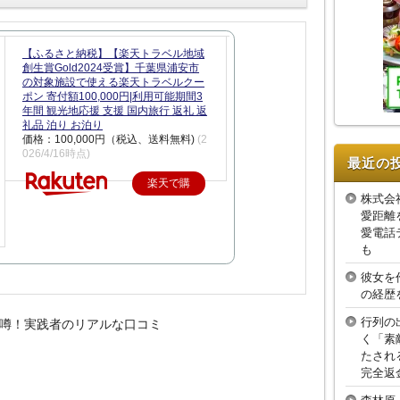
【ふるさと納税】【楽天トラベル地域
創生賞Gold2024受賞】千葉県浦安市
の対象施設で使える楽天トラベルクー
ポン 寄付額100,000円|利用可能期間3
年間 観光地応援 支援 国内旅行 返礼 返
礼品 泊り お泊り
価格：100,000円（税込、送料無料)
(2
026/4/16時点)
最近の
楽天で購
株式会
入
愛距離
愛電話
も
彼女を
の経歴
行列の
しい噂！実践者のリアルな口コミ
く「素
たされ
完全返