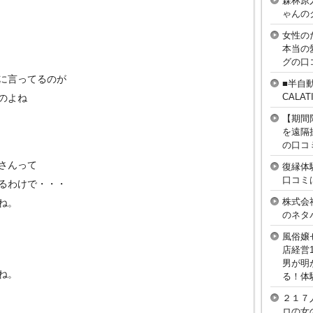
森林原
ゃんの
女性の
本当の
グの口
に言ってるのが
■半自
CAL
のよね
【期間
を遠隔
の口コ
さんって
復縁体
口コミ
るわけで・・・
株式会
ね。
のネタ
風俗嬢
店経営
男が明
ね。
る！体
２１７
ロの女