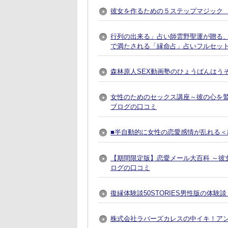
彼女を作るための５ステップマジック 
行列の出来る」占い師雲野聖運が贈る
で満たされる「縁命占」占いフルセット
森林原人SEX動画塾のひょうばんはう
女性のためのセックス講座～彼の心を
ブログの口コミ
■半自動的に女性の恋愛感情が乱れる＜出
【期間限定版】恋愛メール大百科 ～彼
ログの口コミ
復縁体験談50STORIES男性版の体験
株式会社ラバーズカレスの中イキ！ア