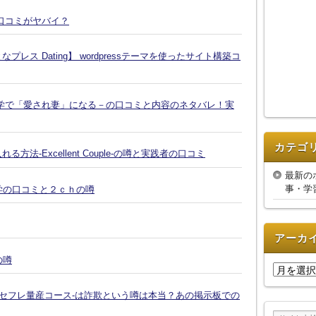
口コミがヤバイ？
ス Dating】 wordpressテーマを使ったサイト構築コ
学で「愛され妻」になる－の口コミと内容のネタバレ！実
カテゴ
-Excellent Couple-の噂と実践者の口コミ
最新の
事・学
復縁大学の口コミと２ｃｈの噂
アーカ
の噂
ア
ー
-セフレ量産コース-は詐欺という噂は本当？あの掲示板での
カ
イ