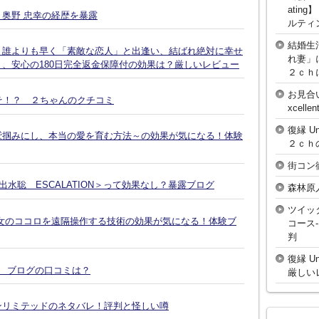
atin
奥野 忠幸の経歴を暴露
ルティ
結婚生
、誰よりも早く「素敵な恋人」と出逢い、結ばれ絶対に幸せ
れ妻」
、安心の180日完全返金保障付の効果は？厳しいレビュー
２ｃｈ
お見合
そ！？ ２ちゃんのクチコミ
xcell
復縁 U
鷲掴みにし、本当の愛を育む方法～の効果が気になる！体験
２ｃｈ
街コン
水聡 ESCALATION＞って効果なし？暴露ブログ
森林原
ツイッ
女のココロを遠隔操作する技術の効果が気になる！体験ブ
コース
判
復縁 U
談 ブログの口コミは？
厳しい
ンリミテッドのネタバレ！評判と怪しい噂