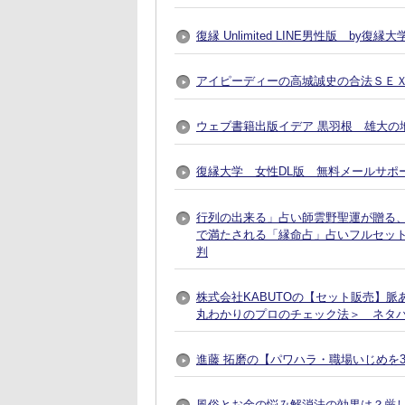
復縁 Unlimited LINE男性版 by
アイピーディーの高城誠史の合法ＳＥ
ウェブ書籍出版イデア 黒羽根 雄大の地
復縁大学 女性DL版 無料メールサポ
行列の出来る」占い師雲野聖運が贈る
で満たされる「縁命占」占いフルセット
判
株式会社KABUTOの【セット販売】
丸わかりのプロのチェック法＞ ネタ
進藤 拓磨の【パワハラ・職場いじめを
風俗とお金の悩み解消法の効果は？厳