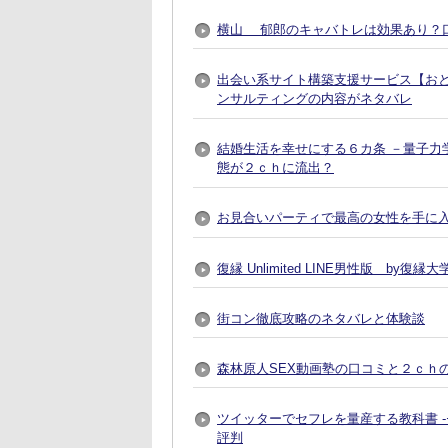
横山 郁郎のキャバトレは効果あり？
出会い系サイト構築支援サービス【おとなプレ
ンサルティングの内容がネタバレ
結婚生活を幸せにする６カ条 －量子力
態が２ｃｈに流出？
お見合いパーティで最高の女性を手に入れる方法
復縁 Unlimited LINE男性版 by
街コン徹底攻略のネタバレと体験談
森林原人SEX動画塾の口コミと２ｃｈ
ツイッターでセフレを量産する教科書 
評判