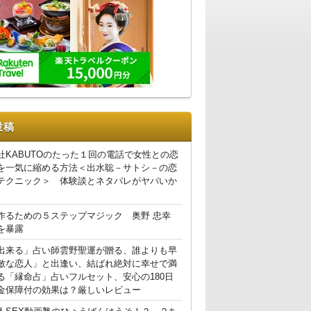
投稿
社KABUTOのたった１回の電話で女性との恋
を一気に縮める方法＜出水聡－サトシ－の恋
テクニック＞ 体験談とネタバレがヤバいか
作るための５ステップマジック 奥野 忠幸
を暴露
出来る」占い師雲野聖運が贈る、誰よりも早
敵な恋人」と出逢い、結ばれ絶対に幸せで満
る「縁命占」占いフルセット、安心の180日
金保障付の効果は？厳しいレビュー