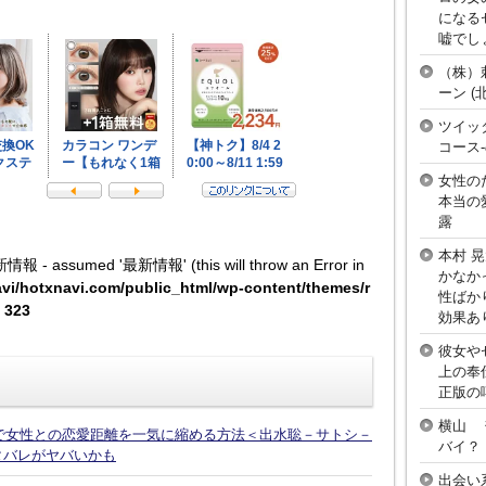
になる
嘘でし
（株）
ーン 
ツイッ
コース
女性の
本当の
露
本村 
新情報 - assumed '最新情報' (this will throw an Error in
かなか
vi/hotxnavi.com/public_html/wp-content/themes/r
性ばか
e
323
効果あ
彼女や
上の奉
正版の
横山 
話で女性との恋愛距離を一気に縮める方法＜出水聡－サトシ－
バイ？
タバレがヤバいかも
出会い