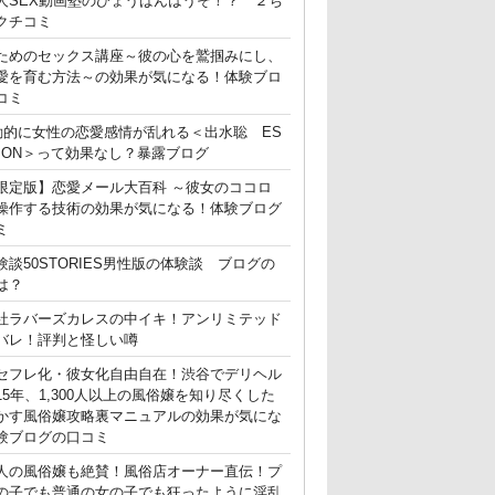
人SEX動画塾のひょうばんはうそ！？ ２ち
クチコミ
ためのセックス講座～彼の心を鷲掴みにし、
愛を育む方法～の効果が気になる！体験ブロ
コミ
動的に女性の恋愛感情が乱れる＜出水聡 ES
ATION＞って効果なし？暴露ブログ
限定版】恋愛メール大百科 ～彼女のココロ
操作する技術の効果が気になる！体験ブログ
ミ
験談50STORIES男性版の体験談 ブログの
は？
社ラバーズカレスの中イキ！アンリミテッド
バレ！評判と怪しい噂
セフレ化・彼女化自由自在！渋谷でデリヘル
15年、1,300人以上の風俗嬢を知り尽くした
かす風俗嬢攻略裏マニュアルの効果が気にな
験ブログの口コミ
人の風俗嬢も絶賛！風俗店オーナー直伝！プ
の子でも普通の女の子でも狂ったように淫乱