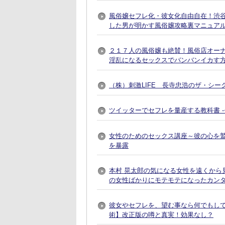
風俗嬢セフレ化・彼女化自由自在！渋谷で
した男が明かす風俗嬢攻略裏マニュア
２１７人の風俗嬢も絶賛！風俗店オー
淫乱になるセックスでバンバンイカす
（株）刺激LIFE 長寺忠浩のザ・シー
ツイッターでセフレを量産する教科書 
女性のためのセックス講座～彼の心を
を暴露
本村 晃太郎の気になる女性を遠くから
の女性ばかりにモテモテになったカン
彼女やセフレを、望む事なら何でもし
術】改正版の噂と真実！効果なし？