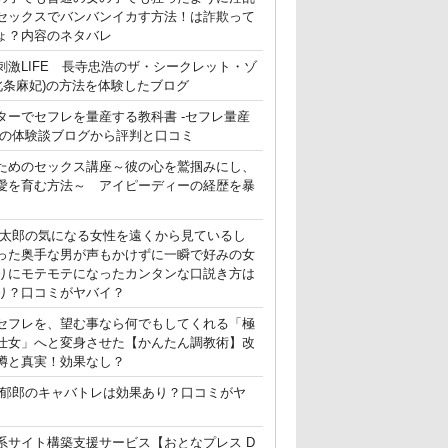
セックスでバンバンイカす方法！は詐欺って
ょ？内容のネタバレ
刺激LIFE 長寺忠浩のザ・シークレット・ゾ
(北条麻妃)の方法を体験したブログ
ターでセフレを量産する教科書 -セフレ量産
-の体験談ブログから評判と口コミ
ためのセックス講座～彼の心を鷲掴みにし、
愛を育む方法～ アイピーディーの経歴を暴
晃太郎の気になる女性を遠くから見ているし
った奥手な男が声もかけずに一瞬で好みの女
りにモテモテになったカンタンな口説き方は
り？口コミがヤバイ？
セフレを、望む事なら何でもしてくれる「極
仕女」へと変身させた【かんたん調教術】改
噂と真実！効果なし？
郁郎のキャバトレは効果あり？口コミがヤ
系サイト構築支援サービス【おとなプレス D