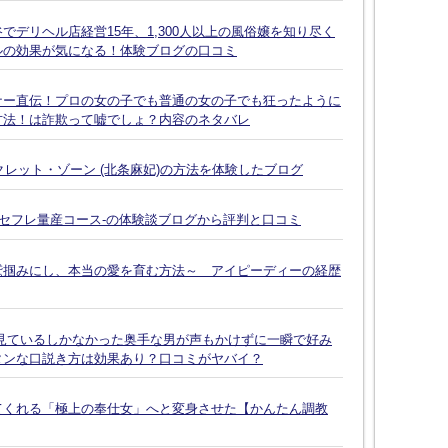
デリヘル店経営15年、1,300人以上の風俗嬢を知り尽く
ルの効果が気になる！体験ブログの口コミ
ナー直伝！プロの女の子でも普通の女の子でも狂ったように
方法！は詐欺って嘘でしょ？内容のネタバレ
クレット・ゾーン (北条麻妃)の方法を体験したブログ
-セフレ量産コース-の体験談ブログから評判と口コミ
鷲掴みにし、本当の愛を育む方法～ アイピーディーの経歴
見ているしかなかった奥手な男が声もかけずに一瞬で好み
タンな口説き方は効果あり？口コミがヤバイ？
てくれる「極上の奉仕女」へと変身させた【かんたん調教