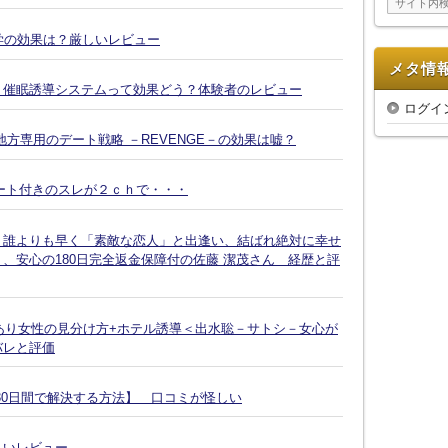
ブ
復縁大学の効果は？厳しいレビュー
メタ情
Ｘ催眠誘導システムって効果どう？体験者のレビュー
ログイ
方専用のデート戦略 －REVENGE－の効果は嘘？
ート付きのスレが２ｃｈで・・・
、誰よりも早く「素敵な恋人」と出逢い、結ばれ絶対に幸せ
、安心の180日完全返金保障付の佐藤 潔茂さん 経歴と評
脈あり女性の見分け方+ホテル誘導＜出水聡－サトシ－女心が
バレと評価
30日間で解決する方法】 口コミが怪しい
しいレビュー