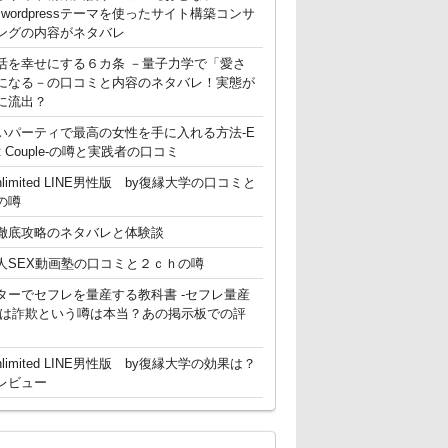
g】 wordpressテーマを使ったサイト構築コンサ
ングの内容がネタバレ
活を幸せにする６カ条 －量子力学で「愛さ
になる－の口コミと内容のネタバレ！実態が
に流出？
いパーティで最高の女性を手に入れる方法-E
ent Couple-の噂と実践者の口コミ
nlimited LINE男性版 by復縁大学の口コミと
の噂
徹底攻略のネタバレと体験談
人SEX動画塾の口コミと２ｃｈの噂
ターでセフレを量産する教科書 -セフレ量産
-は詐欺という噂は本当？あの掲示板での評
nlimited LINE男性版 by復縁大学の効果は？
レビュー