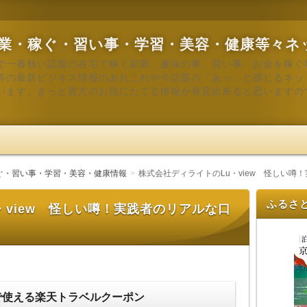
業・稼ぐ・習い事・学習・美容・健康等々ネ
で一番熱い話題の在宅で稼ぐ副業、趣味の事、習い事、お金を稼ぐ
等の最新ビジネス情報のあれこれや今話題の「あっ」と感じるネッ
います。きっと貴方のお役にたてる情報が発見出来ると思いますの
ぐ・習い事・学習・美容・健康情報
株式会社ディライトのLu・view 怪しい噂
ふるさ
・view 怪しい噂！実践者のリアルな口
で使える楽天トラベルクーポン