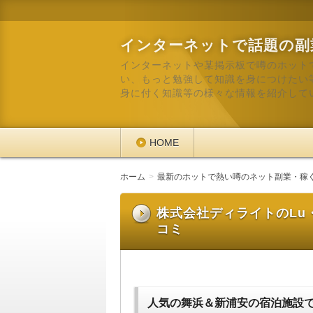
インターネットで話題の副
インターネットや某掲示板で噂のホット
い、もっと勉強して知識を身につけたい
身に付く知識等の様々な情報を紹介して
HOME
ホーム
最新のホットで熱い噂のネット副業・稼
株式会社ディライトのLu
コミ
人気の舞浜＆新浦安の宿泊施設