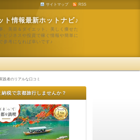
サイトマップ
RSS
ット情報最新ホットナビ♪
事、美容＆ダイエット、美しく痩せた
トビジネスや投資で稼ぐ情報や簡単に
で参考になれば幸いです♪
！実践者のリアルな口コミ
と納税で京都旅行しませんか？