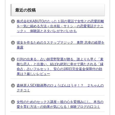
最近の投稿
株式会社KABUTOのたった１回の電話で女性との恋愛距離
を一気に縮める方法＜出水聡－サトシ－の恋愛電話テクニ
ック＞ 体験談とネタバレがヤバいかも
彼女を作るための５ステップマジック 奥野 忠幸の経歴を
暴露
行列の出来る」占い師雲野聖運が贈る、誰よりも早く「素
敵な恋人」と出逢い、結ばれ絶対に幸せで満たされる「縁
命占」占いフルセット、安心の180日完全返金保障付の効
果は？厳しいレビュー
森林原人SEX動画塾のひょうばんはうそ！？ ２ちゃんの
クチコミ
女性のためのセックス講座～彼の心を鷲掴みにし、本当の
愛を育む方法～の効果が気になる！体験ブログの口コミ