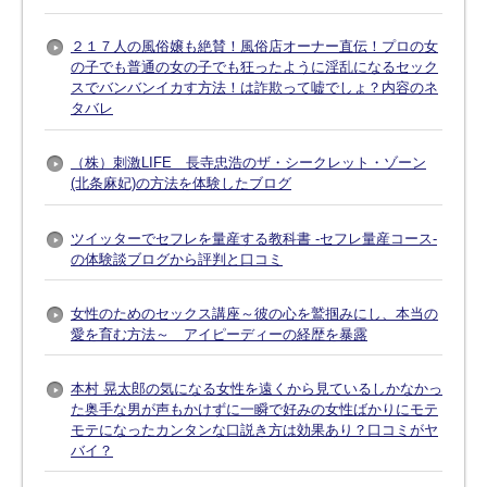
２１７人の風俗嬢も絶賛！風俗店オーナー直伝！プロの女
の子でも普通の女の子でも狂ったように淫乱になるセック
スでバンバンイカす方法！は詐欺って嘘でしょ？内容のネ
タバレ
（株）刺激LIFE 長寺忠浩のザ・シークレット・ゾーン
(北条麻妃)の方法を体験したブログ
ツイッターでセフレを量産する教科書 -セフレ量産コース-
の体験談ブログから評判と口コミ
女性のためのセックス講座～彼の心を鷲掴みにし、本当の
愛を育む方法～ アイピーディーの経歴を暴露
本村 晃太郎の気になる女性を遠くから見ているしかなかっ
た奥手な男が声もかけずに一瞬で好みの女性ばかりにモテ
モテになったカンタンな口説き方は効果あり？口コミがヤ
バイ？