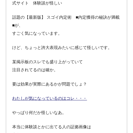
式サイト 体験談が怪しい
話題の【最新版】 スゴイ内定術 ■内定獲得の秘訣が満載
■が、
すごく気になっています。
けど、ちょっと誇大表現みたいに感じて怪しいです。
某掲示板のスレでも盛り上がっていて
注目されてるのは確か。
要は効果が実際にあるかが問題でしょ？
わたしが気になっているのはコレ・・・
やっぱり何だか怪しいなあ。
本当に体験談とかに出てる人の証拠画像は