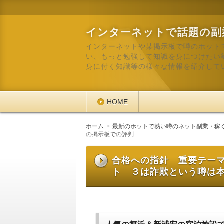
インターネットで話題の副
インターネットや某掲示板で噂のホット
い、もっと勉強して知識を身につけたい
身に付く知識等の様々な情報を紹介して
HOME
ホーム
最新のホットで熱い噂のネット副業・稼
の掲示板での評判
合格への指針 重要テー
ト ３は詐欺という噂は