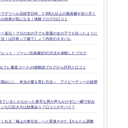
デリヘル店経営15年、1,300人以上の風俗嬢を知り尽く
ルの効果が気になる！体験ブログの口コミ
ナー直伝！プロの女の子でも普通の女の子でも狂ったように
方法！は詐欺って嘘でしょ？内容のネタバレ
クレット・ゾーン (北条麻妃)の方法を体験したブログ
-セフレ量産コース-の体験談ブログから評判と口コミ
鷲掴みにし、本当の愛を育む方法～ アイピーディーの経歴
見ているしかなかった奥手な男が声もかけずに一瞬で好み
タンな口説き方は効果あり？口コミがヤバイ？
てくれる「極上の奉仕女」へと変身させた【かんたん調教