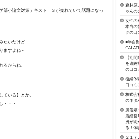
森林原
学部小論文対策テキスト ３が売れていて話題になっ
ゃんの
女性の
本当の
グの口
みたいだけど
■半自
CAL
りますよね～
【期間
を遠隔
れるからね。
の口コ
復縁体
口コミ
株式会
している】とか、
のネタ
し・・・
風俗嬢
店経営
男が明
る！体
２１７