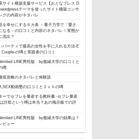
系サイト構築支援サービス【おとなプレス D
g】 wordpressテーマを使ったサイト構築コンサ
ングの内容がネタバレ
活を幸せにする６カ条 －量子力学で「愛さ
になる－の口コミと内容のネタバレ！実態が
に流出？
いパーティで最高の女性を手に入れる方法-E
ent Couple-の噂と実践者の口コミ
nlimited LINE男性版 by復縁大学の口コミと
の噂
徹底攻略のネタバレと体験談
人SEX動画塾の口コミと２ｃｈの噂
ターでセフレを量産する教科書 -セフレ量産
-は詐欺という噂は本当？あの掲示板での評
nlimited LINE男性版 by復縁大学の効果は？
レビュー