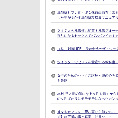
風俗嬢セフレ化・彼女化自由自在！渋谷で
した男が明かす風俗嬢攻略裏マニュア
２１７人の風俗嬢も絶賛！風俗店オー
淫乱になるセックスでバンバンイカす
（株）刺激LIFE 長寺忠浩のザ・シー
ツイッターでセフレを量産する教科書 
女性のためのセックス講座～彼の心を
を暴露
本村 晃太郎の気になる女性を遠くから
の女性ばかりにモテモテになったカン
彼女やセフレを、望む事なら何でもし
術】改正版の噂と真実！効果なし？