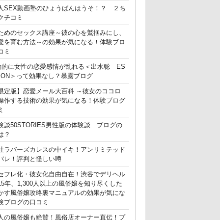
人SEX動画塾のひょうばんはうそ！？ ２ち
クチコミ
ためのセックス講座～彼の心を鷲掴みにし、
愛を育む方法～の効果が気になる！体験ブロ
コミ
動的に女性の恋愛感情が乱れる＜出水聡 ES
ATION＞って効果なし？暴露ブログ
限定版】恋愛メール大百科 ～彼女のココロ
操作する技術の効果が気になる！体験ブログ
ミ
験談50STORIES男性版の体験談 ブログの
は？
社ラバーズカレスの中イキ！アンリミテッド
バレ！評判と怪しい噂
セフレ化・彼女化自由自在！渋谷でデリヘル
15年、1,300人以上の風俗嬢を知り尽くした
かす風俗嬢攻略裏マニュアルの効果が気にな
験ブログの口コミ
人の風俗嬢も絶賛！風俗店オーナー直伝！プ