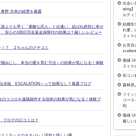
出会い
atin
奥野 忠幸の経歴を暴露
ルティ
結婚生
、誰よりも早く「素敵な恋人」と出逢い、結ばれ絶対に幸せ
れ妻」
、安心の180日完全返金保障付の効果は？厳しいレビュー
２ｃｈ
お見合
そ！？ ２ちゃんのクチコミ
xcell
復縁 U
鷲掴みにし、本当の愛を育む方法～の効果が気になる！体験
２ｃｈ
街コン
水聡 ESCALATION＞って効果なし？暴露ブログ
森林原
ツイッ
女のココロを遠隔操作する技術の効果が気になる！体験ブ
コース
判
復縁 U
談 ブログの口コミは？
厳しい
ンリミテッドのネタバレ！評判と怪しい噂