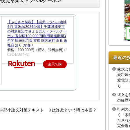
で使える楽天トラベルクーポン
【ふるさと納税】【楽天トラベル地域
創生賞Gold2024受賞】千葉県浦安市
の対象施設で使える楽天トラベルクー
ポン 寄付額100,000円|利用可能期間3
年間 観光地応援 支援 国内旅行 返礼 返
礼品 泊り お泊り
価格：100,000円（税込、送料無料)
(2
026/4/16時点)
最近の
楽天で購
株式会
入
愛距離
愛電話
も
彼女を
の経歴
行列の
学部小論文対策テキスト ３は詐欺という噂は本当？
く「素
たされ
完全返