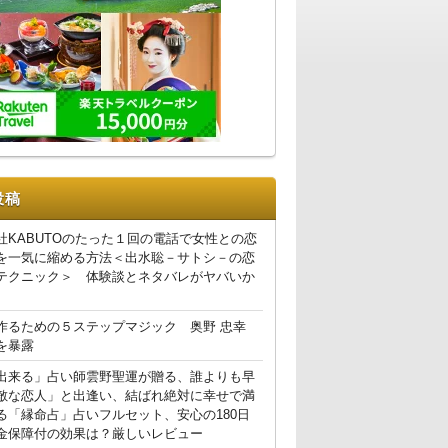
投稿
社KABUTOのたった１回の電話で女性との恋
を一気に縮める方法＜出水聡－サトシ－の恋
テクニック＞ 体験談とネタバレがヤバいか
作るための５ステップマジック 奥野 忠幸
を暴露
出来る」占い師雲野聖運が贈る、誰よりも早
敵な恋人」と出逢い、結ばれ絶対に幸せで満
る「縁命占」占いフルセット、安心の180日
金保障付の効果は？厳しいレビュー