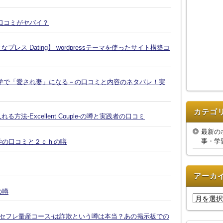
口コミがヤバイ？
ス Dating】 wordpressテーマを使ったサイト構築コ
学で「愛され妻」になる－の口コミと内容のネタバレ！実
カテゴ
-Excellent Couple-の噂と実践者の口コミ
最新の
事・学
復縁大学の口コミと２ｃｈの噂
アーカ
の噂
ア
ー
-セフレ量産コース-は詐欺という噂は本当？あの掲示板での
カ