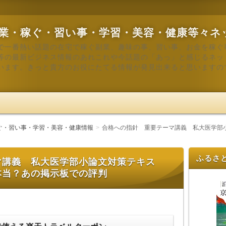
業・稼ぐ・習い事・学習・美容・健康等々ネ
で一番熱い話題の在宅で稼ぐ副業、趣味の事、習い事、お金を稼ぐ
等の最新ビジネス情報のあれこれや今話題の「あっ」と感じるネッ
います。きっと貴方のお役にたてる情報が発見出来ると思いますの
ぐ・習い事・学習・美容・健康情報
合格への指針 重要テーマ講義 私大医学部
ふるさ
マ講義 私大医学部小論文対策テキス
本当？あの掲示板での評判