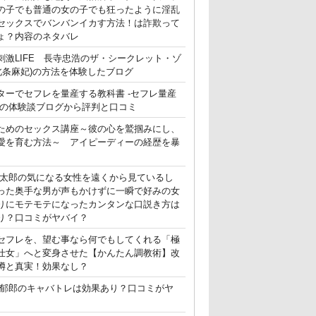
の子でも普通の女の子でも狂ったように淫乱
セックスでバンバンイカす方法！は詐欺って
ょ？内容のネタバレ
刺激LIFE 長寺忠浩のザ・シークレット・ゾ
(北条麻妃)の方法を体験したブログ
ターでセフレを量産する教科書 -セフレ量産
-の体験談ブログから評判と口コミ
ためのセックス講座～彼の心を鷲掴みにし、
愛を育む方法～ アイピーディーの経歴を暴
晃太郎の気になる女性を遠くから見ているし
った奥手な男が声もかけずに一瞬で好みの女
りにモテモテになったカンタンな口説き方は
り？口コミがヤバイ？
セフレを、望む事なら何でもしてくれる「極
仕女」へと変身させた【かんたん調教術】改
噂と真実！効果なし？
郁郎のキャバトレは効果あり？口コミがヤ