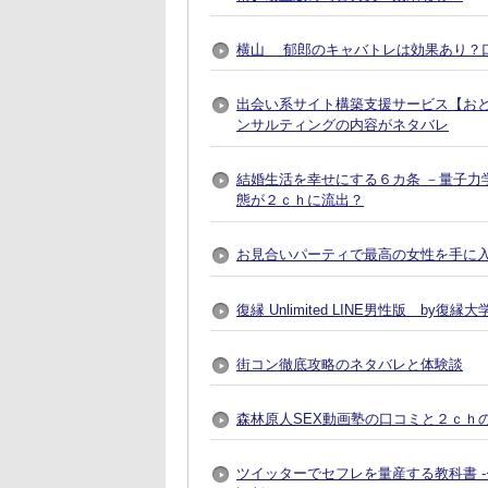
横山 郁郎のキャバトレは効果あり？
出会い系サイト構築支援サービス【おとなプレ
ンサルティングの内容がネタバレ
結婚生活を幸せにする６カ条 －量子力
態が２ｃｈに流出？
お見合いパーティで最高の女性を手に入れる方法
復縁 Unlimited LINE男性版 by
街コン徹底攻略のネタバレと体験談
森林原人SEX動画塾の口コミと２ｃｈ
ツイッターでセフレを量産する教科書 