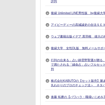
評判
復縁 Unlimited LINE男性版 by
アイピーディーの高城誠史の合法ＳＥ
ウェブ書籍出版イデア 黒羽根 雄大の地
復縁大学 女性DL版 無料メールサポ
行列の出来る」占い師雲野聖運が贈る
で満たされる「縁命占」占いフルセット
判
株式会社KABUTOの【セット販売】
丸わかりのプロのチェック法＞ ネタ
進藤 拓磨の【パワハラ・職場いじめを