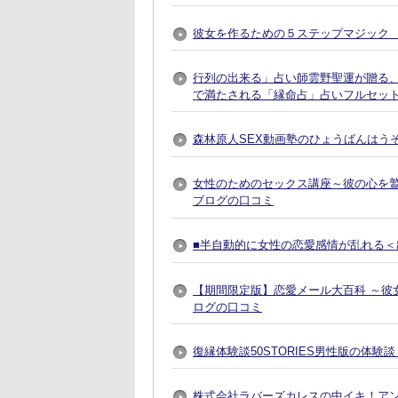
彼女を作るための５ステップマジック 
行列の出来る」占い師雲野聖運が贈る
で満たされる「縁命占」占いフルセット
森林原人SEX動画塾のひょうばんはう
女性のためのセックス講座～彼の心を
ブログの口コミ
■半自動的に女性の恋愛感情が乱れる＜出
【期間限定版】恋愛メール大百科 ～彼
ログの口コミ
復縁体験談50STORIES男性版の体験
株式会社ラバーズカレスの中イキ！ア