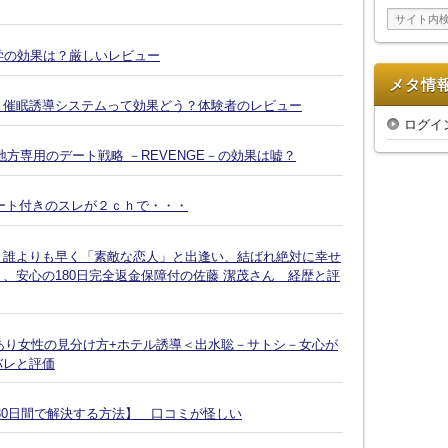
イ
ブ
復縁大学の効果は？厳しいレビュー
メタ情
Ｘ催眠誘導システムって効果どう？体験者のレビュー
ログイ
方専用のデート戦略 －REVENGE－の効果は嘘？
ート付きのスレが２ｃｈで・・・
、誰よりも早く「素敵な恋人」と出逢い、結ばれ絶対に幸せ
、安心の180日完全返金保障付の佐藤 潔茂さん 経歴と評
脈あり女性の見分け方+ホテル誘導＜出水聡－サトシ－女心が
バレと評価
30日間で解決する方法】 口コミが怪しい