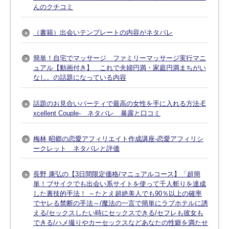
んのクチコミ
（書籍）出会いテンプレートの内容がネタバレ
簡単！自宅でマッサージ ファミリーマッサージ実行マニ
ュアル【動画付き】 これで夫婦円満・家庭円満まちがい
なし。の話題になっている内容
話題のお見合いパーティで最高の女性を手に入れる方法-E
xcellent Couple- ネタバレ 暴露と口コミ
梅林 昭郷の恋愛アフィリエイト作成講座-恋愛アフィリシ
ークレット ネタバレと評価
長野 康弘の【3日間限定価格/マニュアルコース】「超簡
単！ブサイクでも出会い系サイトを使って千人斬りを達成
した裏技的手法！ ～たとえ超絶美人でも90％以上の確率
でヤレる禁断の手法～/魔法の一言で簡単にラブホテルに誘
える/セックスしたい時にセックスできる/セフレも彼女も
できる/ハメ撮りやカーセックスなどあなたの性癖を満たせ