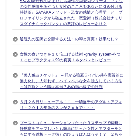
AKAの新時代のあまりにも卑怯な恋愛術シリーズ、『７つ
の女性感情をあやつり女性のこころをあなたに引き付ける
特効薬』SAYAKAメソッド・乙女の感情と心理学 と プ
ロファイリングから確立された 恋愛術（株式会社ナミリ
スダイナミックバンク）の悪評のレビューあり？
通院先の医師と交際する方法！の噂と真実！効果なし？
女性の食いつきを１０倍上げる技術 -gravity system-をつ
くったプラクティス99の真実！ネタバレとレビュー
『美人独占チケット』 ～群がる強豪ライバル共を実質的に
無力化し、人知れず、ハイレベルな女を独占していく方法
～は詐欺という噂は本当？あの掲示板での評判
６月２６日リニューアル！！ 一騎当千のアダルトアフィ
リ－２０１３年版のスレが２ｃｈで・・・
ブーストコミュニケーション（たった３ステップで瞬時に
好感度をアップしいとも簡単に狙った女性とアフターをと
もにする鉄板トーク術）のひょうばんはうそ！？ ２ちゃ