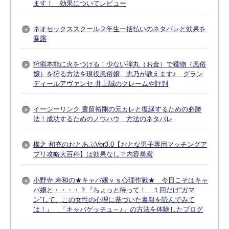
ます！ 効果についてレビュー
ネオセックススクール２年生一括払いのネタバレと効果を
暴露
狩猟本能に火をつける！少ない弾丸（お金）で獲物（風俗
嬢）を狩る方法を現役風俗嬢 志乃が教えます♪ グラン
ディールアヴァンセ 井上誠のクレームや評判
イーシーリンク 豊留裕剛の元カレと復縁するための必勝
法！成功するためのノウハウ 方法のネタバレ
楳之 和充のおとあぷVer3.0【おとな男子専用マッチングア
プリ攻略大百科】は効果なし？内容暴露
小野寺 寿和の★キャバ嬢ｖｓ心理作戦★ 今日こそはキャ
バ嬢と・・・・？『ちょっと待って！ １回だけ“ガマ
ン”して、この女性の心理に基づいた書籍を読んでみて
は！』 「キャバゲッチュ～♪」の方法を体験したブログ