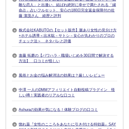
敵な恋人」と出逢い、結ばれ絶対に幸せで満たされる「縁
命占」占いフルセット、安心の180日完全返金保障付の佐
藤 潔茂さん 経歴と評判
株式会社KABUTOの【セット販売】脈あり女性の見分け方
+ホテル誘導＜出水聡－サトシ－女心が丸わかりのプロの
チェック法＞ ネタバレと評価
進藤 拓磨の【パワハラ・職場いじめを30日間で解決する
方法】 口コミが怪しい
風俗とお金の悩み解消法の効果は？厳しいレビュー
中澤 一人のDMMアフィリエイト自動投稿プラグイン 怪
しい噂！実践者のリアルな口コミ
Ashuraの効果が気になる！体験ブログの口コミ
惚れ薬『女性のこころをあなたに引き付ける特効薬』SAY