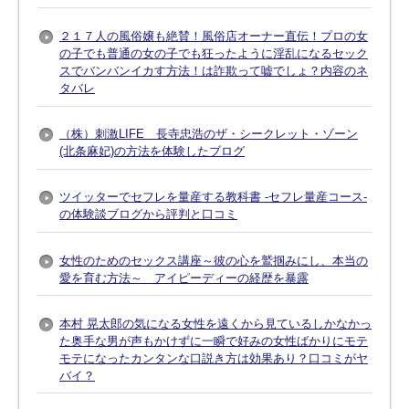
２１７人の風俗嬢も絶賛！風俗店オーナー直伝！プロの女
の子でも普通の女の子でも狂ったように淫乱になるセック
スでバンバンイカす方法！は詐欺って嘘でしょ？内容のネ
タバレ
（株）刺激LIFE 長寺忠浩のザ・シークレット・ゾーン
(北条麻妃)の方法を体験したブログ
ツイッターでセフレを量産する教科書 -セフレ量産コース-
の体験談ブログから評判と口コミ
女性のためのセックス講座～彼の心を鷲掴みにし、本当の
愛を育む方法～ アイピーディーの経歴を暴露
本村 晃太郎の気になる女性を遠くから見ているしかなかっ
た奥手な男が声もかけずに一瞬で好みの女性ばかりにモテ
モテになったカンタンな口説き方は効果あり？口コミがヤ
バイ？