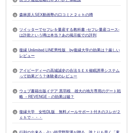
森林原人SEX動画塾の口コミと２ｃｈの噂
ツイッターでセフレを量産する教科書 -セフレ量産コース-
は詐欺という噂は本当？あの掲示板での評判
復縁 Unlimited LINE男性版 by復縁大学の効果は？厳しい
レビュー
アイピーディーの高城誠史の合法ＳＥＸ催眠誘導システム
って効果どう？体験者のレビュー
ウェブ書籍出版イデア 黒羽根 雄大の地方専用のデート戦
略 －REVENGE－の効果は嘘？
復縁大学 女性DL版 無料メールサポート付きのスレが２
ｃｈで・・・
行列の出来る」占い師雲野聖運が贈る、誰よりも早く「素