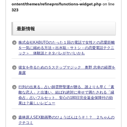
ontent/themes/refinepro/functions-widget.php
on line
323
最新情報
株式会社KABUTOのたった１回の電話で女性との恋愛距離
を一気に縮める方法＜出水聡－サトシ－の恋愛電話テクニ
ック＞ 体験談とネタバレがヤバいかも
彼女を作るための５ステップマジック 奥野 忠幸の経歴を
暴露
行列の出来る」占い師雲野聖運が贈る、誰よりも早く「素
敵な恋人」と出逢い、結ばれ絶対に幸せで満たされる「縁
命占」占いフルセット、安心の180日完全返金保障付の効
果は？厳しいレビュー
森林原人SEX動画塾のひょうばんはうそ！？ ２ちゃんの
クチコミ