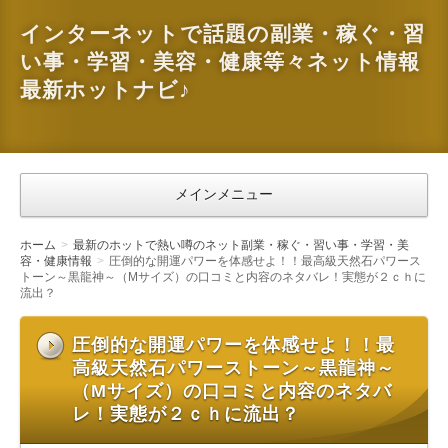
インターネットで話題の副業・稼ぐ・習
い事・学習・美容・健康等々ネット情報
最新ホットナビ♪
メインメニュー
ホーム
最新のホットで熱い噂のネット副業・稼ぐ・習い事・学習・美
容・健康情報
圧倒的な開運パワーを体感せよ！！最高級天然石パワース
トーン～黒龍神～（Mサイズ）の口コミと内容のネタバレ！実態が２ｃｈに
流出？
圧倒的な開運パワーを体感せよ！！最
高級天然石パワーストーン～黒龍神～
（Mサイズ）の口コミと内容のネタバ
レ！実態が２ｃｈに流出？