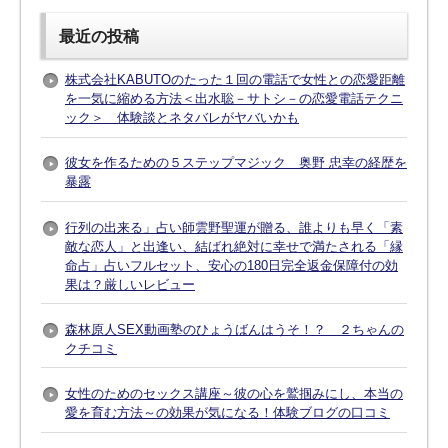
最近の投稿
株式会社KABUTOのたった１回の電話で女性との恋愛距離
を一気に縮める方法＜出水聡－サトシ－の恋愛電話テクニ
ック＞ 体験談とネタバレがヤバいかも
彼女を作るための５ステップマジック 奥野 忠幸の経歴を
暴露
行列の出来る」占い師雲野聖運が贈る、誰よりも早く「素
敵な恋人」と出逢い、結ばれ絶対に幸せで満たされる「縁
命占」占いフルセット、安心の180日完全返金保障付の効
果は？厳しいレビュー
森林原人SEX動画塾のひょうばんはうそ！？ ２ちゃんの
クチコミ
女性のためのセックス講座～彼の心を鷲掴みにし、本当の
愛を育む方法～の効果が気になる！体験ブログの口コミ