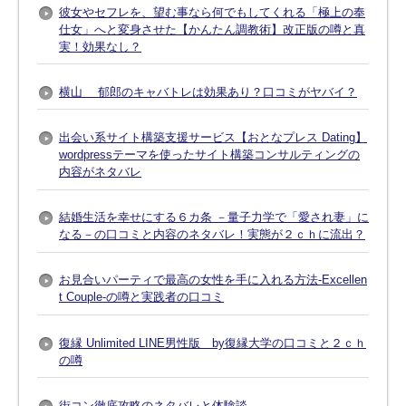
彼女やセフレを、望む事なら何でもしてくれる「極上の奉
仕女」へと変身させた【かんたん調教術】改正版の噂と真
実！効果なし？
横山 郁郎のキャバトレは効果あり？口コミがヤバイ？
出会い系サイト構築支援サービス【おとなプレス Dating】
wordpressテーマを使ったサイト構築コンサルティングの
内容がネタバレ
結婚生活を幸せにする６カ条 －量子力学で「愛され妻」に
なる－の口コミと内容のネタバレ！実態が２ｃｈに流出？
お見合いパーティで最高の女性を手に入れる方法-Excellen
t Couple-の噂と実践者の口コミ
復縁 Unlimited LINE男性版 by復縁大学の口コミと２ｃｈ
の噂
街コン徹底攻略のネタバレと体験談