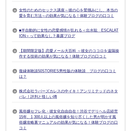
女性のためのセックス講座～彼の心を鷲掴みにし、本当の
愛を育む方法～の効果が気になる！体験ブログの口コミ
■半自動的に女性の恋愛感情が乱れる＜出水聡 ESCALAT
ION＞って効果なし？暴露ブログ
【期間限定版】恋愛メール大百科 ～彼女のココロを遠隔操
作する技術の効果が気になる！体験ブログの口コミ
復縁体験談50STORIES男性版の体験談 ブログの口コミ
は？
株式会社ラバーズカレスの中イキ！アンリミテッドのネタ
バレ！評判と怪しい噂
風俗嬢セフレ化・彼女化自由自在！渋谷でデリヘル店経営
15年、1,300人以上の風俗嬢を知り尽くした男が明かす風
俗嬢攻略裏マニュアルの効果が気になる！体験ブログの口
コミ