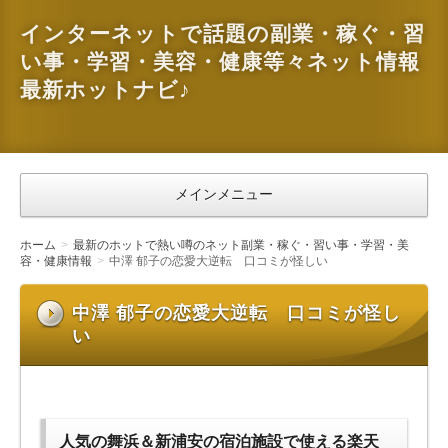
インターネットで話題の副業・稼ぐ・習
い事・学習・美容・健康等々ネット情報
最新ホットナビ♪
メインメニュー
ホーム
最新のホットで熱い噂のネット副業・稼ぐ・習い事・学習・美
容・健康情報
中澤 郁子の恋愛大逆転 口コミが怪しい
中澤 郁子の恋愛大逆転 口コミが怪し
い
人気の舞浜＆新浦安の宿泊施設で使える楽天