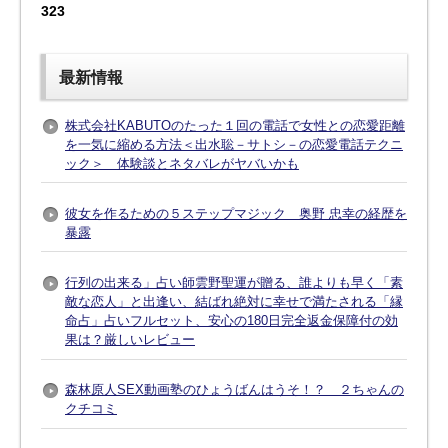
323
最新情報
株式会社KABUTOのたった１回の電話で女性との恋愛距離
を一気に縮める方法＜出水聡－サトシ－の恋愛電話テクニ
ック＞ 体験談とネタバレがヤバいかも
彼女を作るための５ステップマジック 奥野 忠幸の経歴を
暴露
行列の出来る」占い師雲野聖運が贈る、誰よりも早く「素
敵な恋人」と出逢い、結ばれ絶対に幸せで満たされる「縁
命占」占いフルセット、安心の180日完全返金保障付の効
果は？厳しいレビュー
森林原人SEX動画塾のひょうばんはうそ！？ ２ちゃんの
クチコミ