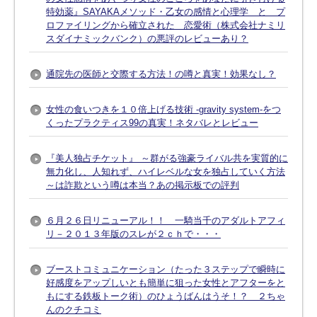
特効薬』SAYAKAメソッド・乙女の感情と心理学 と プ
ロファイリングから確立された 恋愛術（株式会社ナミリ
スダイナミックバンク）の悪評のレビューあり？
通院先の医師と交際する方法！の噂と真実！効果なし？
女性の食いつきを１０倍上げる技術 -gravity system-をつ
くったプラクティス99の真実！ネタバレとレビュー
『美人独占チケット』 ～群がる強豪ライバル共を実質的に
無力化し、人知れず、ハイレベルな女を独占していく方法
～は詐欺という噂は本当？あの掲示板での評判
６月２６日リニューアル！！ 一騎当千のアダルトアフィ
リ－２０１３年版のスレが２ｃｈで・・・
ブーストコミュニケーション（たった３ステップで瞬時に
好感度をアップしいとも簡単に狙った女性とアフターをと
もにする鉄板トーク術）のひょうばんはうそ！？ ２ちゃ
んのクチコミ