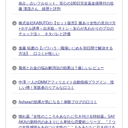
命占」占いフルセット、安心の180日完全返金保障付の佐
藤 潔茂さん 経歴と評判
株式会社KABUTOの【セット販売】脈あり女性の見分け方
+ホテル誘導＜出水聡－サトシ－女心が丸わかりのプロの
チェック法＞ ネタバレと評価
進藤 拓磨の【パワハラ・職場いじめを30日間で解決する
方法】 口コミが怪しい
風俗とお金の悩み解消法の効果は？厳しいレビュー
中澤 一人のDMMアフィリエイト自動投稿プラグイン 怪
しい噂！実践者のリアルな口コミ
Ashuraの効果が気になる！体験ブログの口コミ
惚れ薬『女性のこころをあなたに引き付ける特効薬』SAY
AKAの新時代のあまりにも卑怯な恋愛術シリーズ、『７つ
の女性感情をあやつり女性のこころをあなたに引き付ける