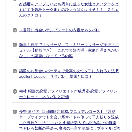
好感度をアップしいとも簡単に狙った女性とアフターをと
もにする鉄板トーク術）のひょうばんはうそ！？ ２ちゃ
んのクチコミ
（書籍）出会いテンプレートの内容がネタバレ
簡単！自宅でマッサージ ファミリーマッサージ実行マニ
ュアル【動画付き】 これで夫婦円満・家庭円満まちがい
なし。の話題になっている内容
話題のお見合いパーティで最高の女性を手に入れる方法-E
xcellent Couple- ネタバレ 暴露と口コミ
梅林 昭郷の恋愛アフィリエイト作成講座-恋愛アフィリシ
ークレット ネタバレと評価
長野 康弘の【3日間限定価格/マニュアルコース】「超簡
単！ブサイクでも出会い系サイトを使って千人斬りを達成
した裏技的手法！ ～たとえ超絶美人でも90％以上の確率
でヤレる禁断の手法～/魔法の一言で簡単にラブホテルに誘