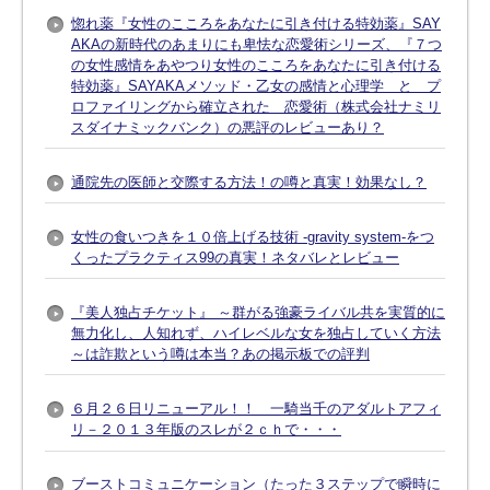
惚れ薬『女性のこころをあなたに引き付ける特効薬』SAY
AKAの新時代のあまりにも卑怯な恋愛術シリーズ、『７つ
の女性感情をあやつり女性のこころをあなたに引き付ける
特効薬』SAYAKAメソッド・乙女の感情と心理学 と プ
ロファイリングから確立された 恋愛術（株式会社ナミリ
スダイナミックバンク）の悪評のレビューあり？
通院先の医師と交際する方法！の噂と真実！効果なし？
女性の食いつきを１０倍上げる技術 -gravity system-をつ
くったプラクティス99の真実！ネタバレとレビュー
『美人独占チケット』 ～群がる強豪ライバル共を実質的に
無力化し、人知れず、ハイレベルな女を独占していく方法
～は詐欺という噂は本当？あの掲示板での評判
６月２６日リニューアル！！ 一騎当千のアダルトアフィ
リ－２０１３年版のスレが２ｃｈで・・・
ブーストコミュニケーション（たった３ステップで瞬時に