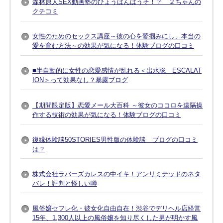
森林原人SEX動画塾のひょうばんはうそ！？ ２ちゃんの
クチコミ
女性のためのセックス講座～彼の心を鷲掴みにし、本当の
愛を育む方法～の効果が気になる！体験ブログの口コミ
■半自動的に女性の恋愛感情が乱れる＜出水聡 ESCALAT
ION＞って効果なし？暴露ブログ
【期間限定版】恋愛メール大百科 ～彼女のココロを遠隔操
作する技術の効果が気になる！体験ブログの口コミ
復縁体験談50STORIES男性版の体験談 ブログの口コミ
は？
株式会社ラバーズカレスの中イキ！アンリミテッドのネタ
バレ！評判と怪しい噂
風俗嬢セフレ化・彼女化自由自在！渋谷でデリヘル店経営
15年、1,300人以上の風俗嬢を知り尽くした男が明かす風