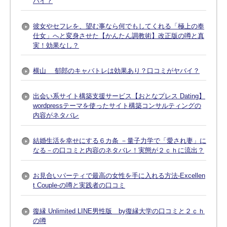
バイ？
彼女やセフレを、望む事なら何でもしてくれる「極上の奉
仕女」へと変身させた【かんたん調教術】改正版の噂と真
実！効果なし？
横山 郁郎のキャバトレは効果あり？口コミがヤバイ？
出会い系サイト構築支援サービス【おとなプレス Dating】
wordpressテーマを使ったサイト構築コンサルティングの
内容がネタバレ
結婚生活を幸せにする６カ条 －量子力学で「愛され妻」に
なる－の口コミと内容のネタバレ！実態が２ｃｈに流出？
お見合いパーティで最高の女性を手に入れる方法-Excellen
t Couple-の噂と実践者の口コミ
復縁 Unlimited LINE男性版 by復縁大学の口コミと２ｃｈ
の噂