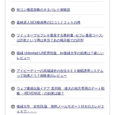
街コン徹底攻略のネタバレと体験談
森林原人SEX動画塾の口コミと２ｃｈの噂
ツイッターでセフレを量産する教科書 -セフレ量産コース-
は詐欺という噂は本当？あの掲示板での評判
復縁 Unlimited LINE男性版 by復縁大学の効果は？厳しい
レビュー
アイピーディーの高城誠史の合法ＳＥＸ催眠誘導システム
って効果どう？体験者のレビュー
ウェブ書籍出版イデア 黒羽根 雄大の地方専用のデート戦
略 －REVENGE－の効果は嘘？
復縁大学 女性DL版 無料メールサポート付きのスレが２
ｃｈで・・・