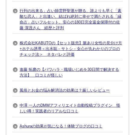
行列の出来る」占い師雲野聖運が贈る、誰よりも早く「素
敵な恋人」と出逢い、結ばれ絶対に幸せで満たされる「縁
命占」占いフルセット、安心の180日完全返金保障付の佐
藤 潔茂さん 経歴と評判
株式会社KABUTOの【セット販売】脈あり女性の見分け方
+ホテル誘導＜出水聡－サトシ－女心が丸わかりのプロの
チェック法＞ ネタバレと評価
進藤 拓磨の【パワハラ・職場いじめを30日間で解決する
方法】 口コミが怪しい
風俗とお金の悩み解消法の効果は？厳しいレビュー
中澤 一人のDMMアフィリエイト自動投稿プラグイン 怪
しい噂！実践者のリアルな口コミ
Ashuraの効果が気になる！体験ブログの口コミ