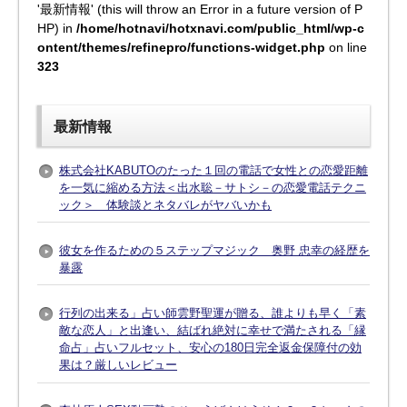
'最新情報' (this will throw an Error in a future version of P
HP) in
/home/hotnavi/hotxnavi.com/public_html/wp-c
ontent/themes/refinepro/functions-widget.php
on line
323
最新情報
株式会社KABUTOのたった１回の電話で女性との恋愛距離
を一気に縮める方法＜出水聡－サトシ－の恋愛電話テクニ
ック＞ 体験談とネタバレがヤバいかも
彼女を作るための５ステップマジック 奥野 忠幸の経歴を
暴露
行列の出来る」占い師雲野聖運が贈る、誰よりも早く「素
敵な恋人」と出逢い、結ばれ絶対に幸せで満たされる「縁
命占」占いフルセット、安心の180日完全返金保障付の効
果は？厳しいレビュー