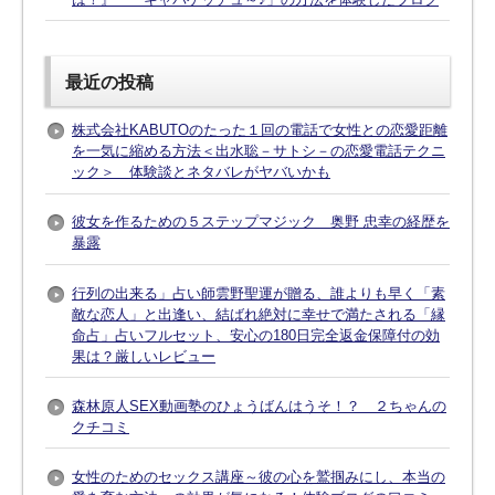
最近の投稿
株式会社KABUTOのたった１回の電話で女性との恋愛距離
を一気に縮める方法＜出水聡－サトシ－の恋愛電話テクニ
ック＞ 体験談とネタバレがヤバいかも
彼女を作るための５ステップマジック 奥野 忠幸の経歴を
暴露
行列の出来る」占い師雲野聖運が贈る、誰よりも早く「素
敵な恋人」と出逢い、結ばれ絶対に幸せで満たされる「縁
命占」占いフルセット、安心の180日完全返金保障付の効
果は？厳しいレビュー
森林原人SEX動画塾のひょうばんはうそ！？ ２ちゃんの
クチコミ
女性のためのセックス講座～彼の心を鷲掴みにし、本当の