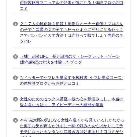
俗嬢攻略裏マニュアルの効果が気になる！体験ブログの口
コミ
２１７人の風俗嬢も絶賛！風俗店オーナー直伝！プロの女
の子でも普通の女の子でも狂ったように淫乱になるセック
スでバンバンイカす方法！は詐欺って嘘でしょ？内容のネ
タバレ
（株）刺激LIFE 長寺忠浩のザ・シークレット・ゾーン
(北条麻妃)の方法を体験したブログ
ツイッターでセフレを量産する教科書 -セフレ量産コース-
の体験談ブログから評判と口コミ
女性のためのセックス講座～彼の心を鷲掴みにし、本当の
愛を育む方法～ アイピーディーの経歴を暴露
本村 晃太郎の気になる女性を遠くから見ているしかなかっ
た奥手な男が声もかけずに一瞬で好みの女性ばかりにモテ
モテになったカンタンな口説き方は効果あり？口コミがヤ