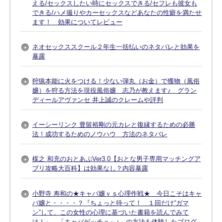
える/セックスしたい時にセックスできる/セフレも彼女も
できる/ハメ撮りやカーセックスなどあなたの性癖を満たせ
ます！ 効果についてレビュー
ネオセックススクール２年生一括払いのネタバレと効果を
暴露
狩猟本能に火をつける！少ない弾丸（お金）で獲物（風俗
嬢）を狩る方法を現役風俗嬢 志乃が教えます♪ グラン
ディールアヴァンセ 井上誠のクレームや評判
イーシーリンク 豊留裕剛の元カレと復縁するための必勝
法！成功するためのノウハウ 方法のネタバレ
楳之 和充のおとあぷVer3.0【おとな男子専用マッチングア
プリ攻略大百科】は効果なし？内容暴露
小野寺 寿和の★キャバ嬢ｖｓ心理作戦★ 今日こそはキャ
バ嬢と・・・・？『ちょっと待って！ １回だけ“ガマ
ン”して、この女性の心理に基づいた書籍を読んでみて
は！』 「キャバゲッチュ～♪」の方法を体験したブログ