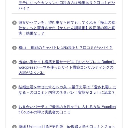
モテになったカンタンな口説き方は効果あり？口コミがヤ
バイ？
彼女やセフレを、望む事なら何でもしてくれる「極上の奉
仕女」へと変身させた【かんたん調教術】改正版の噂と真
実！効果なし？
横山 郁郎のキャバトレは効果あり？口コミがヤバイ？
出会い系サイト構築支援サービス【おとなプレス Dating】
wordpressテーマを使ったサイト構築コンサルティングの
内容がネタバレ
結婚生活を幸せにする６カ条 －量子力学で「愛され妻」に
なる－の口コミと内容のネタバレ！実態が２ｃｈに流出？
お見合いパーティで最高の女性を手に入れる方法-Excellen
t Couple-の噂と実践者の口コミ
復縁 Unlimited LINE男性版 by復縁大学の口コミと２ｃｈ