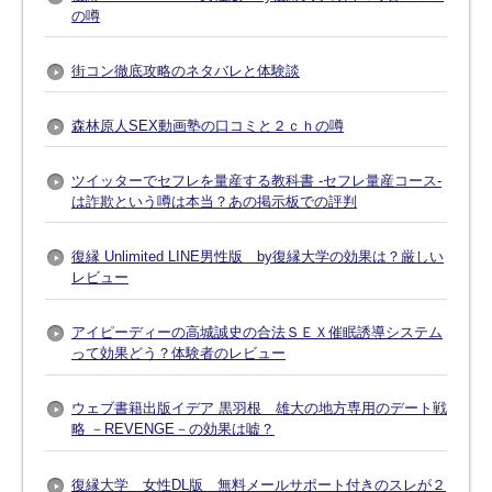
の噂
街コン徹底攻略のネタバレと体験談
森林原人SEX動画塾の口コミと２ｃｈの噂
ツイッターでセフレを量産する教科書 -セフレ量産コース-
は詐欺という噂は本当？あの掲示板での評判
復縁 Unlimited LINE男性版 by復縁大学の効果は？厳しい
レビュー
アイピーディーの高城誠史の合法ＳＥＸ催眠誘導システム
って効果どう？体験者のレビュー
ウェブ書籍出版イデア 黒羽根 雄大の地方専用のデート戦
略 －REVENGE－の効果は嘘？
復縁大学 女性DL版 無料メールサポート付きのスレが２