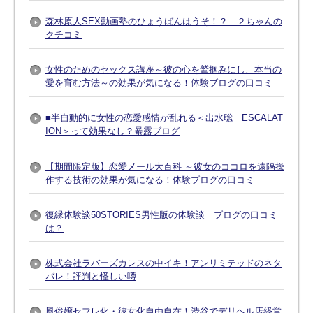
森林原人SEX動画塾のひょうばんはうそ！？ ２ちゃんの
クチコミ
女性のためのセックス講座～彼の心を鷲掴みにし、本当の
愛を育む方法～の効果が気になる！体験ブログの口コミ
■半自動的に女性の恋愛感情が乱れる＜出水聡 ESCALAT
ION＞って効果なし？暴露ブログ
【期間限定版】恋愛メール大百科 ～彼女のココロを遠隔操
作する技術の効果が気になる！体験ブログの口コミ
復縁体験談50STORIES男性版の体験談 ブログの口コミ
は？
株式会社ラバーズカレスの中イキ！アンリミテッドのネタ
バレ！評判と怪しい噂
風俗嬢セフレ化・彼女化自由自在！渋谷でデリヘル店経営