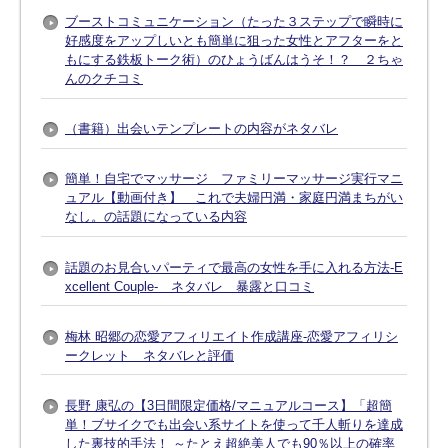
ブーストコミュニケーション（たった３ステップで瞬時に
好感度をアップしいとも簡単に狙った女性とアフターをと
もにする鉄板トーク術）のひょうばんはうそ！？ ２ちゃ
んのクチコミ
（書籍）出会いテンプレートの内容がネタバレ
簡単！自宅でマッサージ ファミリーマッサージ実行マニ
ュアル【動画付き】 これで夫婦円満・家庭円満まちがい
なし。の話題になっている内容
話題のお見合いパーティで最高の女性を手に入れる方法-E
xcellent Couple- ネタバレ 暴露と口コミ
梅林 昭郷の恋愛アフィリエイト作成講座-恋愛アフィリシ
ークレット ネタバレと評価
長野 康弘の【3日間限定価格/マニュアルコース】「超簡
単！ブサイクでも出会い系サイトを使って千人斬りを達成
した裏技的手法！ ～たとえ超絶美人でも90％以上の確率