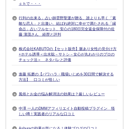
ｃｈで・・・
行列の出来る」占い師雲野聖運が贈る、誰よりも早く「素
敵な恋人」と出逢い、結ばれ絶対に幸せで満たされる「縁
命占」占いフルセット、安心の180日完全返金保障付の佐
藤 潔茂さん 経歴と評判
株式会社KABUTOの【セット販売】脈あり女性の見分け方
+ホテル誘導＜出水聡－サトシ－女心が丸わかりのプロの
チェック法＞ ネタバレと評価
進藤 拓磨の【パワハラ・職場いじめを30日間で解決する
方法】 口コミが怪しい
風俗とお金の悩み解消法の効果は？厳しいレビュー
中澤 一人のDMMアフィリエイト自動投稿プラグイン 怪
しい噂！実践者のリアルな口コミ
Ashuraの効果が気になる！体験ブログの口コミ