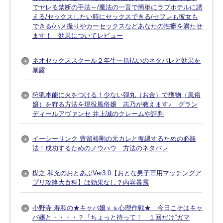
でヤレる禁断の手法～/魔法の一言で簡単にラブホテルに誘
える/セックスしたい時にセックスできる/セフレも彼女も
できる/ハメ撮りやカーセックスなどあなたの性癖を満たせ
ます！ 効果についてレビュー
ネオセックススクール２年生一括払いのネタバレと効果を
暴露
狩猟本能に火をつける！少ない弾丸（お金）で獲物（風俗
嬢）を狩る方法を現役風俗嬢 志乃が教えます♪ グラン
ディールアヴァンセ 井上誠のクレームや評判
イーシーリンク 豊留裕剛の元カレと復縁するための必勝
法！成功するためのノウハウ 方法のネタバレ
楳之 和充のおとあぷVer3.0【おとな男子専用マッチングア
プリ攻略大百科】は効果なし？内容暴露
小野寺 寿和の★キャバ嬢ｖｓ心理作戦★ 今日こそはキャ
バ嬢と・・・・？『ちょっと待って！ １回だけ“ガマ