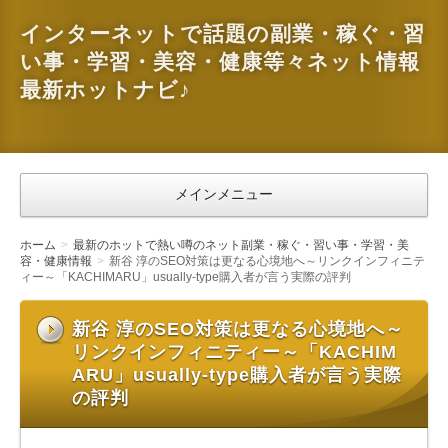
インターネットで話題の副業・稼ぐ・習
い事・学習・美容・健康等々ネット情報
最新ホットナビ♪
メインメニュー
ホーム
最新のホットで熱い噂のネット副業・稼ぐ・習い事・学習・美
容・健康情報
新谷 淳のSEO対策は更なる心境地へ～リンクインフィニテ
ィー～「KACHIMARU」usually-type購入者が言う実際の評判
新谷 淳のSEO対策は更なる心境地へ～
リンクインフィニティー～「KACHIM
ARU」usually-type購入者が言う実際
の評判