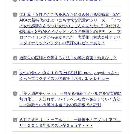
惚れ薬『女性のこころをあなたに引き付ける特効薬』SAY
AKAの新時代のあまりにも卑怯な恋愛術シリーズ、『７つ
の女性感情をあやつり女性のこころをあなたに引き付ける
特効薬』SAYAKAメソッド・乙女の感情と心理学 と プ
ロファイリングから確立された 恋愛術（株式会社ナミリ
スダイナミックバンク）の悪評のレビューあり？
通院先の医師と交際する方法！の噂と真実！効果なし？
女性の食いつきを１０倍上げる技術 -gravity system-をつ
くったプラクティス99の真実！ネタバレとレビュー
『美人独占チケット』 ～群がる強豪ライバル共を実質的に
無力化し、人知れず、ハイレベルな女を独占していく方法
～は詐欺という噂は本当？あの掲示板での評判
６月２６日リニューアル！！ 一騎当千のアダルトアフィ
リ－２０１３年版のスレが２ｃｈで・・・