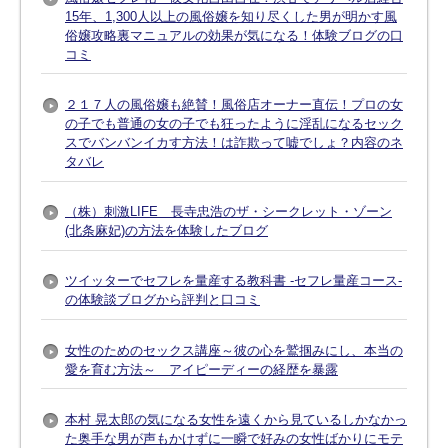
15年、1,300人以上の風俗嬢を知り尽くした男が明かす風
俗嬢攻略裏マニュアルの効果が気になる！体験ブログの口
コミ
２１７人の風俗嬢も絶賛！風俗店オーナー直伝！プロの女
の子でも普通の女の子でも狂ったように淫乱になるセック
スでバンバンイカす方法！は詐欺って嘘でしょ？内容のネ
タバレ
（株）刺激LIFE 長寺忠浩のザ・シークレット・ゾーン
(北条麻妃)の方法を体験したブログ
ツイッターでセフレを量産する教科書 -セフレ量産コース-
の体験談ブログから評判と口コミ
女性のためのセックス講座～彼の心を鷲掴みにし、本当の
愛を育む方法～ アイピーディーの経歴を暴露
本村 晃太郎の気になる女性を遠くから見ているしかなかっ
た奥手な男が声もかけずに一瞬で好みの女性ばかりにモテ