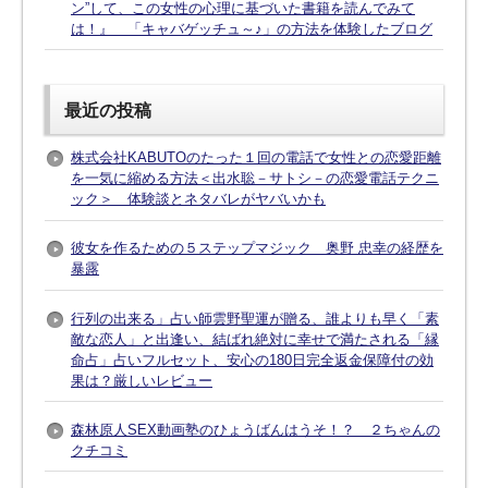
ン”して、この女性の心理に基づいた書籍を読んでみて
は！』 「キャバゲッチュ～♪」の方法を体験したブログ
最近の投稿
株式会社KABUTOのたった１回の電話で女性との恋愛距離
を一気に縮める方法＜出水聡－サトシ－の恋愛電話テクニ
ック＞ 体験談とネタバレがヤバいかも
彼女を作るための５ステップマジック 奥野 忠幸の経歴を
暴露
行列の出来る」占い師雲野聖運が贈る、誰よりも早く「素
敵な恋人」と出逢い、結ばれ絶対に幸せで満たされる「縁
命占」占いフルセット、安心の180日完全返金保障付の効
果は？厳しいレビュー
森林原人SEX動画塾のひょうばんはうそ！？ ２ちゃんの
クチコミ