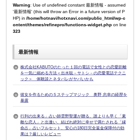
Warning
: Use of undefined constant 最新情報 - assumed
'最新情報' (this will throw an Error in a future version of P
HP) in
/home/hotnavi/hotxnavi.com/public_html/wp-c
ontent/themes/refinepro/functions-widget.php
on line
323
最新情報
株式会社KABUTOのたった１回の電話で女性との恋愛距離
を一気に縮める方法＜出水聡－サトシ－の恋愛電話テクニ
ック＞ 体験談とネタバレがヤバいかも
彼女を作るための５ステップマジック 奥野 忠幸の経歴を
暴露
行列の出来る」占い師雲野聖運が贈る、誰よりも早く「素
敵な恋人」と出逢い、結ばれ絶対に幸せで満たされる「縁
命占」占いフルセット、安心の180日完全返金保障付の効
果は？厳しいレビュー