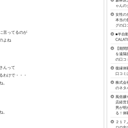
森林原
ゃんの
女性の
本当の
グの口
に言ってるのが
■半自
CAL
のよね
【期間
を遠隔
の口コ
さんって
復縁体
口コミ
るわけで・・・
株式会
ね。
のネタ
風俗嬢
店経営
男が明
ね。
る！体
２１７
ロの女