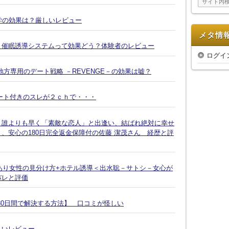
ブ
復縁大学の効果は？厳しいレビュー
メタ情
Ｘ催眠誘導システムって効果どう？体験者のレビュー
ログイ
方専用のデート戦略 －REVENGE－の効果は嘘？
ート付きのスレが２ｃｈで・・・
、誰よりも早く「素敵な恋人」と出逢い、結ばれ絶対に幸せ
、安心の180日完全返金保障付の佐藤 潔茂さん 経歴と評
脈あり女性の見分け方+ホテル誘導＜出水聡－サトシ－女心が
バレと評価
30日間で解決する方法】 口コミが怪しい
しいレビュー