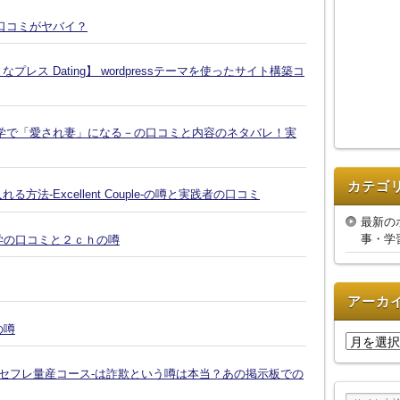
口コミがヤバイ？
ス Dating】 wordpressテーマを使ったサイト構築コ
学で「愛され妻」になる－の口コミと内容のネタバレ！実
カテゴ
-Excellent Couple-の噂と実践者の口コミ
最新の
事・学
復縁大学の口コミと２ｃｈの噂
アーカ
の噂
ア
ー
-セフレ量産コース-は詐欺という噂は本当？あの掲示板での
カ
イ