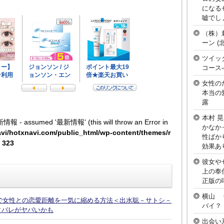
になる
嘘でし
（株）
ーン 
ツイッ
コース
女性の
本当の
露
本村 
新情報 - assumed '最新情報' (this will throw an Error in
かなか
vi/hotxnavi.com/public_html/wp-content/themes/r
性ばか
e
323
効果あ
彼女や
上の奉
正版の
横山 
話で女性との恋愛距離を一気に縮める方法＜出水聡－サトシ－
バイ？
タバレがヤバいかも
出会い