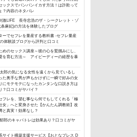
セックスでバンバンイカす方法！は詐欺って
ょ？内容のネタバレ
刺激LIFE 長寺忠浩のザ・シークレット・ゾ
(北条麻妃)の方法を体験したブログ
ターでセフレを量産する教科書 -セフレ量産
-の体験談ブログから評判と口コミ
ためのセックス講座～彼の心を鷲掴みにし、
愛を育む方法～ アイピーディーの経歴を暴
晃太郎の気になる女性を遠くから見ているし
った奥手な男が声もかけずに一瞬で好みの女
りにモテモテになったカンタンな口説き方は
り？口コミがヤバイ？
セフレを、望む事なら何でもしてくれる「極
仕女」へと変身させた【かんたん調教術】改
噂と真実！効果なし？
郁郎のキャバトレは効果あり？口コミがヤ
系サイト構築支援サービス【おとなプレス D