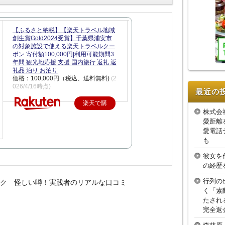
【ふるさと納税】【楽天トラベル地域
創生賞Gold2024受賞】千葉県浦安市
の対象施設で使える楽天トラベルクー
ポン 寄付額100,000円|利用可能期間3
年間 観光地応援 支援 国内旅行 返礼 返
礼品 泊り お泊り
価格：100,000円（税込、送料無料)
(2
026/4/16時点)
最近の
楽天で購
株式会
入
愛距離
愛電話
も
彼女を
の経歴
行列の
ック 怪しい噂！実践者のリアルな口コミ
く「素
たされ
完全返