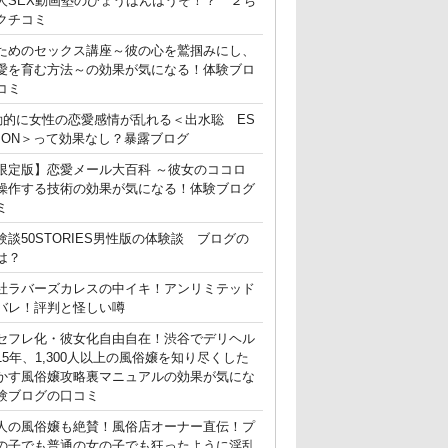
人SEX動画塾のひょうばんはうそ！？ ２ち
クチコミ
ためのセックス講座～彼の心を鷲掴みにし、
愛を育む方法～の効果が気になる！体験ブロ
コミ
動的に女性の恋愛感情が乱れる＜出水聡 ES
ATION＞って効果なし？暴露ブログ
限定版】恋愛メール大百科 ～彼女のココロ
操作する技術の効果が気になる！体験ブログ
ミ
験談50STORIES男性版の体験談 ブログの
は？
社ラバーズカレスの中イキ！アンリミテッド
バレ！評判と怪しい噂
セフレ化・彼女化自由自在！渋谷でデリヘル
15年、1,300人以上の風俗嬢を知り尽くした
かす風俗嬢攻略裏マニュアルの効果が気にな
験ブログの口コミ
人の風俗嬢も絶賛！風俗店オーナー直伝！プ
の子でも普通の女の子でも狂ったように淫乱