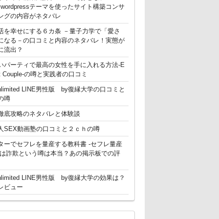
g】 wordpressテーマを使ったサイト構築コンサ
ングの内容がネタバレ
活を幸せにする６カ条 －量子力学で「愛さ
になる－の口コミと内容のネタバレ！実態が
に流出？
いパーティで最高の女性を手に入れる方法-E
ent Couple-の噂と実践者の口コミ
nlimited LINE男性版 by復縁大学の口コミと
の噂
徹底攻略のネタバレと体験談
人SEX動画塾の口コミと２ｃｈの噂
ターでセフレを量産する教科書 -セフレ量産
-は詐欺という噂は本当？あの掲示板での評
nlimited LINE男性版 by復縁大学の効果は？
レビュー