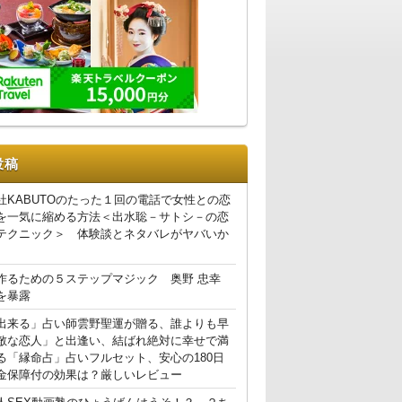
投稿
社KABUTOのたった１回の電話で女性との恋
を一気に縮める方法＜出水聡－サトシ－の恋
テクニック＞ 体験談とネタバレがヤバいか
作るための５ステップマジック 奥野 忠幸
を暴露
出来る」占い師雲野聖運が贈る、誰よりも早
敵な恋人」と出逢い、結ばれ絶対に幸せで満
る「縁命占」占いフルセット、安心の180日
金保障付の効果は？厳しいレビュー