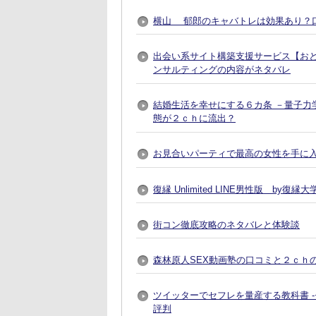
横山 郁郎のキャバトレは効果あり？
出会い系サイト構築支援サービス【おとなプレ
ンサルティングの内容がネタバレ
結婚生活を幸せにする６カ条 －量子力
態が２ｃｈに流出？
お見合いパーティで最高の女性を手に入れる方法
復縁 Unlimited LINE男性版 by
街コン徹底攻略のネタバレと体験談
森林原人SEX動画塾の口コミと２ｃｈ
ツイッターでセフレを量産する教科書 
評判