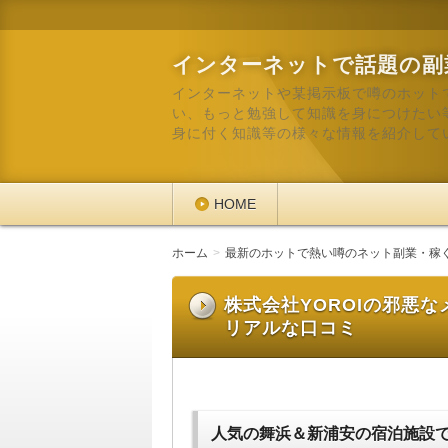
インターネットで話題の副
インターネットや某掲示板で噂のホット
い、もっと勉強して知識を身につけたい
身に付く知識等の様々な情報を紹介して
HOME
ホーム
最新のホットで熱い噂のネット副業・稼
株式会社YOROIの邪悪
リアルな口コミ
人気の舞浜＆新浦安の宿泊施設