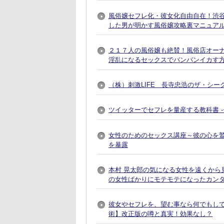
風俗嬢セフレ化・彼女化自由自在！渋谷で
した男が明かす風俗嬢攻略裏マニュア
２１７人の風俗嬢も絶賛！風俗店オー
淫乱になるセックスでバンバンイカす
（株）刺激LIFE 長寺忠浩のザ・シー
ツイッターでセフレを量産する教科書 
女性のためのセックス講座～彼の心を
を暴露
本村 晃太郎の気になる女性を遠くから
の女性ばかりにモテモテになったカン
彼女やセフレを、望む事なら何でもし
術】改正版の噂と真実！効果なし？