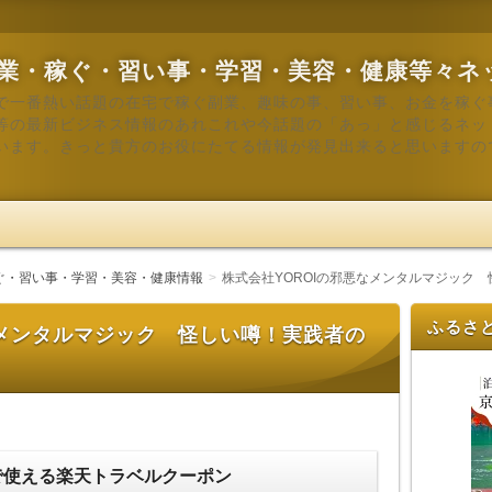
業・稼ぐ・習い事・学習・美容・健康等々ネ
で一番熱い話題の在宅で稼ぐ副業、趣味の事、習い事、お金を稼ぐ
等の最新ビジネス情報のあれこれや今話題の「あっ」と感じるネッ
います。きっと貴方のお役にたてる情報が発見出来ると思いますの
ぐ・習い事・学習・美容・健康情報
株式会社YOROIの邪悪なメンタルマジック
ふるさ
なメンタルマジック 怪しい噂！実践者の
で使える楽天トラベルクーポン