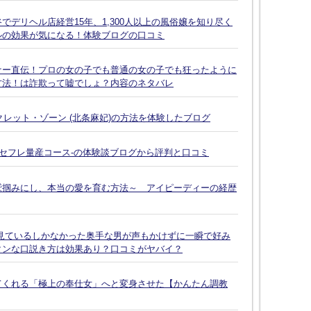
デリヘル店経営15年、1,300人以上の風俗嬢を知り尽く
ルの効果が気になる！体験ブログの口コミ
ナー直伝！プロの女の子でも普通の女の子でも狂ったように
方法！は詐欺って嘘でしょ？内容のネタバレ
クレット・ゾーン (北条麻妃)の方法を体験したブログ
-セフレ量産コース-の体験談ブログから評判と口コミ
鷲掴みにし、本当の愛を育む方法～ アイピーディーの経歴
見ているしかなかった奥手な男が声もかけずに一瞬で好み
タンな口説き方は効果あり？口コミがヤバイ？
てくれる「極上の奉仕女」へと変身させた【かんたん調教