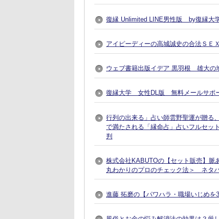
復縁 Unlimited LINE男性版 by
アイピーディーの高城誠史の合法ＳＥ
ウェブ書籍出版イデア 黒羽根 雄大の地
復縁大学 女性DL版 無料メールサポ
行列の出来る」占い師雲野聖運が贈る
で満たされる「縁命占」占いフルセット
判
株式会社KABUTOの【セット販売】
丸わかりのプロのチェック法＞ ネタ
進藤 拓磨の【パワハラ・職場いじめを
風俗とお金の悩み解消法の効果は？厳