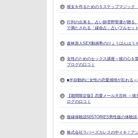
彼女を作るための５ステップマジック 
行列の出来る」占い師雲野聖運が贈る
で満たされる「縁命占」占いフルセット
森林原人SEX動画塾のひょうばんはう
女性のためのセックス講座～彼の心を
ブログの口コミ
■半自動的に女性の恋愛感情が乱れる＜出
【期間限定版】恋愛メール大百科 ～彼
ログの口コミ
復縁体験談50STORIES男性版の体験
株式会社ラバーズカレスの中イキ！ア