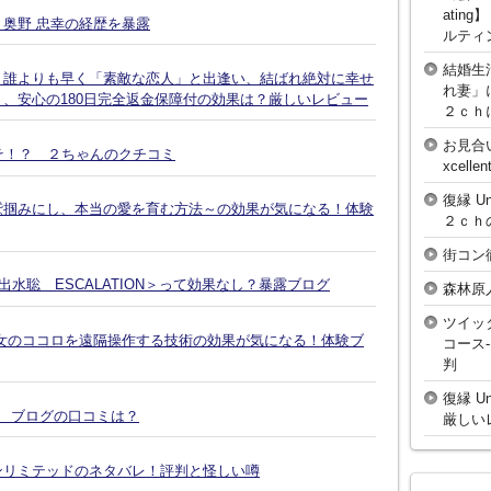
atin
奥野 忠幸の経歴を暴露
ルティ
結婚生
、誰よりも早く「素敵な恋人」と出逢い、結ばれ絶対に幸せ
れ妻」
、安心の180日完全返金保障付の効果は？厳しいレビュー
２ｃｈ
お見合
そ！？ ２ちゃんのクチコミ
xcell
復縁 U
鷲掴みにし、本当の愛を育む方法～の効果が気になる！体験
２ｃｈ
街コン
水聡 ESCALATION＞って効果なし？暴露ブログ
森林原
ツイッ
女のココロを遠隔操作する技術の効果が気になる！体験ブ
コース
判
復縁 U
談 ブログの口コミは？
厳しい
ンリミテッドのネタバレ！評判と怪しい噂