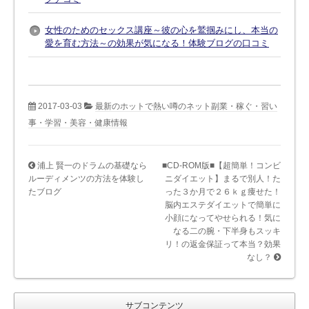
女性のためのセックス講座～彼の心を鷲掴みにし、本当の
愛を育む方法～の効果が気になる！体験ブログの口コミ
2017-03-03
最新のホットで熱い噂のネット副業・稼ぐ・習い
事・学習・美容・健康情報
浦上 賢一のドラムの基礎なら
■CD-ROM版■【超簡単！コンビ
ルーディメンツの方法を体験し
ニダイエット】まるで別人！た
たブログ
った３か月で２６ｋｇ痩せた！
脳内エステダイエットで簡単に
小顔になってやせられる！気に
なる二の腕・下半身もスッキ
リ！の返金保証って本当？効果
なし？
サブコンテンツ