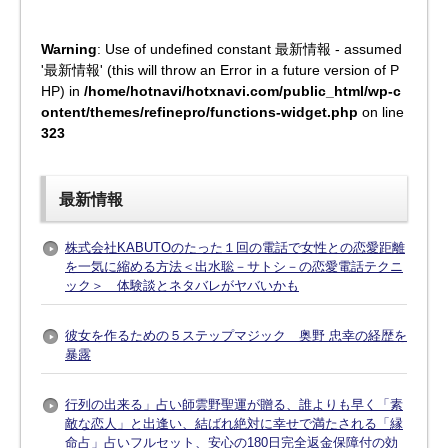
Warning
: Use of undefined constant 最新情報 - assumed
'最新情報' (this will throw an Error in a future version of P
HP) in
/home/hotnavi/hotxnavi.com/public_html/wp-c
ontent/themes/refinepro/functions-widget.php
on line
323
最新情報
株式会社KABUTOのたった１回の電話で女性との恋愛距離
を一気に縮める方法＜出水聡－サトシ－の恋愛電話テクニ
ック＞ 体験談とネタバレがヤバいかも
彼女を作るための５ステップマジック 奥野 忠幸の経歴を
暴露
行列の出来る」占い師雲野聖運が贈る、誰よりも早く「素
敵な恋人」と出逢い、結ばれ絶対に幸せで満たされる「縁
命占」占いフルセット、安心の180日完全返金保障付の効