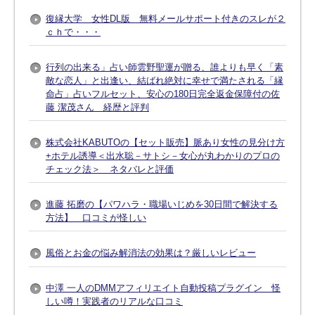
復縁大学 女性DL版 無料メールサポート付きのスレが２
ｃｈで・・・
行列の出来る」占い師雲野聖運が贈る、誰よりも早く「素
敵な恋人」と出逢い、結ばれ絶対に幸せで満たされる「縁
命占」占いフルセット、安心の180日完全返金保障付の佐
藤 潔茂さん 経歴と評判
株式会社KABUTOの【セット販売】脈あり女性の見分け方
+ホテル誘導＜出水聡－サトシ－女心が丸わかりのプロの
チェック法＞ ネタバレと評価
進藤 拓磨の【パワハラ・職場いじめを30日間で解決する
方法】 口コミが怪しい
風俗とお金の悩み解消法の効果は？厳しいレビュー
中澤 一人のDMMアフィリエイト自動投稿プラグイン 怪
しい噂！実践者のリアルな口コミ