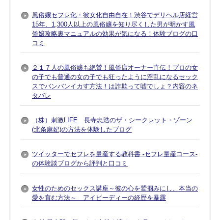
風俗嬢セフレ化・彼女化自由自在！渋谷でデリヘル店経営
15年、1,300人以上の風俗嬢を知り尽くした男が明かす風
俗嬢攻略裏マニュアルの効果が気になる！体験ブログの口
コミ
２１７人の風俗嬢も絶賛！風俗店オーナー直伝！プロの女
の子でも普通の女の子でも狂ったように淫乱になるセック
スでバンバンイカす方法！は詐欺って嘘でしょ？内容のネ
タバレ
（株）刺激LIFE 長寺忠浩のザ・シークレット・ゾーン
(北条麻妃)の方法を体験したブログ
ツイッターでセフレを量産する教科書 -セフレ量産コース-
の体験談ブログから評判と口コミ
女性のためのセックス講座～彼の心を鷲掴みにし、本当の
愛を育む方法～ アイピーディーの経歴を暴露