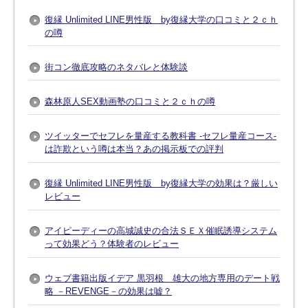
復縁 Unlimited LINE男性版 by復縁大学の口コミと２ｃｈ
の噂
街コン徹底攻略のネタバレと体験談
森林原人SEX動画塾の口コミと２ｃｈの噂
ツイッターでセフレを量産する教科書 -セフレ量産コース-
は詐欺という噂は本当？あの掲示板での評判
復縁 Unlimited LINE男性版 by復縁大学の効果は？厳しい
レビュー
アイピーディーの高城誠史の合法ＳＥＸ催眠誘導システム
って効果どう？体験者のレビュー
ウェブ書籍出版イデア 黒羽根 雄大の地方専用のデート戦
略 －REVENGE－の効果は嘘？