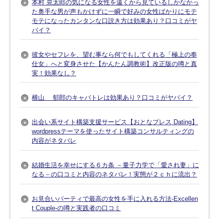
本村 晃太郎の気になる女性を遠くから見ているしかなかっ
た奥手な男が声もかけずに一瞬で好みの女性ばかりにモテ
モテになったカンタンな口説き方は効果あり？口コミがヤ
バイ？
彼女やセフレを、望む事なら何でもしてくれる「極上の奉
仕女」へと変身させた【かんたん調教術】改正版の噂と真
実！効果なし？
横山 郁郎のキャバトレは効果あり？口コミがヤバイ？
出会い系サイト構築支援サービス【おとなプレス Dating】
wordpressテーマを使ったサイト構築コンサルティングの
内容がネタバレ
結婚生活を幸せにする６カ条 －量子力学で「愛され妻」に
なる－の口コミと内容のネタバレ！実態が２ｃｈに流出？
お見合いパーティで最高の女性を手に入れる方法-Excellen
t Couple-の噂と実践者の口コミ