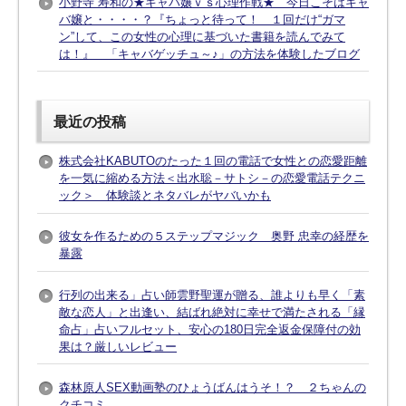
小野寺 寿和の★キャバ嬢ｖｓ心理作戦★ 今日こそはキャ
バ嬢と・・・・？『ちょっと待って！ １回だけ“ガマ
ン”して、この女性の心理に基づいた書籍を読んでみて
は！』 「キャバゲッチュ～♪」の方法を体験したブログ
最近の投稿
株式会社KABUTOのたった１回の電話で女性との恋愛距離
を一気に縮める方法＜出水聡－サトシ－の恋愛電話テクニ
ック＞ 体験談とネタバレがヤバいかも
彼女を作るための５ステップマジック 奥野 忠幸の経歴を
暴露
行列の出来る」占い師雲野聖運が贈る、誰よりも早く「素
敵な恋人」と出逢い、結ばれ絶対に幸せで満たされる「縁
命占」占いフルセット、安心の180日完全返金保障付の効
果は？厳しいレビュー
森林原人SEX動画塾のひょうばんはうそ！？ ２ちゃんの
クチコミ