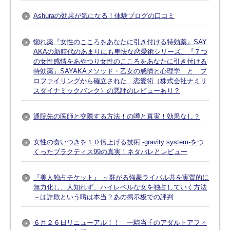
Ashuraの効果が気になる！体験ブログの口コミ
惚れ薬『女性のこころをあなたに引き付ける特効薬』SAY
AKAの新時代のあまりにも卑怯な恋愛術シリーズ、『７つ
の女性感情をあやつり女性のこころをあなたに引き付ける
特効薬』SAYAKAメソッド・乙女の感情と心理学 と プ
ロファイリングから確立された 恋愛術（株式会社ナミリ
スダイナミックバンク）の悪評のレビューあり？
通院先の医師と交際する方法！の噂と真実！効果なし？
女性の食いつきを１０倍上げる技術 -gravity system-をつ
くったプラクティス99の真実！ネタバレとレビュー
『美人独占チケット』 ～群がる強豪ライバル共を実質的に
無力化し、人知れず、ハイレベルな女を独占していく方法
～は詐欺という噂は本当？あの掲示板での評判
６月２６日リニューアル！！ 一騎当千のアダルトアフィ