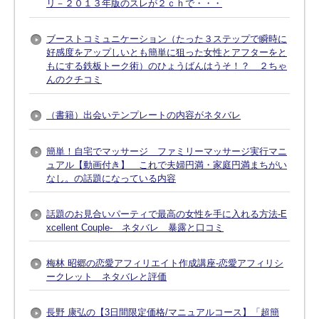
リ－２０１３年版のスレが２ｃｈで・・・
ブーストコミュニケーション（たった３ステップで瞬時に
好感度をアップしいとも簡単に狙った女性とアフターをと
もにする鉄板トーク術）のひょうばんはうそ！？ ２ちゃ
んのクチコミ
（書籍）出会いテンプレートの内容がネタバレ
簡単！自宅でマッサージ ファミリーマッサージ実行マニ
ュアル【動画付き】 これで夫婦円満・家庭円満まちがい
なし。の話題になっている内容
話題のお見合いパーティで最高の女性を手に入れる方法-E
xcellent Couple- ネタバレ 暴露と口コミ
梅林 昭郷の恋愛アフィリエイト作成講座-恋愛アフィリシ
ークレット ネタバレと評価
長野 康弘の【3日間限定価格/マニュアルコース】「超簡