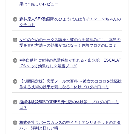
果は？厳しいレビュー
森林原人SEX動画塾のひょうばんはうそ！？ ２ちゃんの
クチコミ
女性のためのセックス講座～彼の心を鷲掴みにし、本当の
愛を育む方法～の効果が気になる！体験ブログの口コミ
■半自動的に女性の恋愛感情が乱れる＜出水聡 ESCALAT
ION＞って効果なし？暴露ブログ
【期間限定版】恋愛メール大百科 ～彼女のココロを遠隔操
作する技術の効果が気になる！体験ブログの口コミ
復縁体験談50STORIES男性版の体験談 ブログの口コミ
は？
株式会社ラバーズカレスの中イキ！アンリミテッドのネタ
バレ！評判と怪しい噂