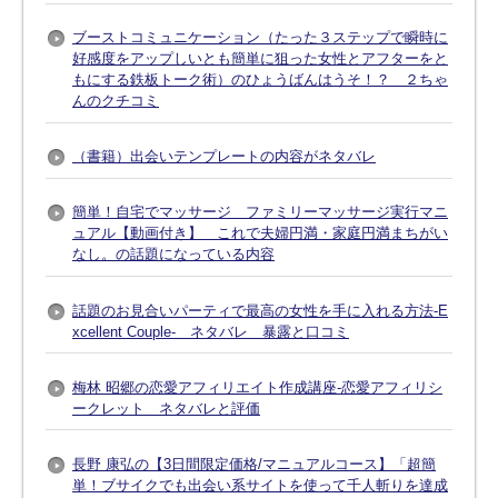
ブーストコミュニケーション（たった３ステップで瞬時に
好感度をアップしいとも簡単に狙った女性とアフターをと
もにする鉄板トーク術）のひょうばんはうそ！？ ２ちゃ
んのクチコミ
（書籍）出会いテンプレートの内容がネタバレ
簡単！自宅でマッサージ ファミリーマッサージ実行マニ
ュアル【動画付き】 これで夫婦円満・家庭円満まちがい
なし。の話題になっている内容
話題のお見合いパーティで最高の女性を手に入れる方法-E
xcellent Couple- ネタバレ 暴露と口コミ
梅林 昭郷の恋愛アフィリエイト作成講座-恋愛アフィリシ
ークレット ネタバレと評価
長野 康弘の【3日間限定価格/マニュアルコース】「超簡
単！ブサイクでも出会い系サイトを使って千人斬りを達成