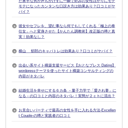
た奥手な男が声もかけずに一瞬で好みの女性ばかりにモテ
モテになったカンタンな口説き方は効果あり？口コミがヤ
バイ？
彼女やセフレを、望む事なら何でもしてくれる「極上の奉
仕女」へと変身させた【かんたん調教術】改正版の噂と真
実！効果なし？
横山 郁郎のキャバトレは効果あり？口コミがヤバイ？
出会い系サイト構築支援サービス【おとなプレス Dating】
wordpressテーマを使ったサイト構築コンサルティングの
内容がネタバレ
結婚生活を幸せにする６カ条 －量子力学で「愛され妻」に
なる－の口コミと内容のネタバレ！実態が２ｃｈに流出？
お見合いパーティで最高の女性を手に入れる方法-Excellen
t Couple-の噂と実践者の口コミ