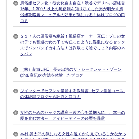
風俗嬢セフレ化・彼女化自由自在！渋谷でデリヘル店経営
15年、1,300人以上の風俗嬢を知り尽くした男が明かす風
俗嬢攻略裏マニュアルの効果が気になる！体験ブログの口
コミ
２１７人の風俗嬢も絶賛！風俗店オーナー直伝！プロの女
の子でも普通の女の子でも狂ったように淫乱になるセック
スでバンバンイカす方法！は詐欺って嘘でしょ？内容のネ
タバレ
（株）刺激LIFE 長寺忠浩のザ・シークレット・ゾーン
(北条麻妃)の方法を体験したブログ
ツイッターでセフレを量産する教科書 -セフレ量産コース-
の体験談ブログから評判と口コミ
女性のためのセックス講座～彼の心を鷲掴みにし、本当の
愛を育む方法～ アイピーディーの経歴を暴露
本村 晃太郎の気になる女性を遠くから見ているしかなかっ