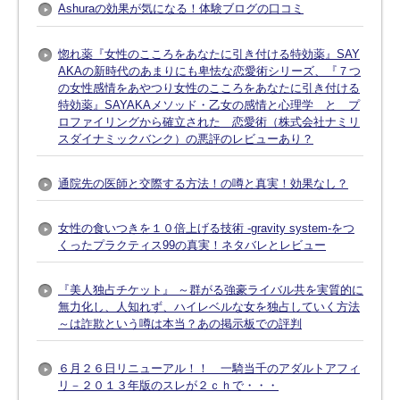
Ashuraの効果が気になる！体験ブログの口コミ
惚れ薬『女性のこころをあなたに引き付ける特効薬』SAY
AKAの新時代のあまりにも卑怯な恋愛術シリーズ、『７つ
の女性感情をあやつり女性のこころをあなたに引き付ける
特効薬』SAYAKAメソッド・乙女の感情と心理学 と プ
ロファイリングから確立された 恋愛術（株式会社ナミリ
スダイナミックバンク）の悪評のレビューあり？
通院先の医師と交際する方法！の噂と真実！効果なし？
女性の食いつきを１０倍上げる技術 -gravity system-をつ
くったプラクティス99の真実！ネタバレとレビュー
『美人独占チケット』 ～群がる強豪ライバル共を実質的に
無力化し、人知れず、ハイレベルな女を独占していく方法
～は詐欺という噂は本当？あの掲示板での評判
６月２６日リニューアル！！ 一騎当千のアダルトアフィ
リ－２０１３年版のスレが２ｃｈで・・・