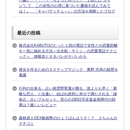
バ嬢と・・・・？『ちょっと待って！ １回だけ“ガマ
ン”して、この女性の心理に基づいた書籍を読んでみて
は！』 「キャバゲッチュ～♪」の方法を体験したブログ
最近の投稿
株式会社KABUTOのたった１回の電話で女性との恋愛距離
を一気に縮める方法＜出水聡－サトシ－の恋愛電話テクニ
ック＞ 体験談とネタバレがヤバいかも
彼女を作るための５ステップマジック 奥野 忠幸の経歴を
暴露
行列の出来る」占い師雲野聖運が贈る、誰よりも早く「素
敵な恋人」と出逢い、結ばれ絶対に幸せで満たされる「縁
命占」占いフルセット、安心の180日完全返金保障付の効
果は？厳しいレビュー
森林原人SEX動画塾のひょうばんはうそ！？ ２ちゃんの
クチコミ