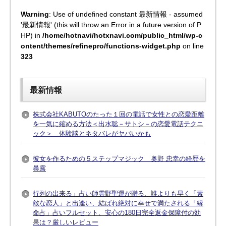
Warning
: Use of undefined constant 最新情報 - assumed
'最新情報' (this will throw an Error in a future version of P
HP) in
/home/hotnavi/hotxnavi.com/public_html/wp-c
ontent/themes/refinepro/functions-widget.php
on line
323
最新情報
株式会社KABUTOのたった１回の電話で女性との恋愛距離
を一気に縮める方法＜出水聡－サトシ－の恋愛電話テクニ
ック＞ 体験談とネタバレがヤバいかも
彼女を作るための５ステップマジック 奥野 忠幸の経歴を
暴露
行列の出来る」占い師雲野聖運が贈る、誰よりも早く「素
敵な恋人」と出逢い、結ばれ絶対に幸せで満たされる「縁
命占」占いフルセット、安心の180日完全返金保障付の効
果は？厳しいレビュー