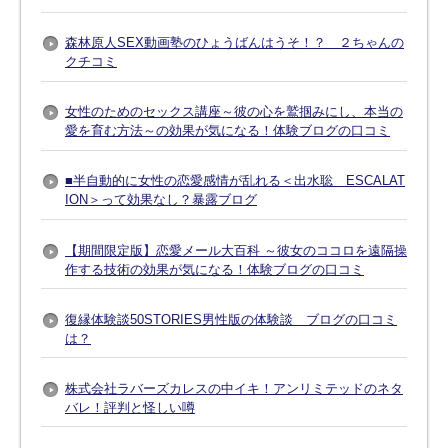
森林原人SEX動画塾のひょうばんはうそ！？ ２ちゃんの
クチコミ
女性のためのセックス講座～彼の心を鷲掴みにし、本当の
愛を育む方法～の効果が気になる！体験ブログの口コミ
■半自動的に女性の恋愛感情が乱れる＜出水聡 ESCALAT
ION＞って効果なし？暴露ブログ
【期間限定版】恋愛メール大百科 ～彼女のココロを遠隔操
作する技術の効果が気になる！体験ブログの口コミ
復縁体験談50STORIES男性版の体験談 ブログの口コミ
は？
株式会社ラバーズカレスの中イキ！アンリミテッドのネタ
バレ！評判と怪しい噂