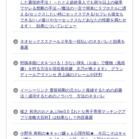
した裏技的手法！ ～たとえ超絶美人でも90％以上の確率
でヤレる禁断の手法～/魔法の一言で簡単にラブホテルに誘
える/セックスしたい時にセックスできる/セフレも彼女も
できる/ハメ撮りやカーセックスなどあなたの性癖を満たせ
ます！ 効果についてレビュー
ネオセックススクール２年生一括払いのネタバレと効果を
暴露
狩猟本能に火をつける！少ない弾丸（お金）で獲物（風俗
嬢）を狩る方法を現役風俗嬢 志乃が教えます♪ グラン
ディールアヴァンセ 井上誠のクレームや評判
イーシーリンク 豊留裕剛の元カレと復縁するための必勝
法！成功するためのノウハウ 方法のネタバレ
楳之 和充のおとあぷVer3.0【おとな男子専用マッチングア
プリ攻略大百科】は効果なし？内容暴露
小野寺 寿和の★キャバ嬢ｖｓ心理作戦★ 今日こそはキャ