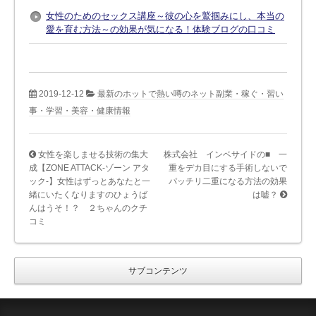
女性のためのセックス講座～彼の心を鷲掴みにし、本当の
愛を育む方法～の効果が気になる！体験ブログの口コミ
2019-12-12
最新のホットで熱い噂のネット副業・稼ぐ・習い
事・学習・美容・健康情報
女性を楽しませる技術の集大
株式会社 インベサイドの■ 一
成【ZONE ATTACK-ゾーン アタ
重をデカ目にする手術しないで
ック-】女性はずっとあなたと一
パッチリ二重になる方法の効果
緒にいたくなりますのひょうば
は嘘？
んはうそ！？ ２ちゃんのクチ
コミ
サブコンテンツ