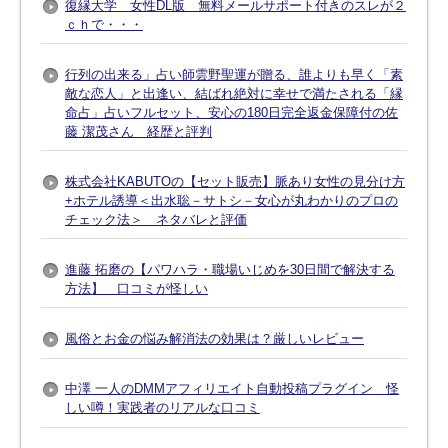
復縁大学 女性DL版 無料メールサポート付きのスレが２
ｃｈで・・・
行列の出来る」占い師雲野聖運が贈る、誰よりも早く「素
敵な恋人」と出逢い、結ばれ絶対に幸せで満たされる「縁
命占」占いフルセット、安心の180日完全返金保障付の佐
藤 潔茂さん 経歴と評判
株式会社KABUTOの【セット販売】脈あり女性の見分け方
+ホテル誘導＜出水聡－サトシ－女心が丸わかりのプロの
チェック法＞ ネタバレと評価
進藤 拓磨の【パワハラ・職場いじめを30日間で解決する
方法】 口コミが怪しい
風俗とお金の悩み解消法の効果は？厳しいレビュー
中澤 一人のDMMアフィリエイト自動投稿プラグイン 怪
しい噂！実践者のリアルな口コミ