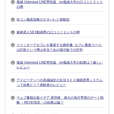
復縁 Unlimited LINE男性版 by復縁大学の口コミと２ｃｈ
の噂
街コン徹底攻略のネタバレと体験談
森林原人SEX動画塾の口コミと２ｃｈの噂
ツイッターでセフレを量産する教科書 -セフレ量産コース-
は詐欺という噂は本当？あの掲示板での評判
復縁 Unlimited LINE男性版 by復縁大学の効果は？厳しい
レビュー
アイピーディーの高城誠史の合法ＳＥＸ催眠誘導システム
って効果どう？体験者のレビュー
ウェブ書籍出版イデア 黒羽根 雄大の地方専用のデート戦
略 －REVENGE－の効果は嘘？