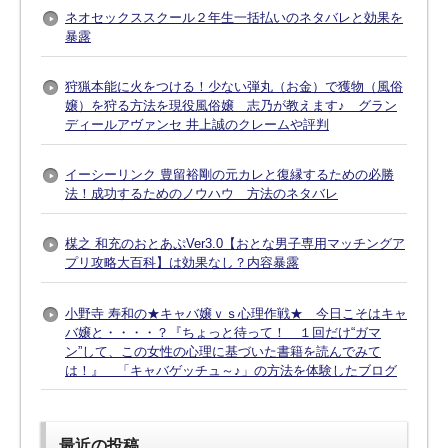
ネオセックススクール２年生一括払いのネタバレと効果を
暴露
狩猟本能に火をつける！少ない弾丸（お金）で獲物（風俗
嬢）を狩る方法を現役風俗嬢 志乃が教えます♪ グラン
ディールアヴァンセ 井上誠のクレームや評判
イーシーリンク 豊留裕剛の元カレと復縁するための必勝
法！成功するためのノウハウ 方法のネタバレ
楳之 和充のおとあぷVer3.0【おとな男子専用マッチングア
プリ攻略大百科】は効果なし？内容暴露
小野寺 寿和の★キャバ嬢ｖｓ心理作戦★ 今日こそはキャ
バ嬢と・・・・？『ちょっと待って！ １回だけ“ガマ
ン”して、この女性の心理に基づいた書籍を読んでみて
は！』 「キャバゲッチュ～♪」の方法を体験したブログ
最近の投稿