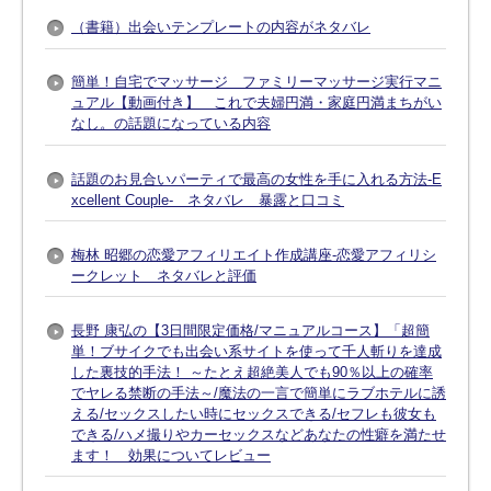
（書籍）出会いテンプレートの内容がネタバレ
簡単！自宅でマッサージ ファミリーマッサージ実行マニ
ュアル【動画付き】 これで夫婦円満・家庭円満まちがい
なし。の話題になっている内容
話題のお見合いパーティで最高の女性を手に入れる方法-E
xcellent Couple- ネタバレ 暴露と口コミ
梅林 昭郷の恋愛アフィリエイト作成講座-恋愛アフィリシ
ークレット ネタバレと評価
長野 康弘の【3日間限定価格/マニュアルコース】「超簡
単！ブサイクでも出会い系サイトを使って千人斬りを達成
した裏技的手法！ ～たとえ超絶美人でも90％以上の確率
でヤレる禁断の手法～/魔法の一言で簡単にラブホテルに誘
える/セックスしたい時にセックスできる/セフレも彼女も
できる/ハメ撮りやカーセックスなどあなたの性癖を満たせ
ます！ 効果についてレビュー