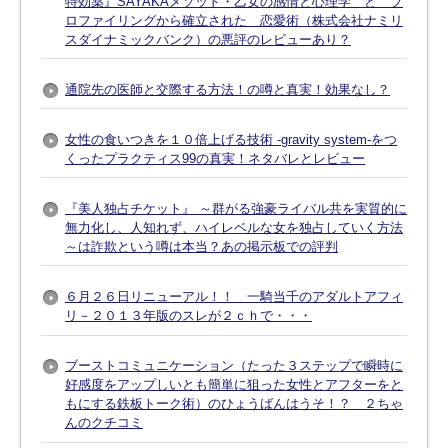
特効薬』SAYAKAメソッド・乙女の感情と心理学 と プ
ロファイリングから確立された 恋愛術（株式会社ナミリ
スダイナミックバンク）の悪評のレビューあり？
通院先の医師と交際する方法！の噂と真実！効果なし？
女性の食いつきを１０倍上げる技術 -gravity system-をつ
くったプラクティス99の真実！ネタバレとレビュー
『美人独占チケット』 ～群がる強豪ライバル共を実質的に
無力化し、人知れず、ハイレベルな女を独占していく方法
～は詐欺という噂は本当？あの掲示板での評判
６月２６日リニューアル！！ 一騎当千のアダルトアフィ
リ－２０１３年版のスレが２ｃｈで・・・
ブーストコミュニケーション（たった３ステップで瞬時に
好感度をアップしいとも簡単に狙った女性とアフターをと
もにする鉄板トーク術）のひょうばんはうそ！？ ２ちゃ
んのクチコミ