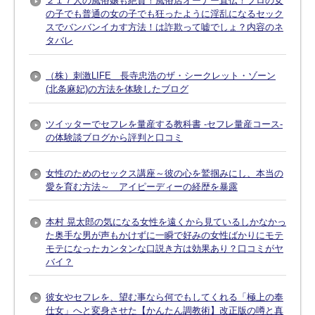
２１７人の風俗嬢も絶賛！風俗店オーナー直伝！プロの女
の子でも普通の女の子でも狂ったように淫乱になるセック
スでバンバンイカす方法！は詐欺って嘘でしょ？内容のネ
タバレ
（株）刺激LIFE 長寺忠浩のザ・シークレット・ゾーン
(北条麻妃)の方法を体験したブログ
ツイッターでセフレを量産する教科書 -セフレ量産コース-
の体験談ブログから評判と口コミ
女性のためのセックス講座～彼の心を鷲掴みにし、本当の
愛を育む方法～ アイピーディーの経歴を暴露
本村 晃太郎の気になる女性を遠くから見ているしかなかっ
た奥手な男が声もかけずに一瞬で好みの女性ばかりにモテ
モテになったカンタンな口説き方は効果あり？口コミがヤ
バイ？
彼女やセフレを、望む事なら何でもしてくれる「極上の奉
仕女」へと変身させた【かんたん調教術】改正版の噂と真