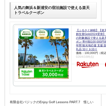
人気の舞浜＆新浦安の宿泊施設で使える楽天
トラベルクーポン
【ふるさと納税】【楽
創生賞Gold2024受
の対象施設で使える楽
ポン 寄付額100,000
年間 観光地応援 支援 
礼品 泊り お泊り
価格：100,000円（税
026/4/16時点)
有限会社バジックのEnjoy Golf Lessons PART.7 怪しい