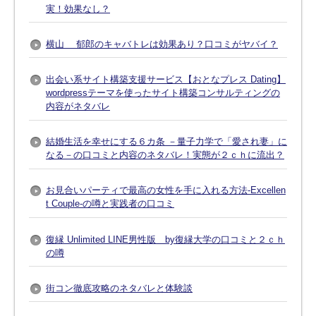
実！効果なし？
横山 郁郎のキャバトレは効果あり？口コミがヤバイ？
出会い系サイト構築支援サービス【おとなプレス Dating】
wordpressテーマを使ったサイト構築コンサルティングの
内容がネタバレ
結婚生活を幸せにする６カ条 －量子力学で「愛され妻」に
なる－の口コミと内容のネタバレ！実態が２ｃｈに流出？
お見合いパーティで最高の女性を手に入れる方法-Excellen
t Couple-の噂と実践者の口コミ
復縁 Unlimited LINE男性版 by復縁大学の口コミと２ｃｈ
の噂
街コン徹底攻略のネタバレと体験談