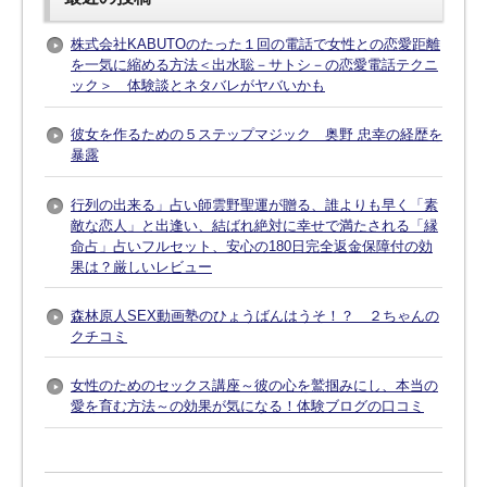
株式会社KABUTOのたった１回の電話で女性との恋愛距離
を一気に縮める方法＜出水聡－サトシ－の恋愛電話テクニ
ック＞ 体験談とネタバレがヤバいかも
彼女を作るための５ステップマジック 奥野 忠幸の経歴を
暴露
行列の出来る」占い師雲野聖運が贈る、誰よりも早く「素
敵な恋人」と出逢い、結ばれ絶対に幸せで満たされる「縁
命占」占いフルセット、安心の180日完全返金保障付の効
果は？厳しいレビュー
森林原人SEX動画塾のひょうばんはうそ！？ ２ちゃんの
クチコミ
女性のためのセックス講座～彼の心を鷲掴みにし、本当の
愛を育む方法～の効果が気になる！体験ブログの口コミ