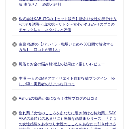
藤 潔茂さん 経歴と評判
株式会社KABUTOの【セット販売】脈あり女性の見分け方
+ホテル誘導＜出水聡－サトシ－女心が丸わかりのプロの
チェック法＞ ネタバレと評価
進藤 拓磨の【パワハラ・職場いじめを30日間で解決する
方法】 口コミが怪しい
風俗とお金の悩み解消法の効果は？厳しいレビュー
中澤 一人のDMMアフィリエイト自動投稿プラグイン 怪
しい噂！実践者のリアルな口コミ
Ashuraの効果が気になる！体験ブログの口コミ
惚れ薬『女性のこころをあなたに引き付ける特効薬』SAY
AKAの新時代のあまりにも卑怯な恋愛術シリーズ、『７つ
の女性感情をあやつり女性のこころをあなたに引き付ける