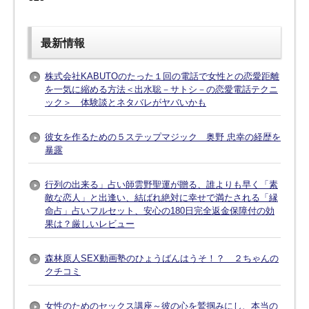
最新情報
株式会社KABUTOのたった１回の電話で女性との恋愛距離
を一気に縮める方法＜出水聡－サトシ－の恋愛電話テクニ
ック＞ 体験談とネタバレがヤバいかも
彼女を作るための５ステップマジック 奥野 忠幸の経歴を
暴露
行列の出来る」占い師雲野聖運が贈る、誰よりも早く「素
敵な恋人」と出逢い、結ばれ絶対に幸せで満たされる「縁
命占」占いフルセット、安心の180日完全返金保障付の効
果は？厳しいレビュー
森林原人SEX動画塾のひょうばんはうそ！？ ２ちゃんの
クチコミ
女性のためのセックス講座～彼の心を鷲掴みにし、本当の