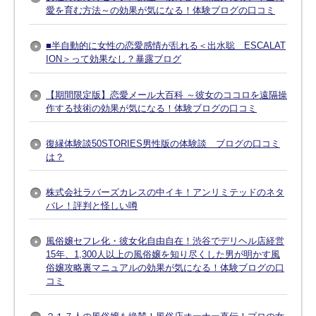
愛を育む方法～の効果が気になる！体験ブログの口コミ
■半自動的に女性の恋愛感情が乱れる＜出水聡 ESCALAT
ION＞って効果なし？暴露ブログ
【期間限定版】恋愛メール大百科 ～彼女のココロを遠隔操
作する技術の効果が気になる！体験ブログの口コミ
復縁体験談50STORIES男性版の体験談 ブログの口コミ
は？
株式会社ラバーズカレスの中イキ！アンリミテッドのネタ
バレ！評判と怪しい噂
風俗嬢セフレ化・彼女化自由自在！渋谷でデリヘル店経営
15年、1,300人以上の風俗嬢を知り尽くした男が明かす風
俗嬢攻略裏マニュアルの効果が気になる！体験ブログの口
コミ