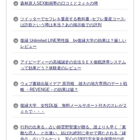
森林原人SEX動画塾の口コミと２ｃｈの噂
ツイッターでセフレを量産する教科書 -セフレ量産コース-
は詐欺という噂は本当？あの掲示板での評判
復縁 Unlimited LINE男性版 by復縁大学の効果は？厳しい
レビュー
アイピーディーの高城誠史の合法ＳＥＸ催眠誘導システム
って効果どう？体験者のレビュー
ウェブ書籍出版イデア 黒羽根 雄大の地方専用のデート戦
略 －REVENGE－の効果は嘘？
復縁大学 女性DL版 無料メールサポート付きのスレが２
ｃｈで・・・
行列の出来る」占い師雲野聖運が贈る、誰よりも早く「素
敵な恋人」と出逢い、結ばれ絶対に幸せで満たされる「縁
命占」占いフルセット、安心の180日完全返金保障付の佐