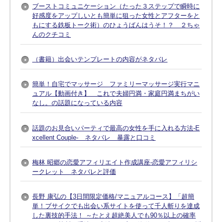
ブーストコミュニケーション（たった３ステップで瞬時に
好感度をアップしいとも簡単に狙った女性とアフターをと
もにする鉄板トーク術）のひょうばんはうそ！？ ２ちゃ
んのクチコミ
（書籍）出会いテンプレートの内容がネタバレ
簡単！自宅でマッサージ ファミリーマッサージ実行マニ
ュアル【動画付き】 これで夫婦円満・家庭円満まちがい
なし。の話題になっている内容
話題のお見合いパーティで最高の女性を手に入れる方法-E
xcellent Couple- ネタバレ 暴露と口コミ
梅林 昭郷の恋愛アフィリエイト作成講座-恋愛アフィリシ
ークレット ネタバレと評価
長野 康弘の【3日間限定価格/マニュアルコース】「超簡
単！ブサイクでも出会い系サイトを使って千人斬りを達成
した裏技的手法！ ～たとえ超絶美人でも90％以上の確率