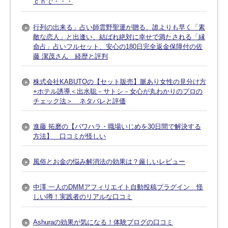
ｃｈで・・・
行列の出来る」占い師雲野聖運が贈る、誰よりも早く「素
敵な恋人」と出逢い、結ばれ絶対に幸せで満たされる「縁
命占」占いフルセット、安心の180日完全返金保障付の佐
藤 潔茂さん 経歴と評判
株式会社KABUTOの【セット販売】脈あり女性の見分け方
+ホテル誘導＜出水聡－サトシ－女心が丸わかりのプロの
チェック法＞ ネタバレと評価
進藤 拓磨の【パワハラ・職場いじめを30日間で解決する
方法】 口コミが怪しい
風俗とお金の悩み解消法の効果は？厳しいレビュー
中澤 一人のDMMアフィリエイト自動投稿プラグイン 怪
しい噂！実践者のリアルな口コミ
Ashuraの効果が気になる！体験ブログの口コミ