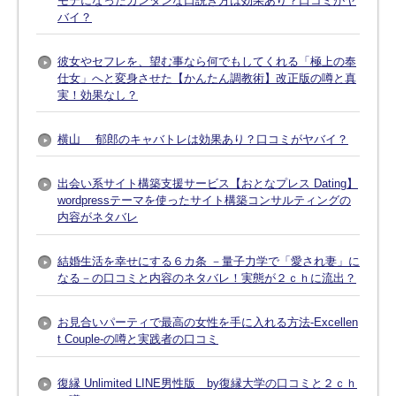
モテになったカンタンな口説き方は効果あり？口コミがヤ
バイ？
彼女やセフレを、望む事なら何でもしてくれる「極上の奉
仕女」へと変身させた【かんたん調教術】改正版の噂と真
実！効果なし？
横山 郁郎のキャバトレは効果あり？口コミがヤバイ？
出会い系サイト構築支援サービス【おとなプレス Dating】
wordpressテーマを使ったサイト構築コンサルティングの
内容がネタバレ
結婚生活を幸せにする６カ条 －量子力学で「愛され妻」に
なる－の口コミと内容のネタバレ！実態が２ｃｈに流出？
お見合いパーティで最高の女性を手に入れる方法-Excellen
t Couple-の噂と実践者の口コミ
復縁 Unlimited LINE男性版 by復縁大学の口コミと２ｃｈ