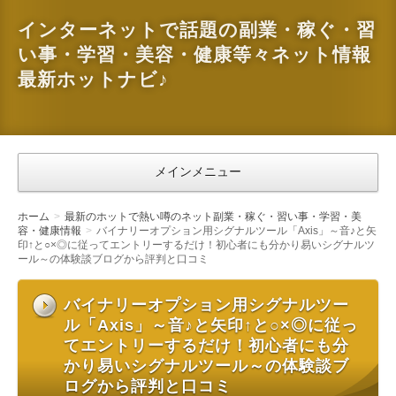
インターネットで話題の副業・稼ぐ・習
い事・学習・美容・健康等々ネット情報
最新ホットナビ♪
メインメニュー
ホーム
最新のホットで熱い噂のネット副業・稼ぐ・習い事・学習・美
容・健康情報
バイナリーオプション用シグナルツール「Axis」～音♪と矢
印↑と○×◎に従ってエントリーするだけ！初心者にも分かり易いシグナルツ
ール～の体験談ブログから評判と口コミ
バイナリーオプション用シグナルツー
ル「Axis」～音♪と矢印↑と○×◎に従っ
てエントリーするだけ！初心者にも分
かり易いシグナルツール～の体験談ブ
ログから評判と口コミ