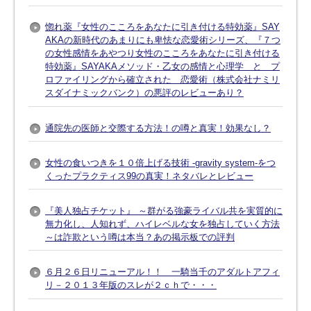
惚れ薬『女性のこころをあなたに引き付ける特効薬』SAY
AKAの新時代のあまりにも卑怯な恋愛術シリーズ、『７つ
の女性感情をあやつり女性のこころをあなたに引き付ける
特効薬』SAYAKAメソッド・乙女の感情と心理学 と プ
ロファイリングから確立された 恋愛術（株式会社ナミリ
スダイナミックバンク）の悪評のレビューあり？
通院先の医師と交際する方法！の噂と真実！効果なし？
女性の食いつきを１０倍上げる技術 -gravity system-をつ
くったプラクティス99の真実！ネタバレとレビュー
『美人独占チケット』 ～群がる強豪ライバル共を実質的に
無力化し、人知れず、ハイレベルな女を独占していく方法
～は詐欺という噂は本当？あの掲示板での評判
６月２６日リニューアル！！ 一騎当千のアダルトアフィ
リ－２０１３年版のスレが２ｃｈで・・・