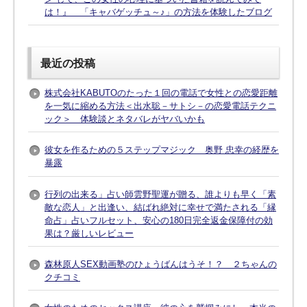
は！』 「キャバゲッチュ～♪」の方法を体験したブログ
最近の投稿
株式会社KABUTOのたった１回の電話で女性との恋愛距離
を一気に縮める方法＜出水聡－サトシ－の恋愛電話テクニ
ック＞ 体験談とネタバレがヤバいかも
彼女を作るための５ステップマジック 奥野 忠幸の経歴を
暴露
行列の出来る」占い師雲野聖運が贈る、誰よりも早く「素
敵な恋人」と出逢い、結ばれ絶対に幸せで満たされる「縁
命占」占いフルセット、安心の180日完全返金保障付の効
果は？厳しいレビュー
森林原人SEX動画塾のひょうばんはうそ！？ ２ちゃんの
クチコミ