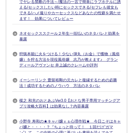
でヤレる禁断の手法～/魔法の一言で簡単にラブホテルに誘
える/セックスしたい時にセックスできる/セフレも彼女も
できる/ハメ撮りやカーセックスなどあなたの性癖を満たせ
ます！ 効果についてレビュー
ネオセックススクール２年生一括払いのネタバレと効果を
暴露
狩猟本能に火をつける！少ない弾丸（お金）で獲物（風俗
嬢）を狩る方法を現役風俗嬢 志乃が教えます♪ グラン
ディールアヴァンセ 井上誠のクレームや評判
イーシーリンク 豊留裕剛の元カレと復縁するための必勝
法！成功するためのノウハウ 方法のネタバレ
楳之 和充のおとあぷVer3.0【おとな男子専用マッチングア
プリ攻略大百科】は効果なし？内容暴露
小野寺 寿和の★キャバ嬢ｖｓ心理作戦★ 今日こそはキャ
バ嬢と・・・・？『ちょっと待って！ １回だけ“ガマ
ン”して、この女性の心理に基づいた書籍を読んでみて