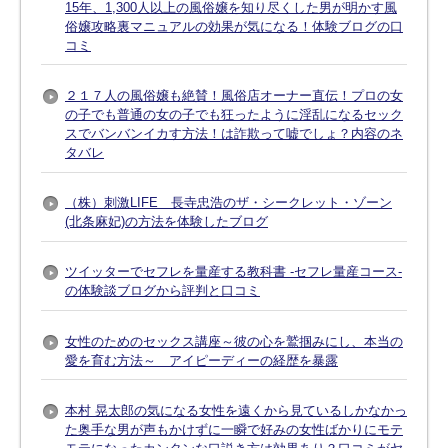
15年、1,300人以上の風俗嬢を知り尽くした男が明かす風
俗嬢攻略裏マニュアルの効果が気になる！体験ブログの口
コミ
２１７人の風俗嬢も絶賛！風俗店オーナー直伝！プロの女
の子でも普通の女の子でも狂ったように淫乱になるセック
スでバンバンイカす方法！は詐欺って嘘でしょ？内容のネ
タバレ
（株）刺激LIFE 長寺忠浩のザ・シークレット・ゾーン
(北条麻妃)の方法を体験したブログ
ツイッターでセフレを量産する教科書 -セフレ量産コース-
の体験談ブログから評判と口コミ
女性のためのセックス講座～彼の心を鷲掴みにし、本当の
愛を育む方法～ アイピーディーの経歴を暴露
本村 晃太郎の気になる女性を遠くから見ているしかなかっ
た奥手な男が声もかけずに一瞬で好みの女性ばかりにモテ