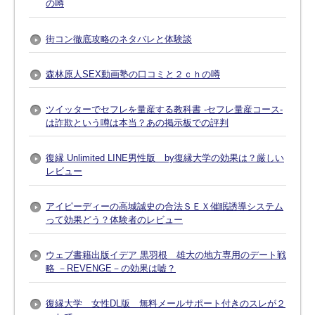
の噂
街コン徹底攻略のネタバレと体験談
森林原人SEX動画塾の口コミと２ｃｈの噂
ツイッターでセフレを量産する教科書 -セフレ量産コース-
は詐欺という噂は本当？あの掲示板での評判
復縁 Unlimited LINE男性版 by復縁大学の効果は？厳しい
レビュー
アイピーディーの高城誠史の合法ＳＥＸ催眠誘導システム
って効果どう？体験者のレビュー
ウェブ書籍出版イデア 黒羽根 雄大の地方専用のデート戦
略 －REVENGE－の効果は嘘？
復縁大学 女性DL版 無料メールサポート付きのスレが２