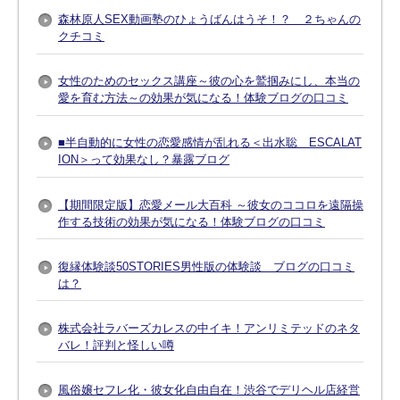
森林原人SEX動画塾のひょうばんはうそ！？ ２ちゃんの
クチコミ
女性のためのセックス講座～彼の心を鷲掴みにし、本当の
愛を育む方法～の効果が気になる！体験ブログの口コミ
■半自動的に女性の恋愛感情が乱れる＜出水聡 ESCALAT
ION＞って効果なし？暴露ブログ
【期間限定版】恋愛メール大百科 ～彼女のココロを遠隔操
作する技術の効果が気になる！体験ブログの口コミ
復縁体験談50STORIES男性版の体験談 ブログの口コミ
は？
株式会社ラバーズカレスの中イキ！アンリミテッドのネタ
バレ！評判と怪しい噂
風俗嬢セフレ化・彼女化自由自在！渋谷でデリヘル店経営