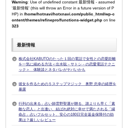
Warning
: Use of undefined constant 最新情報 - assumed
'最新情報' (this will throw an Error in a future version of P
HP) in
/home/hotnavi/hotxnavi.com/public_html/wp-c
ontent/themes/refinepro/functions-widget.php
on line
323
最新情報
株式会社KABUTOのたった１回の電話で女性との恋愛距離
を一気に縮める方法＜出水聡－サトシ－の恋愛電話テクニ
ック＞ 体験談とネタバレがヤバいかも
彼女を作るための５ステップマジック 奥野 忠幸の経歴を
暴露
行列の出来る」占い師雲野聖運が贈る、誰よりも早く「素
敵な恋人」と出逢い、結ばれ絶対に幸せで満たされる「縁
命占」占いフルセット、安心の180日完全返金保障付の効
果は？厳しいレビュー