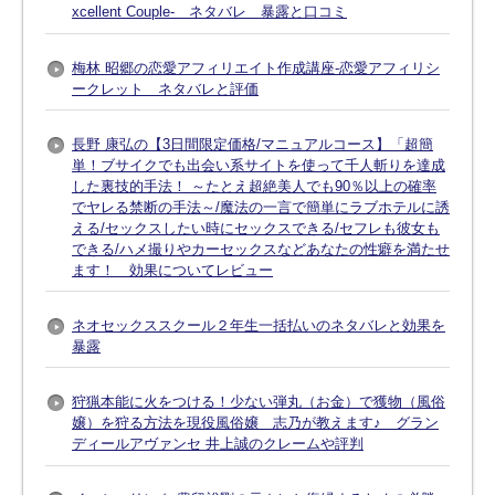
xcellent Couple- ネタバレ 暴露と口コミ
梅林 昭郷の恋愛アフィリエイト作成講座-恋愛アフィリシ
ークレット ネタバレと評価
長野 康弘の【3日間限定価格/マニュアルコース】「超簡
単！ブサイクでも出会い系サイトを使って千人斬りを達成
した裏技的手法！ ～たとえ超絶美人でも90％以上の確率
でヤレる禁断の手法～/魔法の一言で簡単にラブホテルに誘
える/セックスしたい時にセックスできる/セフレも彼女も
できる/ハメ撮りやカーセックスなどあなたの性癖を満たせ
ます！ 効果についてレビュー
ネオセックススクール２年生一括払いのネタバレと効果を
暴露
狩猟本能に火をつける！少ない弾丸（お金）で獲物（風俗
嬢）を狩る方法を現役風俗嬢 志乃が教えます♪ グラン
ディールアヴァンセ 井上誠のクレームや評判