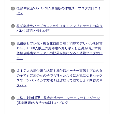
復縁体験談50STORIES男性版の体験談 ブログの口コミ
は？
株式会社ラバーズカレスの中イキ！アンリミテッドのネタ
バレ！評判と怪しい噂
風俗嬢セフレ化・彼女化自由自在！渋谷でデリヘル店経営
15年、1,300人以上の風俗嬢を知り尽くした男が明かす風
俗嬢攻略裏マニュアルの効果が気になる！体験ブログの口
コミ
２１７人の風俗嬢も絶賛！風俗店オーナー直伝！プロの女
の子でも普通の女の子でも狂ったように淫乱になるセック
スでバンバンイカす方法！は詐欺って嘘でしょ？内容のネ
タバレ
（株）刺激LIFE 長寺忠浩のザ・シークレット・ゾーン
(北条麻妃)の方法を体験したブログ