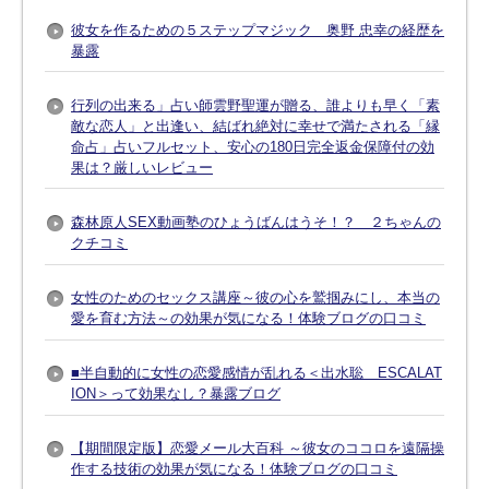
彼女を作るための５ステップマジック 奥野 忠幸の経歴を
暴露
行列の出来る」占い師雲野聖運が贈る、誰よりも早く「素
敵な恋人」と出逢い、結ばれ絶対に幸せで満たされる「縁
命占」占いフルセット、安心の180日完全返金保障付の効
果は？厳しいレビュー
森林原人SEX動画塾のひょうばんはうそ！？ ２ちゃんの
クチコミ
女性のためのセックス講座～彼の心を鷲掴みにし、本当の
愛を育む方法～の効果が気になる！体験ブログの口コミ
■半自動的に女性の恋愛感情が乱れる＜出水聡 ESCALAT
ION＞って効果なし？暴露ブログ
【期間限定版】恋愛メール大百科 ～彼女のココロを遠隔操
作する技術の効果が気になる！体験ブログの口コミ