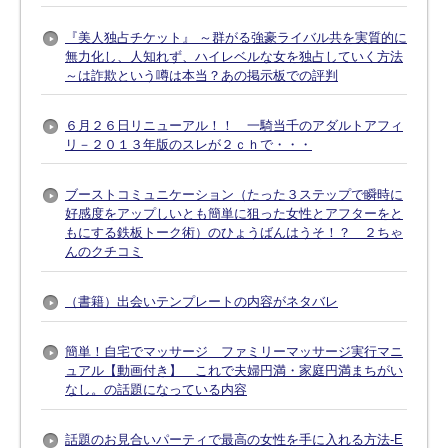
『美人独占チケット』 ～群がる強豪ライバル共を実質的に
無力化し、人知れず、ハイレベルな女を独占していく方法
～は詐欺という噂は本当？あの掲示板での評判
６月２６日リニューアル！！ 一騎当千のアダルトアフィ
リ－２０１３年版のスレが２ｃｈで・・・
ブーストコミュニケーション（たった３ステップで瞬時に
好感度をアップしいとも簡単に狙った女性とアフターをと
もにする鉄板トーク術）のひょうばんはうそ！？ ２ちゃ
んのクチコミ
（書籍）出会いテンプレートの内容がネタバレ
簡単！自宅でマッサージ ファミリーマッサージ実行マニ
ュアル【動画付き】 これで夫婦円満・家庭円満まちがい
なし。の話題になっている内容
話題のお見合いパーティで最高の女性を手に入れる方法-E