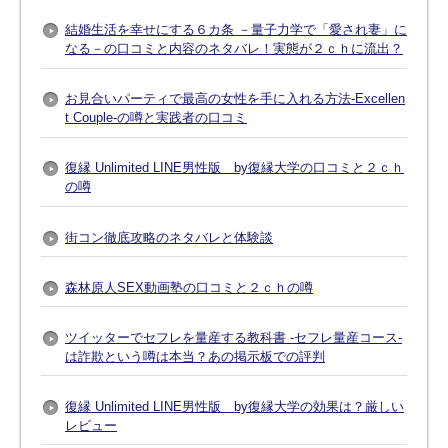
結婚生活を幸せにする６カ条 －量子力学で「愛され妻」に
なる－の口コミと内容のネタバレ！実態が２ｃｈに流出？
お見合いパーティで最高の女性を手に入れる方法-Excellen
t Couple-の噂と実践者の口コミ
復縁 Unlimited LINE男性版 by復縁大学の口コミと２ｃｈ
の噂
街コン徹底攻略のネタバレと体験談
森林原人SEX動画塾の口コミと２ｃｈの噂
ツイッターでセフレを量産する教科書 -セフレ量産コース-
は詐欺という噂は本当？あの掲示板での評判
復縁 Unlimited LINE男性版 by復縁大学の効果は？厳しい
レビュー