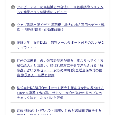
アイピーディーの高城誠史の合法ＳＥＸ催眠誘導システム
って効果どう？体験者のレビュー
ウェブ書籍出版イデア 黒羽根 雄大の地方専用のデート戦
略 －REVENGE－の効果は嘘？
復縁大学 女性DL版 無料メールサポート付きのスレが２
ｃｈで・・・
行列の出来る」占い師雲野聖運が贈る、誰よりも早く「素
敵な恋人」と出逢い、結ばれ絶対に幸せで満たされる「縁
命占」占いフルセット、安心の180日完全返金保障付の佐
藤 潔茂さん 経歴と評判
株式会社KABUTOの【セット販売】脈あり女性の見分け方
+ホテル誘導＜出水聡－サトシ－女心が丸わかりのプロの
チェック法＞ ネタバレと評価
進藤 拓磨の【パワハラ・職場いじめを30日間で解決する