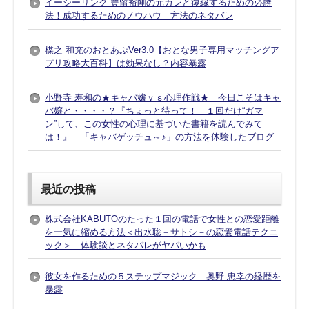
イーシーリンク 豊留裕剛の元カレと復縁するための必勝
法！成功するためのノウハウ 方法のネタバレ
楳之 和充のおとあぷVer3.0【おとな男子専用マッチングア
プリ攻略大百科】は効果なし？内容暴露
小野寺 寿和の★キャバ嬢ｖｓ心理作戦★ 今日こそはキャ
バ嬢と・・・・？『ちょっと待って！ １回だけ“ガマ
ン”して、この女性の心理に基づいた書籍を読んでみて
は！』 「キャバゲッチュ～♪」の方法を体験したブログ
最近の投稿
株式会社KABUTOのたった１回の電話で女性との恋愛距離
を一気に縮める方法＜出水聡－サトシ－の恋愛電話テクニ
ック＞ 体験談とネタバレがヤバいかも
彼女を作るための５ステップマジック 奥野 忠幸の経歴を
暴露