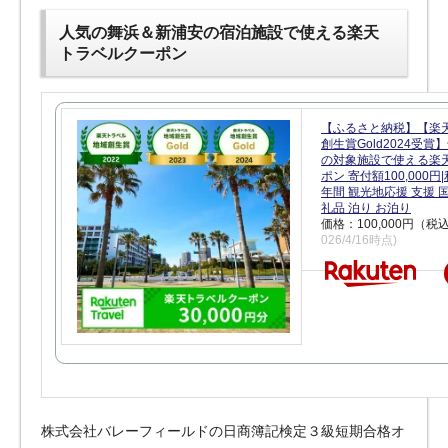
人気の舞浜＆新浦安の宿泊施設で使える楽天
トラベルクーポン
【ふるさと納税】【楽
創生賞Gold2024受
の対象施設で使える楽
ポン 寄付額100,000
年間 観光地応援 支援 
礼品 泊り お泊り
価格：100,000円（税
026/4/16時点)
株式会社バレーフィールドの日商簿記検定３級短期合格オ