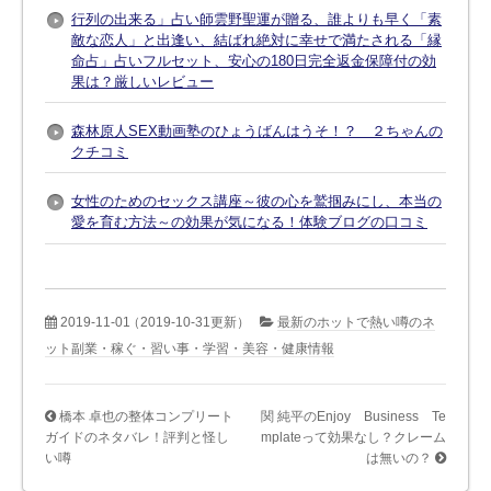
行列の出来る」占い師雲野聖運が贈る、誰よりも早く「素
敵な恋人」と出逢い、結ばれ絶対に幸せで満たされる「縁
命占」占いフルセット、安心の180日完全返金保障付の効
果は？厳しいレビュー
森林原人SEX動画塾のひょうばんはうそ！？ ２ちゃんの
クチコミ
女性のためのセックス講座～彼の心を鷲掴みにし、本当の
愛を育む方法～の効果が気になる！体験ブログの口コミ
2019-11-01
（2019-10-31更新）
最新のホットで熱い噂のネ
ット副業・稼ぐ・習い事・学習・美容・健康情報
橋本 卓也の整体コンプリート
関 純平のEnjoy Business Te
ガイドのネタバレ！評判と怪し
mplateって効果なし？クレーム
い噂
は無いの？