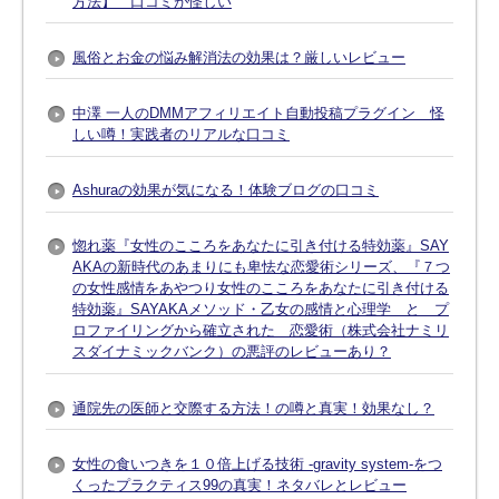
方法】 口コミが怪しい
風俗とお金の悩み解消法の効果は？厳しいレビュー
中澤 一人のDMMアフィリエイト自動投稿プラグイン 怪
しい噂！実践者のリアルな口コミ
Ashuraの効果が気になる！体験ブログの口コミ
惚れ薬『女性のこころをあなたに引き付ける特効薬』SAY
AKAの新時代のあまりにも卑怯な恋愛術シリーズ、『７つ
の女性感情をあやつり女性のこころをあなたに引き付ける
特効薬』SAYAKAメソッド・乙女の感情と心理学 と プ
ロファイリングから確立された 恋愛術（株式会社ナミリ
スダイナミックバンク）の悪評のレビューあり？
通院先の医師と交際する方法！の噂と真実！効果なし？
女性の食いつきを１０倍上げる技術 -gravity system-をつ
くったプラクティス99の真実！ネタバレとレビュー