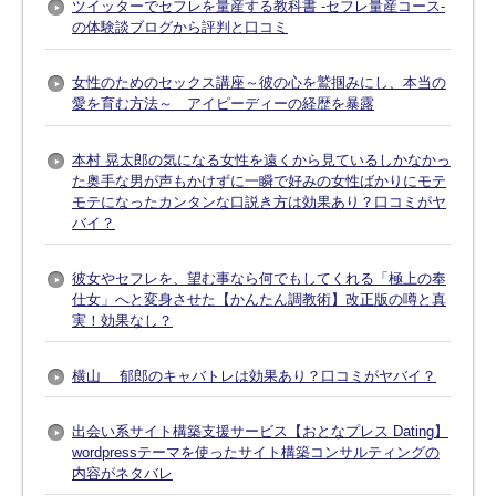
ツイッターでセフレを量産する教科書 -セフレ量産コース-
の体験談ブログから評判と口コミ
女性のためのセックス講座～彼の心を鷲掴みにし、本当の
愛を育む方法～ アイピーディーの経歴を暴露
本村 晃太郎の気になる女性を遠くから見ているしかなかっ
た奥手な男が声もかけずに一瞬で好みの女性ばかりにモテ
モテになったカンタンな口説き方は効果あり？口コミがヤ
バイ？
彼女やセフレを、望む事なら何でもしてくれる「極上の奉
仕女」へと変身させた【かんたん調教術】改正版の噂と真
実！効果なし？
横山 郁郎のキャバトレは効果あり？口コミがヤバイ？
出会い系サイト構築支援サービス【おとなプレス Dating】
wordpressテーマを使ったサイト構築コンサルティングの
内容がネタバレ