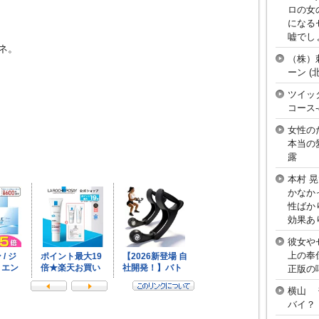
ロの女
になる
嘘でし
ネ。
（株）
ーン 
ツイッ
コース
女性の
本当の
露
本村 
かなか
性ばか
効果あ
彼女や
上の奉
正版の
横山 
バイ？