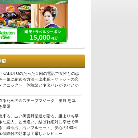
投稿
社KABUTOのたった１回の電話で女性との恋
を一気に縮める方法＜出水聡－サトシ－の恋
テクニック＞ 体験談とネタバレがヤバいか
作るための５ステップマジック 奥野 忠幸
を暴露
出来る」占い師雲野聖運が贈る、誰よりも早
敵な恋人」と出逢い、結ばれ絶対に幸せで満
る「縁命占」占いフルセット、安心の180日
金保障付の効果は？厳しいレビュー