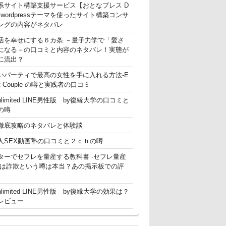
系サイト構築支援サービス【おとなプレス D
g】 wordpressテーマを使ったサイト構築コンサ
ングの内容がネタバレ
活を幸せにする６カ条 －量子力学で「愛さ
になる－の口コミと内容のネタバレ！実態が
に流出？
いパーティで最高の女性を手に入れる方法-E
ent Couple-の噂と実践者の口コミ
nlimited LINE男性版 by復縁大学の口コミと
の噂
徹底攻略のネタバレと体験談
人SEX動画塾の口コミと２ｃｈの噂
ターでセフレを量産する教科書 -セフレ量産
-は詐欺という噂は本当？あの掲示板での評
nlimited LINE男性版 by復縁大学の効果は？
レビュー