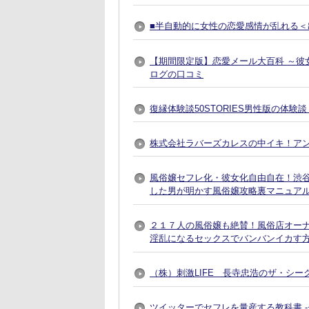
■半自動的に女性の恋愛感情が乱れる＜出
【期間限定版】恋愛メール大百科 ～彼
ログの口コミ
復縁体験談50STORIES男性版の体験
株式会社ラバーズカレスの中イキ！ア
風俗嬢セフレ化・彼女化自由自在！渋谷で
した男が明かす風俗嬢攻略裏マニュア
２１７人の風俗嬢も絶賛！風俗店オー
淫乱になるセックスでバンバンイカす
（株）刺激LIFE 長寺忠浩のザ・シー
ツイッターでセフレを量産する教科書 