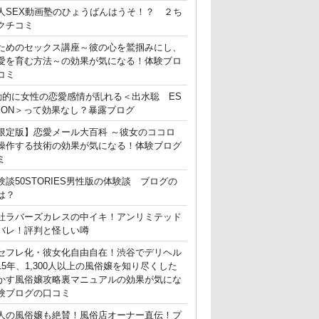
人SEX動画塾のひょうばんはうそ！？ ２ち
クチコミ
ためのセックス講座～彼の心を鷲掴みにし、
愛を育む方法～の効果が気になる！体験ブロ
コミ
動的に女性の恋愛感情が乱れる＜出水聡 ES
ATION＞って効果なし？暴露ブログ
限定版】恋愛メール大百科 ～彼女のココロ
操作する技術の効果が気になる！体験ブログ
ミ
験談50STORIES男性版の体験談 ブログの
は？
社ラバーズカレスの中イキ！アンリミテッド
バレ！評判と怪しい噂
セフレ化・彼女化自由自在！渋谷でデリヘル
15年、1,300人以上の風俗嬢を知り尽くした
かす風俗嬢攻略裏マニュアルの効果が気にな
験ブログの口コミ
人の風俗嬢も絶賛！風俗店オーナー直伝！プ