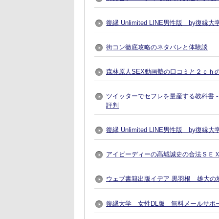
復縁 Unlimited LINE男性版 by
街コン徹底攻略のネタバレと体験談
森林原人SEX動画塾の口コミと２ｃｈ
ツイッターでセフレを量産する教科書 
評判
復縁 Unlimited LINE男性版 by
アイピーディーの高城誠史の合法ＳＥ
ウェブ書籍出版イデア 黒羽根 雄大の地
復縁大学 女性DL版 無料メールサポ