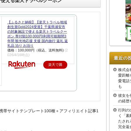
で使える楽天トラベルクーポン
【ふるさと納税】【楽天トラベル地域
創生賞Gold2024受賞】千葉県浦安市
の対象施設で使える楽天トラベルクー
ポン 寄付額100,000円|利用可能期間3
年間 観光地応援 支援 国内旅行 返礼 返
礼品 泊り お泊り
価格：100,000円（税込、送料無料)
(2
026/4/16時点)
最近の
楽天で購
株式会
入
愛距離
愛電話
も
彼女を
の経歴
行列の
携帯サイトテンプレート100種＋アフィリエイト記事1
く「素
たされ
完全返