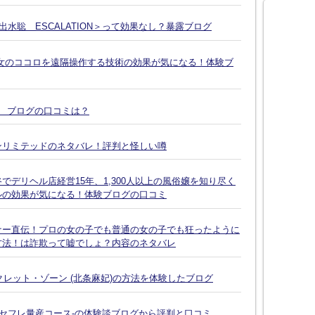
水聡 ESCALATION＞って効果なし？暴露ブログ
女のココロを遠隔操作する技術の効果が気になる！体験ブ
談 ブログの口コミは？
ンリミテッドのネタバレ！評判と怪しい噂
デリヘル店経営15年、1,300人以上の風俗嬢を知り尽く
ルの効果が気になる！体験ブログの口コミ
ナー直伝！プロの女の子でも普通の女の子でも狂ったように
方法！は詐欺って嘘でしょ？内容のネタバレ
クレット・ゾーン (北条麻妃)の方法を体験したブログ
-セフレ量産コース-の体験談ブログから評判と口コミ