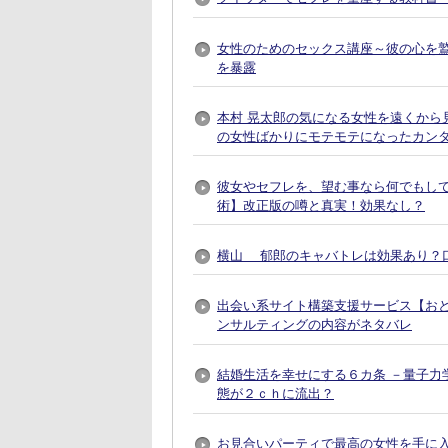
女性のためのセックス講座～彼の心を
を暴露
本村 晃太郎の気になる女性を遠くから
の女性ばかりにモテモテになったカン
彼女やセフレを、望む事なら何でもし
術】改正版の噂と真実！効果なし？
横山 郁郎のキャバトレは効果あり？
出会い系サイト構築支援サービス【おとなプレ
ンサルティングの内容がネタバレ
結婚生活を幸せにする６カ条 －量子力
態が２ｃｈに流出？
お見合いパーティで最高の女性を手に入れる方法