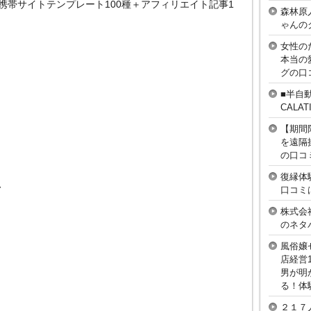
携帯サイトテンプレート100種＋アフィリエイト記事1
森林原
ゃんの
女性の
本当の
グの口
■半自
CAL
【期間
を遠隔
の口コ
復縁体
、
口コミ
株式会
のネタ
風俗嬢
店経営
男が明
る！体
２１７