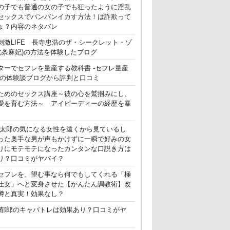
の子でも普通の女の子でも狂ったように淫乱
セックスでバンバンイカす方法！は詐欺って
ょ？内容のネタバレ
刺激LIFE 長寺忠浩のザ・シークレット・ゾ
(北条麻妃)の方法を体験したブログ
ターでセフレを量産する教科書 -セフレ量産
-の体験談ブログから評判と口コミ
ためのセックス講座～彼の心を鷲掴みにし、
愛を育む方法～ アイピーディーの経歴を暴
晃太郎の気になる女性を遠くから見ているし
った奥手な男が声もかけずに一瞬で好みの女
りにモテモテになったカンタンな口説き方は
り？口コミがヤバイ？
セフレを、望む事なら何でもしてくれる「極
仕女」へと変身させた【かんたん調教術】改
噂と真実！効果なし？
郁郎のキャバトレは効果あり？口コミがヤ