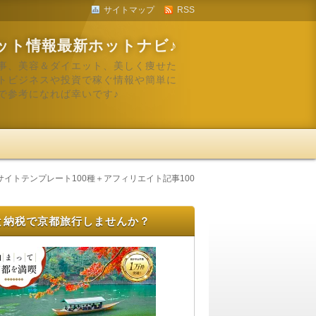
サイトマップ
RSS
ット情報最新ホットナビ♪
事、美容＆ダイエット、美しく痩せた
トビジネスや投資で稼ぐ情報や簡単に
で参考になれば幸いです♪
イトテンプレート100種＋アフィリエイト記事100
と納税で京都旅行しませんか？