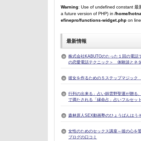
Warning
: Use of undefined constant 最
a future version of PHP) in
/home/hotna
efinepro/functions-widget.php
on lin
最新情報
株式会社KABUTOのたった１回の電
の恋愛電話テクニック＞ 体験談とネ
彼女を作るための５ステップマジック 
行列の出来る」占い師雲野聖運が贈る
で満たされる「縁命占」占いフルセット
森林原人SEX動画塾のひょうばんはう
女性のためのセックス講座～彼の心を
ブログの口コミ