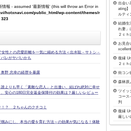
出会い
新情報 - assumed '最新情報' (this will throw an Error in
atin
vi/hotxnavi.com/public_html/wp-content/themes/r
ルティ
e
323
結婚生
れ妻」
２ｃｈ
お見合
xcell
話で女性との恋愛距離を一気に縮める方法＜出水聡－サトシ－
タバレがヤバいかも
復縁 U
２ｃｈ
奥野 忠幸の経歴を暴露
街コン
森林原
、誰よりも早く「素敵な恋人」と出逢い、結ばれ絶対に幸せ
ツイッ
、安心の180日完全返金保障付の効果は？厳しいレビュー
コース
判
そ！？ ２ちゃんのクチコミ
復縁 U
厳しい
鷲掴みにし、本当の愛を育む方法～の効果が気になる！体験