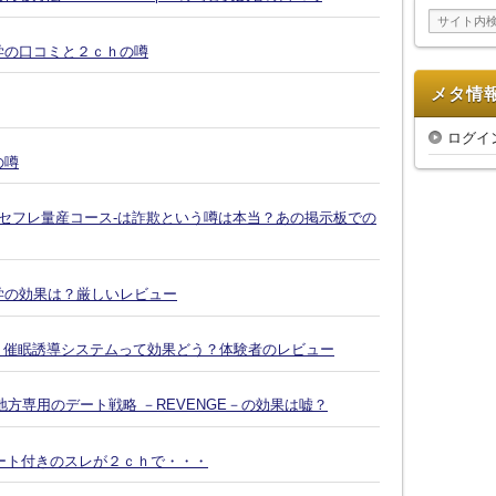
イ
ブ
復縁大学の口コミと２ｃｈの噂
メタ情
ログイ
の噂
-セフレ量産コース-は詐欺という噂は本当？あの掲示板での
復縁大学の効果は？厳しいレビュー
Ｘ催眠誘導システムって効果どう？体験者のレビュー
方専用のデート戦略 －REVENGE－の効果は嘘？
ート付きのスレが２ｃｈで・・・