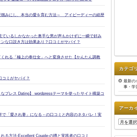
鷲掴みにし、本当の愛を育む方法～ アイピーディーの経歴
見ているしかなかった奥手な男が声もかけずに一瞬で好み
タンな口説き方は効果あり？口コミがヤバイ？
てくれる「極上の奉仕女」へと変身させた【かんたん調教
カテゴ
口コミがヤバイ？
最新の
事・学
ス Dating】 wordpressテーマを使ったサイト構築コ
アーカ
学で「愛され妻」になる－の口コミと内容のネタバレ！実
ア
ー
カ
-Excellent Couple-の噂と実践者の口コミ