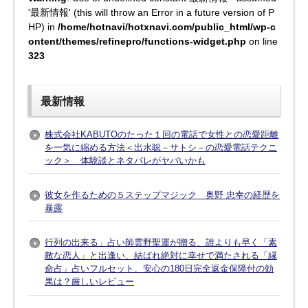
'最新情報' (this will throw an Error in a future version of P
HP) in
/home/hotnavi/hotxnavi.com/public_html/wp-c
ontent/themes/refinepro/functions-widget.php
on line
323
最新情報
株式会社KABUTOのたった１回の電話で女性との恋愛距離
を一気に縮める方法＜出水聡－サトシ－の恋愛電話テクニ
ック＞ 体験談とネタバレがヤバいかも
彼女を作るための５ステップマジック 奥野 忠幸の経歴を
暴露
行列の出来る」占い師雲野聖運が贈る、誰よりも早く「素
敵な恋人」と出逢い、結ばれ絶対に幸せで満たされる「縁
命占」占いフルセット、安心の180日完全返金保障付の効
果は？厳しいレビュー