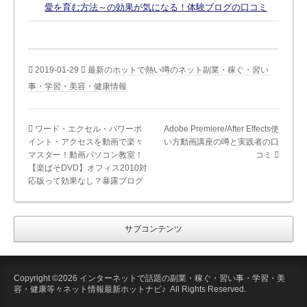
愛を育む方法～の効果が気になる！体験ブログの口コミ
2019-01-29
最新のホットで熱い噂のネット副業・稼ぐ・習い
事・学習・美容・健康情報
ワード・エクセル・パワーポ
Adobe Premiere/After Effects使
イント・アクセスを動画で楽々
い方動画講座の噂と実践者の口
マスター！動画パソコン教室！
コミ
【楽ぱそDVD】オフィス2010対
応版って効果なし？暴露ブログ
サブコンテンツ
Copyright ©2026 インターネットで話題の副業・稼ぐ・習い事・学習・美
容・健康等々ネット情報最新ホットナビ♪ All Rights Reserved.