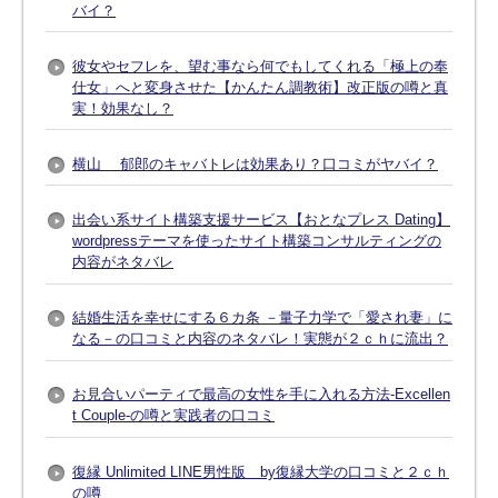
バイ？
彼女やセフレを、望む事なら何でもしてくれる「極上の奉
仕女」へと変身させた【かんたん調教術】改正版の噂と真
実！効果なし？
横山 郁郎のキャバトレは効果あり？口コミがヤバイ？
出会い系サイト構築支援サービス【おとなプレス Dating】
wordpressテーマを使ったサイト構築コンサルティングの
内容がネタバレ
結婚生活を幸せにする６カ条 －量子力学で「愛され妻」に
なる－の口コミと内容のネタバレ！実態が２ｃｈに流出？
お見合いパーティで最高の女性を手に入れる方法-Excellen
t Couple-の噂と実践者の口コミ
復縁 Unlimited LINE男性版 by復縁大学の口コミと２ｃｈ
の噂