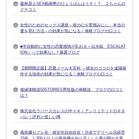
森林原人SEX動画塾のひょうばんはうそ！？ ２ちゃんの
クチコミ
女性のためのセックス講座～彼の心を鷲掴みにし、本当の
愛を育む方法～の効果が気になる！体験ブログの口コミ
■半自動的に女性の恋愛感情が乱れる＜出水聡 ESCALAT
ION＞って効果なし？暴露ブログ
【期間限定版】恋愛メール大百科 ～彼女のココロを遠隔操
作する技術の効果が気になる！体験ブログの口コミ
復縁体験談50STORIES男性版の体験談 ブログの口コミ
は？
株式会社ラバーズカレスの中イキ！アンリミテッドのネタ
バレ！評判と怪しい噂
風俗嬢セフレ化・彼女化自由自在！渋谷でデリヘル店経営
15年、1,300人以上の風俗嬢を知り尽くした男が明かす風