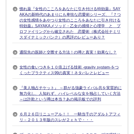
惚れ薬『女性のこころをあなたに引き付ける特効薬』SAY
AKAの新時代のあまりにも卑怯な恋愛術シリーズ、『７つ
の女性感情をあやつり女性のこころをあなたに引き付ける
特効薬』SAYAKAメソッド・乙女の感情と心理学 と プ
ロファイリングから確立された 恋愛術（株式会社ナミリ
スダイナミックバンク）の悪評のレビューあり？
通院先の医師と交際する方法！の噂と真実！効果なし？
女性の食いつきを１０倍上げる技術 -gravity system-をつ
くったプラクティス99の真実！ネタバレとレビュー
『美人独占チケット』 ～群がる強豪ライバル共を実質的に
無力化し、人知れず、ハイレベルな女を独占していく方法
～は詐欺という噂は本当？あの掲示板での評判
６月２６日リニューアル！！ 一騎当千のアダルトアフィ
リ－２０１３年版のスレが２ｃｈで・・・