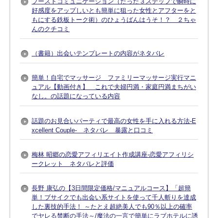
ブーストコミュニケーション（たった３ステップで瞬時に
好感度をアップしいとも簡単に狙った女性とアフターをと
もにする鉄板トーク術）のひょうばんはうそ！？ ２ちゃ
んのクチコミ
（書籍）出会いテンプレートの内容がネタバレ
簡単！自宅でマッサージ ファミリーマッサージ実行マニ
ュアル【動画付き】 これで夫婦円満・家庭円満まちがい
なし。の話題になっている内容
話題のお見合いパーティで最高の女性を手に入れる方法-E
xcellent Couple- ネタバレ 暴露と口コミ
梅林 昭郷の恋愛アフィリエイト作成講座-恋愛アフィリシ
ークレット ネタバレと評価
長野 康弘の【3日間限定価格/マニュアルコース】「超簡
単！ブサイクでも出会い系サイトを使って千人斬りを達成
した裏技的手法！ ～たとえ超絶美人でも90％以上の確率
でヤレる禁断の手法～/魔法の一言で簡単にラブホテルに誘