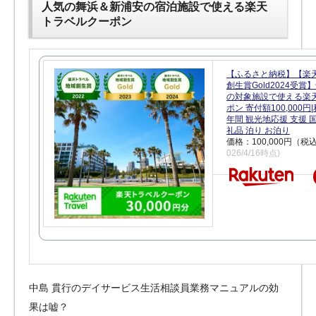
人気の舞浜＆新浦安の宿泊施設で使える楽天
トラベルクーポン
【ふるさと納税】【楽
創生賞Gold2024受
の対象施設で使える楽
ポン 寄付額100,000
年間 観光地応援 支援 
礼品 泊り お泊り
価格：100,000円（税
026/4/16時点)
中島 貫行のデイサービス生活相談員業務マニュアルの効
果は嘘？