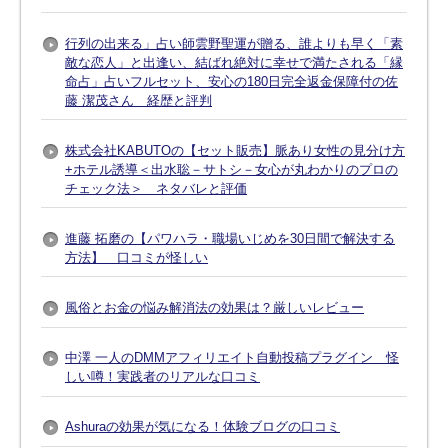
行列の出来る」占い師雲野聖運が贈る、誰よりも早く「素
敵な恋人」と出逢い、結ばれ絶対に幸せで満たされる「縁
命占」占いフルセット、安心の180日完全返金保障付の佐
藤 潔茂さん 経歴と評判
株式会社KABUTOの【セット販売】脈あり女性の見分け方
+ホテル誘導＜出水聡－サトシ－女心が丸わかりのプロの
チェック法＞ ネタバレと評価
進藤 拓磨の【パワハラ・職場いじめを30日間で解決する
方法】 口コミが怪しい
風俗とお金の悩み解消法の効果は？厳しいレビュー
中澤 一人のDMMアフィリエイト自動投稿プラグイン 怪
しい噂！実践者のリアルな口コミ
Ashuraの効果が気になる！体験ブログの口コミ