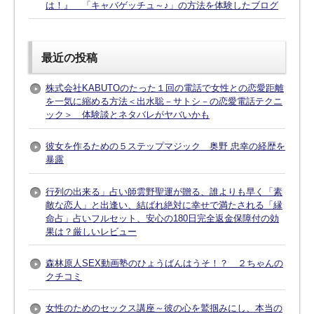
は！』 「キャバゲッチュ～♪」の方法を体験したブログ
最近の投稿
株式会社KABUTOのたった１回の電話で女性との恋愛距離
を一気に縮める方法＜出水聡－サトシ－の恋愛電話テクニ
ック＞ 体験談とネタバレがヤバいかも
彼女を作るための５ステップマジック 奥野 忠幸の経歴を
暴露
行列の出来る」占い師雲野聖運が贈る、誰よりも早く「素
敵な恋人」と出逢い、結ばれ絶対に幸せで満たされる「縁
命占」占いフルセット、安心の180日完全返金保障付の効
果は？厳しいレビュー
森林原人SEX動画塾のひょうばんはうそ！？ ２ちゃんの
クチコミ
女性のためのセックス講座～彼の心を鷲掴みにし、本当の