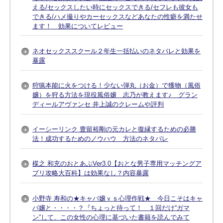
える/セックスしたい時にセックスできる/セフレも彼女も
できる/ハメ撮りやカーセックスなどあなたの性癖を満たせ
ます！ 効果についてレビュー
ネオセックススクール２年生一括払いのネタバレと効果を
暴露
狩猟本能に火をつける！少ない弾丸（お金）で獲物（風俗
嬢）を狩る方法を現役風俗嬢 志乃が教えます♪ グラン
ディールアヴァンセ 井上誠のクレームや評判
イーシーリンク 豊留裕剛の元カレと復縁するための必勝
法！成功するためのノウハウ 方法のネタバレ
楳之 和充のおとあぷVer3.0【おとな男子専用マッチングア
プリ攻略大百科】は効果なし？内容暴露
小野寺 寿和の★キャバ嬢ｖｓ心理作戦★ 今日こそはキャ
バ嬢と・・・・？『ちょっと待って！ １回だけ“ガマ
ン”して、この女性の心理に基づいた書籍を読んでみて