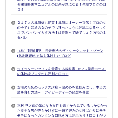
俗嬢攻略裏マニュアルの効果が気になる！体験ブログの口
コミ
２１７人の風俗嬢も絶賛！風俗店オーナー直伝！プロの女
の子でも普通の女の子でも狂ったように淫乱になるセック
スでバンバンイカす方法！は詐欺って嘘でしょ？内容のネ
タバレ
（株）刺激LIFE 長寺忠浩のザ・シークレット・ゾーン
(北条麻妃)の方法を体験したブログ
ツイッターでセフレを量産する教科書 -セフレ量産コース-
の体験談ブログから評判と口コミ
女性のためのセックス講座～彼の心を鷲掴みにし、本当の
愛を育む方法～ アイピーディーの経歴を暴露
本村 晃太郎の気になる女性を遠くから見ているしかなかっ
た奥手な男が声もかけずに一瞬で好みの女性ばかりにモテ
モテになったカンタンな口説き方は効果あり？口コミがヤ