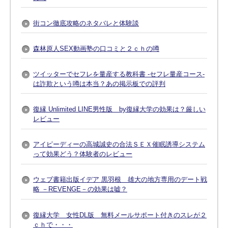
街コン徹底攻略のネタバレと体験談
森林原人SEX動画塾の口コミと２ｃｈの噂
ツイッターでセフレを量産する教科書 -セフレ量産コース-
は詐欺という噂は本当？あの掲示板での評判
復縁 Unlimited LINE男性版 by復縁大学の効果は？厳しい
レビュー
アイピーディーの高城誠史の合法ＳＥＸ催眠誘導システム
って効果どう？体験者のレビュー
ウェブ書籍出版イデア 黒羽根 雄大の地方専用のデート戦
略 －REVENGE－の効果は嘘？
復縁大学 女性DL版 無料メールサポート付きのスレが２
ｃｈで・・・