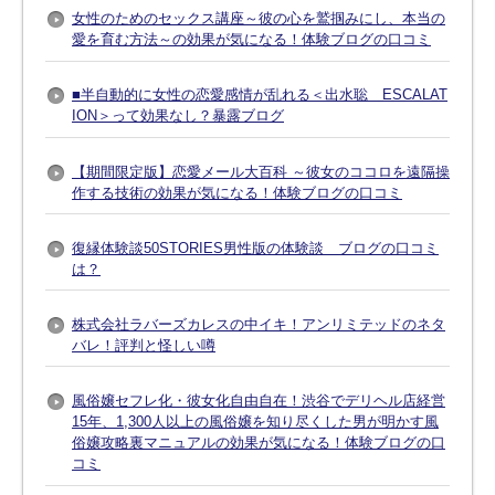
女性のためのセックス講座～彼の心を鷲掴みにし、本当の
愛を育む方法～の効果が気になる！体験ブログの口コミ
■半自動的に女性の恋愛感情が乱れる＜出水聡 ESCALAT
ION＞って効果なし？暴露ブログ
【期間限定版】恋愛メール大百科 ～彼女のココロを遠隔操
作する技術の効果が気になる！体験ブログの口コミ
復縁体験談50STORIES男性版の体験談 ブログの口コミ
は？
株式会社ラバーズカレスの中イキ！アンリミテッドのネタ
バレ！評判と怪しい噂
風俗嬢セフレ化・彼女化自由自在！渋谷でデリヘル店経営
15年、1,300人以上の風俗嬢を知り尽くした男が明かす風
俗嬢攻略裏マニュアルの効果が気になる！体験ブログの口
コミ