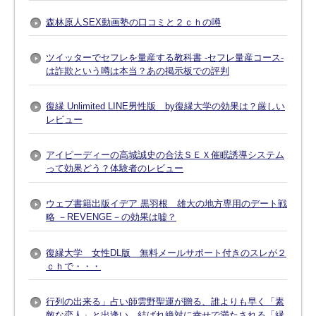
森林原人SEX動画塾の口コミと２ｃｈの噂
ツイッターでセフレを量産する教科書 -セフレ量産コース-
は詐欺という噂は本当？あの掲示板での評判
復縁 Unlimited LINE男性版 by復縁大学の効果は？厳しい
レビュー
アイピーディーの高城誠史の合法ＳＥＸ催眠誘導システム
って効果どう？体験者のレビュー
ウェブ書籍出版イデア 黒羽根 雄大の地方専用のデート戦
略 －REVENGE－の効果は嘘？
復縁大学 女性DL版 無料メールサポート付きのスレが２
ｃｈで・・・
行列の出来る」占い師雲野聖運が贈る、誰よりも早く「素
敵な恋人」と出逢い、結ばれ絶対に幸せで満たされる「縁