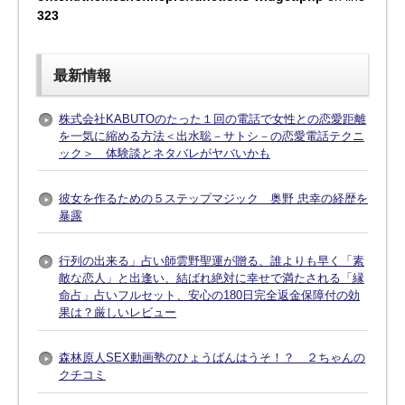
323
最新情報
株式会社KABUTOのたった１回の電話で女性との恋愛距離
を一気に縮める方法＜出水聡－サトシ－の恋愛電話テクニ
ック＞ 体験談とネタバレがヤバいかも
彼女を作るための５ステップマジック 奥野 忠幸の経歴を
暴露
行列の出来る」占い師雲野聖運が贈る、誰よりも早く「素
敵な恋人」と出逢い、結ばれ絶対に幸せで満たされる「縁
命占」占いフルセット、安心の180日完全返金保障付の効
果は？厳しいレビュー
森林原人SEX動画塾のひょうばんはうそ！？ ２ちゃんの
クチコミ