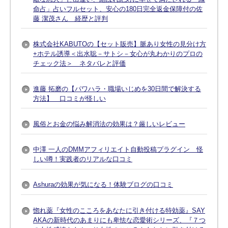
命占」占いフルセット、安心の180日完全返金保障付の佐
藤 潔茂さん 経歴と評判
株式会社KABUTOの【セット販売】脈あり女性の見分け方
+ホテル誘導＜出水聡－サトシ－女心が丸わかりのプロの
チェック法＞ ネタバレと評価
進藤 拓磨の【パワハラ・職場いじめを30日間で解決する
方法】 口コミが怪しい
風俗とお金の悩み解消法の効果は？厳しいレビュー
中澤 一人のDMMアフィリエイト自動投稿プラグイン 怪
しい噂！実践者のリアルな口コミ
Ashuraの効果が気になる！体験ブログの口コミ
惚れ薬『女性のこころをあなたに引き付ける特効薬』SAY
AKAの新時代のあまりにも卑怯な恋愛術シリーズ、『７つ