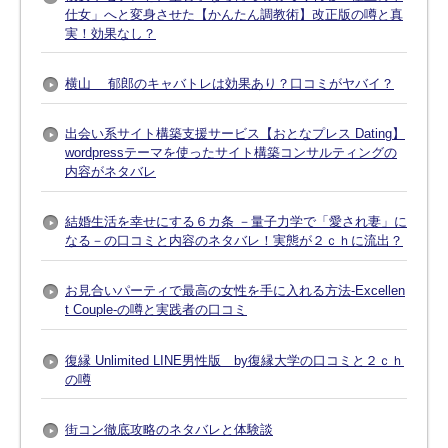
仕女」へと変身させた【かんたん調教術】改正版の噂と真
実！効果なし？
横山 郁郎のキャバトレは効果あり？口コミがヤバイ？
出会い系サイト構築支援サービス【おとなプレス Dating】
wordpressテーマを使ったサイト構築コンサルティングの
内容がネタバレ
結婚生活を幸せにする６カ条 －量子力学で「愛され妻」に
なる－の口コミと内容のネタバレ！実態が２ｃｈに流出？
お見合いパーティで最高の女性を手に入れる方法-Excellen
t Couple-の噂と実践者の口コミ
復縁 Unlimited LINE男性版 by復縁大学の口コミと２ｃｈ
の噂
街コン徹底攻略のネタバレと体験談