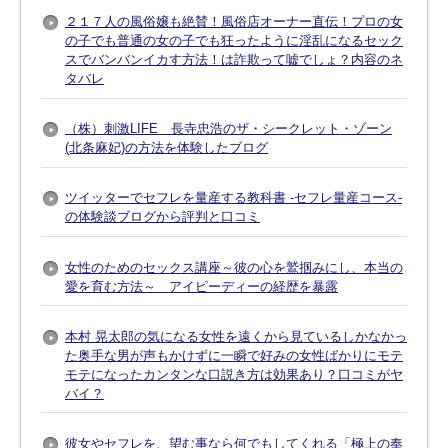
２１７人の風俗嬢も絶賛！風俗店オーナー直伝！プロの女
の子でも普通の女の子でも狂ったように淫乱になるセック
スでバンバンイカす方法！は詐欺って嘘でしょ？内容のネ
タバレ
（株）刺激LIFE 長寺忠浩のザ・シークレット・ゾーン
(北条麻妃)の方法を体験したブログ
ツイッターでセフレを量産する教科書 -セフレ量産コース-
の体験談ブログから評判と口コミ
女性のためのセックス講座～彼の心を鷲掴みにし、本当の
愛を育む方法～ アイピーディーの経歴を暴露
本村 晃太郎の気になる女性を遠くから見ているしかなかっ
た奥手な男が声もかけずに一瞬で好みの女性ばかりにモテ
モテになったカンタンな口説き方は効果あり？口コミがヤ
バイ？
彼女やセフレを、望む事なら何でもしてくれる「極上の奉