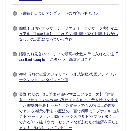
（書籍）出会いテンプレートの内容がネタバレ
簡単！自宅でマッサージ ファミリーマッサージ実行マニ
ュアル【動画付き】 これで夫婦円満・家庭円満まちがい
なし。の話題になっている内容
話題のお見合いパーティで最高の女性を手に入れる方法-E
xcellent Couple- ネタバレ 暴露と口コミ
梅林 昭郷の恋愛アフィリエイト作成講座-恋愛アフィリシ
ークレット ネタバレと評価
長野 康弘の【3日間限定価格/マニュアルコース】「超簡
単！ブサイクでも出会い系サイトを使って千人斬りを達成
した裏技的手法！ ～たとえ超絶美人でも90％以上の確率
でヤレる禁断の手法～/魔法の一言で簡単にラブホテルに誘
える/セックスしたい時にセックスできる/セフレも彼女も
できる/ハメ撮りやカーセックスなどあなたの性癖を満たせ
ます！ 効果についてレビュー