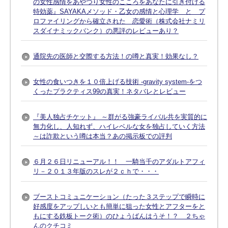
の女性感情をあやつり女性のこころをあなたに引き付ける
特効薬』SAYAKAメソッド・乙女の感情と心理学 と プ
ロファイリングから確立された 恋愛術（株式会社ナミリ
スダイナミックバンク）の悪評のレビューあり？
通院先の医師と交際する方法！の噂と真実！効果なし？
女性の食いつきを１０倍上げる技術 -gravity system-をつ
くったプラクティス99の真実！ネタバレとレビュー
『美人独占チケット』 ～群がる強豪ライバル共を実質的に
無力化し、人知れず、ハイレベルな女を独占していく方法
～は詐欺という噂は本当？あの掲示板での評判
６月２６日リニューアル！！ 一騎当千のアダルトアフィ
リ－２０１３年版のスレが２ｃｈで・・・
ブーストコミュニケーション（たった３ステップで瞬時に
好感度をアップしいとも簡単に狙った女性とアフターをと
もにする鉄板トーク術）のひょうばんはうそ！？ ２ちゃ
んのクチコミ