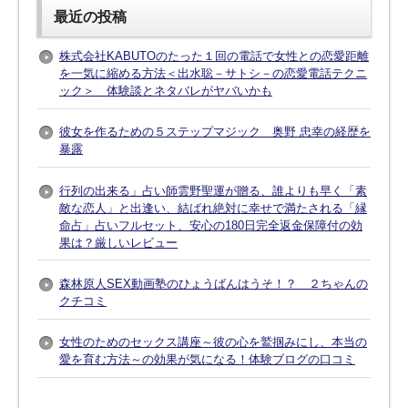
最近の投稿
株式会社KABUTOのたった１回の電話で女性との恋愛距離
を一気に縮める方法＜出水聡－サトシ－の恋愛電話テクニ
ック＞ 体験談とネタバレがヤバいかも
彼女を作るための５ステップマジック 奥野 忠幸の経歴を
暴露
行列の出来る」占い師雲野聖運が贈る、誰よりも早く「素
敵な恋人」と出逢い、結ばれ絶対に幸せで満たされる「縁
命占」占いフルセット、安心の180日完全返金保障付の効
果は？厳しいレビュー
森林原人SEX動画塾のひょうばんはうそ！？ ２ちゃんの
クチコミ
女性のためのセックス講座～彼の心を鷲掴みにし、本当の
愛を育む方法～の効果が気になる！体験ブログの口コミ