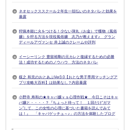
ネオセックススクール２年生一括払いのネタバレと効果を
暴露
狩猟本能に火をつける！少ない弾丸（お金）で獲物（風俗
嬢）を狩る方法を現役風俗嬢 志乃が教えます♪ グラン
ディールアヴァンセ 井上誠のクレームや評判
イーシーリンク 豊留裕剛の元カレと復縁するための必勝
法！成功するためのノウハウ 方法のネタバレ
楳之 和充のおとあぷVer3.0【おとな男子専用マッチングア
プリ攻略大百科】は効果なし？内容暴露
小野寺 寿和の★キャバ嬢ｖｓ心理作戦★ 今日こそはキャ
バ嬢と・・・・？『ちょっと待って！ １回だけ“ガマ
ン”して、この女性の心理に基づいた書籍を読んでみて
は！』 「キャバゲッチュ～♪」の方法を体験したブログ