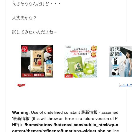
良さそうなんだけど・・・
大丈夫かな？
試してみたいんだよね～
Warning
: Use of undefined constant 最新情報 - assumed
'最新情報' (this will throw an Error in a future version of P
HP) in
/home/hotnavi/hotxnavi.com/public_html/wp-c
ontent/themes/refinepro/functions-widget.php
on line