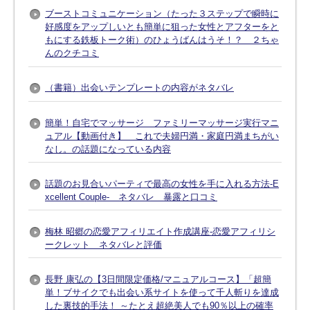
ブーストコミュニケーション（たった３ステップで瞬時に
好感度をアップしいとも簡単に狙った女性とアフターをと
もにする鉄板トーク術）のひょうばんはうそ！？ ２ちゃ
んのクチコミ
（書籍）出会いテンプレートの内容がネタバレ
簡単！自宅でマッサージ ファミリーマッサージ実行マニ
ュアル【動画付き】 これで夫婦円満・家庭円満まちがい
なし。の話題になっている内容
話題のお見合いパーティで最高の女性を手に入れる方法-E
xcellent Couple- ネタバレ 暴露と口コミ
梅林 昭郷の恋愛アフィリエイト作成講座-恋愛アフィリシ
ークレット ネタバレと評価
長野 康弘の【3日間限定価格/マニュアルコース】「超簡
単！ブサイクでも出会い系サイトを使って千人斬りを達成
した裏技的手法！ ～たとえ超絶美人でも90％以上の確率