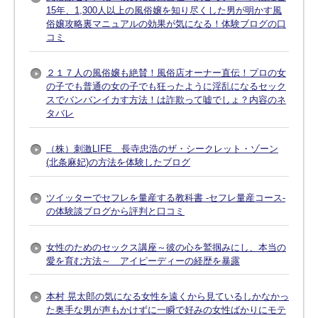
15年、1,300人以上の風俗嬢を知り尽くした男が明かす風
俗嬢攻略裏マニュアルの効果が気になる！体験ブログの口
コミ
２１７人の風俗嬢も絶賛！風俗店オーナー直伝！プロの女
の子でも普通の女の子でも狂ったように淫乱になるセック
スでバンバンイカす方法！は詐欺って嘘でしょ？内容のネ
タバレ
（株）刺激LIFE 長寺忠浩のザ・シークレット・ゾーン
(北条麻妃)の方法を体験したブログ
ツイッターでセフレを量産する教科書 -セフレ量産コース-
の体験談ブログから評判と口コミ
女性のためのセックス講座～彼の心を鷲掴みにし、本当の
愛を育む方法～ アイピーディーの経歴を暴露
本村 晃太郎の気になる女性を遠くから見ているしかなかっ
た奥手な男が声もかけずに一瞬で好みの女性ばかりにモテ