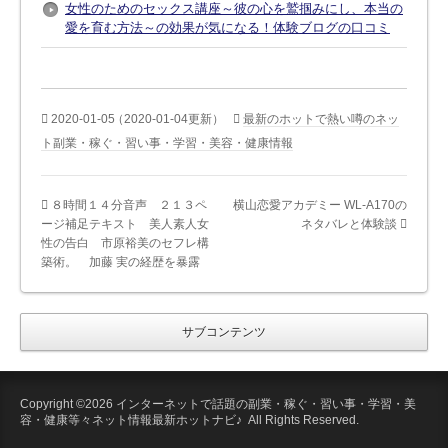
女性のためのセックス講座～彼の心を鷲掴みにし、本当の
愛を育む方法～の効果が気になる！体験ブログの口コミ
2020-01-05
（2020-01-04更新）
最新のホットで熱い噂のネッ
ト副業・稼ぐ・習い事・学習・美容・健康情報
８時間１４分音声 ２１３ペ
横山恋愛アカデミー WL-A170の
ージ補足テキスト 美人素人女
ネタバレと体験談
性の告白 市原裕美のセフレ構
築術。 加藤 実の経歴を暴露
サブコンテンツ
Copyright ©2026 インターネットで話題の副業・稼ぐ・習い事・学習・美
容・健康等々ネット情報最新ホットナビ♪ All Rights Reserved.