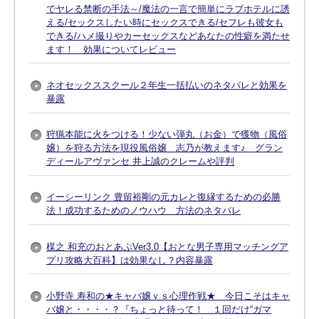
でヤレる禁断の手法～/魔法の一言で簡単にラブホテルに誘
える/セックスしたい時にセックスできる/セフレも彼女も
できる/ハメ撮りやカーセックスなどあなたの性癖を満たせ
ます！ 効果についてレビュー
ネオセックススクール２年生一括払いのネタバレと効果を
暴露
狩猟本能に火をつける！少ない弾丸（お金）で獲物（風俗
嬢）を狩る方法を現役風俗嬢 志乃が教えます♪ グラン
ディールアヴァンセ 井上誠のクレームや評判
イーシーリンク 豊留裕剛の元カレと復縁するための必勝
法！成功するためのノウハウ 方法のネタバレ
楳之 和充のおとあぷVer3.0【おとな男子専用マッチングア
プリ攻略大百科】は効果なし？内容暴露
小野寺 寿和の★キャバ嬢ｖｓ心理作戦★ 今日こそはキャ
バ嬢と・・・・？『ちょっと待って！ １回だけ“ガマ