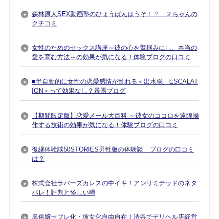
森林原人SEX動画塾のひょうばんはうそ！？ ２ちゃんの
クチコミ
女性のためのセックス講座～彼の心を鷲掴みにし、本当の
愛を育む方法～の効果が気になる！体験ブログの口コミ
■半自動的に女性の恋愛感情が乱れる＜出水聡 ESCALAT
ION＞って効果なし？暴露ブログ
【期間限定版】恋愛メール大百科 ～彼女のココロを遠隔操
作する技術の効果が気になる！体験ブログの口コミ
復縁体験談50STORIES男性版の体験談 ブログの口コミ
は？
株式会社ラバーズカレスの中イキ！アンリミテッドのネタ
バレ！評判と怪しい噂
風俗嬢セフレ化・彼女化自由自在！渋谷でデリヘル店経営