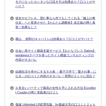
モテになったカンタンな口説き方は効果あり？口コミがヤ
バイ？
彼女やセフレを、望む事なら何でもしてくれる「極上の奉
仕女」へと変身させた【かんたん調教術】改正版の噂と真
実！効果なし？
横山 郁郎のキャバトレは効果あり？口コミがヤバイ？
出会い系サイト構築支援サービス【おとなプレス Dating】
wordpressテーマを使ったサイト構築コンサルティングの
内容がネタバレ
結婚生活を幸せにする６カ条 －量子力学で「愛され妻」に
なる－の口コミと内容のネタバレ！実態が２ｃｈに流出？
お見合いパーティで最高の女性を手に入れる方法-Excellen
t Couple-の噂と実践者の口コミ
復縁 Unlimited LINE男性版 by復縁大学の口コミと２ｃｈ