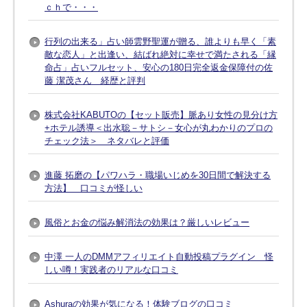
ｃｈで・・・
行列の出来る」占い師雲野聖運が贈る、誰よりも早く「素
敵な恋人」と出逢い、結ばれ絶対に幸せで満たされる「縁
命占」占いフルセット、安心の180日完全返金保障付の佐
藤 潔茂さん 経歴と評判
株式会社KABUTOの【セット販売】脈あり女性の見分け方
+ホテル誘導＜出水聡－サトシ－女心が丸わかりのプロの
チェック法＞ ネタバレと評価
進藤 拓磨の【パワハラ・職場いじめを30日間で解決する
方法】 口コミが怪しい
風俗とお金の悩み解消法の効果は？厳しいレビュー
中澤 一人のDMMアフィリエイト自動投稿プラグイン 怪
しい噂！実践者のリアルな口コミ
Ashuraの効果が気になる！体験ブログの口コミ