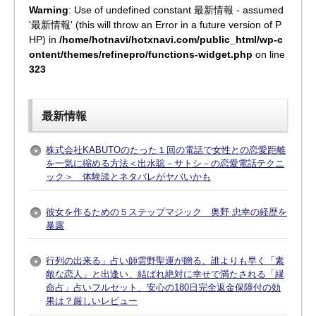
Warning
: Use of undefined constant 最新情報 - assumed
'最新情報' (this will throw an Error in a future version of P
HP) in
/home/hotnavi/hotxnavi.com/public_html/wp-c
ontent/themes/refinepro/functions-widget.php
on line
323
最新情報
株式会社KABUTOのたった１回の電話で女性との恋愛距離
を一気に縮める方法＜出水聡－サトシ－の恋愛電話テクニ
ック＞ 体験談とネタバレがヤバいかも
彼女を作るための５ステップマジック 奥野 忠幸の経歴を
暴露
行列の出来る」占い師雲野聖運が贈る、誰よりも早く「素
敵な恋人」と出逢い、結ばれ絶対に幸せで満たされる「縁
命占」占いフルセット、安心の180日完全返金保障付の効
果は？厳しいレビュー