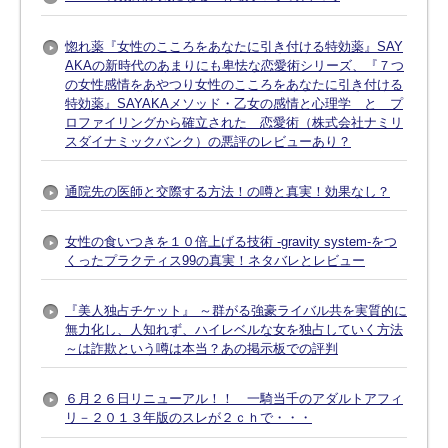
惚れ薬『女性のこころをあなたに引き付ける特効薬』SAY
AKAの新時代のあまりにも卑怯な恋愛術シリーズ、『７つ
の女性感情をあやつり女性のこころをあなたに引き付ける
特効薬』SAYAKAメソッド・乙女の感情と心理学 と プ
ロファイリングから確立された 恋愛術（株式会社ナミリ
スダイナミックバンク）の悪評のレビューあり？
通院先の医師と交際する方法！の噂と真実！効果なし？
女性の食いつきを１０倍上げる技術 -gravity system-をつ
くったプラクティス99の真実！ネタバレとレビュー
『美人独占チケット』 ～群がる強豪ライバル共を実質的に
無力化し、人知れず、ハイレベルな女を独占していく方法
～は詐欺という噂は本当？あの掲示板での評判
６月２６日リニューアル！！ 一騎当千のアダルトアフィ
リ－２０１３年版のスレが２ｃｈで・・・