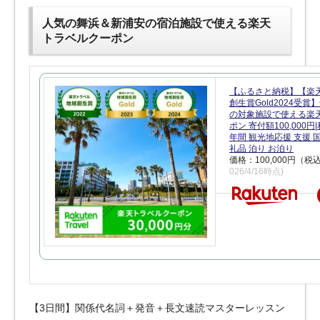
人気の舞浜＆新浦安の宿泊施設で使える楽天
トラベルクーポン
【ふるさと納税】【楽
創生賞Gold2024受
の対象施設で使える楽
ポン 寄付額100,000
年間 観光地応援 支援 
礼品 泊り お泊り
価格：100,000円（税
026/4/16時点)
【3日間】関係代名詞＋発音＋長文速読マスターレッスン