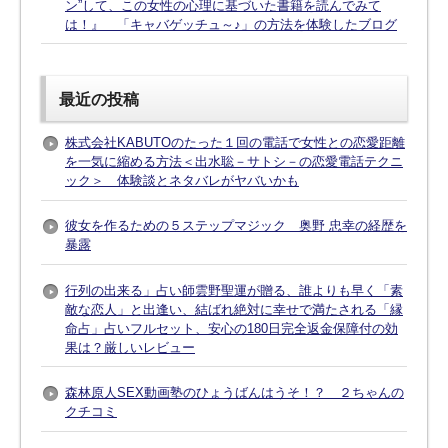
ン”して、この女性の心理に基づいた書籍を読んでみて
は！』 「キャバゲッチュ～♪」の方法を体験したブログ
最近の投稿
株式会社KABUTOのたった１回の電話で女性との恋愛距離
を一気に縮める方法＜出水聡－サトシ－の恋愛電話テクニ
ック＞ 体験談とネタバレがヤバいかも
彼女を作るための５ステップマジック 奥野 忠幸の経歴を
暴露
行列の出来る」占い師雲野聖運が贈る、誰よりも早く「素
敵な恋人」と出逢い、結ばれ絶対に幸せで満たされる「縁
命占」占いフルセット、安心の180日完全返金保障付の効
果は？厳しいレビュー
森林原人SEX動画塾のひょうばんはうそ！？ ２ちゃんの
クチコミ