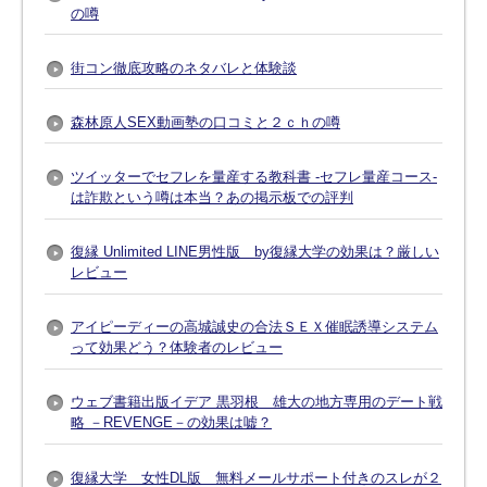
の噂
街コン徹底攻略のネタバレと体験談
森林原人SEX動画塾の口コミと２ｃｈの噂
ツイッターでセフレを量産する教科書 -セフレ量産コース-
は詐欺という噂は本当？あの掲示板での評判
復縁 Unlimited LINE男性版 by復縁大学の効果は？厳しい
レビュー
アイピーディーの高城誠史の合法ＳＥＸ催眠誘導システム
って効果どう？体験者のレビュー
ウェブ書籍出版イデア 黒羽根 雄大の地方専用のデート戦
略 －REVENGE－の効果は嘘？
復縁大学 女性DL版 無料メールサポート付きのスレが２